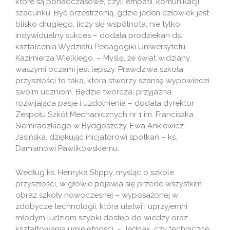
które są ponadczasowe, czyli empatii, komunikacji,
szacunku. Być przestrzenią, gdzie jeden człowiek jest
blisko drugiego, liczy się wspólnota, nie tylko
indywidualny sukces – dodała prodziekan ds.
kształcenia Wydziału Pedagogiki Uniwersytetu
Kazimierza Wielkiego. – Myślę, że świat widziany
waszymi oczami jest lepszy. Prawdziwa szkoła
przyszłości to taka, która stworzy szansę wypowiedzi
swoim uczniom. Będzie twórcza, przyjazna,
rozwijająca pasje i uzdolnienia – dodała dyrektor
Zespołu Szkół Mechanicznych nr 1 im. Franciszka
Siemiradzkiego w Bydgoszczy, Ewa Ankiewicz-
Jasińska, dziękując inicjatorowi spotkań – ks.
Damianowi Pawlikowskiemu.
Według ks. Henryka Stippy, myśląc o szkole
przyszłości, w głowie pojawia się przede wszystkim
obraz szkoły nowoczesnej – wyposażonej w
zdobycze technologii, która ułatwi i uprzyjemni
młodym ludziom szybki dostęp do wiedzy oraz
kształtowania umiejętności. – Jednak, czy techniczne