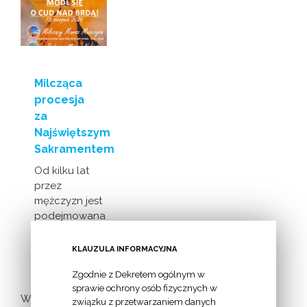
Milcząca
procesja
za
Najświętszym
Sakramentem
Od kilku lat
przez
mężczyzn jest
podejmowana
inicjatywa
milczącej [...]
KLAUZULA INFORMACYJNA
Zgodnie z Dekretem ogólnym w
sprawie ochrony osób fizycznych w
Więcej
związku z przetwarzaniem danych