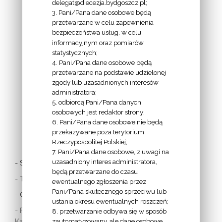
delegat@diecezja.bydgoszcz.pl;
3. Pani/Pana dane osobowe będą
przetwarzane w celu zapewnienia
bezpieczeństwa usług, w celu
INFORMACJE
informacyjnym oraz pomiarów
EPISKOPATU
statystycznych;
4. Pani/Pana dane osobowe będą
POLSKI:
przetwarzane na podstawie udzielonej
zgody lub uzasadnionych interesów
administratora;
5. odbiorcą Pani/Pana danych
osobowych jest redaktor strony;
6. Pani/Pana dane osobowe nie będą
LINKI
przekazywane poza terytorium
Rzeczypospolitej Polskiej;
7. Pani/Pana dane osobowe, z uwagi na
uzasadniony interes administratora,
- Stolica Apostolska
będą przetwarzane do czasu
- Twitter Papieża
ewentualnego zgłoszenia przez
Pani/Pana skutecznego sprzeciwu lub
- Czytania z dnia
ustania okresu ewentualnych roszczeń;
- Polska Misja
8. przetwarzanie odbywa się w sposób
Katolicka:
zautomatyzowany, ale dane osobowe