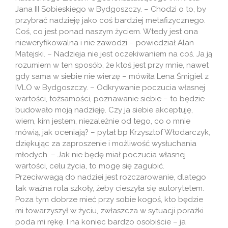
Jana III Sobieskiego w Bydgoszczy. – Chodzi o to, by
przybrać nadzieję jako coś bardziej metafizycznego.
Coś, co jest ponad naszym życiem. Wtedy jest ona
nieweryfikowalna i nie zawodzi – powiedział Alan
Matejski. – Nadzieja nie jest oczekiwaniem na coś. Ja ją
rozumiem w ten sposób, że ktoś jest przy mnie, nawet
gdy sama w siebie nie wierzę – mówiła Lena Śmigiel z
IVLO w Bydgoszczy. – Odkrywanie poczucia własnej
wartości, tożsamości, poznawanie siebie – to będzie
budowało moją nadzieję. Czy ja siebie akceptuję,
wiem, kim jestem, niezależnie od tego, co o mnie
mówią, jak oceniają? – pytał bp Krzysztof Włodarczyk,
dziękując za zaproszenie i możliwość wysłuchania
młodych. – Jak nie będę miał poczucia własnej
wartości, celu życia, to mogę się zagubić.
Przeciwwagą do nadziei jest rozczarowanie, dlatego
tak ważna rola szkoły, żeby cieszyła się autorytetem.
Poza tym dobrze mieć przy sobie kogoś, kto będzie
mi towarzyszył w życiu, zwłaszcza w sytuacji porażki
poda mi rękę. I na koniec bardzo osobiście – ja