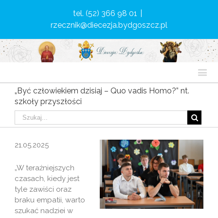
tel. (52) 366 98 01
|
rzecznik@diecezja.bydgoszcz.pl
„Być człowiekiem dzisiaj – Quo vadis Homo?” nt.
szkoły przyszłości
21.05.2025
„W teraźniejszych
czasach, kiedy jest
tyle zawiści oraz
braku empatii, warto
szukać nadziei w