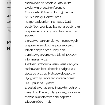
nadchodzących
osobowych w Kościele katolickim
wydarzeń >
wydanym przez Konferencję
Episkopatu Polski w dniu 13 marca
Archiwum
2018 r. (dalej: Dekret) oraz
zapowiedzi:
Rozporządzeniem PE i Rady (UE)
2016/679 z dnia 27 kwietnia 2016 roku
w sprawie ochrony osób fizycznych w
związku
z przetwarzaniem danych osobowych i
POZOSTAŁE
w sprawie swobodnego przepływu
NA STRONIE
takich danych oraz uchylenia
dyrektywy 95/46/WE (dalej: RODO)
informujemy, że:
1. administratorem Pani/Pana danych
osobowych jest Diecezja Bydgoska z
siedzibą przy ul. Malczewskiego 1 w
INFORMACJE
Bydgoszczy, reprezentowana przez
Biskupa Jana Tyrawę;
Z
2. został wyznaczony inspektor ochrony
EKAI.PL:
danych w Diecezji Bydgoskiej, z którym
można skonstatować się poprzez
wiadomość e-mail: