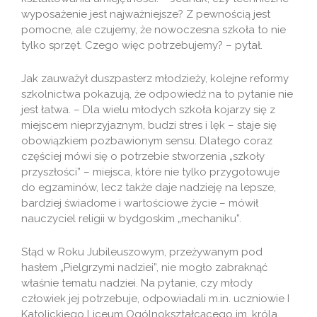
wyposażenie jest najważniejsze? Z pewnością jest
pomocne, ale czujemy, że nowoczesna szkoła to nie
tylko sprzęt. Czego więc potrzebujemy? – pytał.
Jak zauważył duszpasterz młodzieży, kolejne reformy
szkolnictwa pokazują, że odpowiedź na to pytanie nie
jest łatwa. – Dla wielu młodych szkoła kojarzy się z
miejscem nieprzyjaznym, budzi stres i lęk – staje się
obowiązkiem pozbawionym sensu. Dlatego coraz
częściej mówi się o potrzebie stworzenia „szkoły
przyszłości” – miejsca, które nie tylko przygotowuje
do egzaminów, lecz także daje nadzieję na lepsze,
bardziej świadome i wartościowe życie – mówił
nauczyciel religii w bydgoskim „mechaniku”.
Stąd w Roku Jubileuszowym, przeżywanym pod
hasłem „Pielgrzymi nadziei”, nie mogło zabraknąć
właśnie tematu nadziei. Na pytanie, czy młody
człowiek jej potrzebuje, odpowiadali m.in. uczniowie I
Katolickiego Liceum Ogólnokształcącego im. króla