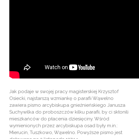
Jak podaje w swojej pracy magisterskiej Krzysztof
Osiecki, najstarszą wzmiankę o parafii Wąwelno
zawiera pismo arcybiskupa gnieźnieńskiego Janusza
Suchywilka do proboszczów kilku parafii, by ci skłonili
mieszkańców do płacenia dziesięciny. Wśród
wymienionych przez arcybiskupa osad były m.in.:
Mierucin, Tuszkowo, Wąwelno. Powyższe pismo jest