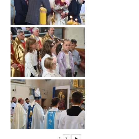
1
2
►