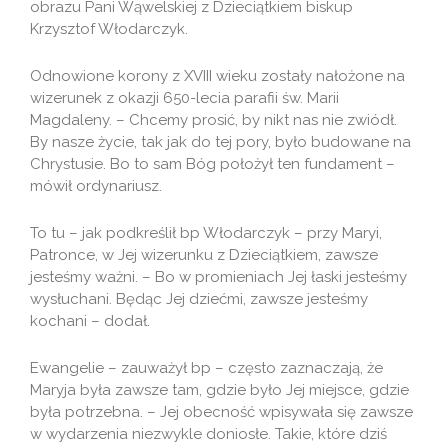
obrazu Pani Wąwelskiej z Dzieciątkiem biskup
Krzysztof Włodarczyk.
Odnowione korony z XVIII wieku zostały nałożone na
wizerunek z okazji 650-lecia parafii św. Marii
Magdaleny. – Chcemy prosić, by nikt nas nie zwiódł.
By nasze życie, tak jak do tej pory, było budowane na
Chrystusie. Bo to sam Bóg położył ten fundament –
mówił ordynariusz.
To tu – jak podkreślił bp Włodarczyk – przy Maryi,
Patronce, w Jej wizerunku z Dzieciątkiem, zawsze
jesteśmy ważni. – Bo w promieniach Jej łaski jesteśmy
wysłuchani. Będąc Jej dziećmi, zawsze jesteśmy
kochani – dodał.
Ewangelie – zauważył bp – często zaznaczają, że
Maryja była zawsze tam, gdzie było Jej miejsce, gdzie
była potrzebna. – Jej obecność wpisywała się zawsze
w wydarzenia niezwykle doniosłe. Takie, które dziś