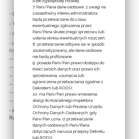
Rzeczypospolitej Polskiej;
7. Pani/Pana dane osobowe, z uwagi na
uzasadniony interes administratora,
- Stolica Apostolska
będą przetwarzane do czasu
- Twitter Papieża
ewentualnego zgłoszenia przez
Pani/Pana skutecznego sprzeciwu lub
- Czytania z dnia
ustania okresu ewentualnych roszczeń;
- Polska Misja
8. przetwarzanie odbywa się w sposób
Katolicka:
zautomatyzowany, ale dane osobowe
nie będą profilowane.
-- w Austrii
9. posiada Pani/Pan prawo dostępu do
-- w Anglii i Walii
treści swoich danych oraz prawo ich
sprostowania, usunięcia lub
-- w Irlandii
ograniczenia przetwarzania zgodnie z
-- we Francji
Dekretem lub RODO;
-- w Niemczech
10. ma Pani/Pan prawo wniesienia
skargi do Kościelnego Inspektora
-- w Szkocji
Ochrony Danych lub Prezesa Urzędu
- Katolicka
Ochrony Danych Osobowych, gdy
Bydgoszcz
Pani/Pan uzna, iż przetwarzanie
danych osobowych Pani/Pana
dotyczących narusza przepisy Dekretu
lub RODO.