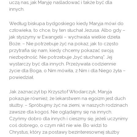
uczą nas, jak Maryję naśladować i także być dla
innych.
Według biskupa bydgoskiego kiedy Maryja mówi do
człowieka, to chce, by ten słuchał Jezusa. Albo gdy –
jak słyszymy w Ewangelii – wychwala wielkie dzieła
Boże. – Nie potrzebuje żyć na pokaz, jak to często
przytrafia się nam, kiedy chcemy pokazać swoją
niezbędność. Nie potrzebuje „być słuchaną”. Jej
wystarczy być dla innych. Przeżywała codziennie
życie dla Boga, o Nim mówiła, z Nim i dla Niego żyła –
powiedział.
Jak zaznaczył bp Krzysztof Włodarczyk, Maryja
pokazuje również, że lekarstwem na egoizm jest duch
służby. – Spróbujmy żyć na ziemi, w naszych rodzinach
zawsze dla kogoś. Nie oglądajmy się na innych.
Czyńmy dobro dla innych i cieszmy się, jeżeli uczynimy
coś dobrego, o czym nikt nie wie. Bo widzi to
Chrystus, który za postawy bezinteresownej służby