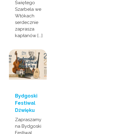
Świętego
Szarbela we
Włókach
serdecznie
zaprasza
kapłanów [...]
Bydgoski
Festiwal
Dźwięku
Zapraszamy
na Bydgoski
Festiwal