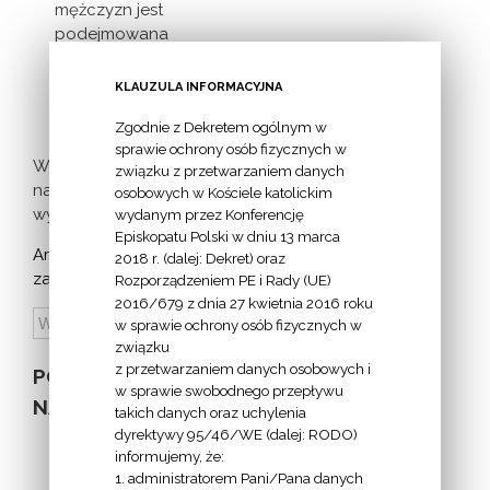
mężczyzn jest
podejmowana
inicjatywa
milczącej [...]
KLAUZULA INFORMACYJNA
Zgodnie z Dekretem ogólnym w
sprawie ochrony osób fizycznych w
Więcej
związku z przetwarzaniem danych
nadchodzących
osobowych w Kościele katolickim
wydarzeń >
wydanym przez Konferencję
Episkopatu Polski w dniu 13 marca
Archiwum
2018 r. (dalej: Dekret) oraz
zapowiedzi:
Rozporządzeniem PE i Rady (UE)
2016/679 z dnia 27 kwietnia 2016 roku
w sprawie ochrony osób fizycznych w
związku
z przetwarzaniem danych osobowych i
POZOSTAŁE
w sprawie swobodnego przepływu
NA STRONIE
takich danych oraz uchylenia
dyrektywy 95/46/WE (dalej: RODO)
informujemy, że:
1. administratorem Pani/Pana danych