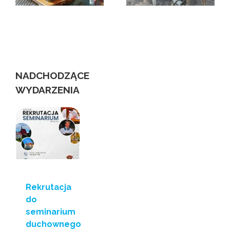
matce Czackiej i
świecie
niewidomych
us
NADCHODZĄCE
WYDARZENIA
Rekrutacja
do
seminarium
duchownego