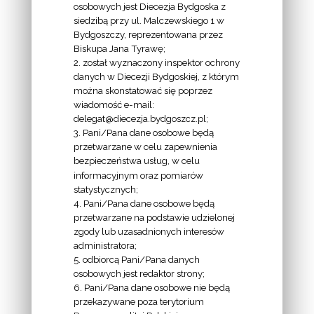
osobowych jest Diecezja Bydgoska z
siedzibą przy ul. Malczewskiego 1 w
INFORMACJE
Bydgoszczy, reprezentowana przez
Biskupa Jana Tyrawę;
Z
2. został wyznaczony inspektor ochrony
EKAI.PL:
danych w Diecezji Bydgoskiej, z którym
można skonstatować się poprzez
wiadomość e-mail:
delegat@diecezja.bydgoszcz.pl;
3. Pani/Pana dane osobowe będą
przetwarzane w celu zapewnienia
bezpieczeństwa usług, w celu
INFORMACJE
informacyjnym oraz pomiarów
EPISKOPATU
statystycznych;
4. Pani/Pana dane osobowe będą
POLSKI:
przetwarzane na podstawie udzielonej
zgody lub uzasadnionych interesów
administratora;
5. odbiorcą Pani/Pana danych
osobowych jest redaktor strony;
6. Pani/Pana dane osobowe nie będą
LINKI
przekazywane poza terytorium