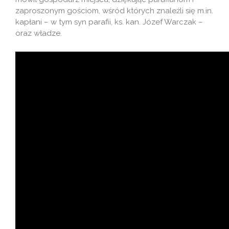
zaproszonym gościom, wśród których znaleźli się m.in.
kapłani – w tym syn parafii, ks. kan. Józef Warczak –
oraz władze.