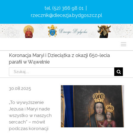
tel. (52) 366 98 01
|
rzecznik@diecezja.bydgoszcz.pl
Koronacja Maryi i Dzieciątka z okazji 650-lecia
parafii w Wąwelnie
30.08.2025
„To wywyższenie
Jezusa i Maryi nade
wszystko w naszych
sercach” – mówił
podczas koronacji