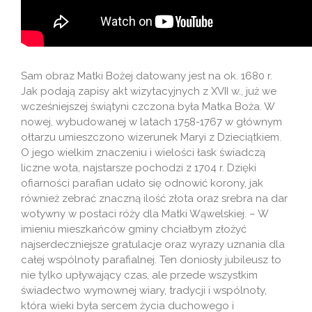
Sam obraz Matki Bożej datowany jest na ok. 1680 r.
Jak podają zapisy akt wizytacyjnych z XVII w., już we
wcześniejszej świątyni czczona była Matka Boża. W
nowej, wybudowanej w latach 1758-1767 w głównym
ołtarzu umieszczono wizerunek Maryi z Dzieciątkiem.
O jego wielkim znaczeniu i wielości łask świadczą
liczne wota, najstarsze pochodzi z 1704 r. Dzięki
ofiarności parafian udało się odnowić korony, jak
również zebrać znaczną ilość złota oraz srebra na dar
wotywny w postaci róży dla Matki Wąwelskiej. – W
imieniu mieszkańców gminy chciałbym złożyć
najserdeczniejsze gratulacje oraz wyrazy uznania dla
całej wspólnoty parafialnej. Ten doniosły jubileusz to
nie tylko upływający czas, ale przede wszystkim
świadectwo wymownej wiary, tradycji i wspólnoty,
która wieki była sercem życia duchowego i