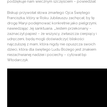
podziękuje nam wiecznym szczęściem – powiedział.
Biskup przywołał słowa zmarłego Ojca Świętego
Franciszka, który w Roku Jubileuszu zachęcał, by tę
drogę Maryi podejmować konkretnie jako pielgrzymi,
nawiedzając Jej sanktuaria. „Jestem przekonany –
zaznaczył papież – że wszyscy, zwłaszcza cierpiący i
udręczeni, będą mogli doświadczyć bliskości
najczulszej z mam, która nigdy nie opuszcza swoich
dzieci, która dla świętego Ludu Bożego jest znakiem
niezachwianej nadziei i pociechy – cytował bp
Włodarczyk.