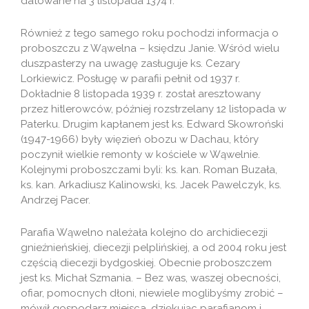
datowane na 3 listopada 1374 r.
Również z tego samego roku pochodzi informacja o
proboszczu z Wąwelna – księdzu Janie. Wśród wielu
duszpasterzy na uwagę zasługuje ks. Cezary
Lorkiewicz. Posługę w parafii pełnił od 1937 r.
Dokładnie 8 listopada 1939 r. został aresztowany
przez hitlerowców, później rozstrzelany 12 listopada w
Paterku. Drugim kapłanem jest ks. Edward Skowroński
(1947-1966) były więzień obozu w Dachau, który
poczynił wielkie remonty w kościele w Wąwelnie.
Kolejnymi proboszczami byli: ks. kan. Roman Buzała,
ks. kan. Arkadiusz Kalinowski, ks. Jacek Pawelczyk, ks.
Andrzej Pacer.
Parafia Wąwelno należała kolejno do archidiecezji
gnieźnieńskiej, diecezji pelplińskiej, a od 2004 roku jest
częścią diecezji bydgoskiej. Obecnie proboszczem
jest ks. Michał Szmania. – Bez was, waszej obecności,
ofiar, pomocnych dłoni, niewiele moglibyśmy zrobić –
mówił gospodarz miejsca, dziękując parafianom i