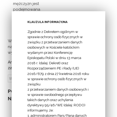
mężczyzn jest
podejmowana
inicjatywa
milczącej [...]
KLAUZULA INFORMACYJNA
Zgodnie z Dekretem ogólnym w
sprawie ochrony osób fizycznych w
Więcej
związku z przetwarzaniem danych
nadchodzących
osobowych w Kościele katolickim
wydarzeń >
wydanym przez Konferencję
Episkopatu Polski w dniu 13 marca
Archiwum
2018 r. (dalej: Dekret) oraz
zapowiedzi:
Rozporządzeniem PE i Rady (UE)
2016/679 z dnia 27 kwietnia 2016 roku
w sprawie ochrony osób fizycznych w
związku
z przetwarzaniem danych osobowych i
POZOSTAŁE
w sprawie swobodnego przepływu
NA STRONIE
takich danych oraz uchylenia
dyrektywy 95/46/WE (dalej: RODO)
informujemy, że:
1. administratorem Pani/Pana danych