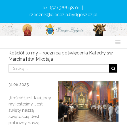
tel. (52) 366 98 01
|
rzecznik@diecezja.bydgoszcz.pl
Kościół to my – rocznica poświęcenia Katedry św.
Marcina i św. Mikołaja
31.08.2025
„Kościół jest taki, jacy
my jesteśmy. Jest
święty naszą
świętością. Jest
pobożny naszą