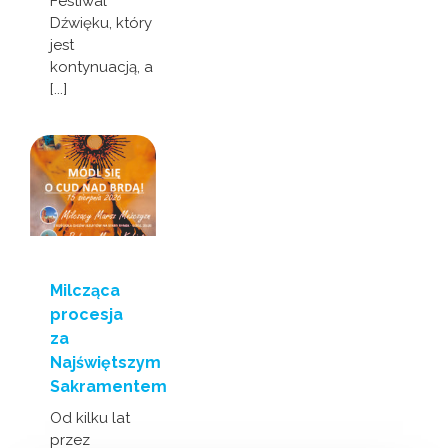
Festiwal
Dźwięku, który
jest
kontynuacją, a
[...]
Milcząca
procesja
za
Najświętszym
Sakramentem
Od kilku lat
przez