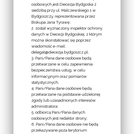
osobowych jest Diecezja Bydgoska z
siedzibą przy ul. Malczewskiego 1 w
INFORMACJE
Bydgoszczy, reprezentowana przez
Biskupa Jana Tyrawę;
Z
2. został wyznaczony inspektor ochrony
EKAI.PL:
danych w Diecezji Bydgoskiej, z którym
można skonstatować się poprzez
wiadomość e-mail:
delegat@diecezja.bydgoszcz.pl;
3. Pani/Pana dane osobowe będą
przetwarzane w celu zapewnienia
bezpieczeństwa usług, w celu
INFORMACJE
informacyjnym oraz pomiarów
EPISKOPATU
statystycznych;
4. Pani/Pana dane osobowe będą
POLSKI:
przetwarzane na podstawie udzielonej
zgody lub uzasadnionych interesów
administratora;
5. odbiorcą Pani/Pana danych
osobowych jest redaktor strony;
6. Pani/Pana dane osobowe nie będą
LINKI
przekazywane poza terytorium