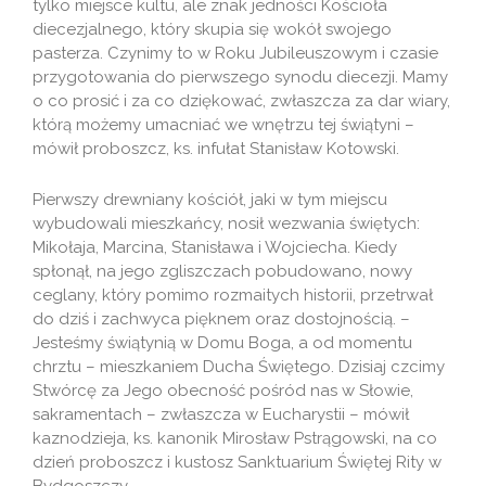
tylko miejsce kultu, ale znak jedności Kościoła
diecezjalnego, który skupia się wokół swojego
pasterza. Czynimy to w Roku Jubileuszowym i czasie
przygotowania do pierwszego synodu diecezji. Mamy
o co prosić i za co dziękować, zwłaszcza za dar wiary,
którą możemy umacniać we wnętrzu tej świątyni –
mówił proboszcz, ks. infułat Stanisław Kotowski.
Pierwszy drewniany kościół, jaki w tym miejscu
wybudowali mieszkańcy, nosił wezwania świętych:
Mikołaja, Marcina, Stanisława i Wojciecha. Kiedy
spłonął, na jego zgliszczach pobudowano, nowy
ceglany, który pomimo rozmaitych historii, przetrwał
do dziś i zachwyca pięknem oraz dostojnością. –
Jesteśmy świątynią w Domu Boga, a od momentu
chrztu – mieszkaniem Ducha Świętego. Dzisiaj czcimy
Stwórcę za Jego obecność pośród nas w Słowie,
sakramentach – zwłaszcza w Eucharystii – mówił
kaznodzieja, ks. kanonik Mirosław Pstrągowski, na co
dzień proboszcz i kustosz Sanktuarium Świętej Rity w