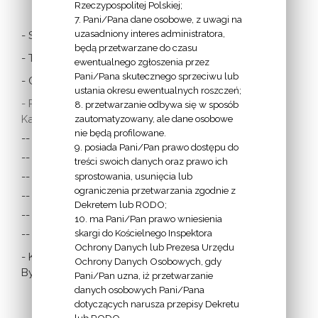
Rzeczypospolitej Polskiej;
7. Pani/Pana dane osobowe, z uwagi na
uzasadniony interes administratora,
- Stolica Apostolska
będą przetwarzane do czasu
- Twitter Papieża
ewentualnego zgłoszenia przez
Pani/Pana skutecznego sprzeciwu lub
- Czytania z dnia
ustania okresu ewentualnych roszczeń;
- Polska Misja
8. przetwarzanie odbywa się w sposób
Katolicka:
zautomatyzowany, ale dane osobowe
nie będą profilowane.
-- w Austrii
9. posiada Pani/Pan prawo dostępu do
-- w Anglii i Walii
treści swoich danych oraz prawo ich
sprostowania, usunięcia lub
-- w Irlandii
ograniczenia przetwarzania zgodnie z
-- we Francji
Dekretem lub RODO;
-- w Niemczech
10. ma Pani/Pan prawo wniesienia
skargi do Kościelnego Inspektora
-- w Szkocji
Ochrony Danych lub Prezesa Urzędu
- Katolicka
Ochrony Danych Osobowych, gdy
Bydgoszcz
Pani/Pan uzna, iż przetwarzanie
danych osobowych Pani/Pana
dotyczących narusza przepisy Dekretu