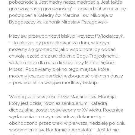
pobożnością. Jest mądry naszą mądrością. Jest także
grzeszny naszą grzesznością” – powiedział w rocznicę
poświęcenia Katedry św. Marcina i św. Mikołaja w
Bydgoszczy ks. kanonik Mirosław Pstrągowski.
Mszy św. przewodniczył biskup Krzysztof Włodarczyk.
– To okazja, by podziękować za dom, w którym
możemy się gromadzić jako wspólnota, by oddać
chwałę, cześć oraz uwielbienie Bogu Trójjedynemu,
wołać o łaski dla nas i diecezji przy Matce Pięknej
Miłości. Podziwiamy piękno tego miejsca, które
możemy jeszcze bardziej wzbogacać pięknem duszy
– powiedział na wstępie modlitwy biskup.
Według zapisów kościół św. Marcina i św. Mikołaja,
który jest dzisiaj również sanktuarium i katedrą
diecezjalną, został poświęcony w XV wieku. Rocznicę
wydarzenia – o czym świadczą dokumenty –
obchodzono przez wieki w pierwszą niedzielę po dniu
wspomnienia św. Bartłomieja Apostoła. – Jest to nie