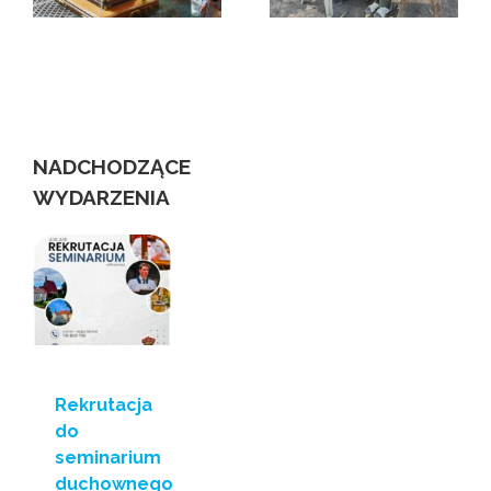
matce Czackiej i
świecie
niewidomych
us
NADCHODZĄCE
WYDARZENIA
Rekrutacja
do
seminarium
duchownego