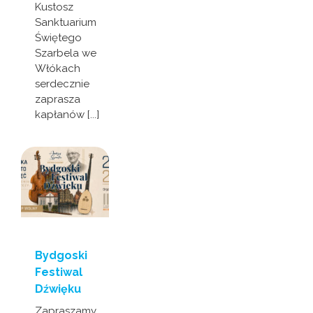
Kustosz
Sanktuarium
Świętego
Szarbela we
Włókach
serdecznie
zaprasza
kapłanów [...]
Bydgoski
Festiwal
Dźwięku
Zapraszamy