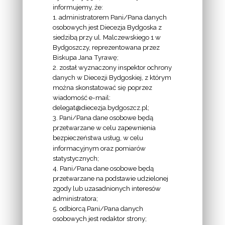
informujemy, że:
1. administratorem Pani/Pana danych
osobowych jest Diecezja Bydgoska z
siedzibą przy ul. Malczewskiego 1 w
INFORMACJE
Bydgoszczy, reprezentowana przez
Biskupa Jana Tyrawę;
Z
2. został wyznaczony inspektor ochrony
EKAI.PL:
danych w Diecezji Bydgoskiej, z którym
można skonstatować się poprzez
wiadomość e-mail:
delegat@diecezja.bydgoszcz.pl;
3. Pani/Pana dane osobowe będą
przetwarzane w celu zapewnienia
bezpieczeństwa usług, w celu
INFORMACJE
informacyjnym oraz pomiarów
EPISKOPATU
statystycznych;
4. Pani/Pana dane osobowe będą
POLSKI:
przetwarzane na podstawie udzielonej
zgody lub uzasadnionych interesów
administratora;
5. odbiorcą Pani/Pana danych
osobowych jest redaktor strony;