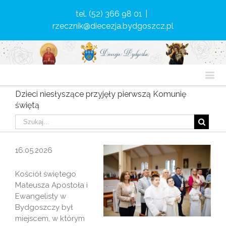
tel. (52) 366 98 01
|
rzecznik@diecezja.bydgoszcz.pl
Dzieci niesłyszące przyjęły pierwszą Komunię
świętą
16.05.2026
Kościół świętego
Mateusza Apostoła i
Ewangelisty w
Bydgoszczy był
miejscem, w którym