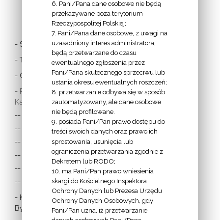
6. Pani/Pana dane osobowe nie będą
LINKI
przekazywane poza terytorium
Rzeczypospolitej Polskiej;
7. Pani/Pana dane osobowe, z uwagi na
uzasadniony interes administratora,
- Stolica Apostolska
będą przetwarzane do czasu
- Twitter Papieża
ewentualnego zgłoszenia przez
Pani/Pana skutecznego sprzeciwu lub
- Czytania z dnia
ustania okresu ewentualnych roszczeń;
- Polska Misja
8. przetwarzanie odbywa się w sposób
Katolicka:
zautomatyzowany, ale dane osobowe
nie będą profilowane.
-- w Austrii
9. posiada Pani/Pan prawo dostępu do
-- w Anglii i Walii
treści swoich danych oraz prawo ich
sprostowania, usunięcia lub
-- w Irlandii
ograniczenia przetwarzania zgodnie z
-- we Francji
Dekretem lub RODO;
-- w Niemczech
10. ma Pani/Pan prawo wniesienia
skargi do Kościelnego Inspektora
-- w Szkocji
Ochrony Danych lub Prezesa Urzędu
- Katolicka
Ochrony Danych Osobowych, gdy
Bydgoszcz
Pani/Pan uzna, iż przetwarzanie
danych osobowych Pani/Pana