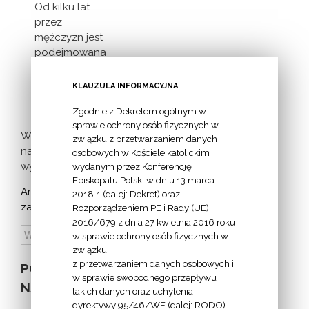
Od kilku lat
przez
mężczyzn jest
podejmowana
inicjatywa
milczącej [...]
KLAUZULA INFORMACYJNA
Zgodnie z Dekretem ogólnym w
sprawie ochrony osób fizycznych w
Więcej
związku z przetwarzaniem danych
nadchodzących
osobowych w Kościele katolickim
wydarzeń >
wydanym przez Konferencję
Episkopatu Polski w dniu 13 marca
Archiwum
2018 r. (dalej: Dekret) oraz
zapowiedzi:
Rozporządzeniem PE i Rady (UE)
2016/679 z dnia 27 kwietnia 2016 roku
w sprawie ochrony osób fizycznych w
związku
z przetwarzaniem danych osobowych i
POZOSTAŁE
w sprawie swobodnego przepływu
NA STRONIE
takich danych oraz uchylenia
dyrektywy 95/46/WE (dalej: RODO)