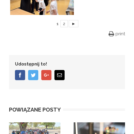
1
2
►
print
Udostępnij to!
Facebook
Twitter
Google+
Email
POWIĄZANE POSTY