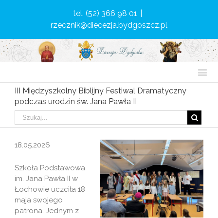
tel. (52) 366 98 01
|
rzecznik@diecezja.bydgoszcz.pl
III Międzyszkolny Biblijny Festiwal Dramatyczny
podczas urodzin św. Jana Pawła II
18.05.2026
Szkoła Podstawowa
im. Jana Pawła II w
Łochowie uczciła 18
maja swojego
patrona. Jednym z