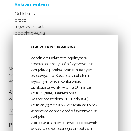
Sakramentem
Od kilku lat
przez
mężczyzn jest
podejmowana
inicjatywa
milczącej [...]
KLAUZULA INFORMACYJNA
Zgodnie z Dekretem ogólnym w
sprawie ochrony osób fizycznych w
Więcej
związku z przetwarzaniem danych
nadchodzących
osobowych w Kościele katolickim
wydarzeń >
wydanym przez Konferencję
Episkopatu Polski w dniu 13 marca
Archiwum
2018 r. (dalej: Dekret) oraz
zapowiedzi:
Rozporządzeniem PE i Rady (UE)
2016/679 z dnia 27 kwietnia 2016 roku
w sprawie ochrony osób fizycznych w
związku
z przetwarzaniem danych osobowych i
POZOSTAŁE
w sprawie swobodnego przepływu