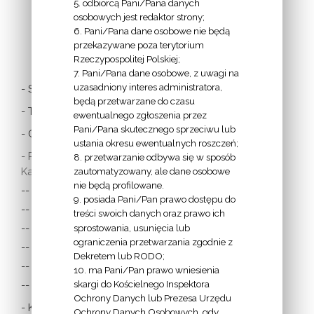
5. odbiorcą Pani/Pana danych
osobowych jest redaktor strony;
6. Pani/Pana dane osobowe nie będą
LINKI
przekazywane poza terytorium
Rzeczypospolitej Polskiej;
7. Pani/Pana dane osobowe, z uwagi na
uzasadniony interes administratora,
- Stolica Apostolska
będą przetwarzane do czasu
- Twitter Papieża
ewentualnego zgłoszenia przez
Pani/Pana skutecznego sprzeciwu lub
- Czytania z dnia
ustania okresu ewentualnych roszczeń;
- Polska Misja
8. przetwarzanie odbywa się w sposób
Katolicka:
zautomatyzowany, ale dane osobowe
nie będą profilowane.
-- w Austrii
9. posiada Pani/Pan prawo dostępu do
-- w Anglii i Walii
treści swoich danych oraz prawo ich
sprostowania, usunięcia lub
-- w Irlandii
ograniczenia przetwarzania zgodnie z
-- we Francji
Dekretem lub RODO;
-- w Niemczech
10. ma Pani/Pan prawo wniesienia
skargi do Kościelnego Inspektora
-- w Szkocji
Ochrony Danych lub Prezesa Urzędu
- Katolicka
Ochrony Danych Osobowych, gdy