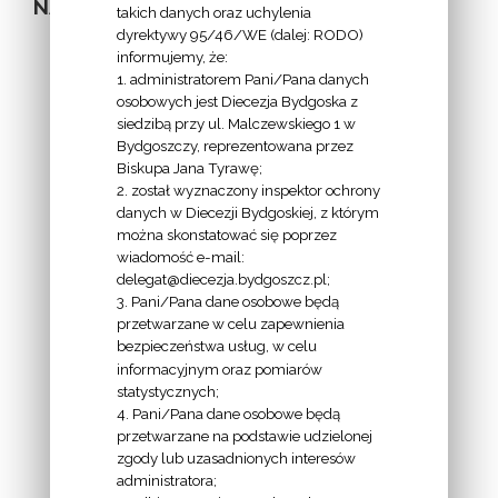
NA STRONIE
takich danych oraz uchylenia
dyrektywy 95/46/WE (dalej: RODO)
informujemy, że:
1. administratorem Pani/Pana danych
osobowych jest Diecezja Bydgoska z
siedzibą przy ul. Malczewskiego 1 w
INFORMACJE
Bydgoszczy, reprezentowana przez
Biskupa Jana Tyrawę;
Z
2. został wyznaczony inspektor ochrony
EKAI.PL:
danych w Diecezji Bydgoskiej, z którym
można skonstatować się poprzez
wiadomość e-mail:
delegat@diecezja.bydgoszcz.pl;
3. Pani/Pana dane osobowe będą
przetwarzane w celu zapewnienia
bezpieczeństwa usług, w celu
INFORMACJE
informacyjnym oraz pomiarów
EPISKOPATU
statystycznych;
4. Pani/Pana dane osobowe będą
POLSKI:
przetwarzane na podstawie udzielonej
zgody lub uzasadnionych interesów
administratora;