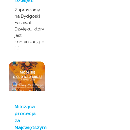
Dźwięku
Zapraszamy
na Bydgoski
Festiwal
Dźwięku, który
jest
kontynuacją, a
[...]
Milcząca
procesja
za
Najświętszym