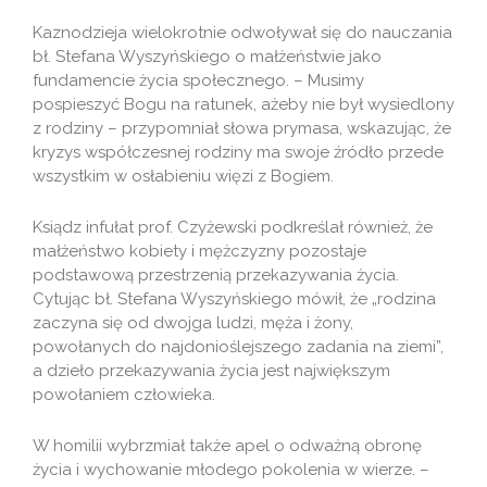
Kaznodzieja wielokrotnie odwoływał się do nauczania
bł. Stefana Wyszyńskiego o małżeństwie jako
fundamencie życia społecznego. – Musimy
pospieszyć Bogu na ratunek, ażeby nie był wysiedlony
z rodziny – przypomniał słowa prymasa, wskazując, że
kryzys współczesnej rodziny ma swoje źródło przede
wszystkim w osłabieniu więzi z Bogiem.
Ksiądz infułat prof. Czyżewski podkreślał również, że
małżeństwo kobiety i mężczyzny pozostaje
podstawową przestrzenią przekazywania życia.
Cytując bł. Stefana Wyszyńskiego mówił, że „rodzina
zaczyna się od dwojga ludzi, męża i żony,
powołanych do najdonioślejszego zadania na ziemi”,
a dzieło przekazywania życia jest największym
powołaniem człowieka.
W homilii wybrzmiał także apel o odważną obronę
życia i wychowanie młodego pokolenia w wierze. –