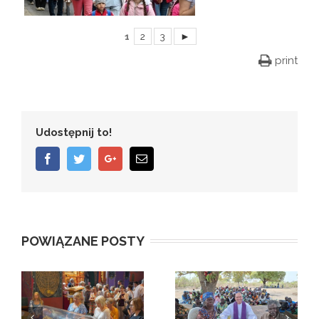
1
2
3
►
print
Udostępnij to!
Facebook
Twitter
Google+
Email
POWIĄZANE POSTY