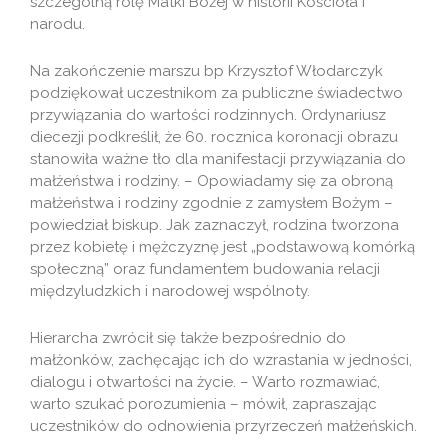
szczególną rolę Matki Bożej w historii Kościoła i
narodu.
Na zakończenie marszu bp Krzysztof Włodarczyk
podziękował uczestnikom za publiczne świadectwo
przywiązania do wartości rodzinnych. Ordynariusz
diecezji podkreślił, że 60. rocznica koronacji obrazu
stanowiła ważne tło dla manifestacji przywiązania do
małżeństwa i rodziny. – Opowiadamy się za obroną
małżeństwa i rodziny zgodnie z zamysłem Bożym –
powiedział biskup. Jak zaznaczył, rodzina tworzona
przez kobietę i mężczyznę jest „podstawową komórką
społeczną” oraz fundamentem budowania relacji
międzyludzkich i narodowej wspólnoty.
Hierarcha zwrócił się także bezpośrednio do
małżonków, zachęcając ich do wzrastania w jedności,
dialogu i otwartości na życie. – Warto rozmawiać,
warto szukać porozumienia – mówił, zapraszając
uczestników do odnowienia przyrzeczeń małżeńskich.