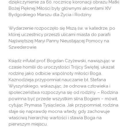
dziękczynienie za 60. rocznicę koronacji obrazu Matki
Bożej Pięknej Miłości były głównymi akcentami XIV
Bydgoskiego Marszu dla Życia i Rodziny.
Wydarzenie rozpoczęło się Mszą św. w katedrze, po
której uczestnicy przeszli ulicami miasta do parafii
Najświętszej Maryi Panny Nieustającej Pomocy na
Szwederowie.
Ksiądz infułat prof. Bogdan Czyżewski, nawiązując w
czasie homilii do uroczystości Trójcy Świętej, ukazał
rodzinę jako odbicie wspólnoty miłości Boga.
Kaznodzieja przypomniał nauczanie bł. Stefana
Wyszyńskiego, wskazując, że odnowa człowieka i
społeczeństwa rozpoczyna się od rodziny. – Rodzina
powinna być przede wszystkim silna Bogiem – mówił,
cytując Prymasa Tysiąclecia. Jak przypomniał, rodzina
staje się naprawdę mocna wtedy, gdy zachowuje
właściwą hierarchię wartości i stawia Boga na
pierwszym miejscu.