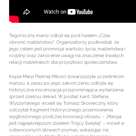
Tegoroczny marsz odbył się pod hasłem „Czas
obronić małżeństwo”. Organizatorzy podkreślali, że
jego celem jest promocja wartości życia, małżeństwa i
rodziny oraz zwrócenie uwagi na znaczenie trwałych
relacji małżeńskich dla przyszłości społeczeństwa.
Kopia Maryi Pięknej Miłości towarzyszyła uczestnikom
marszu, a zaraz po jego zakończeniu odbyła się
historyczna inscenizacja przypominająca wydarzenia
sprzed sześciu dekad. W postać kard. Stefana
Wyszyńskiego wcielił się Tomasz Skonieczny, który
odczytał fragment historycznego przemówienia
wygłoszonego podczas koronacji obrazu. – „Maryja
jest najpiękniejszym dziełem Trójcy Świętej” – mówił w
odtworzonych słowach prymas, wskazując na