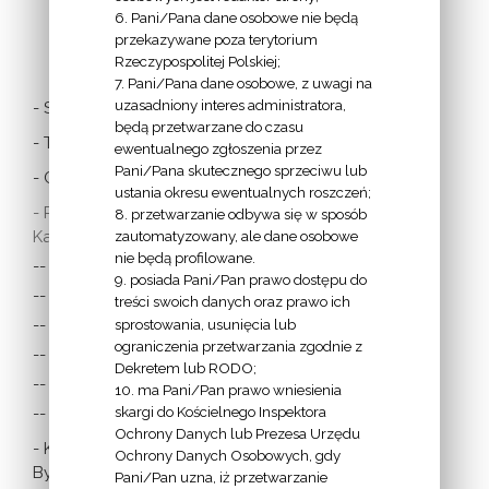
6. Pani/Pana dane osobowe nie będą
LINKI
przekazywane poza terytorium
Rzeczypospolitej Polskiej;
7. Pani/Pana dane osobowe, z uwagi na
uzasadniony interes administratora,
- Stolica Apostolska
będą przetwarzane do czasu
- Twitter Papieża
ewentualnego zgłoszenia przez
Pani/Pana skutecznego sprzeciwu lub
- Czytania z dnia
ustania okresu ewentualnych roszczeń;
- Polska Misja
8. przetwarzanie odbywa się w sposób
Katolicka:
zautomatyzowany, ale dane osobowe
nie będą profilowane.
-- w Austrii
9. posiada Pani/Pan prawo dostępu do
-- w Anglii i Walii
treści swoich danych oraz prawo ich
sprostowania, usunięcia lub
-- w Irlandii
ograniczenia przetwarzania zgodnie z
-- we Francji
Dekretem lub RODO;
-- w Niemczech
10. ma Pani/Pan prawo wniesienia
skargi do Kościelnego Inspektora
-- w Szkocji
Ochrony Danych lub Prezesa Urzędu
- Katolicka
Ochrony Danych Osobowych, gdy
Bydgoszcz
Pani/Pan uzna, iż przetwarzanie