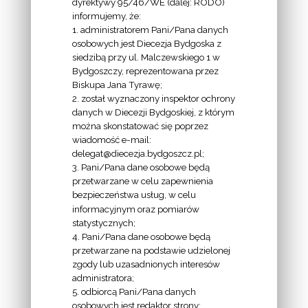
dyrektywy 95/46/WE (dalej: RODO)
informujemy, że:
1. administratorem Pani/Pana danych
osobowych jest Diecezja Bydgoska z
siedzibą przy ul. Malczewskiego 1 w
INFORMACJE
Bydgoszczy, reprezentowana przez
Biskupa Jana Tyrawę;
Z
2. został wyznaczony inspektor ochrony
EKAI.PL:
danych w Diecezji Bydgoskiej, z którym
można skonstatować się poprzez
wiadomość e-mail:
delegat@diecezja.bydgoszcz.pl;
3. Pani/Pana dane osobowe będą
przetwarzane w celu zapewnienia
bezpieczeństwa usług, w celu
INFORMACJE
informacyjnym oraz pomiarów
EPISKOPATU
statystycznych;
4. Pani/Pana dane osobowe będą
POLSKI:
przetwarzane na podstawie udzielonej
zgody lub uzasadnionych interesów
administratora;
5. odbiorcą Pani/Pana danych
osobowych jest redaktor strony;