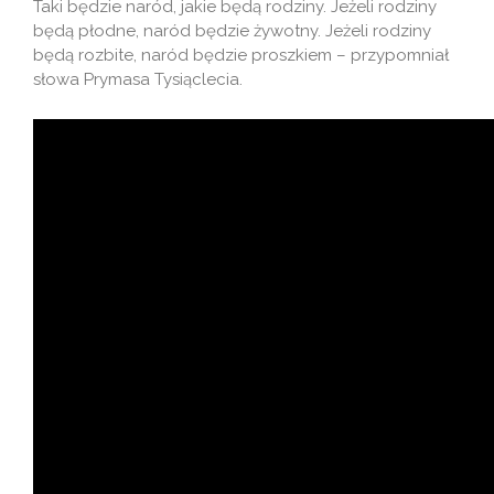
Taki będzie naród, jakie będą rodziny. Jeżeli rodziny
będą płodne, naród będzie żywotny. Jeżeli rodziny
będą rozbite, naród będzie proszkiem – przypomniał
słowa Prymasa Tysiąclecia.