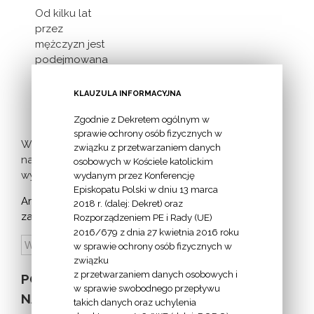
Od kilku lat
przez
mężczyzn jest
podejmowana
inicjatywa
milczącej [...]
KLAUZULA INFORMACYJNA
Zgodnie z Dekretem ogólnym w
sprawie ochrony osób fizycznych w
Więcej
związku z przetwarzaniem danych
nadchodzących
osobowych w Kościele katolickim
wydarzeń >
wydanym przez Konferencję
Episkopatu Polski w dniu 13 marca
Archiwum
2018 r. (dalej: Dekret) oraz
zapowiedzi:
Rozporządzeniem PE i Rady (UE)
2016/679 z dnia 27 kwietnia 2016 roku
w sprawie ochrony osób fizycznych w
związku
z przetwarzaniem danych osobowych i
POZOSTAŁE
w sprawie swobodnego przepływu
NA STRONIE
takich danych oraz uchylenia