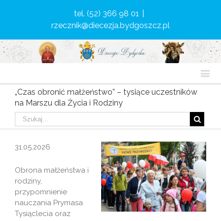
tel. (52) 366 98 01
|
rzecznik@diecezja.bydgoszcz.pl
„Czas obronić małżeństwo” – tysiące uczestników
na Marszu dla Życia i Rodziny
31.05.2026
Obrona małżeństwa i
rodziny,
przypomnienie
nauczania Prymasa
Tysiąclecia oraz