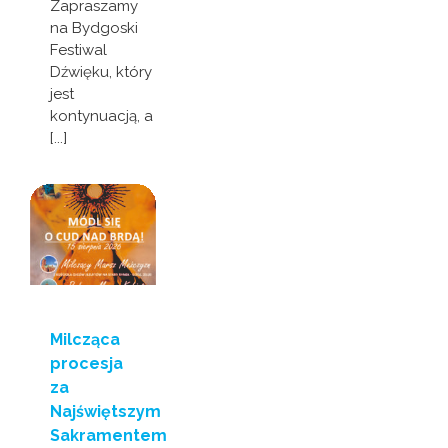
Zapraszamy
na Bydgoski
Festiwal
Dźwięku, który
jest
kontynuacją, a
[...]
Milcząca
procesja
za
Najświętszym
Sakramentem