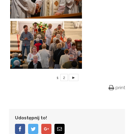
1
2
►
print
Udostępnij to!
Facebook
Twitter
Google+
Email