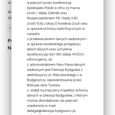
wydarzeń >
wydanym przez Konferencję
Episkopatu Polski w dniu 13 marca
Archiwum
2018 r. (dalej: Dekret) oraz
zapowiedzi:
Rozporządzeniem PE i Rady (UE)
2016/679 z dnia 27 kwietnia 2016 roku
w sprawie ochrony osób fizycznych w
związku
z przetwarzaniem danych osobowych i
POZOSTAŁE
w sprawie swobodnego przepływu
NA STRONIE
takich danych oraz uchylenia
dyrektywy 95/46/WE (dalej: RODO)
informujemy, że:
1. administratorem Pani/Pana danych
osobowych jest Diecezja Bydgoska z
siedzibą przy ul. Malczewskiego 1 w
INFORMACJE
Bydgoszczy, reprezentowana przez
Biskupa Jana Tyrawę;
Z
2. został wyznaczony inspektor ochrony
EKAI.PL:
danych w Diecezji Bydgoskiej, z którym
można skonstatować się poprzez
wiadomość e-mail:
delegat@diecezja.bydgoszcz.pl;