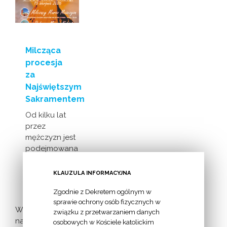
Milcząca
procesja
za
Najświętszym
Sakramentem
Od kilku lat
przez
mężczyzn jest
podejmowana
inicjatywa
milczącej [...]
KLAUZULA INFORMACYJNA
Zgodnie z Dekretem ogólnym w
sprawie ochrony osób fizycznych w
Więcej
związku z przetwarzaniem danych
nadchodzących
osobowych w Kościele katolickim