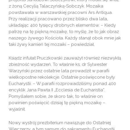
z żoną Cecylią Talaczyńską-Sobczyk. Mozaika
powstawała w warszawskiej pracowni Ars Antiqua.
Przy realizacji pracowano przez blisko dwa lata,
układając 400 tysięcy drobnych elementów. – Kiedy
patrzę na tę piękną mozaikę, to myślę, że to jak obraz
naszego żywego Kościoła. Każdy stanął obok mnie jak
taki żywy kamień tej mozaiki – powiedział.
Ksiądz infułat Pruczkowski zauważył również niezwykłą
zbieżność wydarzeń. To właśnie ks. dr Sylwester
Warzyński przez ostatnie lata prowadził w parafii
wielkopostne rekolekcje. Ostatnie poświęcone były
Eucharystii. – W parafii rozprowadziliśmy ponad 400
encyklik Jana Pawła II „Ecclesia de Eucharistia”.
Pomyślałem sobie, że skoro tak, to właśnie on
powinien poświęcić dzisiaj tę piękną mozaikę –
wyjaśnił.
Nowy wystrój prezbiterium nawiązuje do Ostatniej
Wieczerzy, a tym samym do sakramentu Eucharystii.