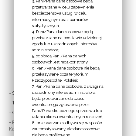
3. Pani/Pana dane osobowe będą
przetwarzane w celu zapewnienia
bezpieczeństwa usług, w celu
INFORMACJE
informacyjnym oraz pomiarów
EPISKOPATU
statystycznych;
4. Pani/Pana dane osobowe będą
POLSKI:
przetwarzane na podstawie udzielonej
zgody lub uzasadnionych interesów
administratora;
5. odbiorcą Pani/Pana danych
osobowych jest redaktor strony;
6. Pani/Pana dane osobowe nie będą
LINKI
przekazywane poza terytorium
Rzeczypospolitej Polskiej;
7. Pani/Pana dane osobowe, z uwagi na
uzasadniony interes administratora,
- Stolica Apostolska
będą przetwarzane do czasu
- Twitter Papieża
ewentualnego zgłoszenia przez
Pani/Pana skutecznego sprzeciwu lub
- Czytania z dnia
ustania okresu ewentualnych roszczeń;
- Polska Misja
8. przetwarzanie odbywa się w sposób
Katolicka:
zautomatyzowany, ale dane osobowe
nie będą profilowane.