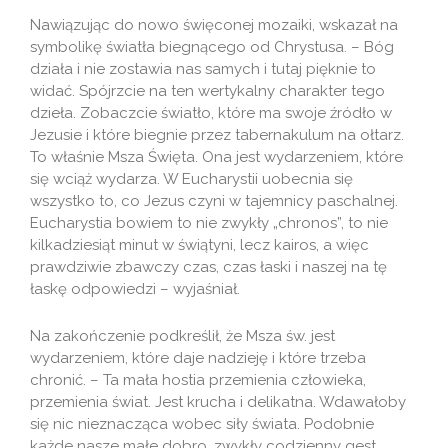
Nawiązując do nowo święconej mozaiki, wskazał na
symbolikę światła biegnącego od Chrystusa. – Bóg
działa i nie zostawia nas samych i tutaj pięknie to
widać. Spójrzcie na ten wertykalny charakter tego
dzieła. Zobaczcie światło, które ma swoje źródło w
Jezusie i które biegnie przez tabernakulum na ołtarz.
To właśnie Msza Święta. Ona jest wydarzeniem, które
się wciąż wydarza. W Eucharystii uobecnia się
wszystko to, co Jezus czyni w tajemnicy paschalnej.
Eucharystia bowiem to nie zwykły „chronos”, to nie
kilkadziesiąt minut w świątyni, lecz kairos, a więc
prawdziwie zbawczy czas, czas łaski i naszej na tę
łaskę odpowiedzi – wyjaśniał.
Na zakończenie podkreślił, że Msza św. jest
wydarzeniem, które daje nadzieję i które trzeba
chronić. – Ta mała hostia przemienia człowieka,
przemienia świat. Jest krucha i delikatna. Wdawałoby
się nic nieznacząca wobec siły świata. Podobnie
każde nasze małe dobro, zwykły codzienny gest