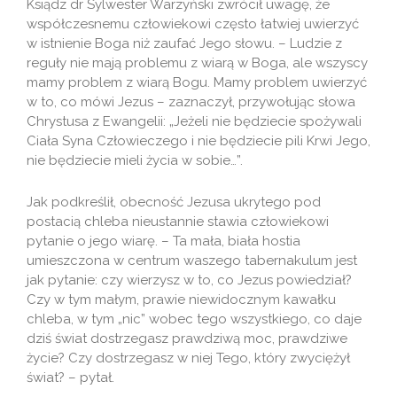
Ksiądz dr Sylwester Warzyński zwrócił uwagę, że
współczesnemu człowiekowi często łatwiej uwierzyć
w istnienie Boga niż zaufać Jego słowu. – Ludzie z
reguły nie mają problemu z wiarą w Boga, ale wszyscy
mamy problem z wiarą Bogu. Mamy problem uwierzyć
w to, co mówi Jezus – zaznaczył, przywołując słowa
Chrystusa z Ewangelii: „Jeżeli nie będziecie spożywali
Ciała Syna Człowieczego i nie będziecie pili Krwi Jego,
nie będziecie mieli życia w sobie…”.
Jak podkreślił, obecność Jezusa ukrytego pod
postacią chleba nieustannie stawia człowiekowi
pytanie o jego wiarę. – Ta mała, biała hostia
umieszczona w centrum waszego tabernakulum jest
jak pytanie: czy wierzysz w to, co Jezus powiedział?
Czy w tym małym, prawie niewidocznym kawałku
chleba, w tym „nic” wobec tego wszystkiego, co daje
dziś świat dostrzegasz prawdziwą moc, prawdziwe
życie? Czy dostrzegasz w niej Tego, który zwyciężył
świat? – pytał.