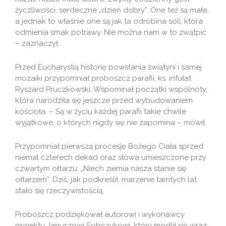
życzliwości, serdeczne „dzień dobry”. One też są małe,
a jednak to właśnie one są jak ta odrobina soli, która
odmienia smak potrawy. Nie można nam w to zwątpić
– zaznaczył.
Przed Eucharystią historię powstania świątyni i samej
mozaiki przypomniał proboszcz parafii, ks. infułat
Ryszard Pruczkowski. Wspominał początki wspólnoty,
która narodziła się jeszcze przed wybudowaniem
kościoła. – Są w życiu każdej parafii takie chwile
wyjątkowe, o których nigdy się nie zapomina – mówił.
Przypomniał pierwszą procesję Bożego Ciała sprzed
niemal czterech dekad oraz słowa umieszczone przy
czwartym ołtarzu: „Niech ziemia nasza stanie się
ołtarzem”. Dziś, jak podkreślił, marzenie tamtych lat
stało się rzeczywistością.
Proboszcz podziękował autorowi i wykonawcy
projektu Januszowi Sobczykowi, który modlił się wraz