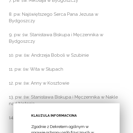
7. pw. św. Mikołaja w Bydgoszczy
8. pw. Najświętszego Serca Pana Jezusa w
Bydgoszczy
9. pw. św. Stanisława Biskupa i Męczennika w
Bydgoszczy
10. pw. św. Andrzeja Boboli w Szubinie
11. pw. św. Wita w Słupach
12. pw. św. Anny w Kosztowie
13. pw. św. Stanisława Biskupa i Męczennika w Nakle
nad Notecią
KLAUZULA INFORMACYJNA
14. pw. św. Marii Magdaleny w Zakrzewie
Zgodnie z Dekretem ogólnym w
sprawie ochrony osób fizycznych w