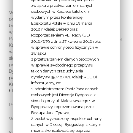
związku z przetwarzaniem danych
osobowych w Kościele katolickim
W powyższych POAK Asystentami są księża
wydanym przez Konferencję
proboszczowie mianowani dekretami przez księdza
Episkopatu Polski w dniu 13 marca
biskupa. Większość w/w Oddziałów działała już
2018 r. (dalej: Dekret) oraz
wcześniej w ramach archidiecezji anieźnieńskiej.
Rozporządzeniem PE i Rady (UE)
Powoływanie nowych Oddziałów reguluje Statut Akcji
2016/679 z dnia 27 kwietnia 2016 roku
Katolickiej Diecezji Bydgoskiej. Pomocą mogą służyć
w sprawie ochrony osób fizycznych w
w/w POAK, jednak koniecznym jest skontaktowanie
związku
się z księdzem asystentem Krzysztofem Panasiukiem,
z przetwarzaniem danych osobowych i
proboszczem parafii pw. NMP z Góry Karmel w
w sprawie swobodnego przepływu
takich danych oraz uchylenia
Bydgoszczy, np. poprzez pocztę elektroniczną:
dyrektywy 95/46/WE (dalej: RODO)
panasiuk@wa.onet.pl
. Obszerne informacje o Akcji
informujemy, że:
Katolickiej w Polsce można znaleźć na stronie:
1. administratorem Pani/Pana danych
http://www.ak.org.pl
osobowych jest Diecezja Bydgoska z
siedzibą przy ul. Malczewskiego 1 w
Prezes: Beata Marks
Bydgoszczy, reprezentowana przez
Biskupa Jana Tyrawę;
Wiceprezes: Danuta Siewkowska
2. został wyznaczony inspektor ochrony
danych w Diecezji Bydgoskiej, z którym
można skonstatować się poprzez
Sekretarz: Mateusz Witkowski