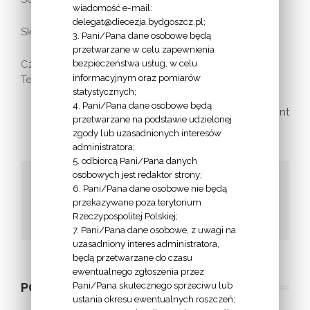
wiadomość e-mail:
delegat@diecezja.bydgoszcz.pl;
Skarbnik: Krystyna Drela
3. Pani/Pana dane osobowe będą
przetwarzane w celu zapewnienia
bezpieczeństwa usług, w celu
Członkowie: Tomasz Latos, Edward Małachowski,
informacyjnym oraz pomiarów
Teresa Misiewicz.
statystycznych;
4. Pani/Pana dane osobowe będą
print
przetwarzane na podstawie udzielonej
zgody lub uzasadnionych interesów
administratora;
5. odbiorcą Pani/Pana danych
osobowych jest redaktor strony;
Udostępnij to!
6. Pani/Pana dane osobowe nie będą
przekazywane poza terytorium
Facebook
Twitter
Google+
Email
Rzeczypospolitej Polskiej;
7. Pani/Pana dane osobowe, z uwagi na
uzasadniony interes administratora,
będą przetwarzane do czasu
ewentualnego zgłoszenia przez
Pani/Pana skutecznego sprzeciwu lub
POWIĄZANE POSTY
ustania okresu ewentualnych roszczeń;