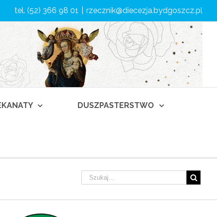
tel. (52) 366 98 01
|
rzecznik@diecezja.bydgoszcz.pl
DEKANATY
DUSZPASTERSTWO