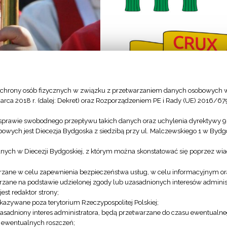
chrony osób fizycznych w związku z przetwarzaniem danych osobowych w
arca 2018 r. (dalej: Dekret) oraz Rozporządzeniem PE i Rady (UE) 2016/67
sprawie swobodnego przepływu takich danych oraz uchylenia dyrektywy 
owych jest Diecezja Bydgoska z siedzibą przy ul. Malczewskiego 1 w Byd
anych w Diecezji Bydgoskiej, z którym można skonstatować się poprzez wi
zane w celu zapewnienia bezpieczeństwa usług, w celu informacyjnym or
zane na podstawie udzielonej zgody lub uzasadnionych interesów administ
st redaktor strony;
azywane poza terytorium Rzeczypospolitej Polskiej;
asadniony interes administratora, będą przetwarzane do czasu ewentualn
u ewentualnych roszczeń;