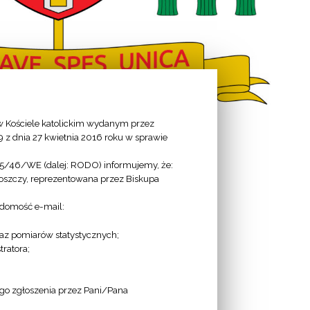
 Kościele katolickim wydanym przez
9 z dnia 27 kwietnia 2016 roku w sprawie
Herb do pobrania:
95/46/WE (dalej: RODO) informujemy, że:
goszczy, reprezentowana przez Biskupa
format .jpg
adomość e-mail:
format .png
format .svg (wektor)
az pomiarów statystycznych;
ratora;
ego zgłoszenia przez Pani/Pana