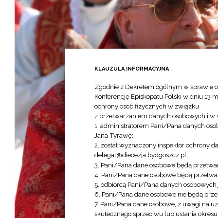
KLAUZULA INFORMACYJNA
Zgodnie z Dekretem ogólnym w sprawie o
Konferencję Episkopatu Polski w dniu 13 m
ochrony osób fizycznych w związku
z przetwarzaniem danych osobowych i w 
1. administratorem Pani/Pana danych osob
Jana Tyrawę;
2. został wyznaczony inspektor ochrony d
delegat@diecezja.bydgoszcz.pl;
3. Pani/Pana dane osobowe będą przetwar
4. Pani/Pana dane osobowe będą przetwar
5. odbiorcą Pani/Pana danych osobowych je
6. Pani/Pana dane osobowe nie będą przek
7. Pani/Pana dane osobowe, z uwagi na uz
skutecznego sprzeciwu lub ustania okres