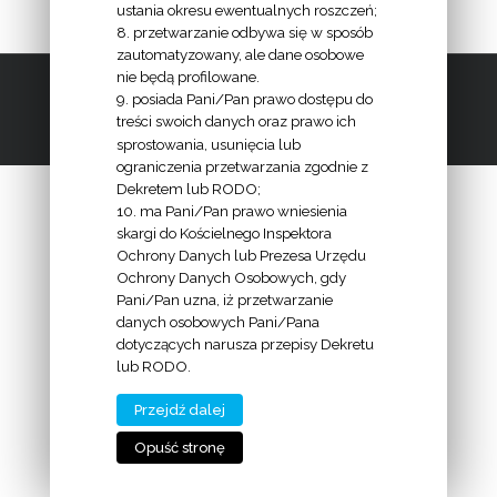
ustania okresu ewentualnych roszczeń;
8. przetwarzanie odbywa się w sposób
zautomatyzowany, ale dane osobowe
nie będą profilowane.
2009 - 2016 | Diecezja Bydgoska |
www.diecezja.bydgoszcz.pl
9. posiada Pani/Pan prawo dostępu do
Facebook
Youtube
Instagram
treści swoich danych oraz prawo ich
sprostowania, usunięcia lub
ograniczenia przetwarzania zgodnie z
Dekretem lub RODO;
10. ma Pani/Pan prawo wniesienia
skargi do Kościelnego Inspektora
Ochrony Danych lub Prezesa Urzędu
Ochrony Danych Osobowych, gdy
Pani/Pan uzna, iż przetwarzanie
danych osobowych Pani/Pana
dotyczących narusza przepisy Dekretu
lub RODO.
Przejdź dalej
Opuść stronę