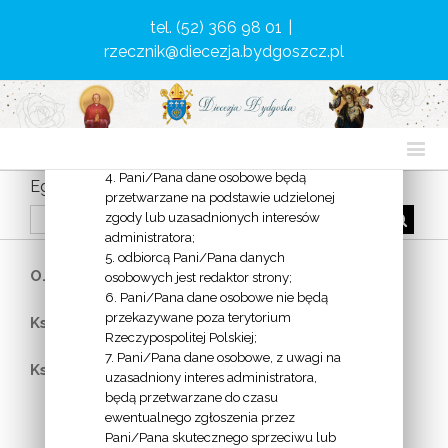
można skonstatować się poprzez
tel. (52) 366 98 01
|
wiadomość e-mail:
rzecznik@diecezja.bydgoszcz.pl
delegat@diecezja.bydgoszcz.pl;
3. Pani/Pana dane osobowe będą
przetwarzane w celu zapewnienia
bezpieczeństwa usług, w celu
informacyjnym oraz pomiarów
statystycznych;
4. Pani/Pana dane osobowe będą
Egzorcyści diecezjalni
przetwarzane na podstawie udzielonej
zgody lub uzasadnionych interesów
administratora;
5. odbiorcą Pani/Pana danych
O. Krzysztof Ferenc CSSp
– tel. kom. 517 643 589
osobowych jest redaktor strony;
6. Pani/Pana dane osobowe nie będą
przekazywane poza terytorium
Ks. Ireneusz Śliwiński SDB
– tel. kom. 665 282 151
Rzeczypospolitej Polskiej;
7. Pani/Pana dane osobowe, z uwagi na
K
s
. Paweł Zimniewicz MSF
– tel. kom. 783 651 261
uzasadniony interes administratora,
będą przetwarzane do czasu
ewentualnego zgłoszenia przez
Pani/Pana skutecznego sprzeciwu lub