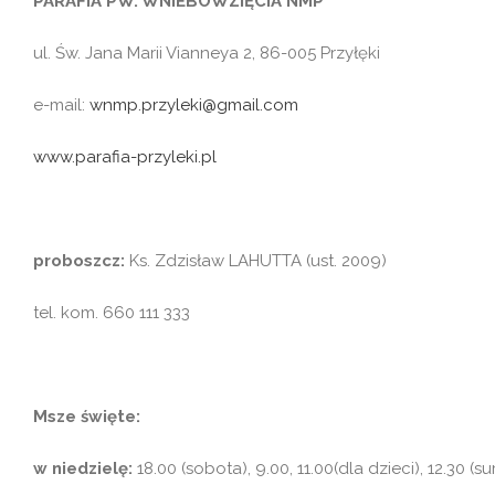
PARAFIA PW. WNIEBOWZIĘCIA NMP
ul. Św. Jana Marii Vianneya 2, 86-005 Przyłęki
e-mail:
wnmp.przyleki@gmail.com
www.parafia-przyleki.pl
proboszcz:
Ks. Zdzisław LAHUTTA (ust. 2009)
tel. kom. 660 111 333
Msze święte:
w niedzielę:
18.00 (sobota), 9.00, 11.00(dla dzieci), 12.30 (s