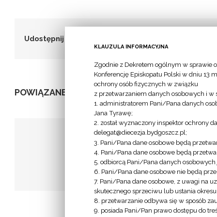
Udostępnij to!
KLAUZULA INFORMACYJNA
Zgodnie z Dekretem ogólnym w sprawie o
Konferencję Episkopatu Polski w dniu 13 m
ochrony osób fizycznych w związku
POWIĄZANE POSTY
z przetwarzaniem danych osobowych i w 
1. administratorem Pani/Pana danych osob
Jana Tyrawę;
2. został wyznaczony inspektor ochrony d
delegat@diecezja.bydgoszcz.pl;
3. Pani/Pana dane osobowe będą przetwar
Ciele –
4. Pani/Pana dane osobowe będą przetwar
Wtelno – Parafia pw.
Rzymsko
5. odbiorcą Pani/Pana danych osobowych je
św. Michała Archanioła
6. Pani/Pana dane osobowe nie będą przek
Najświęt
7. Pani/Pana dane osobowe, z uwagi na uz
Panny 
skutecznego sprzeciwu lub ustania okres
8. przetwarzanie odbywa się w sposób za
9. posiada Pani/Pan prawo dostępu do tre