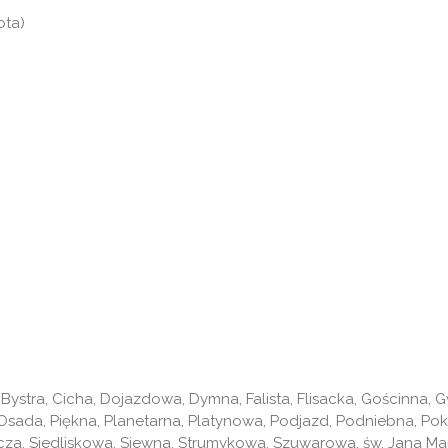
ota)
Bystra, Cicha, Dojazdowa, Dymna, Falista, Flisacka, Gościnna, G
sada, Piękna, Planetarna, Platynowa, Podjazd, Podniebna, Pok
icza, Siedliskowa, Siewna, Strumykowa, Szuwarowa, św. Jana M