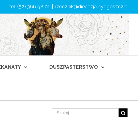
tel. (52) 366 98 01
|
rzecznik@diecezja.bydgoszcz.pl
DEKANATY
DUSZPASTERSTWO