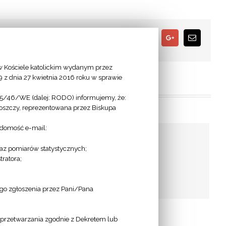
Facebook
Twitter
Google+
Email
 Kościele katolickim wydanym przez
9 z dnia 27 kwietnia 2016 roku w sprawie
95/46/WE (dalej: RODO) informujemy, że:
goszczy, reprezentowana przez Biskupa
adomość e-mail:
az pomiarów statystycznych;
ratora;
Białe Błota – Parafia
pw. Chrystusa Dobrego
Pasterza
ego zgłoszenia przez Pani/Pana
a przetwarzania zgodnie z Dekretem lub