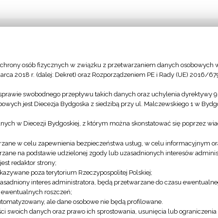
chrony osób fizycznych w związku z przetwarzaniem danych osobowych w
arca 2018 r. (dalej: Dekret) oraz Rozporządzeniem PE i Rady (UE) 2016/67
sprawie swobodnego przepływu takich danych oraz uchylenia dyrektywy 
owych jest Diecezja Bydgoska z siedzibą przy ul. Malczewskiego 1 w Byd
anych w Diecezji Bydgoskiej, z którym można skonstatować się poprzez wi
zane w celu zapewnienia bezpieczeństwa usług, w celu informacyjnym or
 Parafia
zane na podstawie udzielonej zgody lub uzasadnionych interesów administ
Sicienko – Parafia pw.
katolicka
st redaktor strony;
św. Andrzeja Boboli
azywane poza terytorium Rzeczypospolitej Polskiej;
szej Maryi
asadniony interes administratora, będą przetwarzane do czasu ewentualn
Bolesnej
u ewentualnych roszczeń;
utomatyzowany, ale dane osobowe nie będą profilowane.
ści swoich danych oraz prawo ich sprostowania, usunięcia lub ograniczeni