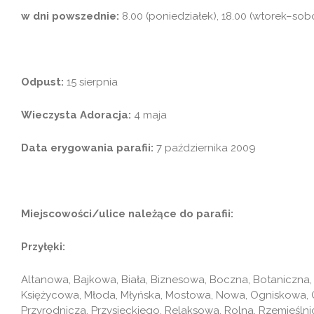
w dni powszednie:
8.00 (poniedziałek), 18.00 (wtorek–sob
Odpust:
15 sierpnia
Wieczysta Adoracja:
4 maja
Data erygowania parafii:
7 października 2009
Miejscowości/ulice należące do parafii:
Przyłęki:
Altanowa, Bajkowa, Biała, Biznesowa, Boczna, Botaniczna, 
Księżycowa, Młoda, Młyńska, Mostowa, Nowa, Ogniskowa, O
Przyrodnicza, Przysieckiego, Relaksowa, Rolna, Rzemieśln