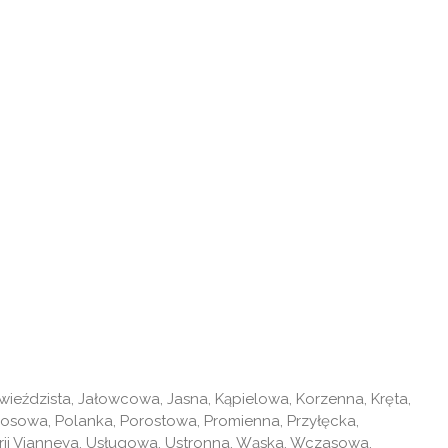
wieździsta, Jałowcowa, Jasna, Kąpielowa, Korzenna, Kręta,
osowa, Polanka, Porostowa, Promienna, Przyłęcka,
arii Vianneya, Usługowa, Ustronna, Wąska, Wczasowa,