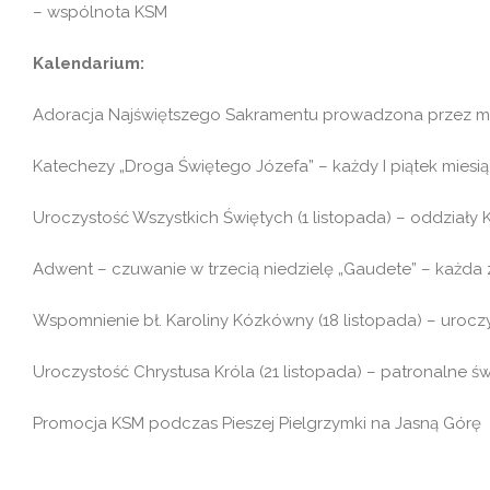
– wspólnota KSM
Kalendarium:
Adoracja Najświętszego Sakramentu prowadzona przez młod
Katechezy „Droga Świętego Józefa” – każdy I piątek miesi
Uroczystość Wszystkich Świętych (1 listopada) – oddziały 
Adwent – czuwanie w trzecią niedzielę „Gaudete” – każda z
Wspomnienie bł. Karoliny Kózkówny (18 listopada) – uroczy
Uroczystość Chrystusa Króla (21 listopada) – patronalne ś
Promocja KSM podczas Pieszej Pielgrzymki na Jasną Górę