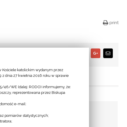
print
Facebook
Twitter
Google+
Email
 Kościele katolickim wydanym przez
9 z dnia 27 kwietnia 2016 roku w sprawie
95/46/WE (dalej: RODO) informujemy, że:
goszczy, reprezentowana przez Biskupa
adomość e-mail:
az pomiarów statystycznych;
ratora;
Grupy Modlitwy św.