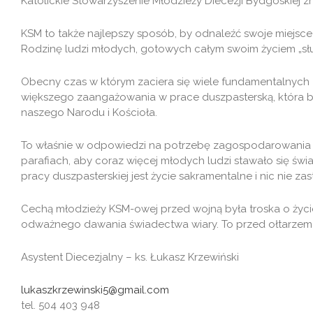
Katolickie Stowarzyszenie Młodzieży Diecezji Bydgoskiej 
KSM to także najlepszy sposób, by odnaleźć swoje miejsce 
Rodzinę ludzi młodych, gotowych całym swoim życiem „służ
Obecny czas w którym zaciera się wiele fundamentalnych 
większego zaangażowania w prace duszpasterską, która bę
naszego Narodu i Kościoła.
To właśnie w odpowiedzi na potrzebę zagospodarowania te
parafiach, aby coraz więcej młodych ludzi stawało się św
pracy duszpasterskiej jest życie sakramentalne i nic nie z
Cechą młodzieży KSM-owej przed wojną była troska o życie
odważnego dawania świadectwa wiary. To przed ołtarzem 
Asystent Diecezjalny – ks. Łukasz Krzewiński
lukaszkrzewinski5@gmail.com
tel. 504 403 948