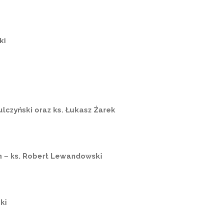
ki
ulczyński oraz ks. Łukasz Żarek
h – ks. Robert Lewandowski
ki