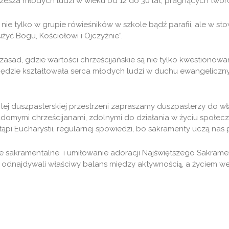
zrzesza młodych ludzi w wieku od 12 do 30 lat, pragnących twó
nie tylko w grupie rówieśników w szkole bądź parafii, ale w st
yć Bogu, Kościołowi i Ojczyźnie”.
zasad, gdzie wartości chrześcijańskie są nie tylko kwestiono
dzie kształtowała serca młodych ludzi w duchu ewangelicznych
j duszpasterskiej przestrzeni zapraszamy duszpasterzy do wł
iadomymi chrześcijanami, zdolnymi do działania w życiu społec
astąpi Eucharystii, regularnej spowiedzi, bo sakramenty uczą n
 sakramentalne i umiłowanie adoracji Najświętszego Sakramentu. 
odnajdywali właściwy balans między aktywnością̨, a życiem w