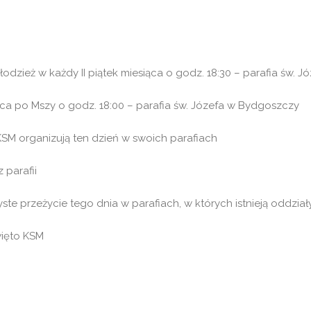
zież w każdy II piątek miesiąca o godz. 18:30 – parafia św. 
ąca po Mszy o godz. 18:00 – parafia św. Józefa w Bydgoszczy
KSM organizują ten dzień w swoich parafiach
 parafii
ste przeżycie tego dnia w parafiach, w których istnieją oddzia
więto KSM