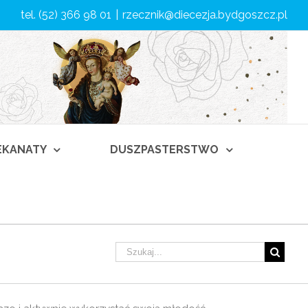
tel. (52) 366 98 01
|
rzecznik@diecezja.bydgoszcz.pl
DEKANATY
DUSZPASTERSTWO