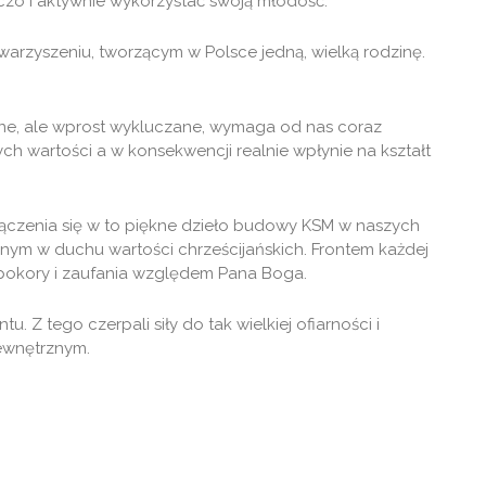
rczo i aktywnie wykorzystać swoją młodość.
owarzyszeniu, tworzącym w Polsce jedną, wielką rodzinę.
wane, ale wprost wykluczane, wymaga od nas coraz
 wartości a w konsekwencji realnie wpłynie na kształt
ączenia się w to piękne dzieło budowy KSM w naszych
znym w duchu wartości chrześcijańskich. Frontem każdej
as pokory i zaufania względem Pana Boga.
Z tego czerpali siły do tak wielkiej ofiarności i
ewnętrznym.