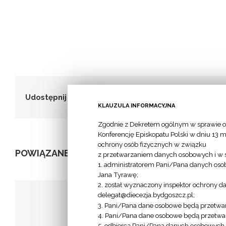
Udostępnij to!
KLAUZULA INFORMACYJNA
Zgodnie z Dekretem ogólnym w sprawie o
Konferencję Episkopatu Polski w dniu 13 m
ochrony osób fizycznych w związku
POWIĄZANE POSTY
z przetwarzaniem danych osobowych i w 
1. administratorem Pani/Pana danych osob
Jana Tyrawę;
2. został wyznaczony inspektor ochrony d
delegat@diecezja.bydgoszcz.pl;
3. Pani/Pana dane osobowe będą przetwar
4. Pani/Pana dane osobowe będą przetwar
Apostolat 
5. odbiorcą Pani/Pana danych osobowych je