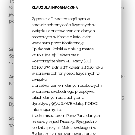
Trzykroć Przedziwnej w Bydgoszczy-Piaskach.
Sanktuarium Zawierzenia (takie nosi imię) jest znakiem
KLAUZULA INFORMACYJNA
jedności całego Ruchu oraz symbolem wspólnego
Zgodnie z Dekretem ogólnym w
posłannictwa.
sprawie ochrony osób fizycznych w
związku z przetwarzaniem danych
osobowych w Kościele katolickim
wydanym przez Konferencję
Episkopatu Polski w dniu 13 marca
Siostra współpracująca z Rodzinami
2018 r. (dalej: Dekret) oraz
Szensztackimi:
s. M. Adriana Majnusz (52-340-20-14;
Rozporządzeniem PE i Rady (UE)
s.adriana@szensztat.pl)
2016/679 z dnia 27 kwietnia 2016 roku
w sprawie ochrony osób fizycznych w
Archidiecezjalni Animatorzy Rodzin Szensztackich:
związku
Krystyna i Marek Jedynakowie (kmjedynak@op.pl)
z przetwarzaniem danych osobowych i
w sprawie swobodnego przepływu
takich danych oraz uchylenia
Sanktuarium Zawierzenia:
ul. Smukalska 113, 85-565
dyrektywy 95/46/WE (dalej: RODO)
Bydgoszcz (Piaski); 52-340-20-14
informujemy, że:
1. administratorem Pani/Pana danych
Strona internetowa Sanktuarium Zawierzenia:
osobowych jest Diecezja Bydgoska z
www.bydgoszcz.szensztat.pl
siedzibą przy ul. Malczewskiego 1 w
Bydgoszczy, reprezentowana przez