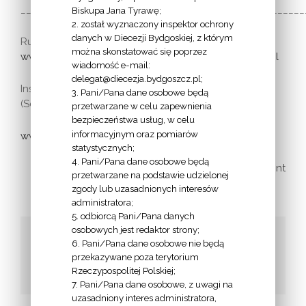
____________________________________________________
Biskupa Jana Tyrawę;
2. został wyznaczony inspektor ochrony
danych w Diecezji Bydgoskiej, z którym
Ruch Szensztacki w Polsce:
www.szensztat.pl
;
można skonstatować się poprzez
www.mlodziez.szensztat.pl
;
www.ojcowie.szensztat.pl
wiadomość e-mail:
delegat@diecezja.bydgoszcz.pl;
Instytut Rodzin Szensztackich w Niemczech
3. Pani/Pana dane osobowe będą
(Schönstatt Apostolische Bewegung):
przetwarzane w celu zapewnienia
bezpieczeństwa usług, w celu
informacyjnym oraz pomiarów
www.schoenstatt-familien.de
statystycznych;
4. Pani/Pana dane osobowe będą
print
przetwarzane na podstawie udzielonej
zgody lub uzasadnionych interesów
administratora;
5. odbiorcą Pani/Pana danych
osobowych jest redaktor strony;
Udostępnij to!
6. Pani/Pana dane osobowe nie będą
przekazywane poza terytorium
Facebook
Twitter
Google+
Email
Rzeczypospolitej Polskiej;
7. Pani/Pana dane osobowe, z uwagi na
uzasadniony interes administratora,