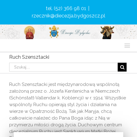
tel. (52) 366 98 01
|
rzecznik@diecezja.bydgoszcz.pl
Ruch Szensztacki
Ruch Szensztacki jest międzynarodową wspólnotą
założoną przez o. Józefa Kentenicha w Niemczech
(Schönstatt-Vallendar k. Koblencji) w r. 1914. Wszystkie
wspólnoty Ruchu opierają styl życia i działania na
wierze w Opatrzność Bożą. Tak jak Maryja, chcą
całkowicie należeć do Pana Boga idąc z Nią w
przymierzu miłości drogą życia. Duchowym centrum
diecezjalnym Ruchu jest Sanktuarium Matki Bożej