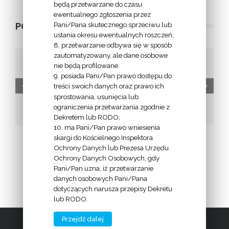
będą przetwarzane do czasu
ewentualnego zgłoszenia przez
Pani/Pana skutecznego sprzeciwu lub
POWIĄZANE POSTY
ustania okresu ewentualnych roszczeń;
8. przetwarzanie odbywa się w sposób
zautomatyzowany, ale dane osobowe
nie będą profilowane.
9. posiada Pani/Pan prawo dostępu do
e
Apostolat
treści swoich danych oraz prawo ich
Modlitwy za
sprostowania, usunięcia lub
Młodzi PLUS
Kapłanów
ograniczenia przetwarzania zgodnie z
Margaretka
Dekretem lub RODO;
10. ma Pani/Pan prawo wniesienia
skargi do Kościelnego Inspektora
Ochrony Danych lub Prezesa Urzędu
Ochrony Danych Osobowych, gdy
Pani/Pan uzna, iż przetwarzanie
danych osobowych Pani/Pana
dotyczących narusza przepisy Dekretu
lub RODO.
Przejdź dalej
2009 - 2016 | Diecezja Bydgoska |
www.diecezja.bydgoszcz.pl