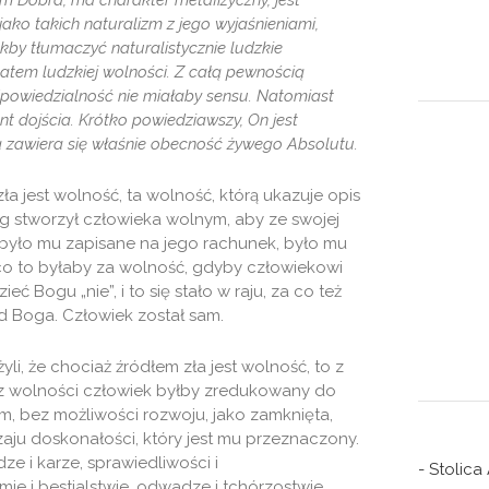
wem Dobra, ma charakter metafizyczny, jest
ako takich naturalizm z jego wyjaśnieniami,
kby tłumaczyć naturalistycznie ludzkie
atem ludzkiej wolności. Z całą pewnością
 odpowiedzialność nie miałaby sensu. Natomiast
t dojścia. Krótko powiedziawszy, On jest
gą zawiera się właśnie obecność żywego Absolutu.
a jest wolność, ta wolność, którą ukazuje opis
g stworzył człowieka wolnym, aby ze swojej
było mu zapisane na jego rachunek, było mu
co to byłaby za wolność, gdyby człowiekowi
 Bogu „nie”, i to się stało w raju, za co też
d Boga. Człowiek został sam.
li, że chociaż źródłem zła jest wolność, to z
Bez wolności człowiek byłby zredukowany do
m, bez możliwości rozwoju, jako zamknięta,
aju doskonałości, który jest mu przeznaczony.
e i karze, sprawiedliwości i
- Stolica
ie i bestialstwie, odwadze i tchórzostwie,