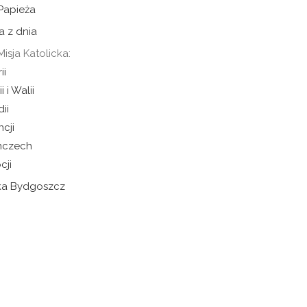
 Papieża
a z dnia
Misja Katolicka:
ii
i i Walii
dii
ncji
mczech
cji
cka Bydgoszcz