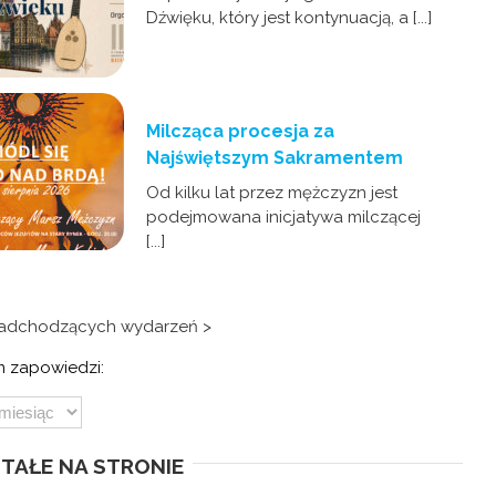
Dźwięku, który jest kontynuacją, a [...]
Milcząca procesja za
Najświętszym Sakramentem
Od kilku lat przez mężczyzn jest
podejmowana inicjatywa milczącej
[...]
nadchodzących wydarzeń >
 zapowiedzi:
TAŁE NA STRONIE