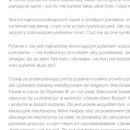
panującej opinii – już nic nie będzie takie, jakie było, i stą
Wśród najróżnorodniejszych opinii o źródłach pandemii, sn
na temat niej samej, czym ona w rzeczywistości jest. Jaki 
wszyscy zobowiązani jesteśmy nosić. Czyż nie są one sym
Pytanie o zło jest najbardziej dominującym pytaniem wszys
pokolenia – i nie trzeba być prorokiem, aby powiedzieć, że
zmagać się ze złem. Nie było człowieka, nie ma i nie będzi
owo pytanie: skąd zło?
Dzisiaj za przemyśliwującymi to pytanie możemy powtórzy
ale i pytaniem bardziej metafizycznym niż religijnym, tkwi bo
Paweł w Liście do Rzymian (8, 20-22) pisał:
Stworzenie bowie
zepsucia, by uczestniczyć w wolności i chwale dzieci Bożych. 
i wzdycha w bólach rodzenia. Zło jest przede wszystkim tym, 
ewolucyjne mechanizmy, które miałyby stać za powstaniem zła,
dlaczego te mechanizmy są takie, że prowadzą do okrucieństw
poznanie przyczyn, a czym innym ich usprawiedliwianie: człowi