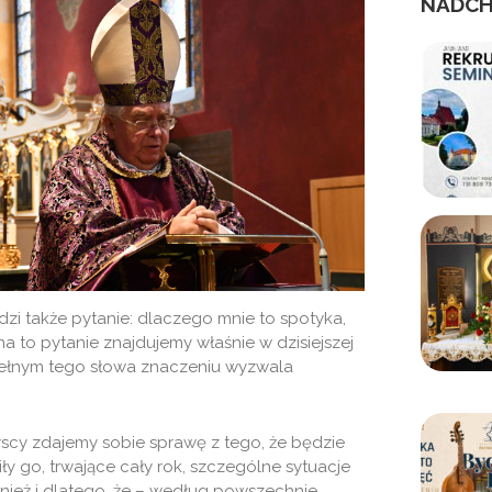
NADCH
zi także pytanie: dlaczego mnie to spotyka,
 to pytanie znajdujemy właśnie w dzisiejszej
w pełnym tego słowa znaczeniu wyzwala
zyscy zdajemy sobie sprawę z tego, że będzie
y go, trwające cały rok, szczególne sytuacje
wnież i dlatego, że – według powszechnie