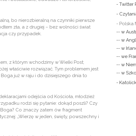
- Twitter
- Czytani
alną, bo nierozbieralną na czynniki pierwsze
- Polska 
ódłem zła, a z drugiej – bez wolności świat
-- w Austr
ucja czy przypadek.
-- w Angli
-- w Irlan
-- we Fra
lem, z którym wchodzimy w Wielki Post;
-- w Nie
ożej właściwie rozwiązać. Tym problemem jest
-- w Szko
oga już w raju i do dzisiejszego dnia to
- Katoli
 deklaracjami odejścia od Kościoła, młodzież
 przypadku rodzi się pytanie: dokąd poszli? Czy
d Boga? Co znaczy zatem ów fragment
cznej: „Wierzę w jeden, święty, powszechny i