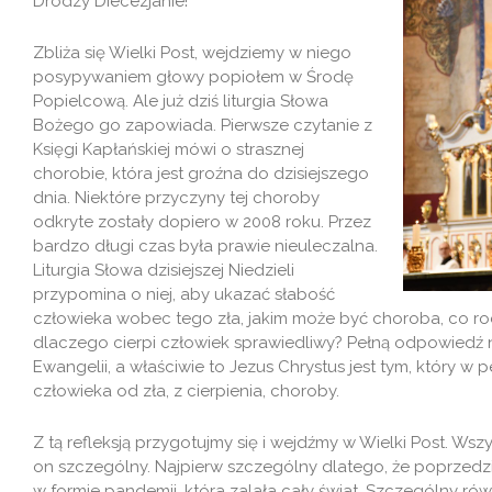
Drodzy Diecezjanie!
Zbliża się Wielki Post, wejdziemy w niego
posypywaniem głowy popiołem w Środę
Popielcową. Ale już dziś liturgia Słowa
Bożego go zapowiada. Pierwsze czytanie z
Księgi Kapłańskiej mówi o strasznej
chorobie, która jest groźna do dzisiejszego
dnia. Niektóre przyczyny tej choroby
odkryte zostały dopiero w 2008 roku. Przez
bardzo długi czas była prawie nieuleczalna.
Liturgia Słowa dzisiejszej Niedzieli
przypomina o niej, aby ukazać słabość
człowieka wobec tego zła, jakim może być choroba, co rod
dlaczego cierpi człowiek sprawiedliwy? Pełną odpowiedź na
Ewangelii, a właściwie to Jezus Chrystus jest tym, który 
człowieka od zła, z cierpienia, choroby.
Z tą refleksją przygotujmy się i wejdźmy w Wielki Post. Ws
on szczególny. Najpierw szczególny dlatego, że poprzedził
w formie pandemii, która zalała cały świat. Szczególny ró