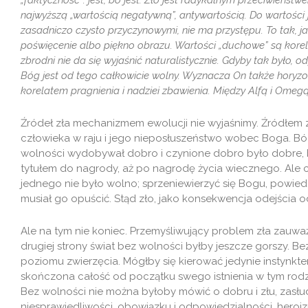
„faktyczność”: jest, bo jest. Zło jest radykalnym przeciwieńst
najwyższą „wartością negatywną”, antywartością. Do wartości j
zasadniczo czysto przyczynowymi, nie ma przystępu. To tak, ja
poświęcenie albo piękno obrazu. Wartości „duchowe” są korel
zbrodni nie da się wyjaśnić naturalistycznie. Gdyby tak było,
Bóg jest od tego całkowicie wolny. Wyznacza On także horyzon
korelatem pragnienia i nadziei zbawienia. Między Alfą i Ome
Źródeł zła mechanizmem ewolucji nie wyjaśnimy. Źródłem zł
człowieka w raju i jego nieposłuszeństwo wobec Boga. Bó
wolności wydobywał dobro i czynione dobro było dobre, 
tytułem do nagrody, aż po nagrodę życia wiecznego. Ale 
jednego nie było wolno; sprzeniewierzyć się Bogu, powiedzieć
musiał go opuścić. Stąd zło, jako konsekwencja odejścia o
Ale na tym nie koniec. Przemyśliwujący problem zła zauważy
drugiej strony świat bez wolności byłby jeszcze gorszy. 
poziomu zwierzęcia. Mógłby się kierować jedynie instynkte
skończona całość od początku swego istnienia w tym rodz
Bez wolności nie można byłoby mówić o dobru i złu, zasłudz
niesprawiedliwości, obowiązku i odpowiedzialności, heroizm