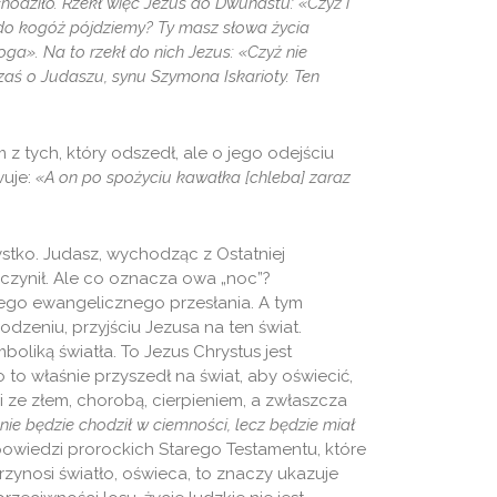
chodziło. Rzekł więc Jezus do Dwunastu: «Czyż i
do kogóż pójdziemy? Ty masz słowa życia
oga». Na to rzekł do nich Jezus: «Czyż nie
aś o Judaszu, synu Szymona Iskarioty. Ten
z tych, który odszedł, ale o jego odejściu
wuje:
«A on po spożyciu kawałka [chleba] zaraz
ystko. Judasz, wychodząc z Ostatniej
 uczynił. Ale co oznacza owa „noc”?
jego ewangelicznego przesłania. A tym
odzeniu, przyjściu Jezusa na ten świat.
liką światła. To Jezus Chrystus jest
 to właśnie przyszedł na świat, aby oświecić,
 ze złem, chorobą, cierpieniem, a zwłaszcza
nie będzie chodził w ciemności, lecz będzie miał
apowiedzi prorockich Starego Testamentu, które
zynosi światło, oświeca, to znaczy ukazuje