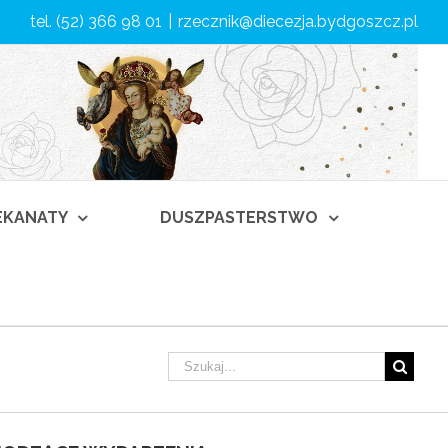
tel. (52) 366 98 01
|
rzecznik@diecezja.bydgoszcz.pl
DEKANATY
DUSZPASTERSTWO