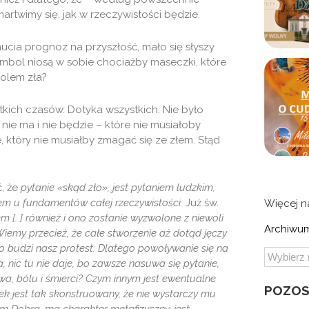
d martwimy się, jak w rzeczywistości będzie.
ucia prognoz na przyszłość, mało się słyszy
symbol niosą w sobie chociażby maseczki, które
bolem zła?
tkich czasów. Dotyka wszystkich. Nie było
 nie ma i nie będzie – które nie musiałoby
e, który nie musiałby zmagać się ze złem. Stąd
ć, że
pytanie «skąd zło», jest pytaniem ludzkim,
wiem u fundamentów całej rzeczywistości.
Już św.
Więcej 
m […] również i ono zostanie wyzwolone z niewoli
Archiwum
Wiemy przecież, że całe stworzenie aż dotąd jęczy
co budzi nasz protest. Dlatego powoływanie się na
 nic tu nie daje, bo zawsze nasuwa się pytanie,
a, bólu i śmierci? Czym innym jest ewentualne
POZOS
ek jest tak skonstruowany, że nie wystarczy mu