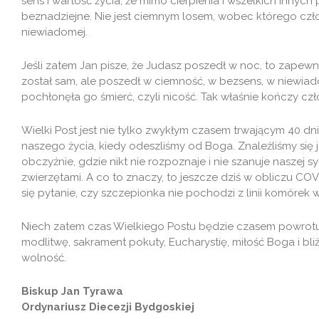
sens i wartość życia, że mimo cierpienia i wszelkich innych p
beznadziejne. Nie jest ciemnym losem, wobec którego czło
niewiadomej.
Jeśli zatem Jan pisze, że Judasz poszedł w noc, to zapewn
został sam, ale poszedł w ciemność, w bezsens, w niewiadom
pochłonęła go śmierć, czyli nicość. Tak właśnie kończy cz
Wielki Post jest nie tylko zwykłym czasem trwającym 40 dn
naszego życia, kiedy odeszliśmy od Boga. Znaleźliśmy si
obczyźnie, gdzie nikt nie rozpoznaje i nie szanuje naszej
zwierzętami. A co to znaczy, to jeszcze dziś w obliczu C
się pytanie, czy szczepionka nie pochodzi z linii komórek 
Niech zatem czas Wielkiego Postu będzie czasem powrot
modlitwę, sakrament pokuty, Eucharystię, miłość Boga i bl
wolność.
Biskup Jan Tyrawa
Ordynariusz Diecezji Bydgoskiej