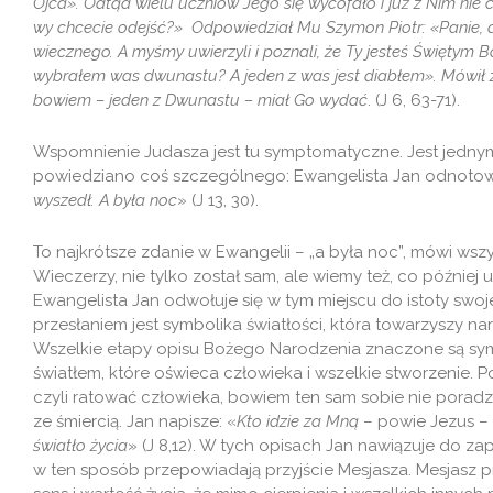
Ojca». Odtąd wielu uczniów Jego się wycofało i już z Nim nie 
wy chcecie odejść?» Odpowiedział Mu Szymon Piotr: «Panie, 
wiecznego. A myśmy uwierzyli i poznali, że Ty jesteś Świętym B
wybrałem was dwunastu? A jeden z was jest diabłem». Mówił z
bowiem – jeden z Dwunastu – miał Go wydać
. (J 6, 63-71).
Wspomnienie Judasza jest tu symptomatyczne. Jest jednym 
powiedziano coś szczególnego: Ewangelista Jan odnoto
wyszedł. A była noc
» (J 13, 30).
To najkrótsze zdanie w Ewangelii – „a była noc”, mówi wsz
Wieczerzy, nie tylko został sam, ale wiemy też, co później
Ewangelista Jan odwołuje się w tym miejscu do istoty swo
przesłaniem jest symbolika światłości, która towarzyszy nar
Wszelkie etapy opisu Bożego Narodzenia znaczone są symbo
światłem, które oświeca człowieka i wszelkie stworzenie. Po
czyli ratować człowieka, bowiem ten sam sobie nie poradzi
ze śmiercią. Jan napisze: «
Kto idzie za Mną
– powie Jezus –
światło życia
» (J 8,12). W tych opisach Jan nawiązuje do z
w ten sposób przepowiadają przyjście Mesjasza. Mesjasz pr