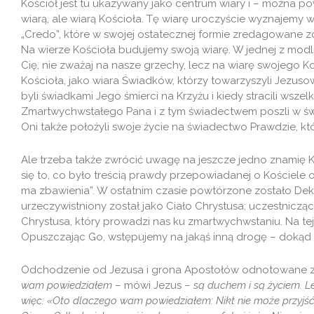
Kościół jest tu ukazywany jako centrum wiary i – można po
wiarą, ale wiarą Kościoła. Tę wiarę uroczyście wyznajemy w
„Credo”, które w swojej ostatecznej formie zredagowane 
Na wierze Kościoła budujemy swoją wiarę. W jednej z modlit
Cię, nie zważaj na nasze grzechy, lecz na wiarę swojego Koś
Kościoła, jako wiara Świadków, którzy towarzyszyli Jezuso
byli świadkami Jego śmierci na Krzyżu i kiedy stracili wszel
Zmartwychwstałego Pana i z tym świadectwem poszli w świ
Oni także położyli swoje życie na świadectwo Prawdzie, któ
Ale trzeba także zwrócić uwagę na jeszcze jedno znamię K
się to, co było treścią prawdy przepowiadanej o Kościele 
ma zbawienia”. W ostatnim czasie powtórzone zostało Dek
urzeczywistniony został jako Ciało Chrystusa; uczestniczą
Chrystusa, który prowadzi nas ku zmartwychwstaniu. Na t
Opuszczając Go, wstępujemy na jakąś inną drogę – dokąd 
Odchodzenie od Jezusa i grona Apostołów odnotowane zos
wam powiedziałem
– mówi Jezus –
są duchem i są życiem. Le
więc: «Oto dlaczego wam powiedziałem: Nikt nie może przyjść 