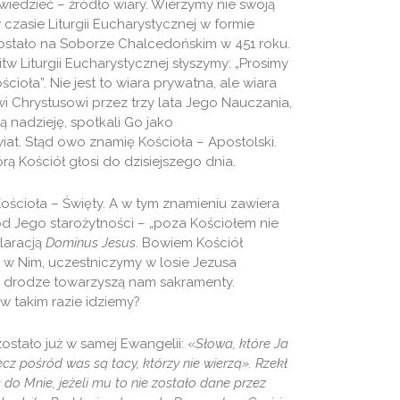
wiedzieć – źródło wiary. Wierzymy nie swoją
 czasie Liturgii Eucharystycznej w formie
zostało na Soborze Chalcedońskim w 451 roku.
w Liturgii Eucharystycznej słyszymy: „Prosimy
cioła”. Nie jest to wiara prywatna, ale wiara
wi Chrystusowi przez trzy lata Jego Nauczania,
ką nadzieję, spotkali Go jako
at. Stąd owo znamię Kościoła – Apostolski.
rą Kościół głosi do dzisiejszego dnia.
ościoła – Święty. A w tym znamieniu zawiera
od Jego starożytności – „poza Kościołem nie
laracją
Dominus Jesus
. Bowiem Kościół
c w Nim, uczestniczymy w losie Jezusa
ej drodze towarzyszą nam sakramenty.
w takim razie idziemy?
tało już w samej Ewangelii: «
Słowa, które Ja
cz pośród was są tacy, którzy nie wierzą». Rzekł
do Mnie, jeżeli mu to nie zostało dane przez