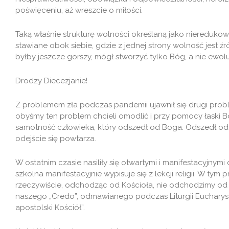
poświęceniu, aż wreszcie o miłości.
Taką właśnie strukturę wolności określaną jako nieredukow
stawiane obok siebie, gdzie z jednej strony wolność jest źr
byłby jeszcze gorszy, mógł stworzyć tylko Bóg, a nie ewol
Drodzy Diecezjanie!
Z problemem zła podczas pandemii ujawnił się drugi prob
obyśmy ten problem chcieli omodlić i przy pomocy łaski B
samotność człowieka, który odszedł od Boga. Odszedł od B
odejście się powtarza.
W ostatnim czasie nasiliły się otwartymi i manifestacyjnymi
szkolna manifestacyjnie wypisuje się z lekcji religii. W tym
rzeczywiście, odchodząc od Kościoła, nie odchodzimy o
naszego „Credo”, odmawianego podczas Liturgii Eucharysty
apostolski Kościół”.