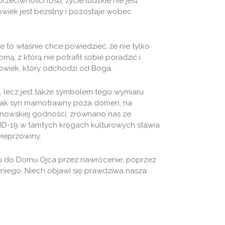
rzeciwności losu, życie ludzkie nie jest
wiek jest bezsilny i pozostaje wobec
e to właśnie chce powiedzieć, że nie tylko
ą, z którą nie potrafił sobie poradzić i
łowiek, który odchodzi od Boga.
i, lecz jest także symbolem tego wymiaru
ę jak syn marnotrawny poza domen, na
 synowskiej godności, zrównano nas ze
OVID-19 w tamtych kręgach kulturowych stawia
wieprzowiny.
u do Domu Ojca przez nawrócenie, poprzez
iźniego. Niech objawi się prawdziwa nasza