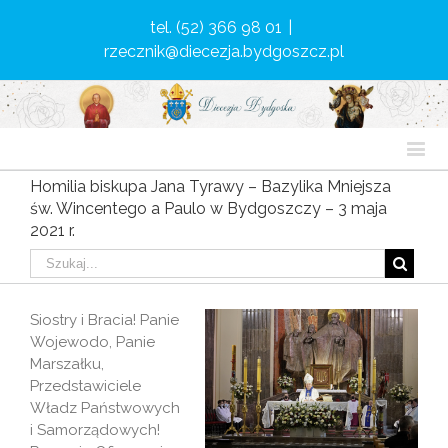
tel. (52) 366 98 01
|
rzecznik@diecezja.bydgoszcz.pl
Homilia biskupa Jana Tyrawy – Bazylika Mniejsza
św. Wincentego a Paulo w Bydgoszczy – 3 maja
2021 r.
Siostry i Bracia! Panie
Wojewodo, Panie
Marszałku,
Przedstawiciele
Władz Państwowych
i Samorządowych!