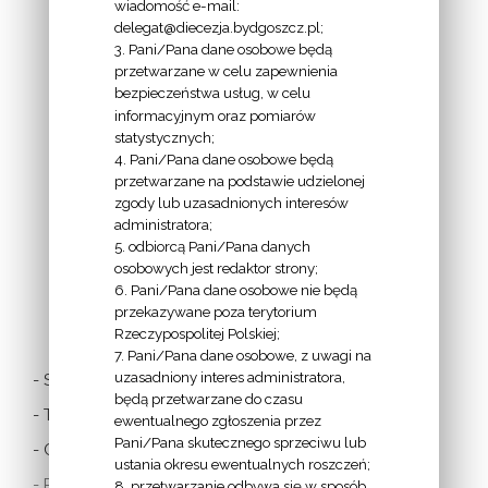
wiadomość e-mail:
delegat@diecezja.bydgoszcz.pl;
3. Pani/Pana dane osobowe będą
przetwarzane w celu zapewnienia
bezpieczeństwa usług, w celu
INFORMACJE
informacyjnym oraz pomiarów
EPISKOPATU
statystycznych;
4. Pani/Pana dane osobowe będą
POLSKI:
przetwarzane na podstawie udzielonej
zgody lub uzasadnionych interesów
administratora;
5. odbiorcą Pani/Pana danych
osobowych jest redaktor strony;
6. Pani/Pana dane osobowe nie będą
LINKI
przekazywane poza terytorium
Rzeczypospolitej Polskiej;
7. Pani/Pana dane osobowe, z uwagi na
uzasadniony interes administratora,
- Stolica Apostolska
będą przetwarzane do czasu
- Twitter Papieża
ewentualnego zgłoszenia przez
Pani/Pana skutecznego sprzeciwu lub
- Czytania z dnia
ustania okresu ewentualnych roszczeń;
- Polska Misja
8. przetwarzanie odbywa się w sposób