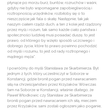
płynące po morzu burz, buntów, rozruchów i waśni,
gdyby nie było wspomagane zapobiegliwością i
roztropnością urzędników, rozbiłoby się o to
nieszczęście jak fala o skałę. Następnie, tak jak
naszym ciałem rządzi duch, a ten z kolei jest rządzony
przez myś1 i rozum, tak samo każde ciało państwa i
społeczności ludzkiej musi posiadać duszę, to jest
prawo, od którego by wzięło sposób uczciwego i
dobrego życia, które to prawo powinno pochodzić
od myśli i rozumu, to jest od rady roztropnego i
mądrego męża”.
I powróćmy do myśli Stanisława ze Skarbimierza. Był
jednym z tych, który uczestniczył w Soborze w
Konstancji, gdzie bronił pogan przed nawracaniem
siłą na chrześcijaństwo przez Krzyżaków. Wówczas
tam na Soborze w Konstancji, właśnie dlatego, że
Paweł Włodkowic czy Stanisław ze Skarbimierza
bronili pogan przed nawracaniem ich siłą, mieczem
przez Krzyżaków, sami zostali ogłoszeni jako poganie,