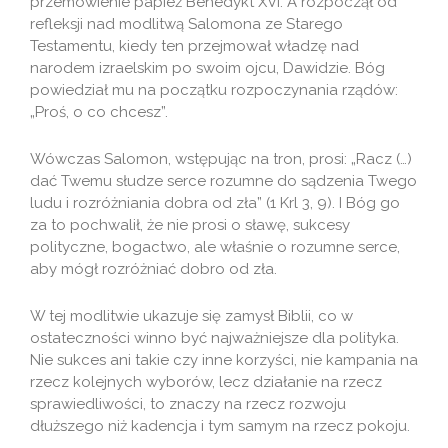
przemówienie papież Benedykt XVI. A rozpoczął od
refleksji nad modlitwą Salomona ze Starego
Testamentu, kiedy ten przejmował władzę nad
narodem izraelskim po swoim ojcu, Dawidzie. Bóg
powiedział mu na początku rozpoczynania rządów:
„Proś, o co chcesz”.
Wówczas Salomon, wstępując na tron, prosi: „Racz (…)
dać Twemu słudze serce rozumne do sądzenia Twego
ludu i rozróżniania dobra od zła” (1 Krl 3, 9). I Bóg go
za to pochwalił, że nie prosi o sławę, sukcesy
polityczne, bogactwo, ale właśnie o rozumne serce,
aby mógł rozróżniać dobro od zła.
W tej modlitwie ukazuje się zamysł Biblii, co w
ostateczności winno być najważniejsze dla polityka.
Nie sukces ani takie czy inne korzyści, nie kampania na
rzecz kolejnych wyborów, lecz działanie na rzecz
sprawiedliwości, to znaczy na rzecz rozwoju
dłuższego niż kadencja i tym samym na rzecz pokoju.