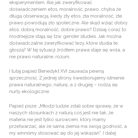
eksperymentem. Ale jak zweryfikować
doświadczeniem etos, moralność, prawo, chyba że
długą obserwacją, kiedy zły etos, zła moralność, złe
prawo powodują zło społeczne. Ale skąd wziąć dobry
etos, dobrą moralność, dobre prawo? Dzisiaj coraz to
modniejsze stają się tzw. gender studies. Jak można
doświadczalne zweryfikować tezy, które studia te
głoszą? W tej sytuacji źródłem prawa staje się wola, a
nie prawo naturalne, rozum.
I tutaj papież Benedykt XVI zauważa pewną
sprzeczność. Z jednej strony, kwestionujemy istnienie
prawa naturalnego, naturę, a z drugiej – rodzą się
nurty ekologiczne.
Papież pisze: „Młodzi ludzie zdali sobie sprawę, że w
naszych stosunkach z naturą coś jest nie tak, że
materia nie jest tylko surowcem, który mamy
przetwarzać, ale że sama ziemia ma swoją godność, a
my winniśmy stosować się do jej wskazań”. I dalej: