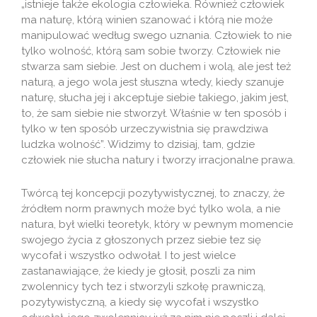
„istnieje także ekologia człowieka. Również człowiek
ma naturę, którą winien szanować i którą nie może
manipulować według swego uznania. Człowiek to nie
tylko wolność, którą sam sobie tworzy. Człowiek nie
stwarza sam siebie. Jest on duchem i wolą, ale jest też
naturą, a jego wola jest słuszna wtedy, kiedy szanuje
naturę, słucha jej i akceptuje siebie takiego, jakim jest,
to, że sam siebie nie stworzył. Właśnie w ten sposób i
tylko w ten sposób urzeczywistnia się prawdziwa
ludzka wolność”. Widzimy to dzisiaj, tam, gdzie
człowiek nie słucha natury i tworzy irracjonalne prawa.
Twórcą tej koncepcji pozytywistycznej, to znaczy, że
źródłem norm prawnych może być tylko wola, a nie
natura, był wielki teoretyk, który w pewnym momencie
swojego życia z głoszonych przez siebie tez się
wycofał i wszystko odwołał. I to jest wielce
zastanawiające, że kiedy je głosił, poszli za nim
zwolennicy tych tez i stworzyli szkołę prawniczą,
pozytywistyczną, a kiedy się wycofał i wszystko