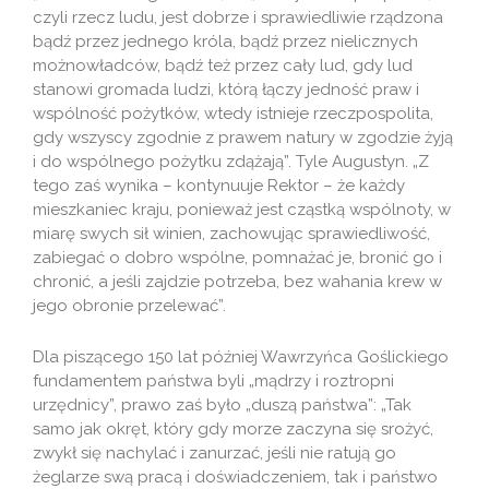
czyli rzecz ludu, jest dobrze i sprawiedliwie rządzona
bądź przez jednego króla, bądź przez nielicznych
możnowładców, bądź też przez cały lud, gdy lud
stanowi gromada ludzi, którą łączy jedność praw i
wspólność pożytków, wtedy istnieje rzeczpospolita,
gdy wszyscy zgodnie z prawem natury w zgodzie żyją
i do wspólnego pożytku zdążają”. Tyle Augustyn. „Z
tego zaś wynika – kontynuuje Rektor – że każdy
mieszkaniec kraju, ponieważ jest cząstką wspólnoty, w
miarę swych sił winien, zachowując sprawiedliwość,
zabiegać o dobro wspólne, pomnażać je, bronić go i
chronić, a jeśli zajdzie potrzeba, bez wahania krew w
jego obronie przelewać”.
Dla piszącego 150 lat później Wawrzyńca Goślickiego
fundamentem państwa byli „mądrzy i roztropni
urzędnicy”, prawo zaś było „duszą państwa”: „Tak
samo jak okręt, który gdy morze zaczyna się srożyć,
zwykł się nachylać i zanurzać, jeśli nie ratują go
żeglarze swą pracą i doświadczeniem, tak i państwo