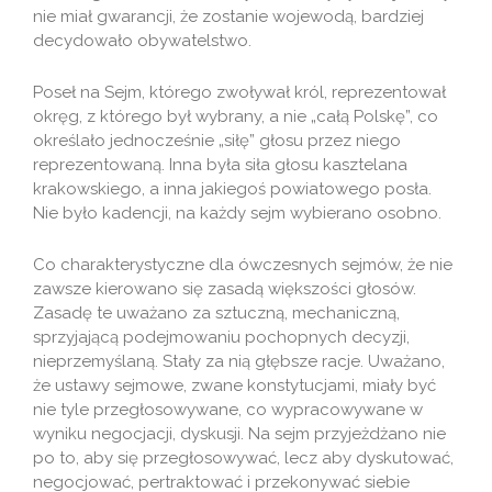
nie miał gwarancji, że zostanie wojewodą, bardziej
decydowało obywatelstwo.
Poseł na Sejm, którego zwoływał król, reprezentował
okręg, z którego był wybrany, a nie „całą Polskę”, co
określało jednocześnie „siłę” głosu przez niego
reprezentowaną. Inna była siła głosu kasztelana
krakowskiego, a inna jakiegoś powiatowego posła.
Nie było kadencji, na każdy sejm wybierano osobno.
Co charakterystyczne dla ówczesnych sejmów, że nie
zawsze kierowano się zasadą większości głosów.
Zasadę te uważano za sztuczną, mechaniczną,
sprzyjającą podejmowaniu pochopnych decyzji,
nieprzemyślaną. Stały za nią głębsze racje. Uważano,
że ustawy sejmowe, zwane konstytucjami, miały być
nie tyle przegłosowywane, co wypracowywane w
wyniku negocjacji, dyskusji. Na sejm przyjeżdżano nie
po to, aby się przegłosowywać, lecz aby dyskutować,
negocjować, pertraktować i przekonywać siebie