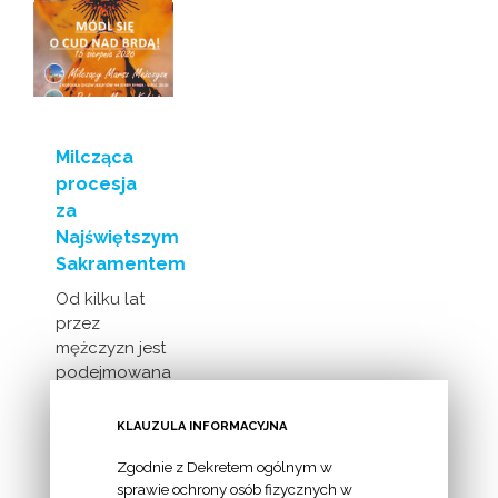
Milcząca
procesja
za
Najświętszym
Sakramentem
Od kilku lat
przez
mężczyzn jest
podejmowana
inicjatywa
milczącej [...]
KLAUZULA INFORMACYJNA
Zgodnie z Dekretem ogólnym w
sprawie ochrony osób fizycznych w