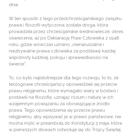
dnia.
W ten sposób z tego przedchrześcijańskiego związku
prawa i filozofii wytyczona została droga, która
prowadziła przez chrześcijańskie średniowiecze, okres
oświecenia, aż po Deklarację Praw Człowieka z 1948
roku, gdzie wówczas uznano „nienaruszalne i
niezbywalne prawa człowieka za podstawę każdej
wspólnoty ludzkiej, pokoju i sprawiedliwości na
świecie”.
To, co było najistotniejsze dla tego rozwoju, to to, że
teologowie chrześcijańscy opowiedzieli się przeciw
prawu religijnemu, które wymagało wiary w bóstwo i
postawili na filozofię, uznając rozum i naturę w ich
wzajemnym powiązaniu za obowiązujące źródło
prawa. Tego opowiedzenia się przeciw prawu
religijnemu, aby wpisywać je w prawo państwowe, nie
można mylić w preambułą do Konstytucji 3 maja, która
w pierwszych słowach odwołuje się do Trójcy Świętej.