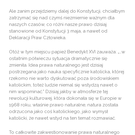
Ale zanim przejdziemy dalej do Konstytucji, chciałbym
zatrzymać się nad czymś niezmiernie ważnym dla
naszych czasów, co różni nasze prawo dzisiaj
stanowione od Konstytucji 3 maja, a nawet od
Deklaracji Praw Człowieka.
Otóż w tym miejscu papież Benedykt XVI zauważa: „…w
ostatnim półwieczu sytuacja dramatycznie się
zmieniła. Idea prawa naturalnego jest dzisiaj
postrzegana jako nauka specyficznie katolicka, której
rzekomo nie warto dyskutować poza środowiskiem
katolickim, toteż ludzie niemal się wstydzą nawet o
nim wspominać.” Dzisiaj jakby w atmosferze tej
rewolucji kulturowej, która dokonała się w Europie w
1968 roku, właśnie prawo naturalne, natura została
odrzucona jako coś katolickiego, jako wymysł
katolicki, że nawet wstyd na ten temat rozmawiać.
To całkowite zakwestionowanie prawa naturalnego