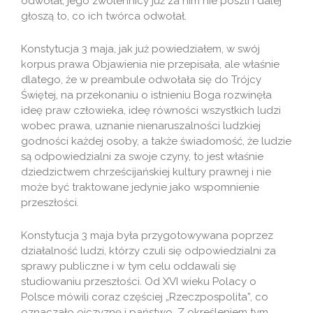
odwołał, jego zwolennicy już za nim nie poszli i dalej
głoszą to, co ich twórca odwołał.
Konstytucja 3 maja, jak już powiedziałem, w swój
korpus prawa Objawienia nie przepisała, ale właśnie
dlatego, że w preambule odwołała się do Trójcy
Świętej, na przekonaniu o istnieniu Boga rozwinęła
ideę praw człowieka, ideę równości wszystkich ludzi
wobec prawa, uznanie nienaruszalności ludzkiej
godności każdej osoby, a także świadomość, że ludzie
są odpowiedzialni za swoje czyny, to jest właśnie
dziedzictwem chrześcijańskiej kultury prawnej i nie
może być traktowane jedynie jako wspomnienie
przeszłości.
Konstytucja 3 maja była przygotowywana poprzez
działalność ludzi, którzy czuli się odpowiedzialni za
sprawy publiczne i w tym celu oddawali się
studiowaniu przeszłości. Od XVI wieku Polacy o
Polsce mówili coraz częściej „Rzeczpospolita”, co
oznaczało ojczyznę i państwo. Z określeniem tym