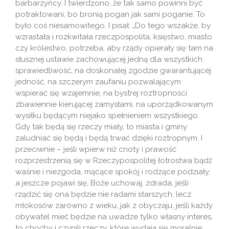
barbarzyńcy. I twierdzono, że tak samo powinni być
potraktowani, bo bronią pogan jak sami poganie. To
było coś niesamowitego. I pisał: „Do tego wszakże, by
wzrastała i rozkwitała rzeczpospolita, księstwo, miasto
czy królestwo, potrzeba, aby rządy opierały się tam na
słusznej ustawie zachowującej jedną dla wszystkich
sprawiedliwość, na doskonałej zgodzie gwarantującej
jedność, na szczerym zaufaniu pozwalającym
wspierać się wzajemnie, na bystrej roztropności
zbawiennie kierującej zamysłami, na uporządkowanym
wysiłku będącym niejako spełnieniem wszystkiego.
Gdy tak będą się rzeczy miały, to miasta i gminy
zaludniać się będą i będą trwać dzięki roztropnym. I
przeciwnie – jeśli wpierw niż cnoty i prawość
rozprzestrzenią się w Rzeczypospolitej łotrostwa bądź
waśnie i niezgoda, mącące spokój i rodzące podziały,
a jeszcze pojawi się, Boże uchowaj, zdrada, jeśli
rządzić się ona będzie nie radami starszych, lecz
młokosów zarówno z wieku, jak z obyczaju, jeśli każdy
obywatel mieć będzie na uwadze tylko własny interes,
to choćby i czynili rzeczy, które wydają się moralnie