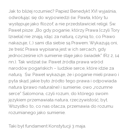
Jak to bliżej rozumieć? Papież Benedykt XVI wyjaśnia,
odwołując się do wypowiedzi św. Pawła, który tu
występuje jako filozof, a nie przedstawiciel religii. Św.
Paweł pisze: „Bo gdy poganie, którzy Prawa [czyli Tory
Izraela] nie znają, idąc za naturą, czynią to, co Prawo
nakazuje, (…) sami dla siebie są Prawem. Wykazują oni,
że treść Prawa wypisana jest w ich sercach, gdy
jednocześnie ich sumienie staje jako świadek” (Rz 2, 14
nn.). Tak widział św. Paweł źródła prawa wśród
narodów pogańskich – ludzkie serce, które idzie za
naturą. Św. Paweł wykazuje, że i poganie mieli prawo i
pyta skąd, jakie było źródło tego prawa i odpowiada
natura (prawo naturalne) i sumienie, owo „rozumne
serce” Salomona, czyli rozum, do którego swoim
językiem przemawiała natura, rzeczywistość, byt.
Wszystko to, co nas otacza, przemawia do rozumu
rozumianego jako sumienie.
Taki był fundament Konstytucji 3 maja.