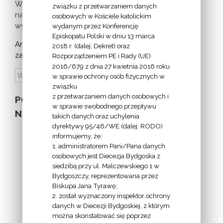
Więcej
związku z przetwarzaniem danych
nadchodzących
osobowych w Kościele katolickim
wydarzeń >
wydanym przez Konferencję
Episkopatu Polski w dniu 13 marca
Archiwum
2018 r. (dalej: Dekret) oraz
zapowiedzi:
Rozporządzeniem PE i Rady (UE)
2016/679 z dnia 27 kwietnia 2016 roku
w sprawie ochrony osób fizycznych w
związku
z przetwarzaniem danych osobowych i
POZOSTAŁE
w sprawie swobodnego przepływu
NA STRONIE
takich danych oraz uchylenia
dyrektywy 95/46/WE (dalej: RODO)
informujemy, że:
1. administratorem Pani/Pana danych
osobowych jest Diecezja Bydgoska z
siedzibą przy ul. Malczewskiego 1 w
INFORMACJE
Bydgoszczy, reprezentowana przez
Biskupa Jana Tyrawę;
Z
2. został wyznaczony inspektor ochrony
EKAI.PL:
danych w Diecezji Bydgoskiej, z którym
można skonstatować się poprzez