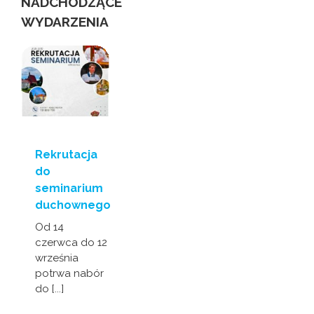
NADCHODZĄCE
WYDARZENIA
Rekrutacja
do
seminarium
duchownego
Od 14
czerwca do 12
września
potrwa nabór
do [...]