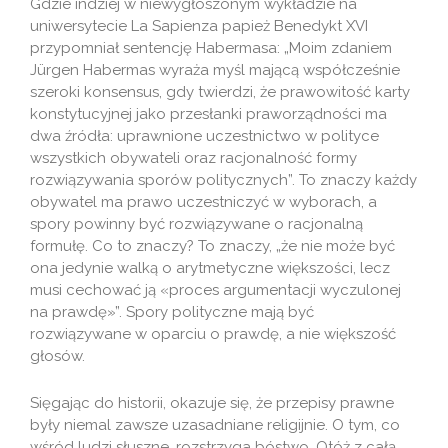
Gdzie indziej w niewygłoszonym wykładzie na
uniwersytecie La Sapienza papież Benedykt XVI
przypomniał sentencję Habermasa: „Moim zdaniem
Jürgen Habermas wyraża myśl mającą współcześnie
szeroki konsensus, gdy twierdzi, że prawowitość karty
konstytucyjnej jako przesłanki praworządności ma
dwa źródła: uprawnione uczestnictwo w polityce
wszystkich obywateli oraz racjonalność formy
rozwiązywania sporów politycznych”. To znaczy każdy
obywatel ma prawo uczestniczyć w wyborach, a
spory powinny być rozwiązywane o racjonalną
formułę. Co to znaczy? To znaczy, „że nie może być
ona jedynie walką o arytmetyczne większości, lecz
musi cechować ją «proces argumentacji wyczulonej
na prawdę»”. Spory polityczne mają być
rozwiązywane w oparciu o prawdę, a nie większość
głosów.
Sięgając do historii, okazuje się, że przepisy prawne
były niemal zawsze uzasadniane religijnie. O tym, co
wśród ludzi słuszne, rozstrzyga bóstwo. Otóż z całą