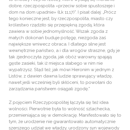
dobre, rzeczpospolita «przeciw sobie spustoszeje i
dom na dom upadnie» (Łk 11,17)”. I pisał dalej: „Prócz
tego konieczne jest, by rzeczpospolita, miasto czy
królestwo rządziło się przepiękną zgodą, która
zawiera w sobie jednomyślność. Wszak zgoda z
małych dokonań buduje potęgę, niezgoda zaś
największe wniwecz obraca. I dlatego silne jest
wewnętrznie państwo, a i dla wrogów straszne, gdy je
tak zjednoczyła zgoda, jak obóz warowny spajają
gęste zasieki, tak iż miejsca słabego w nim nie
wypatrzysz. Stąd też, jak mówi Hieronim w jednym z
Listów, z dawien dawna ludzie sprawujący władzę,
nawet jeśli wcześniej byli skłóceni, to powołani do
zarządzania państwem osiągali zgodę.”
Z pojęciem Rzeczypospolitej łączyła się też idea
wolności. Pierwotnie była to wolność szlachecka,
przemieniająca się w demokrację. Manifestowało się to
tym, że urodzenie nie gwarantowało automatycznie
szerszego udział we władzy, urodzony syn wojewody