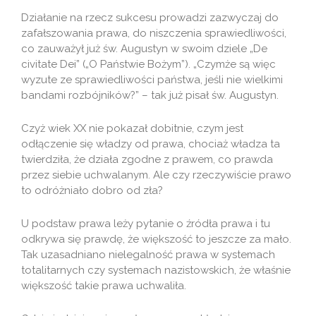
Działanie na rzecz sukcesu prowadzi zazwyczaj do
zafałszowania prawa, do niszczenia sprawiedliwości,
co zauważył już św. Augustyn w swoim dziele „De
civitate Dei” („O Państwie Bożym”). „Czymże są więc
wyzute ze sprawiedliwości państwa, jeśli nie wielkimi
bandami rozbójników?” – tak już pisał św. Augustyn.
Czyż wiek XX nie pokazał dobitnie, czym jest
odłączenie się władzy od prawa, chociaż władza ta
twierdziła, że działa zgodne z prawem, co prawda
przez siebie uchwalanym. Ale czy rzeczywiście prawo
to odróżniało dobro od zła?
U podstaw prawa leży pytanie o źródła prawa i tu
odkrywa się prawdę, że większość to jeszcze za mało.
Tak uzasadniano nielegalność prawa w systemach
totalitarnych czy systemach nazistowskich, że właśnie
większość takie prawa uchwaliła.