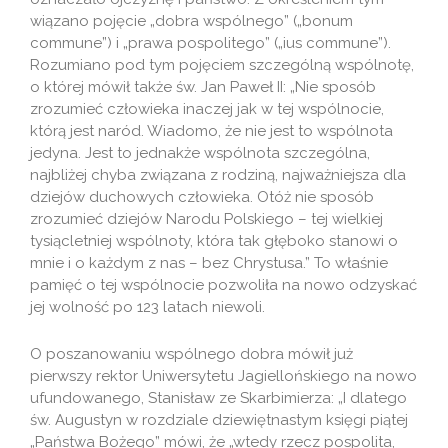
wiązano pojęcie „dobra wspólnego” („bonum
commune”) i „prawa pospolitego” („ius commune”).
Rozumiano pod tym pojęciem szczególną wspólnotę,
o której mówił także św. Jan Paweł II: „Nie sposób
zrozumieć człowieka inaczej jak w tej wspólnocie,
którą jest naród. Wiadomo, że nie jest to wspólnota
jedyna. Jest to jednakże wspólnota szczególna,
najbliżej chyba związana z rodziną, najważniejsza dla
dziejów duchowych człowieka. Otóż nie sposób
zrozumieć dziejów Narodu Polskiego – tej wielkiej
tysiącletniej wspólnoty, która tak głęboko stanowi o
mnie i o każdym z nas – bez Chrystusa.” To właśnie
pamięć o tej wspólnocie pozwoliła na nowo odzyskać
jej wolność po 123 latach niewoli.
O poszanowaniu wspólnego dobra mówił już
pierwszy rektor Uniwersytetu Jagiellońskiego na nowo
ufundowanego, Stanisław ze Skarbimierza: „I dlatego
św. Augustyn w rozdziale dziewiętnastym księgi piątej
„Państwa Bożego” mówi, że „wtedy rzecz pospolita,