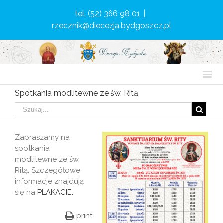
tel. (52) 366 98 01
|
rzecznik@diecezja.bydgoszcz.pl
Spotkania modlitewne ze św. Ritą
Zapraszamy na
spotkania
modlitewne ze św.
Ritą. Szczegółowe
informacje znajdują
się na
PLAKACIE.
print