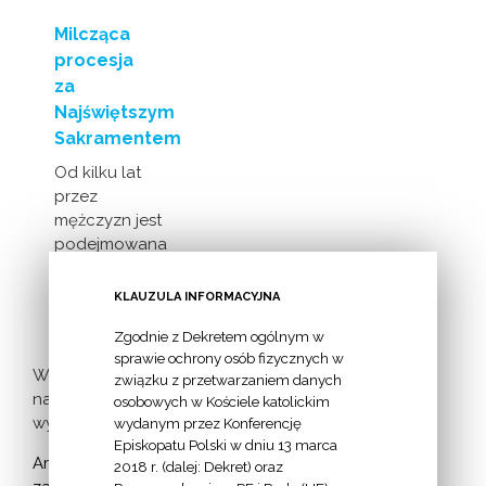
Milcząca
procesja
za
Najświętszym
Sakramentem
Od kilku lat
przez
mężczyzn jest
podejmowana
inicjatywa
milczącej [...]
KLAUZULA INFORMACYJNA
Zgodnie z Dekretem ogólnym w
sprawie ochrony osób fizycznych w
Więcej
związku z przetwarzaniem danych
nadchodzących
osobowych w Kościele katolickim
wydarzeń >
wydanym przez Konferencję
Episkopatu Polski w dniu 13 marca
Archiwum
2018 r. (dalej: Dekret) oraz