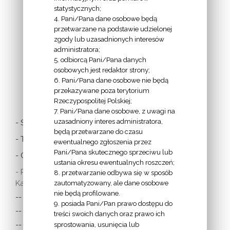
EPISKOPATU
statystycznych;
4. Pani/Pana dane osobowe będą
POLSKI:
przetwarzane na podstawie udzielonej
zgody lub uzasadnionych interesów
administratora;
5. odbiorcą Pani/Pana danych
osobowych jest redaktor strony;
6. Pani/Pana dane osobowe nie będą
przekazywane poza terytorium
LINKI
Rzeczypospolitej Polskiej;
7. Pani/Pana dane osobowe, z uwagi na
uzasadniony interes administratora,
- Stolica Apostolska
będą przetwarzane do czasu
- Twitter Papieża
ewentualnego zgłoszenia przez
Pani/Pana skutecznego sprzeciwu lub
- Czytania z dnia
ustania okresu ewentualnych roszczeń;
- Polska Misja
8. przetwarzanie odbywa się w sposób
Katolicka:
zautomatyzowany, ale dane osobowe
nie będą profilowane.
-- w Austrii
9. posiada Pani/Pan prawo dostępu do
-- w Anglii i Walii
treści swoich danych oraz prawo ich
sprostowania, usunięcia lub
-- w Irlandii