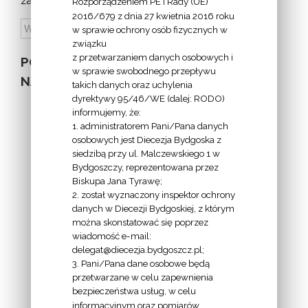
zapowiedzi:
Rozporządzeniem PE i Rady (UE)
2016/679 z dnia 27 kwietnia 2016 roku
w sprawie ochrony osób fizycznych w
związku
z przetwarzaniem danych osobowych i
POZOSTAŁE
w sprawie swobodnego przepływu
NA STRONIE
takich danych oraz uchylenia
dyrektywy 95/46/WE (dalej: RODO)
informujemy, że:
1. administratorem Pani/Pana danych
osobowych jest Diecezja Bydgoska z
siedzibą przy ul. Malczewskiego 1 w
INFORMACJE
Bydgoszczy, reprezentowana przez
Biskupa Jana Tyrawę;
Z
2. został wyznaczony inspektor ochrony
EKAI.PL:
danych w Diecezji Bydgoskiej, z którym
można skonstatować się poprzez
wiadomość e-mail:
delegat@diecezja.bydgoszcz.pl;
3. Pani/Pana dane osobowe będą
przetwarzane w celu zapewnienia
bezpieczeństwa usług, w celu
INFORMACJE
informacyjnym oraz pomiarów