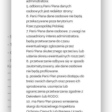
administratora;
5. odbiorcą Pani/Pana danych
osobowych jest redaktor strony;
6. Pani/Pana dane osobowe nie będą
LINKI
przekazywane poza terytorium
Rzeczypospolitej Polskiej;
7. Pani/Pana dane osobowe, z uwagi na
uzasadniony interes administratora,
- Stolica Apostolska
będą przetwarzane do czasu
- Twitter Papieża
ewentualnego zgłoszenia przez
Pani/Pana skutecznego sprzeciwu lub
- Czytania z dnia
ustania okresu ewentualnych roszczeń;
- Polska Misja
8. przetwarzanie odbywa się w sposób
Katolicka:
zautomatyzowany, ale dane osobowe
nie będą profilowane.
-- w Austrii
9. posiada Pani/Pan prawo dostępu do
-- w Anglii i Walii
treści swoich danych oraz prawo ich
sprostowania, usunięcia lub
-- w Irlandii
ograniczenia przetwarzania zgodnie z
-- we Francji
Dekretem lub RODO;
-- w Niemczech
10. ma Pani/Pan prawo wniesienia
skargi do Kościelnego Inspektora
-- w Szkocji
Ochrony Danych lub Prezesa Urzędu