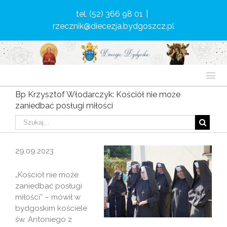
tel. (52) 366 98 01
|
rzecznik@diecezja.bydgoszcz.pl
Bp Krzysztof Włodarczyk: Kościół nie może
zaniedbać posługi miłości
29.09.2023
„Kościół nie może
zaniedbać posługi
miłości” – mówił w
bydgoskim kościele
św. Antoniego z