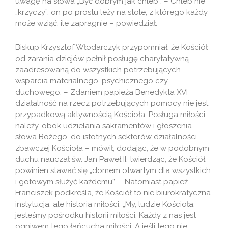
uwagę na słowa „Być dobrym jak chleb”. – Chleb nie
„krzyczy”, on po prostu leży na stole, z którego każdy
może wziąć, ile zapragnie – powiedział.
Biskup Krzysztof Włodarczyk przypomniał, że Kościół
od zarania dziejów pełnił posługę charytatywną
zaadresowaną do wszystkich potrzebujących
wsparcia materialnego, psychicznego czy
duchowego. – Zdaniem papieża Benedykta XVI
działalność na rzecz potrzebujących pomocy nie jest
przypadkową aktywnością Kościoła. Posługa miłości
należy, obok udzielania sakramentów i głoszenia
słowa Bożego, do istotnych sektorów działalności
zbawczej Kościoła – mówił, dodając, że w podobnym
duchu nauczał św. Jan Paweł II, twierdząc, że Kościół
powinien stawać się „domem otwartym dla wszystkich
i gotowym służyć każdemu”. – Natomiast papież
Franciszek podkreśla, że Kościół to nie biurokratyczna
instytucja, ale historia miłości. „My, ludzie Kościoła,
jesteśmy pośrodku historii miłości. Każdy z nas jest
ogniwem tego łańcucha miłości. A jeśli tego nie