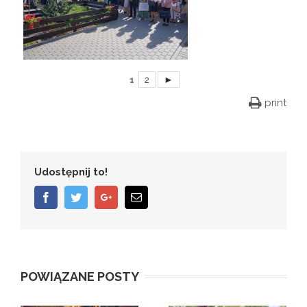
1
2
►
print
Udostępnij to!
Facebook
Twitter
Google+
Email
POWIĄZANE POSTY