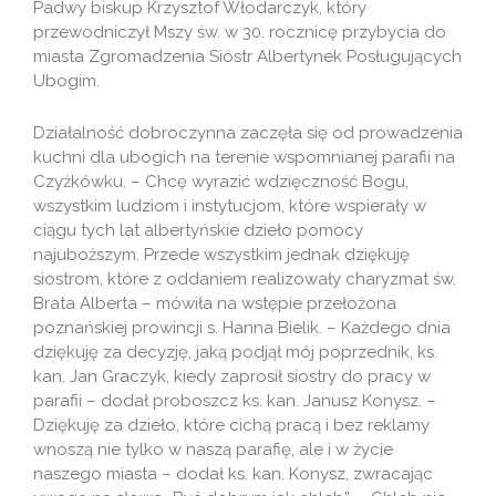
Padwy biskup Krzysztof Włodarczyk, który
przewodniczył Mszy św. w 30. rocznicę przybycia do
miasta Zgromadzenia Sióstr Albertynek Posługujących
Ubogim.
Działalność dobroczynna zaczęła się od prowadzenia
kuchni dla ubogich na terenie wspomnianej parafii na
Czyżkówku. – Chcę wyrazić wdzięczność Bogu,
wszystkim ludziom i instytucjom, które wspierały w
ciągu tych lat albertyńskie dzieło pomocy
najuboższym. Przede wszystkim jednak dziękuję
siostrom, które z oddaniem realizowały charyzmat św.
Brata Alberta – mówiła na wstępie przełożona
poznańskiej prowincji s. Hanna Bielik. – Każdego dnia
dziękuję za decyzję, jaką podjął mój poprzednik, ks.
kan. Jan Graczyk, kiedy zaprosił siostry do pracy w
parafii – dodał proboszcz ks. kan. Janusz Konysz. –
Dziękuję za dzieło, które cichą pracą i bez reklamy
wnoszą nie tylko w naszą parafię, ale i w życie
naszego miasta – dodał ks. kan. Konysz, zwracając