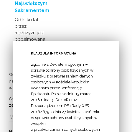
Najświętszym
Sakramentem
Od kilku lat
przez
mężczyzn jest
podejmowana
inicjatywa
milczącej [...]
KLAUZULA INFORMACYJNA
Zgodnie z Dekretem ogólnym w
sprawie ochrony osób fizycznych w
Więcej
związku z przetwarzaniem danych
nadchodzących
osobowych w Kościele katolickim
wydarzeń >
wydanym przez Konferencję
Episkopatu Polski w dniu 13 marca
Archiwum
2018 r. (dalej: Dekret) oraz
zapowiedzi:
Rozporządzeniem PE i Rady (UE)
2016/679 z dnia 27 kwietnia 2016 roku
w sprawie ochrony osób fizycznych w
związku
z przetwarzaniem danych osobowych i
POZOSTAŁE