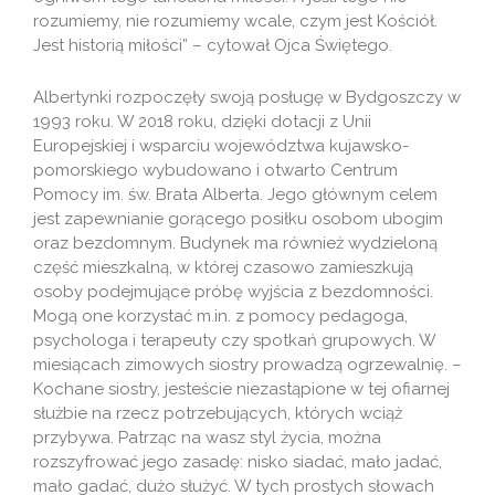
rozumiemy, nie rozumiemy wcale, czym jest Kościół.
Jest historią miłości” – cytował Ojca Świętego.
Albertynki rozpoczęły swoją posługę w Bydgoszczy w
1993 roku. W 2018 roku, dzięki dotacji z Unii
Europejskiej i wsparciu województwa kujawsko-
pomorskiego wybudowano i otwarto Centrum
Pomocy im. św. Brata Alberta. Jego głównym celem
jest zapewnianie gorącego posiłku osobom ubogim
oraz bezdomnym. Budynek ma również wydzieloną
część mieszkalną, w której czasowo zamieszkują
osoby podejmujące próbę wyjścia z bezdomności.
Mogą one korzystać m.in. z pomocy pedagoga,
psychologa i terapeuty czy spotkań grupowych. W
miesiącach zimowych siostry prowadzą ogrzewalnię. –
Kochane siostry, jesteście niezastąpione w tej ofiarnej
służbie na rzecz potrzebujących, których wciąż
przybywa. Patrząc na wasz styl życia, można
rozszyfrować jego zasadę: nisko siadać, mało jadać,
mało gadać, dużo służyć. W tych prostych słowach