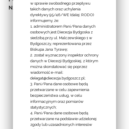
w sprawie swobodnego przepływu
NA STRONIE
takich danych oraz uchylenia
dyrektywy 95/46/WE (dalej: RODO)
informujemy, że:
1. administratorem Pani/Pana danych
osobowych jest Diecezja Bydgoska z
siedzibą przy ul. Malczewskiego 1 w
INFORMACJE
Bydgoszczy, reprezentowana przez
Biskupa Jana Tyrawę;
Z
2. został wyznaczony inspektor ochrony
EKAI.PL:
danych w Diecezji Bydgoskiej, z którym
można skonstatować się poprzez
wiadomość e-mail:
delegat@diecezja.bydgoszcz.pl;
3. Pani/Pana dane osobowe będą
przetwarzane w celu zapewnienia
bezpieczeństwa usług, w celu
INFORMACJE
informacyjnym oraz pomiarów
EPISKOPATU
statystycznych;
4. Pani/Pana dane osobowe będą
POLSKI:
przetwarzane na podstawie udzielonej
zgody lub uzasadnionych interesów