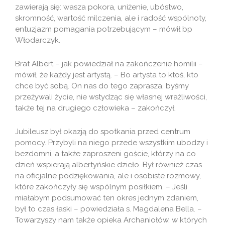
zawierają się: wasza pokora, uniżenie, ubóstwo,
skromność, wartość milczenia, ale i radość wspólnoty,
entuzjazm pomagania potrzebującym – mówił bp
Włodarczyk.
Brat Albert – jak powiedział na zakończenie homilii –
mówił, że każdy jest artystą. – Bo artysta to ktoś, kto
chce być sobą. On nas do tego zaprasza, byśmy
przeżywali życie, nie wstydząc się własnej wrażliwości,
także tej na drugiego człowieka – zakończył.
Jubileusz był okazją do spotkania przed centrum
pomocy. Przybyli na niego przede wszystkim ubodzy i
bezdomni, a także zaproszeni goście, którzy na co
dzień wspierają albertyńskie dzieło. Był również czas
na oficjalne podziękowania, ale i osobiste rozmowy,
które zakończyły się wspólnym posiłkiem. – Jeśli
miałabym podsumować ten okres jednym zdaniem,
był to czas łaski – powiedziała s. Magdalena Bella. –
Towarzyszy nam także opieka Archaniołów, w których