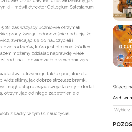
iowie, przez cały ten czas widzieliśmy, jak
yniki – mówił dyrektor Collegium Salesianum,
 5,08, zaś wszyscy uczniowie otrzymali
kiej pracy, żywiąc jednocześnie nadzieję, że
ewicz, zwracając się do nauczycieli i
adzie rodziców, która jest dla mnie źródłem
że razem możemy zdziałać naprawdę wiele.
jest rodzina – powiedziała przewodnicząca.
iadectwa, otrzymując także specjalne dla
io widzieliśmy, jak dobrze strzelasz bramki,
yś mógł dalej rozwijać swoje talenty – dodał
Więcej 
ną, otrzymując od niego zapewnienie o
Archiwum
ób z kadry, w tym 61 nauczycieli.
POZOS