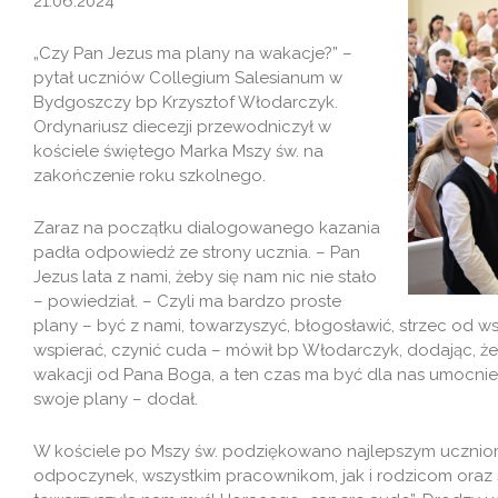
21.06.2024
„Czy Pan Jezus ma plany na wakacje?” –
pytał uczniów Collegium Salesianum w
Bydgoszczy bp Krzysztof Włodarczyk.
Ordynariusz diecezji przewodniczył w
kościele świętego Marka Mszy św. na
zakończenie roku szkolnego.
Zaraz na początku dialogowanego kazania
padła odpowiedź ze strony ucznia. – Pan
Jezus lata z nami, żeby się nam nic nie stało
– powiedział. – Czyli ma bardzo proste
plany – być z nami, towarzyszyć, błogosławić, strzec od 
wspierać, czynić cuda – mówił bp Włodarczyk, dodając, że
wakacji od Pana Boga, a ten czas ma być dla nas umocnien
swoje plany – dodał.
W kościele po Mszy św. podziękowano najlepszym uczni
odpoczynek, wszystkim pracownikom, jak i rodzicom oraz