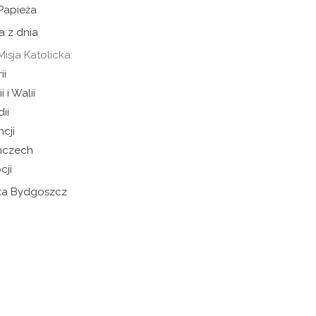
 Papieża
a z dnia
Misja Katolicka:
ii
i i Walii
dii
ncji
mczech
cji
cka Bydgoszcz