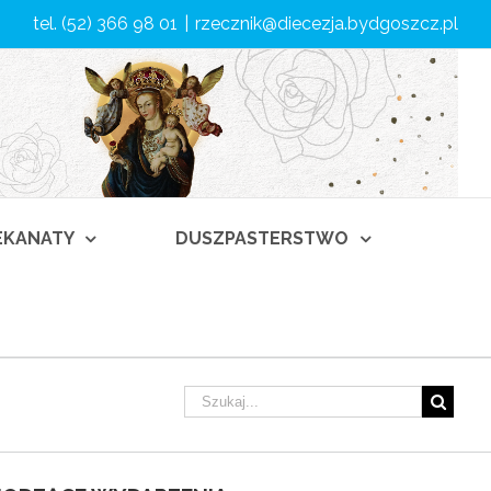
tel. (52) 366 98 01
|
rzecznik@diecezja.bydgoszcz.pl
DEKANATY
DUSZPASTERSTWO