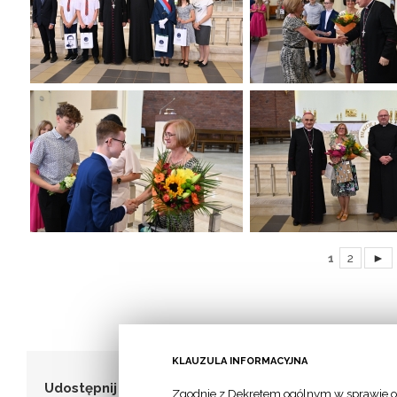
1
2
►
KLAUZULA INFORMACYJNA
Udostępnij to!
Zgodnie z Dekretem ogólnym w sprawie o