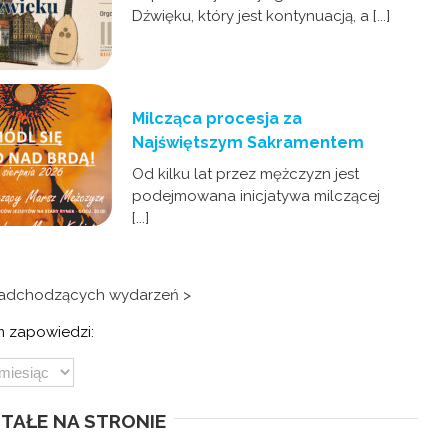
Dźwięku, który jest kontynuacją, a [...]
Milcząca procesja za
Najświętszym Sakramentem
Od kilku lat przez mężczyzn jest
podejmowana inicjatywa milczącej
[...]
nadchodzących wydarzeń >
 zapowiedzi:
TAŁE NA STRONIE