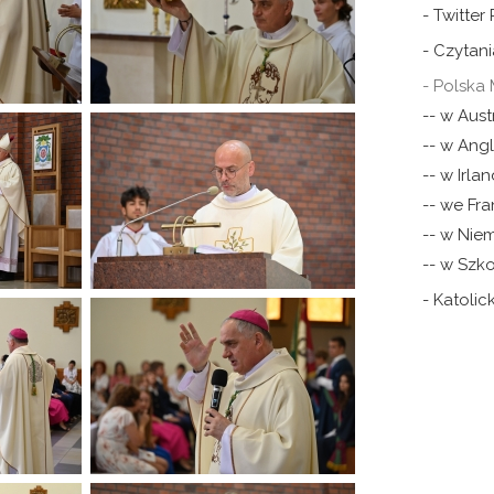
- Twitter
- Czytani
- Polska 
-- w Austr
-- w Angli
-- w Irlan
-- we Fra
-- w Nie
-- w Szko
- Katoli