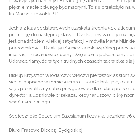
towarzyszyła nam myśl Horacego „sapere aude”. Drodzy uczn
pięknie macie odwagę być mądrymi. To się przełożyło na w
ks. Mariusz Kowalski SDB.
Jedna z klas podstawowych uzyskała średnią 5,17, z liceum
promocję do następnej klasy. – Dziękujemy za cały rok cięż
jest ona źródłem wielkiej satysfakcji – mówiła Marta Milinki
pracowników. – Dziękuję również za rok wspólnej pracy w r
inspiracji i niesamowitej dumy. Dzięki temu pokazujemy, 
Udowadniamy, że w tych trudnych czasach tak wielką siłą 
Biskup Krzysztof Włodarczyk wręczył pierwszoklasistom św
siebie, napisane w formie wiersza. – Księże biskupie, ostatn
więc pozwoliliśmy sobie przygotować dla ciebie prezent, b
dyrektor, a uczniowie przekazali ordynariuszowi piłkę noż
wspólnym treningu.
Społeczność Collegium Salesianum liczy 550 uczniów, 76 os
Biuro Prasowe Diecezji Bydgoskiej