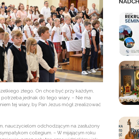
NADCH
wszelkiego złego. On chce być przy każdym,
 potrzeba jednak do tego wiary. – Nie ma
iem tej wiary, by Pan Jezus mógł zrealizować
om, nauczycielom odchodzącym na zasłużony
 sympatykom collegium. – W mijającym roku