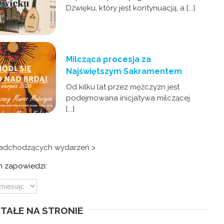
Dźwięku, który jest kontynuacją, a [...]
Milcząca procesja za
Najświętszym Sakramentem
Od kilku lat przez mężczyzn jest
podejmowana inicjatywa milczącej
[...]
nadchodzących wydarzeń >
 zapowiedzi:
TAŁE NA STRONIE