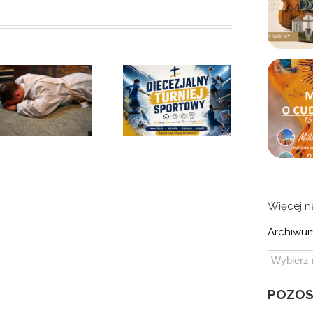
Diecezjalny
turniej
Diecezjalne
sportowy
spotkanie
dzieci
Więcej 
Archiwum
POZOS