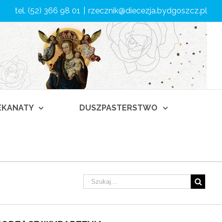
tel. (52) 366 98 01
|
rzecznik@diecezja.bydgoszcz.pl
DEKANATY
DUSZPASTERSTWO