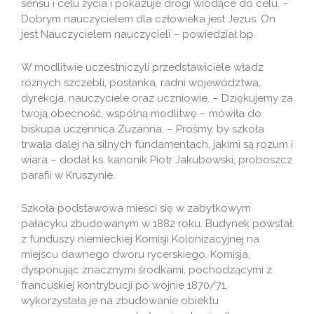
sensu i celu życia i pokazuje drogi wiodące do celu. –
Dobrym nauczycielem dla człowieka jest Jezus. On
jest Nauczycielem nauczycieli – powiedział bp.
W modlitwie uczestniczyli przedstawiciele władz
różnych szczebli, posłanka, radni województwa,
dyrekcja, nauczyciele oraz uczniowie. – Dziękujemy za
twoją obecność, wspólną modlitwę – mówiła do
biskupa uczennica Zuzanna. – Prośmy, by szkoła
trwała dalej na silnych fundamentach, jakimi są rozum i
wiara – dodał ks. kanonik Piotr Jakubowski, proboszcz
parafii w Kruszynie.
Szkoła podstawowa mieści się w zabytkowym
pałacyku zbudowanym w 1882 roku. Budynek powstał
z funduszy niemieckiej Komisji Kolonizacyjnej na
miejscu dawnego dworu rycerskiego. Komisja,
dysponując znacznymi środkami, pochodzącymi z
francuskiej kontrybucji po wojnie 1870/71,
wykorzystała je na zbudowanie obiektu