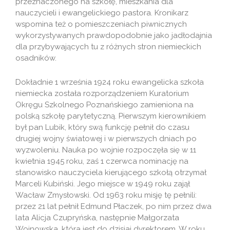
przeznaczonego na szkołę, mieszkania dla
nauczycieli i ewangelickiego pastora. Kronikarz
wspomina też o pomieszczeniach piwnicznych
wykorzystywanych prawdopodobnie jako jadłodajnia
dla przybywających tu z różnych stron niemieckich
osadników.
Dokładnie 1 września 1924 roku ewangelicka szkoła
niemiecka została rozporządzeniem Kuratorium
Okręgu Szkolnego Poznańskiego zamieniona na
polską szkołę parytetyczną. Pierwszym kierownikiem
był pan Lubik, który swą funkcję pełnił do czasu
drugiej wojny światowej i w pierwszych dniach po
wyzwoleniu. Nauka po wojnie rozpoczęła się w 11
kwietnia 1945 roku, zaś 1 czerwca nominację na
stanowisko nauczyciela kierującego szkołą otrzymał
Marceli Kubiński. Jego miejsce w 1949 roku zajął
Wacław Zmysłowski. Od 1963 roku misję tę pełnili:
przez 21 lat pełnił Edmund Płaczek, po nim przez dwa
lata Alicja Czupryńska, następnie Małgorzata
Wojnowska, która jest do dzisiaj dyrektorem. W roku