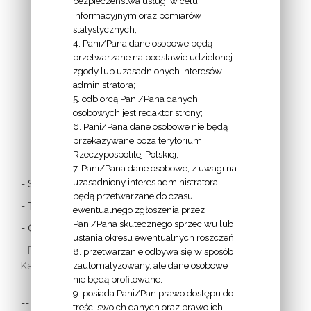
bezpieczeństwa usług, w celu
INFORMACJE
informacyjnym oraz pomiarów
EPISKOPATU
statystycznych;
4. Pani/Pana dane osobowe będą
POLSKI:
przetwarzane na podstawie udzielonej
zgody lub uzasadnionych interesów
administratora;
5. odbiorcą Pani/Pana danych
osobowych jest redaktor strony;
6. Pani/Pana dane osobowe nie będą
LINKI
przekazywane poza terytorium
Rzeczypospolitej Polskiej;
7. Pani/Pana dane osobowe, z uwagi na
uzasadniony interes administratora,
- Stolica Apostolska
będą przetwarzane do czasu
- Twitter Papieża
ewentualnego zgłoszenia przez
Pani/Pana skutecznego sprzeciwu lub
- Czytania z dnia
ustania okresu ewentualnych roszczeń;
- Polska Misja
8. przetwarzanie odbywa się w sposób
Katolicka:
zautomatyzowany, ale dane osobowe
nie będą profilowane.
-- w Austrii
9. posiada Pani/Pan prawo dostępu do
-- w Anglii i Walii
treści swoich danych oraz prawo ich