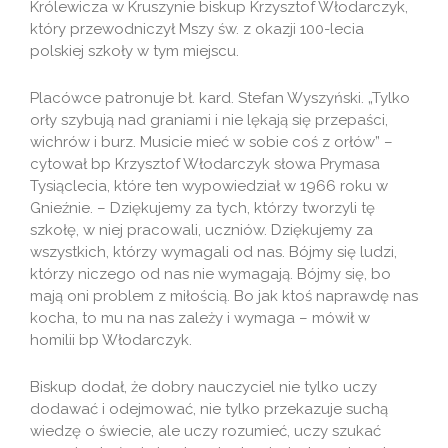
Królewicza w Kruszynie biskup Krzysztof Włodarczyk,
który przewodniczył Mszy św. z okazji 100-lecia
polskiej szkoły w tym miejscu.
Placówce patronuje bł. kard. Stefan Wyszyński. „Tylko
orły szybują nad graniami i nie lękają się przepaści,
wichrów i burz. Musicie mieć w sobie coś z orłów” –
cytował bp Krzysztof Włodarczyk słowa Prymasa
Tysiąclecia, które ten wypowiedział w 1966 roku w
Gnieźnie. – Dziękujemy za tych, którzy tworzyli tę
szkołę, w niej pracowali, uczniów. Dziękujemy za
wszystkich, którzy wymagali od nas. Bójmy się ludzi,
którzy niczego od nas nie wymagają. Bójmy się, bo
mają oni problem z miłością. Bo jak ktoś naprawdę nas
kocha, to mu na nas zależy i wymaga – mówił w
homilii bp Włodarczyk.
Biskup dodał, że dobry nauczyciel nie tylko uczy
dodawać i odejmować, nie tylko przekazuje suchą
wiedzę o świecie, ale uczy rozumieć, uczy szukać