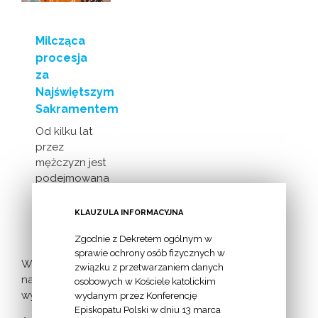
Milcząca
procesja
za
Najświętszym
Sakramentem
Od kilku lat
przez
mężczyzn jest
podejmowana
inicjatywa
milczącej [...]
KLAUZULA INFORMACYJNA
Zgodnie z Dekretem ogólnym w
sprawie ochrony osób fizycznych w
Więcej
związku z przetwarzaniem danych
nadchodzących
osobowych w Kościele katolickim
wydarzeń >
wydanym przez Konferencję
Episkopatu Polski w dniu 13 marca