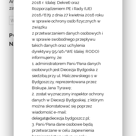
Archiwum
2018 r. (dalej: Dekret) oraz
zapowiedzi:
Rozporządzeniem PE i Rady (UE)
2016/679 z dnia 27 kwietnia 2016 roku
w sprawie ochrony osób fizycznych w
związku
z przetwarzaniem danych osobowych i
POZOSTAŁE
w sprawie swobodnego przepływu
NA STRONIE
takich danych oraz uchylenia
dyrektywy 95/46/WE (dalej: RODO)
informujemy, że:
1. administratorem Pani/Pana danych
osobowych jest Diecezja Bydgoska z
siedzibą przy ul. Malczewskiego 1 w
INFORMACJE
Bydgoszczy, reprezentowana przez
Biskupa Jana Tyrawę;
Z
2. został wyznaczony inspektor ochrony
EKAI.PL:
danych w Diecezji Bydgoskiej, z którym
można skonstatować się poprzez
wiadomość e-mail:
delegat@diecezja.bydgoszcz.pl;
3. Pani/Pana dane osobowe będą
przetwarzane w celu zapewnienia