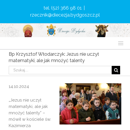
tel. (52) 366 98 01
|
rzecznik@diecezja.bydgoszcz.pl
Bp Krzysztof Włodarczyk: Jezus nie uczył
matematyki, ale jak mnożyć talenty
14.10.2024
„Jezus nie uczył
matematyki, ale jak
mnożyć talenty” –
mówił w kościele św.
Kazimierza