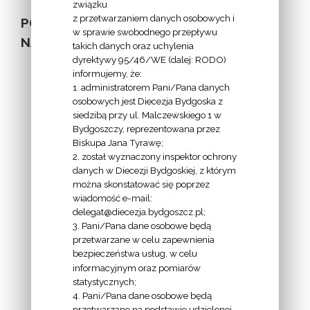
związku
z przetwarzaniem danych osobowych i
POZOSTAŁE
w sprawie swobodnego przepływu
NA STRONIE
takich danych oraz uchylenia
dyrektywy 95/46/WE (dalej: RODO)
informujemy, że:
1. administratorem Pani/Pana danych
osobowych jest Diecezja Bydgoska z
siedzibą przy ul. Malczewskiego 1 w
INFORMACJE
Bydgoszczy, reprezentowana przez
Biskupa Jana Tyrawę;
Z
2. został wyznaczony inspektor ochrony
EKAI.PL:
danych w Diecezji Bydgoskiej, z którym
można skonstatować się poprzez
wiadomość e-mail:
delegat@diecezja.bydgoszcz.pl;
3. Pani/Pana dane osobowe będą
przetwarzane w celu zapewnienia
bezpieczeństwa usług, w celu
INFORMACJE
informacyjnym oraz pomiarów
EPISKOPATU
statystycznych;
4. Pani/Pana dane osobowe będą
POLSKI:
przetwarzane na podstawie udzielonej