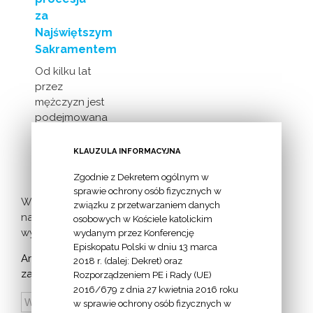
za
Najświętszym
Sakramentem
Od kilku lat
przez
mężczyzn jest
podejmowana
inicjatywa
milczącej [...]
KLAUZULA INFORMACYJNA
Zgodnie z Dekretem ogólnym w
sprawie ochrony osób fizycznych w
Więcej
związku z przetwarzaniem danych
nadchodzących
osobowych w Kościele katolickim
wydarzeń >
wydanym przez Konferencję
Episkopatu Polski w dniu 13 marca
Archiwum
2018 r. (dalej: Dekret) oraz
zapowiedzi:
Rozporządzeniem PE i Rady (UE)
2016/679 z dnia 27 kwietnia 2016 roku
w sprawie ochrony osób fizycznych w