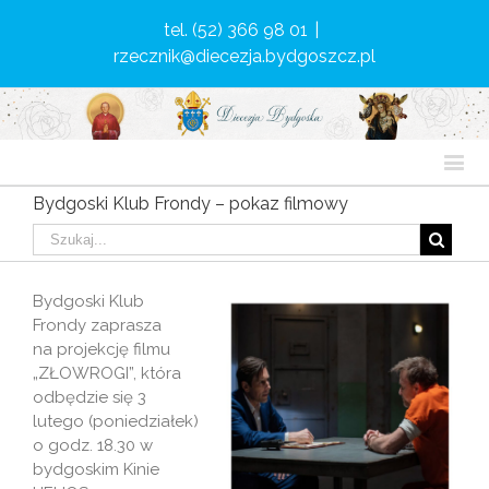
tel. (52) 366 98 01
|
rzecznik@diecezja.bydgoszcz.pl
Bydgoski Klub Frondy – pokaz filmowy
Bydgoski Klub
Frondy zaprasza
na projekcję filmu
„ZŁOWROGI”, która
odbędzie się 3
lutego (poniedziałek)
o godz. 18.30 w
bydgoskim Kinie