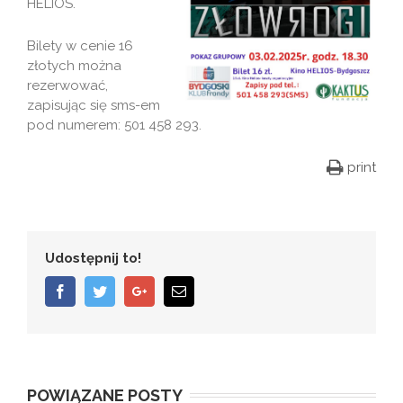
HELIOS.
Bilety w cenie 16
złotych można
rezerwować,
zapisując się sms-em
pod numerem: 501 458 293.
print
Udostępnij to!
Facebook
Twitter
Google+
Email
POWIĄZANE POSTY