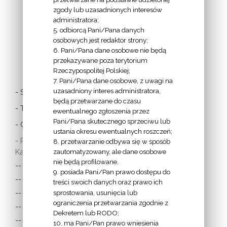
zgody lub uzasadnionych interesów
administratora;
5. odbiorcą Pani/Pana danych
osobowych jest redaktor strony;
6. Pani/Pana dane osobowe nie będą
LINKI
przekazywane poza terytorium
Rzeczypospolitej Polskiej;
7. Pani/Pana dane osobowe, z uwagi na
uzasadniony interes administratora,
- Stolica Apostolska
będą przetwarzane do czasu
- Twitter Papieża
ewentualnego zgłoszenia przez
Pani/Pana skutecznego sprzeciwu lub
- Czytania z dnia
ustania okresu ewentualnych roszczeń;
- Polska Misja
8. przetwarzanie odbywa się w sposób
Katolicka:
zautomatyzowany, ale dane osobowe
nie będą profilowane.
-- w Austrii
9. posiada Pani/Pan prawo dostępu do
-- w Anglii i Walii
treści swoich danych oraz prawo ich
sprostowania, usunięcia lub
-- w Irlandii
ograniczenia przetwarzania zgodnie z
-- we Francji
Dekretem lub RODO;
-- w Niemczech
10. ma Pani/Pan prawo wniesienia