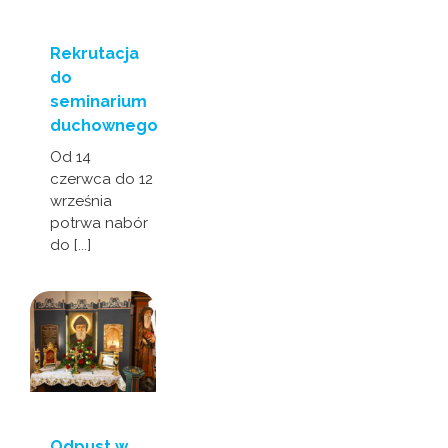
Rekrutacja
do
seminarium
duchownego
Od 14
czerwca do 12
września
potrwa nabór
do [...]
Odpust w