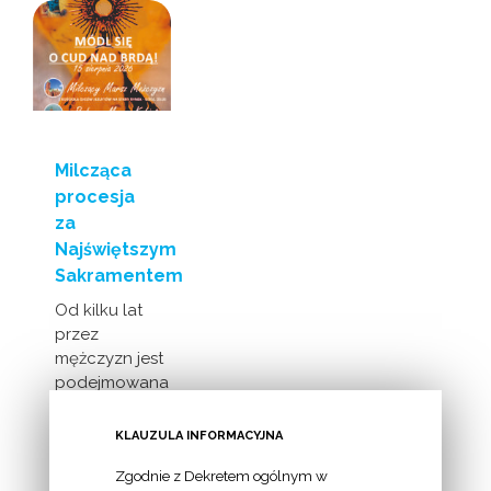
Milcząca
procesja
za
Najświętszym
Sakramentem
Od kilku lat
przez
mężczyzn jest
podejmowana
inicjatywa
milczącej [...]
KLAUZULA INFORMACYJNA
Zgodnie z Dekretem ogólnym w