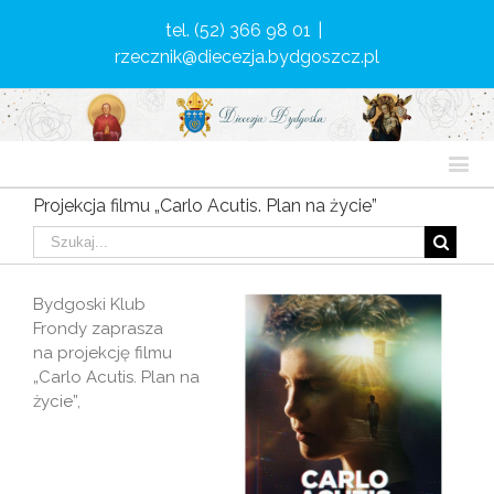
tel. (52) 366 98 01
|
rzecznik@diecezja.bydgoszcz.pl
Projekcja filmu „Carlo Acutis. Plan na życie”
Bydgoski Klub
Frondy zaprasza
na projekcję filmu
„Carlo Acutis. Plan na
życie”,