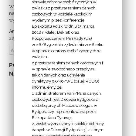
sprawie ochrony osób fizycznych w
Więcej
związku z przetwarzaniem danych
nadchodzących
osobowych w Kościele katolickim
wydarzeń >
wydanym przez Konferencję
Episkopatu Polski w dniu 13 marca
Archiwum
2018 r. (dalej: Dekret) oraz
zapowiedzi:
Rozporządzeniem PE i Rady (UE)
2016/679 z dnia 27 kwietnia 2016 roku
w sprawie ochrony osób fizycznych w
związku
z przetwarzaniem danych osobowych i
POZOSTAŁE
w sprawie swobodnego przepływu
NA STRONIE
takich danych oraz uchylenia
dyrektywy 95/46/WE (dalej: RODO)
informujemy, że:
1. administratorem Pani/Pana danych
osobowych jest Diecezja Bydgoska z
siedzibą przy ul. Malczewskiego 1 w
INFORMACJE
Bydgoszczy, reprezentowana przez
Biskupa Jana Tyrawę;
Z
2. został wyznaczony inspektor ochrony
EKAI.PL:
danych w Diecezji Bydgoskiej, z którym
można skonstatować się poprzez