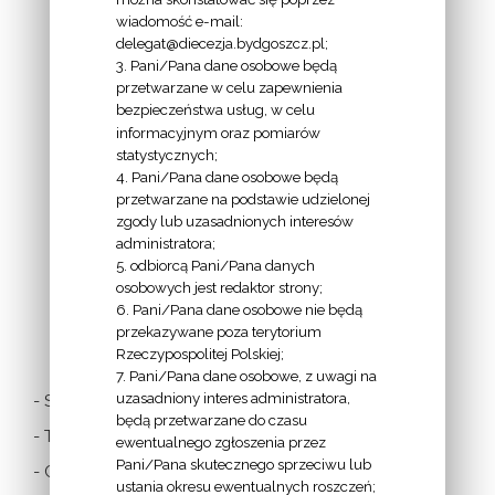
wiadomość e-mail:
delegat@diecezja.bydgoszcz.pl;
3. Pani/Pana dane osobowe będą
przetwarzane w celu zapewnienia
bezpieczeństwa usług, w celu
INFORMACJE
informacyjnym oraz pomiarów
EPISKOPATU
statystycznych;
4. Pani/Pana dane osobowe będą
POLSKI:
przetwarzane na podstawie udzielonej
zgody lub uzasadnionych interesów
administratora;
5. odbiorcą Pani/Pana danych
osobowych jest redaktor strony;
6. Pani/Pana dane osobowe nie będą
LINKI
przekazywane poza terytorium
Rzeczypospolitej Polskiej;
7. Pani/Pana dane osobowe, z uwagi na
uzasadniony interes administratora,
- Stolica Apostolska
będą przetwarzane do czasu
- Twitter Papieża
ewentualnego zgłoszenia przez
Pani/Pana skutecznego sprzeciwu lub
- Czytania z dnia
ustania okresu ewentualnych roszczeń;