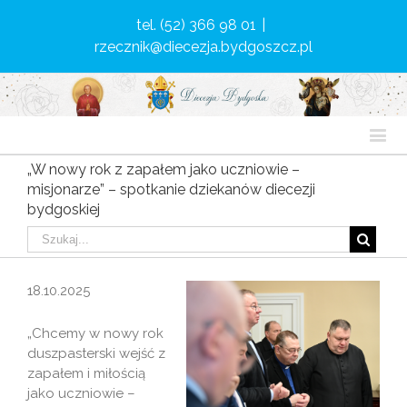
tel. (52) 366 98 01
|
rzecznik@diecezja.bydgoszcz.pl
„W nowy rok z zapałem jako uczniowie –
misjonarze” – spotkanie dziekanów diecezji
bydgoskiej
18.10.2025
„Chcemy w nowy rok
duszpasterski wejść z
zapałem i miłością
jako uczniowie –