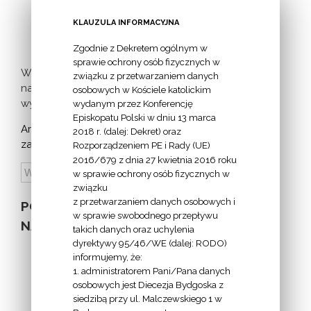
inicjatywa
milczącej [...]
KLAUZULA INFORMACYJNA
Zgodnie z Dekretem ogólnym w
sprawie ochrony osób fizycznych w
Więcej
związku z przetwarzaniem danych
nadchodzących
osobowych w Kościele katolickim
wydarzeń >
wydanym przez Konferencję
Episkopatu Polski w dniu 13 marca
Archiwum
2018 r. (dalej: Dekret) oraz
zapowiedzi:
Rozporządzeniem PE i Rady (UE)
2016/679 z dnia 27 kwietnia 2016 roku
w sprawie ochrony osób fizycznych w
związku
z przetwarzaniem danych osobowych i
POZOSTAŁE
w sprawie swobodnego przepływu
NA STRONIE
takich danych oraz uchylenia
dyrektywy 95/46/WE (dalej: RODO)
informujemy, że:
1. administratorem Pani/Pana danych
osobowych jest Diecezja Bydgoska z
siedzibą przy ul. Malczewskiego 1 w
INFORMACJE