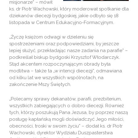
misjonarze” – mówił
ks. dr Piotr Wachowski, który moderował spotkanie dla
dziekanów diecezji bydgoskiej, jakie odbyło się 18
listopada w Centrum Edukacyjno-Formacyjnym.
„Życzę księżom odwagi w dzieleniu się
spostrzeżeniami oraz podpowiedziami, by jeszcze
lepiej służyć, przekładając nasze zadania na parafie” –
podkreślał biskup bydgoski Krzysztof Włodarczyk.
Stąd akcentem rozpoczynającym obrady była
modlitwa – także ta „w intencji diecezji”, odmawiana
od kilku lat we wszystkich wspólnotach, na
zakończenie Mszy Świętych.
„Polecamy sprawy dekanatów, parafii, prezbiterium,
wszystkich zabiegających o dobro diecezji. Również
tych, którzy poszukują Pana Jezusa, by poprzez naszą
posługę kapłańską mogli doświadczyć Jego miłości,
obecności, troski w swoim życiu” – dodał ks. dr Piotr
Wachowski, dyrektor Wydziału Duszpasterstwa