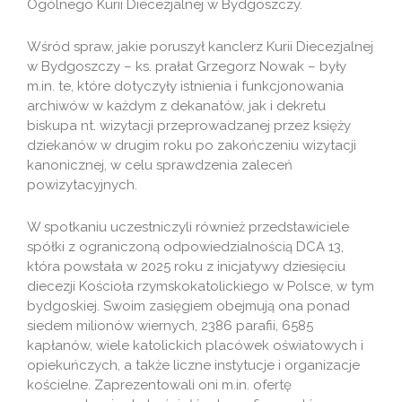
Ogólnego Kurii Diecezjalnej w Bydgoszczy.
Wśród spraw, jakie poruszył kanclerz Kurii Diecezjalnej
w Bydgoszczy – ks. prałat Grzegorz Nowak – były
m.in. te, które dotyczyły istnienia i funkcjonowania
archiwów w każdym z dekanatów, jak i dekretu
biskupa nt. wizytacji przeprowadzanej przez księży
dziekanów w drugim roku po zakończeniu wizytacji
kanonicznej, w celu sprawdzenia zaleceń
powizytacyjnych.
W spotkaniu uczestniczyli również przedstawiciele
spółki z ograniczoną odpowiedzialnością DCA 13,
która powstała w 2025 roku z inicjatywy dziesięciu
diecezji Kościoła rzymskokatolickiego w Polsce, w tym
bydgoskiej. Swoim zasięgiem obejmują ona ponad
siedem milionów wiernych, 2386 parafii, 6585
kapłanów, wiele katolickich placówek oświatowych i
opiekuńczych, a także liczne instytucje i organizacje
kościelne. Zaprezentowali oni m.in. ofertę