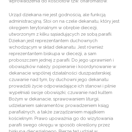
wprowadzenia do kościołów tzw. ofiaromatów.
Urząd dziekana nie jest godnością, ale funkcją
administracyjną. Stoi on na czele dekanatu, który jest
okręgiem terytorialnym w obrębie diecezji,
utworzonym z kilku sąsiadujących ze sobą parafii.
Dziekan jest reprezentantem duchownych
wchodzącym w skład dekanatu. Jest również
reprezentantem biskupa w diecezji, a sam
proboszczem jednej z parafii. Do jego uprawnień i
obowiązków należy: popieranie i koordynowanie w
dekanacie wspólnej działalności duszpasterskiej;
czuwanie nad tym, by duchowni jego dekanatu
prowadzili życie odpowiadające ich stanowi i pilnie
wypełniali swoje obowiązki; czuwanie nad kultem
Bożym w dekanacie, sprawowaniem liturgii,
udzielaniem sakramentów, prowadzeniem ksiąg
parafialnych, a także zarządzaniem majątkiem
kościelnym. Prawo upoważnia go do wizytowania
parafii swego okręgu w sposób określony przez
biskupa diecezjalnego. Bierze też udział w