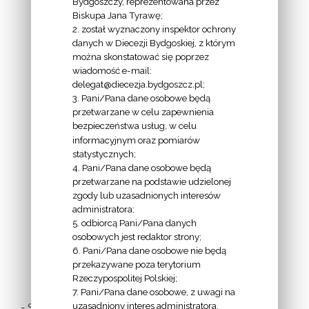
Bydgoszczy, reprezentowana przez
Biskupa Jana Tyrawę;
Z
2. został wyznaczony inspektor ochrony
EKAI.PL:
danych w Diecezji Bydgoskiej, z którym
można skonstatować się poprzez
wiadomość e-mail:
delegat@diecezja.bydgoszcz.pl;
3. Pani/Pana dane osobowe będą
przetwarzane w celu zapewnienia
bezpieczeństwa usług, w celu
INFORMACJE
informacyjnym oraz pomiarów
EPISKOPATU
statystycznych;
4. Pani/Pana dane osobowe będą
POLSKI:
przetwarzane na podstawie udzielonej
zgody lub uzasadnionych interesów
administratora;
5. odbiorcą Pani/Pana danych
osobowych jest redaktor strony;
6. Pani/Pana dane osobowe nie będą
LINKI
przekazywane poza terytorium
Rzeczypospolitej Polskiej;
7. Pani/Pana dane osobowe, z uwagi na
uzasadniony interes administratora,
- Stolica Apostolska