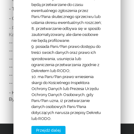
będą przetwarzane do czasu
- Twitter Papieża
ewentualnego zgłoszenia przez
Pani/Pana skutecznego sprzeciwu lub
- Czytania z dnia
ustania okresu ewentualnych roszczeń;
- Polska Misja
8. przetwarzanie odbywa się w sposób
Katolicka:
zautomatyzowany, ale dane osobowe
nie będą profilowane.
-- w Austrii
9. posiada Pani/Pan prawo dostępu do
-- w Anglii i Walii
treści swoich danych oraz prawo ich
sprostowania, usunięcia lub
-- w Irlandii
ograniczenia przetwarzania zgodnie z
-- we Francji
Dekretem lub RODO;
-- w Niemczech
10. ma Pani/Pan prawo wniesienia
skargi do Kościelnego Inspektora
-- w Szkocji
Ochrony Danych lub Prezesa Urzędu
- Katolicka
Ochrony Danych Osobowych, gdy
Bydgoszcz
Pani/Pan uzna, iż przetwarzanie
danych osobowych Pani/Pana
dotyczących narusza przepisy Dekretu
lub RODO.
Przejdź dalej
2009 - 2016 | Diecezja Bydgoska |
www.diecezja.bydgoszcz.pl