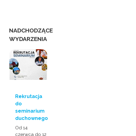
świecie
niewidomych
us
NADCHODZĄCE
WYDARZENIA
Rekrutacja
do
seminarium
duchownego
Od 14
czerwca do 12