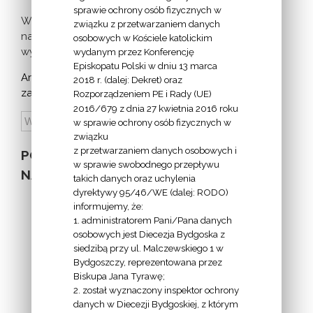
sprawie ochrony osób fizycznych w
Więcej
związku z przetwarzaniem danych
nadchodzących
osobowych w Kościele katolickim
wydarzeń >
wydanym przez Konferencję
Episkopatu Polski w dniu 13 marca
Archiwum
2018 r. (dalej: Dekret) oraz
zapowiedzi:
Rozporządzeniem PE i Rady (UE)
2016/679 z dnia 27 kwietnia 2016 roku
w sprawie ochrony osób fizycznych w
związku
z przetwarzaniem danych osobowych i
POZOSTAŁE
w sprawie swobodnego przepływu
NA STRONIE
takich danych oraz uchylenia
dyrektywy 95/46/WE (dalej: RODO)
informujemy, że:
1. administratorem Pani/Pana danych
osobowych jest Diecezja Bydgoska z
siedzibą przy ul. Malczewskiego 1 w
INFORMACJE
Bydgoszczy, reprezentowana przez
Biskupa Jana Tyrawę;
Z
2. został wyznaczony inspektor ochrony
EKAI.PL:
danych w Diecezji Bydgoskiej, z którym