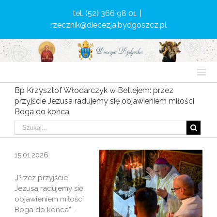
tel. (52) 366 98 01
|
rzecznik@diecezja.bydgoszcz.pl
Bp Krzysztof Włodarczyk w Betlejem: przez
przyjście Jezusa radujemy się objawieniem miłości
Boga do końca
15.01.2026
„Przez przyjście
Jezusa radujemy się
objawieniem miłości
Boga do końca” –