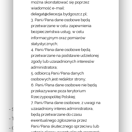
można skonstatować się poprzez
wiadomość e-mail:
delegat@diecezja.bydgoszcz.pl;
3. Pani/Pana dane osobowe będą
przetwarzane w celu zapewnienia
bezpieczeństwa usług, w celu
INFORMACJE
informacyjnym oraz pomiarów
EPISKOPATU
statystycznych;
4. Pani/Pana dane osobowe będą
POLSKI:
przetwarzane na podstawie udzielonej
zgody lub uzasadnionych interesów
administratora;
5. odbiorcą Pani/Pana danych
osobowych jest redaktor strony;
6. Pani/Pana dane osobowe nie będą
LINKI
przekazywane poza terytorium
Rzeczypospolitej Polskiej;
7. Pani/Pana dane osobowe, z uwagi na
uzasadniony interes administratora,
- Stolica Apostolska
będą przetwarzane do czasu
- Twitter Papieża
ewentualnego zgłoszenia przez
Pani/Pana skutecznego sprzeciwu lub
- Czytania z dnia