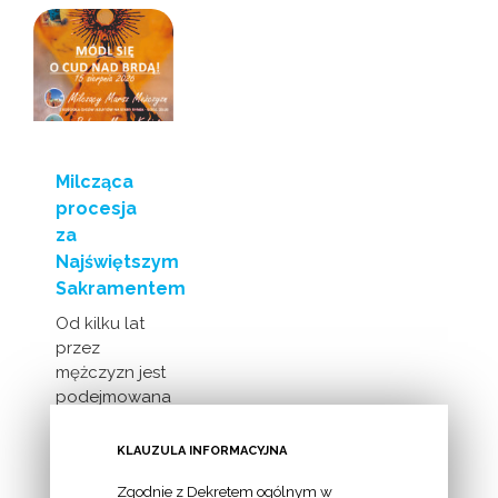
Milcząca
procesja
za
Najświętszym
Sakramentem
Od kilku lat
przez
mężczyzn jest
podejmowana
inicjatywa
milczącej [...]
KLAUZULA INFORMACYJNA
Zgodnie z Dekretem ogólnym w