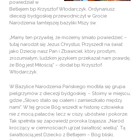
powiedział w
Betlejem bp Krzysztof Włodarczyk. Ordynariusz
diecezji bydgoskiej przewodniczył w Grocie
Narodzenia tamtejszej bazyliki Mszy św.
„Mamy ten przywilej, że możemy śmiało powiedzieć –
tutaj narodził się Jezus Chrystus. Przyszedł na świat
jako Dziecię nasz Pan i Zbawiciel, który prostym,
zrozumiałym, ludzkim językiem przekazał nam prawdę,
że Bóg jest Miłością” – dodał bp Krzysztof
Włodarczyk.
W Bazylice Narodzenia Pańskiego modliła się grupa
pielgrzymów z diecezji bydgoskiej. – Stoimy w miejscu,
gdzie „Słowo stało się ciałem i zamieszkało między
nami”. W tej grocie Bóg wszedł w historię człowieka
nie z mocą pałaców, lecz w ciszy, ubóstwie i pokorze.
Tak spełniła się zapowiedź proroka Izajasza: „Naród
kroczący w ciemnościach ujrzał światłość wielką”. Tą
światłością jest Dziecko z Betlejem – Bóg bliski,