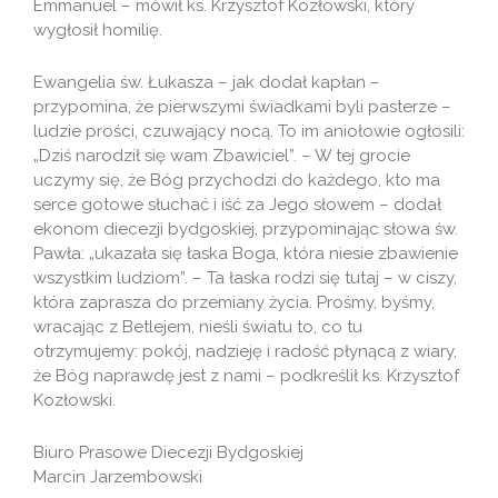
Emmanuel – mówił ks. Krzysztof Kozłowski, który
wygłosił homilię.
Ewangelia św. Łukasza – jak dodał kapłan –
przypomina, że pierwszymi świadkami byli pasterze –
ludzie prości, czuwający nocą. To im aniołowie ogłosili:
„Dziś narodził się wam Zbawiciel”. – W tej grocie
uczymy się, że Bóg przychodzi do każdego, kto ma
serce gotowe słuchać i iść za Jego słowem – dodał
ekonom diecezji bydgoskiej, przypominając słowa św.
Pawła: „ukazała się łaska Boga, która niesie zbawienie
wszystkim ludziom”. – Ta łaska rodzi się tutaj – w ciszy,
która zaprasza do przemiany życia. Prośmy, byśmy,
wracając z Betlejem, nieśli światu to, co tu
otrzymujemy: pokój, nadzieję i radość płynącą z wiary,
że Bóg naprawdę jest z nami – podkreślił ks. Krzysztof
Kozłowski.
Biuro Prasowe Diecezji Bydgoskiej
Marcin Jarzembowski