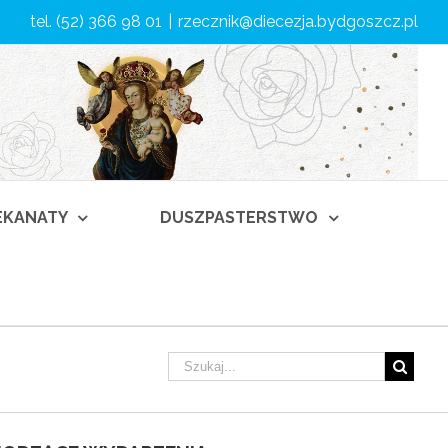
tel. (52) 366 98 01
|
rzecznik@diecezja.bydgoszcz.pl
DEKANATY
DUSZPASTERSTWO