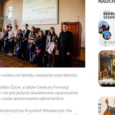
NADCH
ucieka od tematu cierpienia oraz starości.
wiatło-Życie, a także Centrum Formacji
ań nie jest jedynie akademickie opanowanie
j w czasie sprawowania sakramentów.
ewodniczył bp Krzysztof Włodarczyk. Na