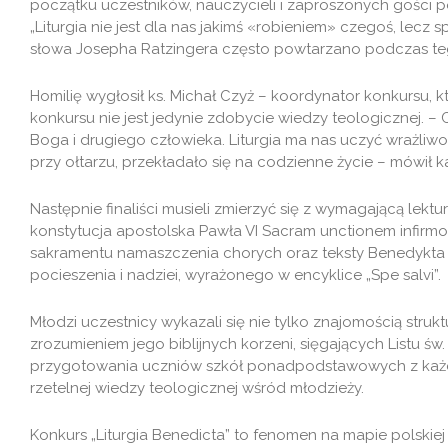
początku uczestników, nauczycieli i zaproszonych gości po
„Liturgia nie jest dla nas jakimś «robieniem» czegoś, lecz 
słowa Josepha Ratzingera często powtarzano podczas te
Homilię wygłosił ks. Michał Czyż – koordynator konkursu,
konkursu nie jest jedynie zdobycie wiedzy teologicznej. 
Boga i drugiego człowieka. Liturgia ma nas uczyć wrażliwoś
przy ołtarzu, przekładało się na codzienne życie – mówił k
Następnie finaliści musieli zmierzyć się z wymagającą lektur
konstytucja apostolska Pawła VI Sacram unctionem infir
sakramentu namaszczenia chorych oraz teksty Benedykta X
pocieszenia i nadziei, wyrażonego w encyklice „Spe salvi”.
Młodzi uczestnicy wykazali się nie tylko znajomością strukt
zrozumieniem jego biblijnych korzeni, sięgających Listu św
przygotowania uczniów szkół ponadpodstawowych z każdy
rzetelnej wiedzy teologicznej wśród młodzieży.
Konkurs „Liturgia Benedicta” to fenomen na mapie polskiej 