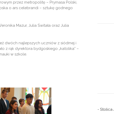
owym przez metropolitę – Prymasa Polski,
oska o ars celebrandi – sztukę godnego
eronika Mazur, Julia Świtała oraz Julia
eż dwóch najlepszych uczniów z siódmej i
ało z rąk dyrektora bydgoskiego „katolika” –
nauki w szkole.
- Stolica