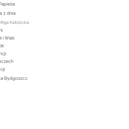
 Papieża
a z dnia
Misja Katolicka:
ii
i i Walii
dii
ncji
mczech
cji
cka Bydgoszcz