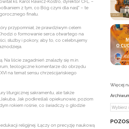
witał ks. Karol Rawicz-Kostro, dyrektor CFL. –
spotkaniem z tym, co Bóg czyni dla nas|” – te
gorocznego finału.
 który przypomniał, że prawdziwym celem
– Chodzi o formowanie serca otwartego na
ci, służby i pokory, aby to, co celebrujemy
aznodzieja.
ą. Na liście zagadnień znalazły się m.in.
morum, teologiczne komentarze do obrzędu
VI na temat sensu chrześcijańskiego
Więcej 
ury liturgicznej sakramentu, ale także
Archiwum
. Jakuba. Jak podkreślali opiekunowie, poziom
m rokiem rośnie, co świadczy o głodzie
POZOS
edukacji religijnej. Łączy on precyzję naukową