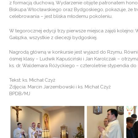
z formacją duchową. Wydarzenie objęte patronatem honor
Biskupa Włocławskiego oraz Bydgoskiego, pokazuje, że tr
celebrowania – jest bliska młodemu pokoleniu.
W tegorocznej edycji trzy pierwsze miejsca zajęli kolejno: W
Gałązka, wszystkie z diecezji bydgoskiej.
Nagrodą główną w konkursie jest wyjazd do Rzymu. Równi
ósmej klasy – Ludwik Kapuściński i Jan Karolczak – otrzym
ks. dr. Waldemara Różyckiego – czteroletnie stypendia do 
Tekst: ks. Michał Czyż
Zdjęcia: Marcin Jarzembowski i ks. Michał Czyż
BPDB/MJ