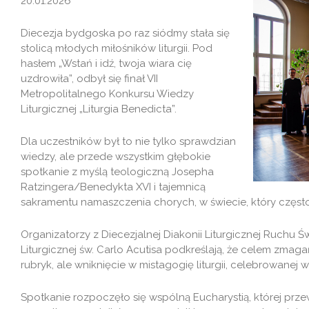
20.01.2026
Diecezja bydgoska po raz siódmy stała się
stolicą młodych miłośników liturgii. Pod
hasłem „Wstań i idź, twoja wiara cię
uzdrowiła”, odbył się finał VII
Metropolitalnego Konkursu Wiedzy
Liturgicznej „Liturgia Benedicta”.
Dla uczestników był to nie tylko sprawdzian
wiedzy, ale przede wszystkim głębokie
spotkanie z myślą teologiczną Josepha
Ratzingera/Benedykta XVI i tajemnicą
sakramentu namaszczenia chorych, w świecie, który często 
Organizatorzy z Diecezjalnej Diakonii Liturgicznej Ruchu Ś
Liturgicznej św. Carlo Acutisa podkreślają, że celem zmag
rubryk, ale wniknięcie w mistagogię liturgii, celebrowane
Spotkanie rozpoczęło się wspólną Eucharystią, której prz