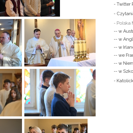
- Twitter
- Czytani
- Polska 
-- w Austr
-- w Angli
-- w Irlan
-- we Fra
-- w Nie
-- w Szko
- Katoli