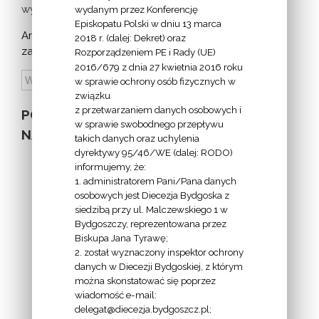
wydarzeń >
wydanym przez Konferencję
Episkopatu Polski w dniu 13 marca
Archiwum
2018 r. (dalej: Dekret) oraz
zapowiedzi:
Rozporządzeniem PE i Rady (UE)
2016/679 z dnia 27 kwietnia 2016 roku
w sprawie ochrony osób fizycznych w
związku
z przetwarzaniem danych osobowych i
POZOSTAŁE
w sprawie swobodnego przepływu
NA STRONIE
takich danych oraz uchylenia
dyrektywy 95/46/WE (dalej: RODO)
informujemy, że:
1. administratorem Pani/Pana danych
osobowych jest Diecezja Bydgoska z
siedzibą przy ul. Malczewskiego 1 w
INFORMACJE
Bydgoszczy, reprezentowana przez
Biskupa Jana Tyrawę;
Z
2. został wyznaczony inspektor ochrony
EKAI.PL:
danych w Diecezji Bydgoskiej, z którym
można skonstatować się poprzez
wiadomość e-mail:
delegat@diecezja.bydgoszcz.pl;