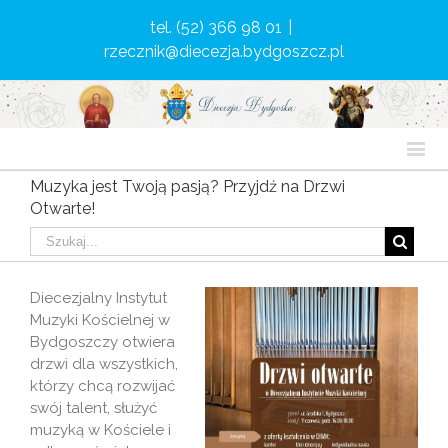
tel. (52) 366 98 01
|
rzecznik@diecezja.bydgoszcz.pl
Muzyka jest Twoją pasją? Przyjdź na Drzwi
Otwarte!
Diecezjalny Instytut
Muzyki Kościelnej w
Bydgoszczy otwiera
drzwi dla wszystkich,
którzy chcą rozwijać
swój talent, służyć
muzyką w Kościele i