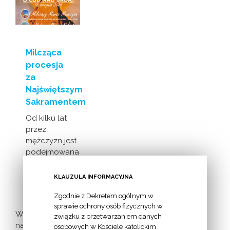
Milcząca
procesja
za
Najświętszym
Sakramentem
Od kilku lat
przez
mężczyzn jest
podejmowana
inicjatywa
milczącej [...]
KLAUZULA INFORMACYJNA
Zgodnie z Dekretem ogólnym w
sprawie ochrony osób fizycznych w
Więcej
związku z przetwarzaniem danych
nadchodzących
osobowych w Kościele katolickim