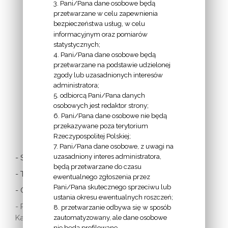
3. Pani/Pana dane osobowe będą
przetwarzane w celu zapewnienia
bezpieczeństwa usług, w celu
INFORMACJE
informacyjnym oraz pomiarów
EPISKOPATU
statystycznych;
4. Pani/Pana dane osobowe będą
POLSKI:
przetwarzane na podstawie udzielonej
zgody lub uzasadnionych interesów
administratora;
5. odbiorcą Pani/Pana danych
osobowych jest redaktor strony;
6. Pani/Pana dane osobowe nie będą
LINKI
przekazywane poza terytorium
Rzeczypospolitej Polskiej;
7. Pani/Pana dane osobowe, z uwagi na
uzasadniony interes administratora,
- Stolica Apostolska
będą przetwarzane do czasu
- Twitter Papieża
ewentualnego zgłoszenia przez
Pani/Pana skutecznego sprzeciwu lub
- Czytania z dnia
ustania okresu ewentualnych roszczeń;
- Polska Misja
8. przetwarzanie odbywa się w sposób
Katolicka:
zautomatyzowany, ale dane osobowe
nie będą profilowane.