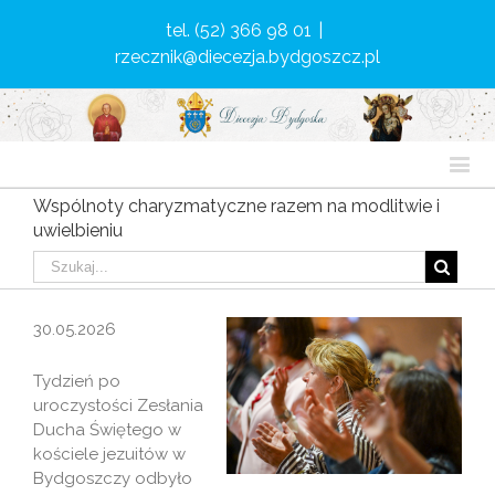
tel. (52) 366 98 01
|
rzecznik@diecezja.bydgoszcz.pl
Wspólnoty charyzmatyczne razem na modlitwie i
uwielbieniu
30.05.2026
Tydzień po
uroczystości Zesłania
Ducha Świętego w
kościele jezuitów w
Bydgoszczy odbyło