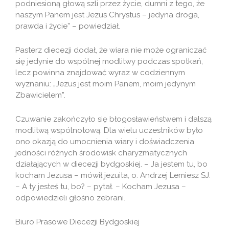
podniesioną głową szli przez życie, dumni z tego, że
naszym Panem jest Jezus Chrystus – jedyna droga,
prawda i życie” – powiedział.
Pasterz diecezji dodał, że wiara nie może ograniczać
się jedynie do wspólnej modlitwy podczas spotkań,
lecz powinna znajdować wyraz w codziennym
wyznaniu: „Jezus jest moim Panem, moim jedynym
Zbawicielem”.
Czuwanie zakończyło się błogosławieństwem i dalszą
modlitwą wspólnotową. Dla wielu uczestników było
ono okazją do umocnienia wiary i doświadczenia
jedności różnych środowisk charyzmatycznych
działających w diecezji bydgoskiej. – Ja jestem tu, bo
kocham Jezusa – mówił jezuita, o. Andrzej Lemiesz SJ.
– A ty jesteś tu, bo? – pytał. – Kocham Jezusa –
odpowiedzieli głośno zebrani.
Biuro Prasowe Diecezji Bydgoskiej