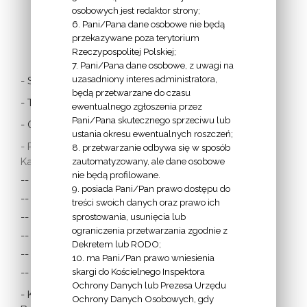
osobowych jest redaktor strony;
6. Pani/Pana dane osobowe nie będą
LINKI
przekazywane poza terytorium
Rzeczypospolitej Polskiej;
7. Pani/Pana dane osobowe, z uwagi na
uzasadniony interes administratora,
- Stolica Apostolska
będą przetwarzane do czasu
- Twitter Papieża
ewentualnego zgłoszenia przez
Pani/Pana skutecznego sprzeciwu lub
- Czytania z dnia
ustania okresu ewentualnych roszczeń;
- Polska Misja
8. przetwarzanie odbywa się w sposób
Katolicka:
zautomatyzowany, ale dane osobowe
nie będą profilowane.
-- w Austrii
9. posiada Pani/Pan prawo dostępu do
-- w Anglii i Walii
treści swoich danych oraz prawo ich
sprostowania, usunięcia lub
-- w Irlandii
ograniczenia przetwarzania zgodnie z
-- we Francji
Dekretem lub RODO;
-- w Niemczech
10. ma Pani/Pan prawo wniesienia
skargi do Kościelnego Inspektora
-- w Szkocji
Ochrony Danych lub Prezesa Urzędu
- Katolicka
Ochrony Danych Osobowych, gdy