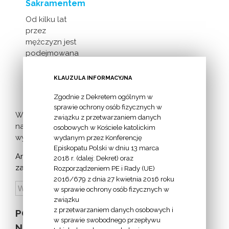
Sakramentem
Od kilku lat
przez
mężczyzn jest
podejmowana
inicjatywa
milczącej [...]
KLAUZULA INFORMACYJNA
Zgodnie z Dekretem ogólnym w
sprawie ochrony osób fizycznych w
Więcej
związku z przetwarzaniem danych
nadchodzących
osobowych w Kościele katolickim
wydarzeń >
wydanym przez Konferencję
Episkopatu Polski w dniu 13 marca
Archiwum
2018 r. (dalej: Dekret) oraz
zapowiedzi:
Rozporządzeniem PE i Rady (UE)
2016/679 z dnia 27 kwietnia 2016 roku
w sprawie ochrony osób fizycznych w
związku
z przetwarzaniem danych osobowych i
POZOSTAŁE
w sprawie swobodnego przepływu
NA STRONIE