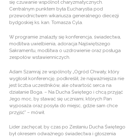
się czuwanie wspólnot charyzmatycznych.
Centralnym punktem była Eucharystia pod
przewodnictwem wikariusza generalnego diecezji
bydgoskiej ks. kan. Tomasza Cyla.
W programie znalazły się konferencja, świadectwa,
modlitwa uwielbienia, adoracja Najświętszego
Sakramentu, modlitwa o uzdrowienie oraz posługa
zespołów wstawienniczych.
Adam Szamraj ze wspólnoty „Ogród Chwały, który
wygłosił konferencję, podkreślił, że najważniejsza nie
jest liczba uczestników, ale otwartość serca na
działanie Boga. – Na Ducha Świętego i chcą przyjąć
Jego moc, by stawać się uczniami, których Pan
wyposaża oraz posyła do miejsc, gdzie sam chce
przyjść” – mówił.
Lider zachęcał, by czas po Zesłaniu Ducha Świętego
był okresem odważnego świadectwa i głoszenia