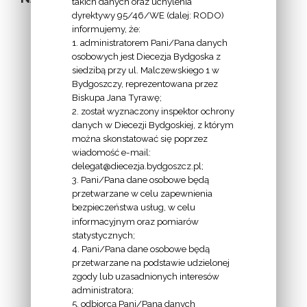
takich danych oraz uchylenia
dyrektywy 95/46/WE (dalej: RODO)
informujemy, że:
1. administratorem Pani/Pana danych
osobowych jest Diecezja Bydgoska z
siedzibą przy ul. Malczewskiego 1 w
INFORMACJE
Bydgoszczy, reprezentowana przez
Biskupa Jana Tyrawę;
Z
2. został wyznaczony inspektor ochrony
EKAI.PL:
danych w Diecezji Bydgoskiej, z którym
można skonstatować się poprzez
wiadomość e-mail:
delegat@diecezja.bydgoszcz.pl;
3. Pani/Pana dane osobowe będą
przetwarzane w celu zapewnienia
bezpieczeństwa usług, w celu
INFORMACJE
informacyjnym oraz pomiarów
EPISKOPATU
statystycznych;
4. Pani/Pana dane osobowe będą
POLSKI:
przetwarzane na podstawie udzielonej
zgody lub uzasadnionych interesów
administratora;
5. odbiorcą Pani/Pana danych