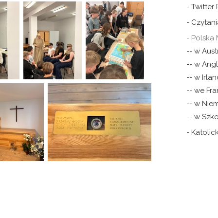
- Twitter
- Czytani
- Polska 
-- w Austr
-- w Angli
-- w Irlan
-- we Fra
-- w Nie
-- w Szko
- Katoli