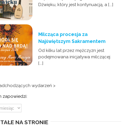
Dźwięku, który jest kontynuacją, a [...]
Milcząca procesja za
Najświętszym Sakramentem
Od kilku lat przez mężczyzn jest
podejmowana inicjatywa milczącej
[...]
nadchodzących wydarzeń >
 zapowiedzi:
TAŁE NA STRONIE