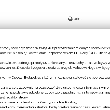
print
Facebook
Twitter
Google+
Email
chrony osób fizycznych w związku z przetwarzaniem danych osobowych w
arca 2018 r. (dalej: Dekret) oraz Rozporządzeniem PE i Rady (UE) 2016/67
sprawie swobodnego przepływu takich danych oraz uchylenia dyrektywy 
owych jest Diecezja Bydgoska z siedzibą przy ul. Malczewskiego 1 w Byd
anych w Diecezji Bydgoskiej, z którym można skonstatować się poprzez wi
zane w celu zapewnienia bezpieczeństwa usług, w celu informacyjnym or
zane na podstawie udzielonej zgody lub uzasadnionych interesów administ
st redaktor strony;
azywane poza terytorium Rzeczypospolitej Polskiej;
Bp Włodarczyk
„Bądźcie
asadniony interes administratora, będą przetwarzane do czasu ewentualn
na Jasnej
uczniami,