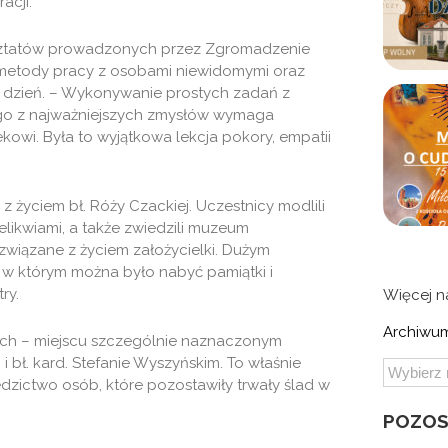
acji.
sztatów prowadzonych przez Zgromadzenie
i metody pracy z osobami niewidomymi oraz
co dzień. – Wykonywanie prostych zadań z
ego z najważniejszych zmysłów wymaga
kowi. Była to wyjątkowa lekcja pokory, empatii
 życiem bł. Róży Czackiej. Uczestnicy modlili
relikwiami, a także zwiedzili muzeum
 związane z życiem założycielki. Dużym
, w którym można było nabyć pamiątki i
ry.
Więcej 
Archiwum
ch – miejscu szczególnie naznaczonym
i bł. kard. Stefanie Wyszyńskim. To właśnie
dzictwo osób, które pozostawiły trwały ślad w
POZOS