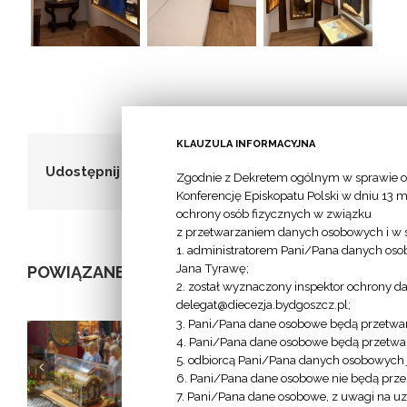
KLAUZULA INFORMACYJNA
Udostępnij to!
Zgodnie z Dekretem ogólnym w sprawie o
Konferencję Episkopatu Polski w dniu 13 m
ochrony osób fizycznych w związku
z przetwarzaniem danych osobowych i w 
1. administratorem Pani/Pana danych osob
Jana Tyrawę;
POWIĄZANE POSTY
2. został wyznaczony inspektor ochrony d
delegat@diecezja.bydgoszcz.pl;
3. Pani/Pana dane osobowe będą przetwar
4. Pani/Pana dane osobowe będą przetwar
5. odbiorcą Pani/Pana danych osobowych je
6. Pani/Pana dane osobowe nie będą przek
Afryka nie
zi
„Dłonie, które
7. Pani/Pana dane osobowe, z uwagi na uz
wypuszcza z
widzą” –