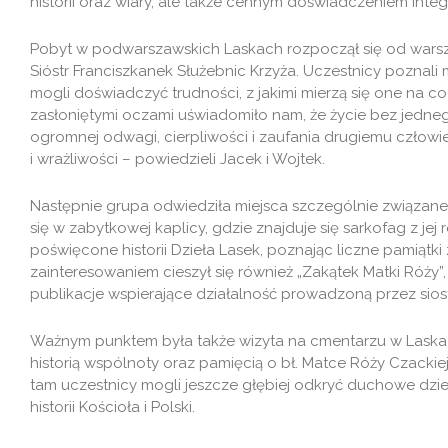
historii oraz wiary, ale także cennym doświadczeniem integr
Pobyt w podwarszawskich Laskach rozpoczął się od war
Sióstr Franciszkanek Służebnic Krzyża. Uczestnicy poznal
mogli doświadczyć trudności, z jakimi mierzą się one na 
zasłoniętymi oczami uświadomiło nam, że życie bez jedn
ogromnej odwagi, cierpliwości i zaufania drugiemu człowie
i wrażliwości – powiedzieli Jacek i Wojtek.
Następnie grupa odwiedziła miejsca szczególnie związane z
się w zabytkowej kaplicy, gdzie znajduje się sarkofag z jej 
poświęcone historii Dzieła Lasek, poznając liczne pamiątki
zainteresowaniem cieszył się również „Zakątek Matki Róży”
publikacje wspierające działalność prowadzoną przez siost
Ważnym punktem była także wizyta na cmentarzu w Laska
historią wspólnoty oraz pamięcią o bł. Matce Róży Czackiej 
tam uczestnicy mogli jeszcze głębiej odkryć duchowe dzie
historii Kościoła i Polski.