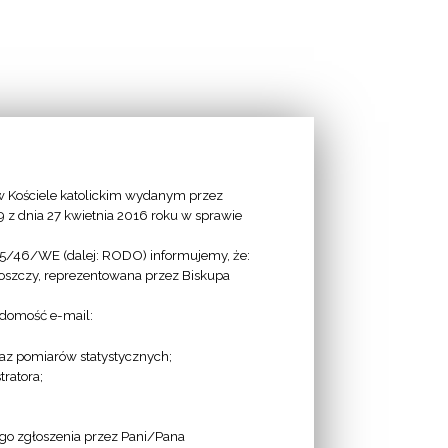
 Kościele katolickim wydanym przez
9 z dnia 27 kwietnia 2016 roku w sprawie
95/46/WE (dalej: RODO) informujemy, że:
goszczy, reprezentowana przez Biskupa
adomość e-mail:
az pomiarów statystycznych;
ratora;
ego zgłoszenia przez Pani/Pana