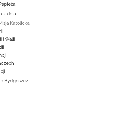
 Papieża
a z dnia
Misja Katolicka:
ii
i i Walii
dii
ncji
mczech
cji
cka Bydgoszcz