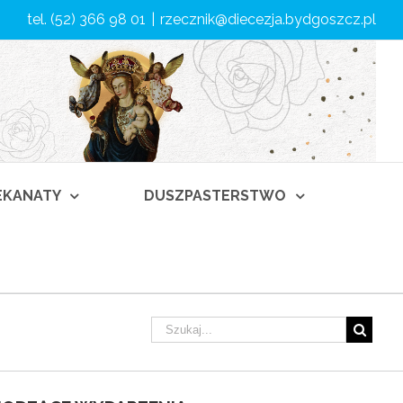
tel. (52) 366 98 01
|
rzecznik@diecezja.bydgoszcz.pl
DEKANATY
DUSZPASTERSTWO