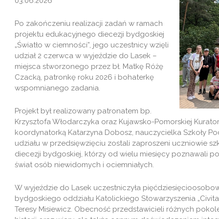
03.06.2026
Po zakończeniu realizacji zadań w ramach
projektu edukacyjnego diecezji bydgoskiej
„Światło w ciemności”, jego uczestnicy wzięli
udział 2 czerwca w wyjeździe do Lasek –
miejsca stworzonego przez bł. Matkę Różę
Czacką, patronkę roku 2026 i bohaterkę
wspomnianego zadania.
Projekt był realizowany patronatem bp.
Krzysztofa Włodarczyka oraz Kujawsko-Pomorskiej Kurator 
koordynatorką Katarzyna Dobosz, nauczycielka Szkoły Po
udziału w przedsięwzięciu zostali zaproszeni uczniowi
diecezji bydgoskiej, którzy od wielu miesięcy poznawali pos
świat osób niewidomych i ociemniałych.
W wyjeździe do Lasek uczestniczyła pięćdziesięcioosobow
bydgoskiego oddziału Katolickiego Stowarzyszenia „Civit
Teresy Misiewicz. Obecność przedstawicieli różnych pokoleń 