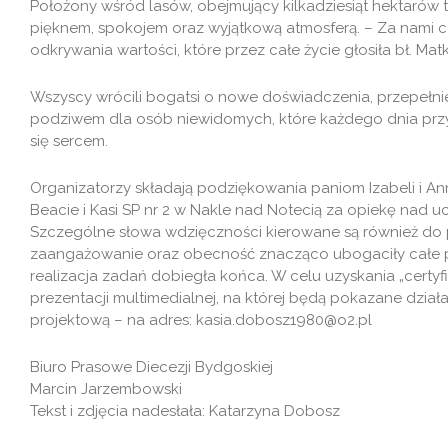
Położony wśród lasów, obejmujący kilkadziesiąt hektarów
pięknem, spokojem oraz wyjątkową atmosferą. – Za nami c
odkrywania wartości, które przez całe życie głosiła bł. Ma
Wszyscy wrócili bogatsi o nowe doświadczenia, przepełni
podziwem dla osób niewidomych, które każdego dnia przy
się sercem.
Organizatorzy składają podziękowania paniom Izabeli i An
Beacie i Kasi SP nr 2 w Nakle nad Notecią za opiekę nad u
Szczególne słowa wdzięczności kierowane są również do pr
zaangażowanie oraz obecność znacząco ubogaciły całe pr
realizacja zadań dobiegła końca. W celu uzyskania „certyf
prezentacji multimedialnej, na której będą pokazane działan
projektową – na adres: kasia.dobosz1980@o2.pl
Biuro Prasowe Diecezji Bydgoskiej
Marcin Jarzembowski
Tekst i zdjęcia nadesłała: Katarzyna Dobosz