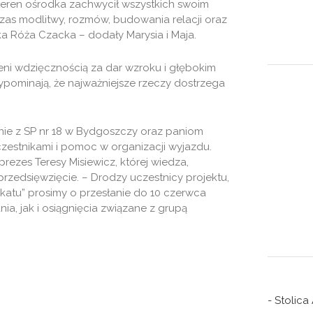
 teren ośrodka zachwycił wszystkich swoim
zas modlitwy, rozmów, budowania relacji oraz
tka Róża Czacka – dodały Marysia i Maja.
eni wdzięcznością za dar wzroku i głębokim
pominają, że najważniejsze rzeczy dostrzega
nie z SP nr 18 w Bydgoszczy oraz paniom
czestnikami i pomoc w organizacji wyjazdu.
ezes Teresy Misiewicz, której wiedza,
zedsięwzięcie. – Drodzy uczestnicy projektu,
ikatu” prosimy o przesłanie do 10 czerwca
ia, jak i osiągnięcia związane z grupą
- Stolica