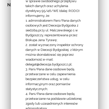
w sprawie swobodnego przepływu
NA STRONIE
takich danych oraz uchylenia
dyrektywy 95/46/WE (dalej: RODO)
informujemy, że:
1. administratorem Pani/Pana danych
osobowych jest Diecezja Bydgoska z
siedzibą przy ul. Malczewskiego 1 w
INFORMACJE
Bydgoszczy, reprezentowana przez
Biskupa Jana Tyrawę;
Z
2. został wyznaczony inspektor ochrony
EKAI.PL:
danych w Diecezji Bydgoskiej, z którym
można skonstatować się poprzez
wiadomość e-mail:
delegat@diecezja.bydgoszcz.pl;
3. Pani/Pana dane osobowe będą
przetwarzane w celu zapewnienia
bezpieczeństwa usług, w celu
INFORMACJE
informacyjnym oraz pomiarów
EPISKOPATU
statystycznych;
4. Pani/Pana dane osobowe będą
POLSKI:
przetwarzane na podstawie udzielonej
zgody lub uzasadnionych interesów
administratora;