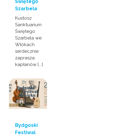
Świętego
Szarbela
Kustosz
Sanktuarium
Świętego
Szarbela we
Włókach
serdecznie
zaprasza
kapłanów [...]
Bydgoski
Festiwal