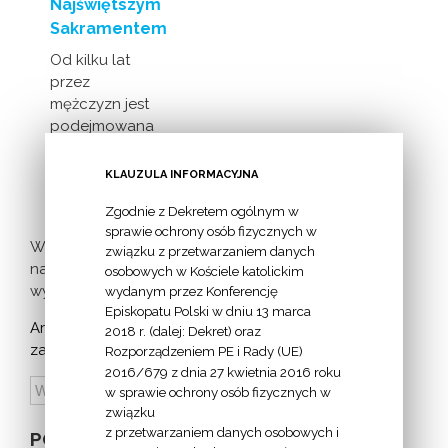
Najświętszym
Sakramentem
Od kilku lat
przez
mężczyzn jest
podejmowana
inicjatywa
milczącej [...]
KLAUZULA INFORMACYJNA
Zgodnie z Dekretem ogólnym w
sprawie ochrony osób fizycznych w
Więcej
związku z przetwarzaniem danych
nadchodzących
osobowych w Kościele katolickim
wydarzeń >
wydanym przez Konferencję
Episkopatu Polski w dniu 13 marca
Archiwum
2018 r. (dalej: Dekret) oraz
zapowiedzi:
Rozporządzeniem PE i Rady (UE)
2016/679 z dnia 27 kwietnia 2016 roku
w sprawie ochrony osób fizycznych w
związku
z przetwarzaniem danych osobowych i
POZOSTAŁE