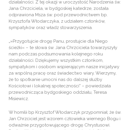
działalności. Z tej okazji w uroczystość Narodzenia św.
Jana Chrzciciela, w bydgoskiej katedrze, została
odprawiona Msza św. pod przewodnictwem bp.
Krzysztofa Włodarczyka, z udziałem członków,
sympatyków oraz władz stowarzyszenia.
„»Przygotujcie drogę Panu, prostujcie dla Niego
ścieżki« – te słowa św. Jana Chrzciciela towarzyszyły
nam podczas podsumowania kolejnego roku
działalności. Dziękujemy wszystkim członkom,
sympatykom i osobom wspierającym nasze inicjatywy
za wspólną pracę oraz świadectwo wiary. Wierzymy,
że to spotkanie umocni nas do dalszej służby
Kościołowi i lokalnej społeczności” – powiedziała
przewodnicząca bydgoskiego oddziału, Teresa
Misiewicz.
W homilii bp Krzysztof Włodarczyk przypomniał, że św.
Jan Chrzciciel jest wzorem człowieka wiernego Bogu i
odważnie przygotowującego drogę Chrystusowi.