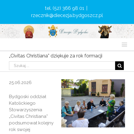
tel. (52) 366 98 01
|
rzecznik@diecezja.bydgoszcz.pl
„Civitas Christiana” dziękuje za rok formacji
25.06.2026
Bydgoski oddział
Katolickiego
Stowarzyszenia
„Civitas Christiana”
podsumował kolejny
rok swojej