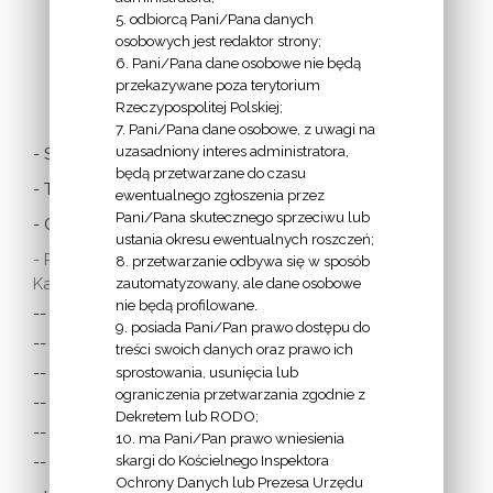
5. odbiorcą Pani/Pana danych
osobowych jest redaktor strony;
6. Pani/Pana dane osobowe nie będą
LINKI
przekazywane poza terytorium
Rzeczypospolitej Polskiej;
7. Pani/Pana dane osobowe, z uwagi na
uzasadniony interes administratora,
- Stolica Apostolska
będą przetwarzane do czasu
- Twitter Papieża
ewentualnego zgłoszenia przez
Pani/Pana skutecznego sprzeciwu lub
- Czytania z dnia
ustania okresu ewentualnych roszczeń;
- Polska Misja
8. przetwarzanie odbywa się w sposób
Katolicka:
zautomatyzowany, ale dane osobowe
nie będą profilowane.
-- w Austrii
9. posiada Pani/Pan prawo dostępu do
-- w Anglii i Walii
treści swoich danych oraz prawo ich
sprostowania, usunięcia lub
-- w Irlandii
ograniczenia przetwarzania zgodnie z
-- we Francji
Dekretem lub RODO;
-- w Niemczech
10. ma Pani/Pan prawo wniesienia
skargi do Kościelnego Inspektora
-- w Szkocji
Ochrony Danych lub Prezesa Urzędu