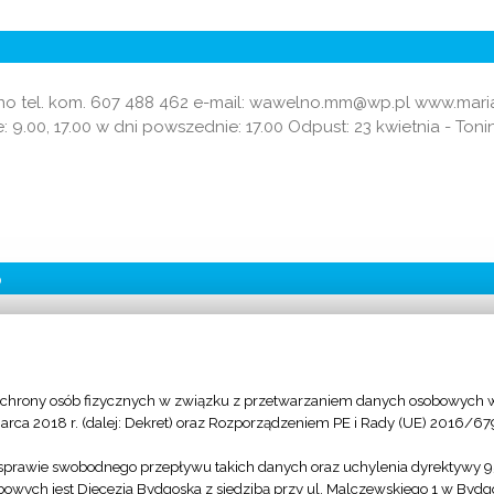
welno tel. kom. 607 488 462 e-mail: wawelno.mm@wp.pl www.m
ne: 9.00, 17.00 w dni powszednie: 17.00 Odpust: 23 kwietnia - Ton
o
a 11, 89-100 Nakło n. Notecią tel. 52 385 37 65 e-mail: parafi
), 8.00, 10.00, 11.30 w święta zniesione: 9.00, 18.00 w dni po
chrony osób fizycznych w związku z przetwarzaniem danych osobowych w
arca 2018 r. (dalej: Dekret) oraz Rozporządzeniem PE i Rady (UE) 2016/67
sprawie swobodnego przepływu takich danych oraz uchylenia dyrektywy 
owych jest Diecezja Bydgoska z siedzibą przy ul. Malczewskiego 1 w Byd