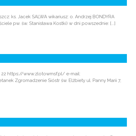
oszcz: ks. Jacek SALWA wikariusz: o. Andrzej BONDYRA
ościele pw. św. Stanisława Kostki) w dni powszednie: [...]
 22 https://www.zlotowmsf.pl/ e-mail:
anek Zgromadzenie Sióstr św. Elżbiety ul. Panny Marii 7,