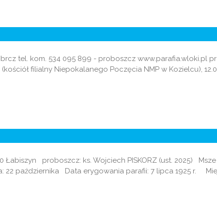
Dobrcz tel. kom. 534 095 899 - proboszcz www.parafia.wloki.pl 
30 (kościół filialny Niepokalanego Poczęcia NMP w Kozielcu), 12
Łabiszyn proboszcz: ks. Wojciech PISKORZ (ust. 2025) Msze świę
 22 października Data erygowania parafii: 7 lipca 1925 r. Mi