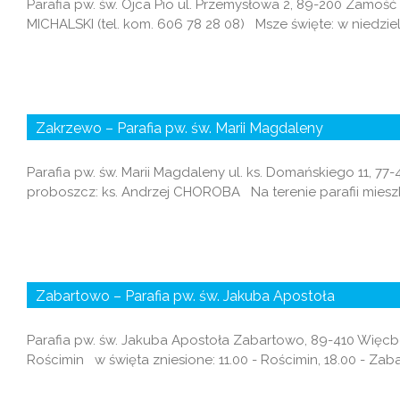
Parafia pw. św. Ojca Pio ul. Przemysłowa 2, 89-200 Zamoś
MICHALSKI (tel. kom. 606 78 28 08) Msze święte: w niedzielę:
Zakrzewo – Parafia pw. św. Marii Magdaleny
Parafia pw. św. Marii Magdaleny ul. ks. Domańskiego 11, 7
proboszcz: ks. Andrzej CHOROBA Na terenie parafii mieszkają:
Zabartowo – Parafia pw. św. Jakuba Apostoła
Parafia pw. św. Jakuba Apostoła Zabartowo, 89-410 Więcbor
Rościmin w święta zniesione: 11.00 - Rościmin, 18.00 - Zab