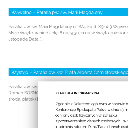
Wąwelno – Parafia pw. św. Marii Magdaleny
Parafia pw. św. Marii Magdaleny ul. Wąska 6, 89-413 Wą
Msze święte: w niedzielę: 8.00, 9.30, 11.00 w święta zniesio
listopada Data [...]
Występ – Parafia pw. św. Brata Alberta Chmielowskieg
Parafia pw. św. Brata Alberta Chmielowskiego ul. Krokusow
Roman SOSNOWSKI Msze święte: w niedzielę: 18.00 (w sobotę
KLAUZULA INFORMACYJNA
środa, piątek) [...]
Zgodnie z Dekretem ogólnym w sprawie o
Konferencję Episkopatu Polski w dniu 13 m
ochrony osób fizycznych w związku
z przetwarzaniem danych osobowych i w 
1. administratorem Pani/Pana danych osob