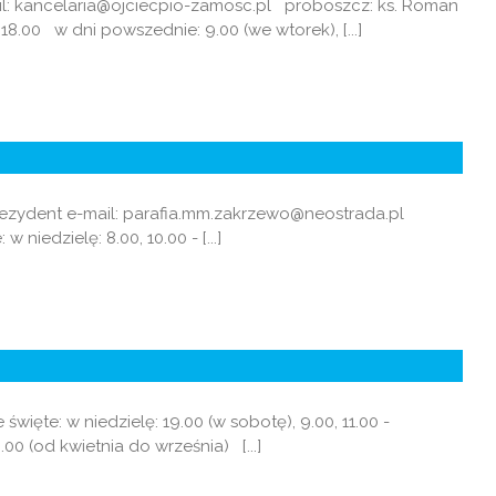
ail: kancelaria@ojciecpio-zamosc.pl proboszcz: ks. Roman
 18.00 w dni powszednie: 9.00 (we wtorek), [...]
 - rezydent e-mail: parafia.mm.zakrzewo@neostrada.pl
iedzielę: 8.00, 10.00 - [...]
ęte: w niedzielę: 19.00 (w sobotę), 9.00, 11.00 -
0 (od kwietnia do września) [...]