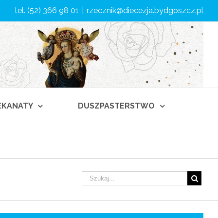
tel. (52) 366 98 01
|
rzecznik@diecezja.bydgoszcz.pl
DEKANATY
DUSZPASTERSTWO