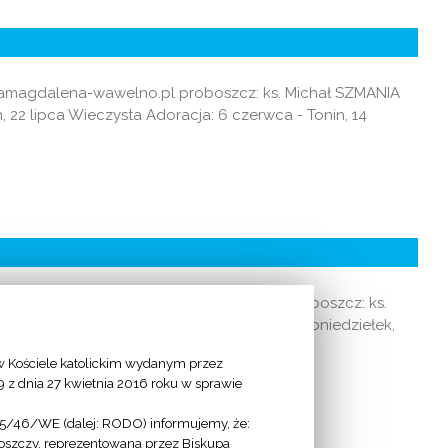
ariamagdalena-wawelno.pl proboszcz: ks. Michał SZMANIA
in, 22 lipca Wieczysta Adoracja: 6 czerwca - Tonin, 14
a.wystep@gmail.com www.parafiawystep.pl proboszcz: ks.
wszednie: 9.00 (wtorek, czwartek), 17.00 (poniedziełek,
 Kościele katolickim wydanym przez
9 z dnia 27 kwietnia 2016 roku w sprawie
95/46/WE (dalej: RODO) informujemy, że:
goszczy, reprezentowana przez Biskupa