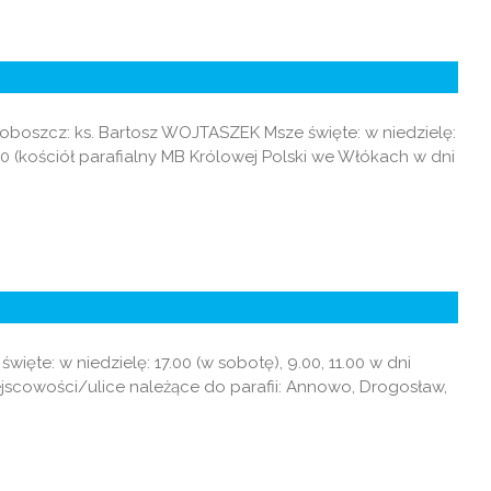
proboszcz: ks. Bartosz WOJTASZEK Msze święte: w niedzielę:
.00 (kościół parafialny MB Królowej Polski we Włókach w dni
te: w niedzielę: 17.00 (w sobotę), 9.00, 11.00 w dni
ejscowości/ulice należące do parafii: Annowo, Drogosław,