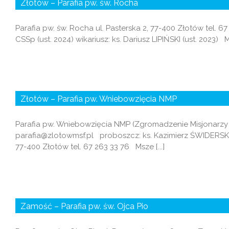
Złotów – Parafia pw. św. Rocha
Parafia pw. św. Rocha ul. Pasterska 2, 77-400 Złotów tel
CSSp (ust. 2024) wikariusz: ks. Dariusz LIPIŃSKI (ust. 2023) Ms
Złotów – Parafia pw. Wniebowzięcia NMP
Parafia pw. Wniebowzięcia NMP (Zgromadzenie Misjonarzy Świ
parafia@zlotowmsf.pl proboszcz: ks. Kazimierz ŚWIDERSKI M
77-400 Złotów tel. 67 263 33 76 Msze [...]
Zamość – Parafia pw. św. Ojca Pio