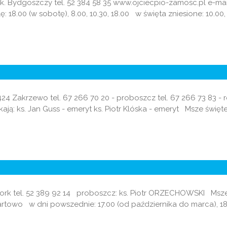
ć k. Bydgoszczy tel. 52 384 58 35 www.ojciecpio-zamosc.pl e-m
 18.00 (w sobotę), 8.00, 10.30, 18.00 w święta zniesione: 10.00,
7-424 Zakrzewo tel. 67 266 70 20 - proboszcz tel. 67 266 73 83
 ks. Jan Guss - emeryt ks. Piotr Klóska - emeryt Msze święte: w n
k tel. 52 389 92 14 proboszcz: ks. Piotr ORZECHOWSKI Msze świ
artowo w dni powszednie: 17.00 (od października do marca), 18.0