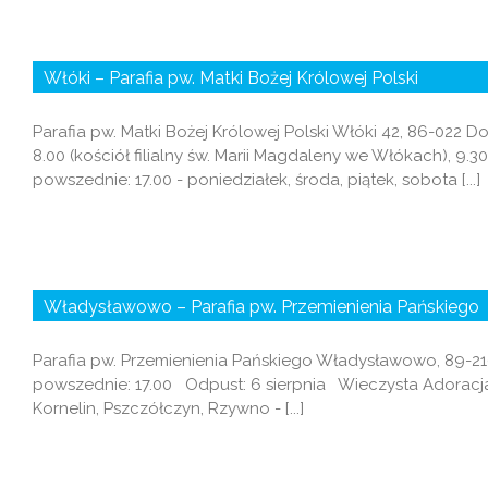
Włóki – Parafia pw. Matki Bożej Królowej Polski
Parafia pw. Matki Bożej Królowej Polski Włóki 42, 86-022 
8.00 (kościół filialny św. Marii Magdaleny we Włókach), 9.
powszednie: 17.00 - poniedziałek, środa, piątek, sobota [...]
Władysławowo – Parafia pw. Przemienienia Pańskiego
Parafia pw. Przemienienia Pańskiego Władysławowo, 89-210 
powszednie: 17.00 Odpust: 6 sierpnia Wieczysta Adoracja:
Kornelin, Pszczółczyn, Rzywno - [...]