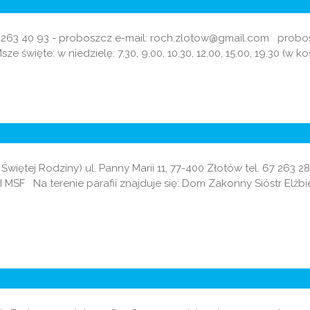
. 67 263 40 93 - proboszcz e-mail: roch.zlotow@gmail.com prob
ze święte: w niedzielę: 7.30, 9.00, 10.30, 12.00, 15.00, 19.30 (w k
ętej Rodziny) ul. Panny Marii 11, 77-400 Złotów tel. 67 263 28
SF Na terenie parafii znajduje się: Dom Zakonny Sióstr Elżbiet