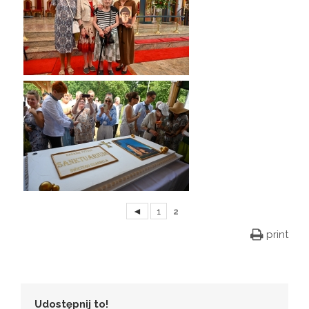
◄
1
2
print
Udostępnij to!