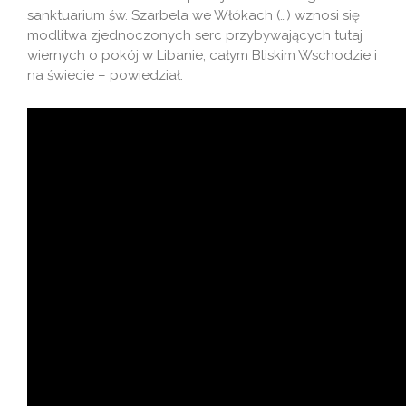
sanktuarium św. Szarbela we Włókach (…) wznosi się
modlitwa zjednoczonych serc przybywających tutaj
wiernych o pokój w Libanie, całym Bliskim Wschodzie i
na świecie – powiedział.