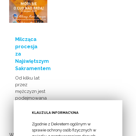
Milcząca
procesja
za
Najświętszym
Sakramentem
Od kilku lat
przez
mężczyzn jest
podejmowana
inicjatywa
milczącej [...]
KLAUZULA INFORMACYJNA
Zgodnie z Dekretem ogólnym w
sprawie ochrony osób fizycznych w
Więcej