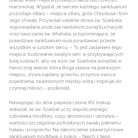
Biskup wiele miejsca poświęcił także duchowości
maronickiej. Wyjaśnił, że sercem każdego sanktuarium
pozostaje ołtarz – miejsce ofiary, grób Chrystusa i tron
Jego chwały. Przywołał ostatnie słowa św. Szarbela
wypowiadane podczas niedokończonej Eucharystii
oraz nauczanie św. Afrahata, przypominające, że
prawdziwe sanktuarium musi powstawać przede
wszystkim w ludzkim sercu. – To jest zadaniem tego
miejsca: budowanie świątyni serc w przybywających
tutaj ludziach, aby na wzór św. Szarbela wzrastali w
heroicznej wierze, która Boga stawia na pierwszym
miejscu, zrywa kajdany grzechu, przynosi owoce
pojednania zwaśnionych między sobą i inspiruje do
czynnej miłości – podkreślił.
Nawiązując do słów papieża Leona XIV, biskup
wskazał, że św. Szarbel uczy współczesnego
człowieka modlitwy, ciszy, skromności i ubóstwa –
wartości szczególnie potrzebnych światu pełnemu
hałasu i pośpiechu. Na zakończenie zawierzył nowe
sanktuarium modlitwie o pokój. – Niech z tego