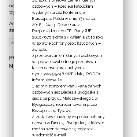
związku z przetwarzaniem danych
nadchodzących
osobowych w Kościele katolickim
wydarzeń >
wydanym przez Konferencję
Episkopatu Polski w dniu 13 marca
Archiwum
2018 r. (dalej: Dekret) oraz
zapowiedzi:
Rozporządzeniem PE i Rady (UE)
2016/679 z dnia 27 kwietnia 2016 roku
w sprawie ochrony osób fizycznych w
związku
z przetwarzaniem danych osobowych i
POZOSTAŁE
w sprawie swobodnego przepływu
NA STRONIE
takich danych oraz uchylenia
dyrektywy 95/46/WE (dalej: RODO)
informujemy, że:
1. administratorem Pani/Pana danych
osobowych jest Diecezja Bydgoska z
siedzibą przy ul. Malczewskiego 1 w
INFORMACJE
Bydgoszczy, reprezentowana przez
Biskupa Jana Tyrawę;
Z
2. został wyznaczony inspektor ochrony
EKAI.PL:
danych w Diecezji Bydgoskiej, z którym
można skonstatować się poprzez
wiadomość e-mail: