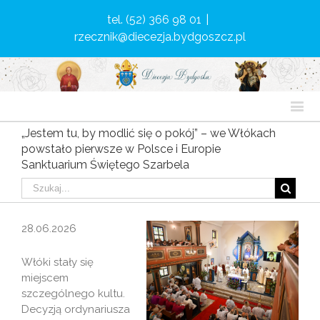
tel. (52) 366 98 01
|
rzecznik@diecezja.bydgoszcz.pl
„Jestem tu, by modlić się o pokój” – we Włókach
powstało pierwsze w Polsce i Europie
Sanktuarium Świętego Szarbela
28.06.2026
Włóki stały się
miejscem
szczególnego kultu.
Decyzją ordynariusza