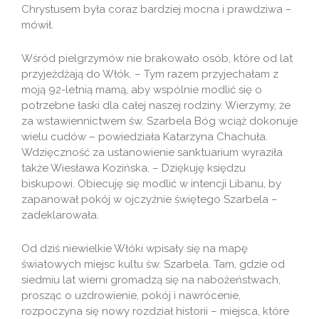
Chrystusem była coraz bardziej mocna i prawdziwa –
mówił.
Wśród pielgrzymów nie brakowało osób, które od lat
przyjeżdżają do Włók. – Tym razem przyjechałam z
moją 92-letnią mamą, aby wspólnie modlić się o
potrzebne łaski dla całej naszej rodziny. Wierzymy, że
za wstawiennictwem św. Szarbela Bóg wciąż dokonuje
wielu cudów – powiedziała Katarzyna Chachuła.
Wdzięczność za ustanowienie sanktuarium wyraziła
także Wiesława Kozińska. – Dziękuję księdzu
biskupowi. Obiecuję się modlić w intencji Libanu, by
zapanował pokój w ojczyźnie świętego Szarbela –
zadeklarowała.
Od dziś niewielkie Włóki wpisały się na mapę
światowych miejsc kultu św. Szarbela. Tam, gdzie od
siedmiu lat wierni gromadzą się na nabożeństwach,
prosząc o uzdrowienie, pokój i nawrócenie,
rozpoczyna się nowy rozdział historii – miejsca, które