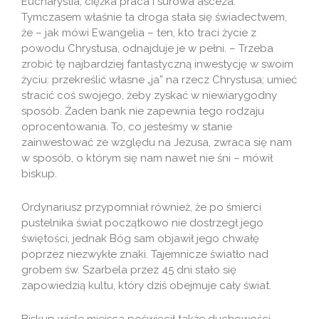
Eucharystia, ciężka praca i surowa asceza.
Tymczasem właśnie ta droga stała się świadectwem,
że – jak mówi Ewangelia – ten, kto traci życie z
powodu Chrystusa, odnajduje je w pełni. – Trzeba
zrobić tę najbardziej fantastyczną inwestycję w swoim
życiu: przekreślić własne „ja” na rzecz Chrystusa; umieć
stracić coś swojego, żeby zyskać w niewiarygodny
sposób. Żaden bank nie zapewnia tego rodzaju
oprocentowania. To, co jesteśmy w stanie
zainwestować ze względu na Jezusa, zwraca się nam
w sposób, o którym się nam nawet nie śni – mówił
biskup.
Ordynariusz przypomniał również, że po śmierci
pustelnika świat początkowo nie dostrzegł jego
świętości, jednak Bóg sam objawił jego chwałę
poprzez niezwykłe znaki. Tajemnicze światło nad
grobem św. Szarbela przez 45 dni stało się
zapowiedzią kultu, który dziś obejmuje cały świat.