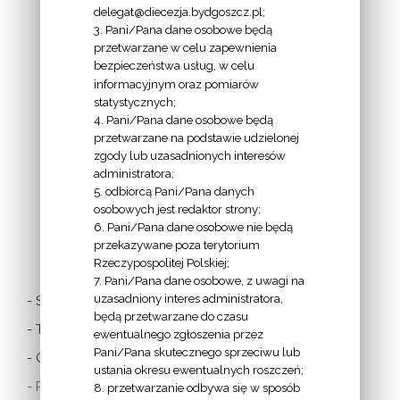
delegat@diecezja.bydgoszcz.pl;
3. Pani/Pana dane osobowe będą
przetwarzane w celu zapewnienia
bezpieczeństwa usług, w celu
INFORMACJE
informacyjnym oraz pomiarów
EPISKOPATU
statystycznych;
4. Pani/Pana dane osobowe będą
POLSKI:
przetwarzane na podstawie udzielonej
zgody lub uzasadnionych interesów
administratora;
5. odbiorcą Pani/Pana danych
osobowych jest redaktor strony;
6. Pani/Pana dane osobowe nie będą
LINKI
przekazywane poza terytorium
Rzeczypospolitej Polskiej;
7. Pani/Pana dane osobowe, z uwagi na
uzasadniony interes administratora,
- Stolica Apostolska
będą przetwarzane do czasu
- Twitter Papieża
ewentualnego zgłoszenia przez
Pani/Pana skutecznego sprzeciwu lub
- Czytania z dnia
ustania okresu ewentualnych roszczeń;
- Polska Misja
8. przetwarzanie odbywa się w sposób