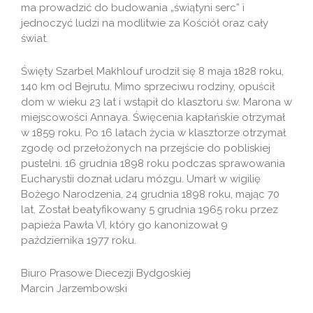
ma prowadzić do budowania „świątyni serc” i
jednoczyć ludzi na modlitwie za Kościół oraz cały
świat.
Święty Szarbel Makhlouf urodził się 8 maja 1828 roku,
140 km od Bejrutu. Mimo sprzeciwu rodziny, opuścił
dom w wieku 23 lat i wstąpił do klasztoru św. Marona w
miejscowości Annaya. Święcenia kapłańskie otrzymał
w 1859 roku. Po 16 latach życia w klasztorze otrzymał
zgodę od przełożonych na przejście do pobliskiej
pustelni. 16 grudnia 1898 roku podczas sprawowania
Eucharystii doznał udaru mózgu. Umarł w wigilię
Bożego Narodzenia, 24 grudnia 1898 roku, mając 70
lat. Został beatyfikowany 5 grudnia 1965 roku przez
papieża Pawła VI, który go kanonizował 9
października 1977 roku.
Biuro Prasowe Diecezji Bydgoskiej
Marcin Jarzembowski