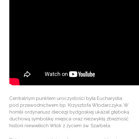
Centralnym punktem uroczystości była Eucharystia
pod przewodnictwem bp. Krzysztofa Włodarczyka. W
homilii ordynariusz diecezji bydgoskiej ukazał głęboką
duchową symbolikę miejsca oraz niezwykłą zbieżność
historii niewielkich Włók z życiem św. Szarbela.