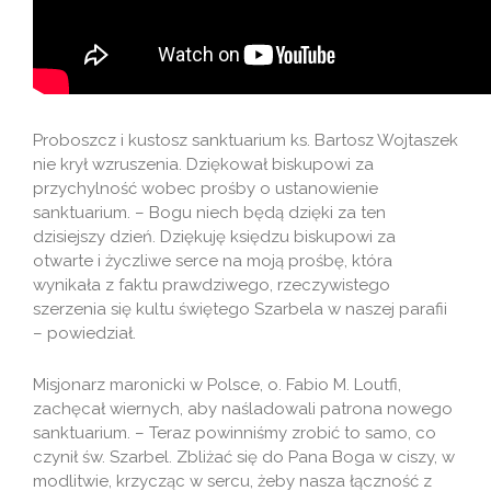
Proboszcz i kustosz sanktuarium ks. Bartosz Wojtaszek
nie krył wzruszenia. Dziękował biskupowi za
przychylność wobec prośby o ustanowienie
sanktuarium. – Bogu niech będą dzięki za ten
dzisiejszy dzień. Dziękuję księdzu biskupowi za
otwarte i życzliwe serce na moją prośbę, która
wynikała z faktu prawdziwego, rzeczywistego
szerzenia się kultu świętego Szarbela w naszej parafii
– powiedział.
Misjonarz maronicki w Polsce, o. Fabio M. Loutfi,
zachęcał wiernych, aby naśladowali patrona nowego
sanktuarium. – Teraz powinniśmy zrobić to samo, co
czynił św. Szarbel. Zbliżać się do Pana Boga w ciszy, w
modlitwie, krzycząc w sercu, żeby nasza łączność z