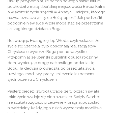
Biskup przypomniał, że patron nowego sanktuarium
pochodził z małej libańskiej miejscowości Bekaa Kafra,
a większość życia spędził w Annaya – miejscu, którego
nazwa oznacza „miejsce Bożej opieki”. Jak podkreślił,
podobnie niewielkie Włóki mogą stać się przestrzenią
szczególnego działania Boga.
Rozważając Ewangelię, bp Włodarczyk wskazał, że
życie św. Szarbela było doskonałą realizacją słów
Chrystusa o wyborze Boga ponad wszystko.
Przypomniał, że libański pustelnik opuścił rodzinny
dom, wybierając drogę całkowitego oddania się
Bogu. Ta decyzja prowadziła go przez lata życia
ukrytego, modlitwy, pracy i milczenia ku pełnemu
zjednoczeniu z Chrystusem.
Pasterz diecezji zwrócił uwagę, że w oczach świata
takie życie wydaje się niezrozumiałe. Święty Szarbel
nie szukał rozgłosu, przeciwnie – pragnął pozostać
niewidzialny. Każdy jego dzień wyznaczały modlitwa,