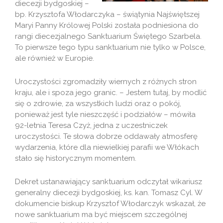
diecezji bydgoskiej –
bp. Krzysztofa Włodarczyka – świątynia Najświętszej
Maryi Panny Królowej Polski została podniesiona do
rangi diecezjalnego Sanktuarium Świętego Szarbela.
To pierwsze tego typu sanktuarium nie tylko w Polsce,
ale również w Europie.
Uroczystości zgromadziły wiernych z różnych stron
kraju, ale i spoza jego granic. – Jestem tutaj, by modlić
się o zdrowie, za wszystkich ludzi oraz o pokój,
ponieważ jest tyle nieszczęść i podziałów – mówiła
92-letnia Teresa Czyż, jedna z uczestniczek
uroczystości. Te słowa dobrze oddawały atmosferę
wydarzenia, które dla niewielkiej parafii we Włókach
stało się historycznym momentem.
Dekret ustanawiający sanktuarium odczytał wikariusz
generalny diecezji bydgoskiej, ks. kan. Tomasz Cyl. W
dokumencie biskup Krzysztof Włodarczyk wskazał, że
nowe sanktuarium ma być miejscem szczególnej