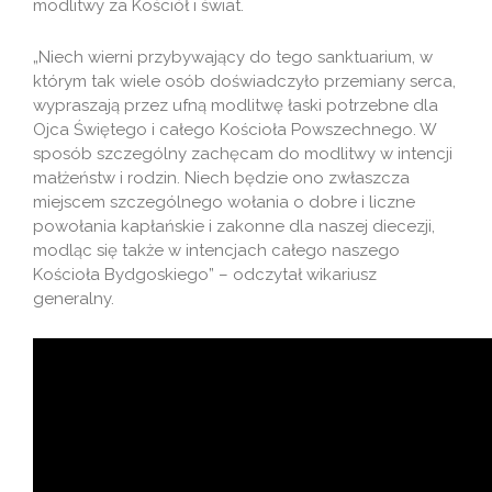
modlitwy za Kościół i świat.
„Niech wierni przybywający do tego sanktuarium, w
którym tak wiele osób doświadczyło przemiany serca,
wypraszają przez ufną modlitwę łaski potrzebne dla
Ojca Świętego i całego Kościoła Powszechnego. W
sposób szczególny zachęcam do modlitwy w intencji
małżeństw i rodzin. Niech będzie ono zwłaszcza
miejscem szczególnego wołania o dobre i liczne
powołania kapłańskie i zakonne dla naszej diecezji,
modląc się także w intencjach całego naszego
Kościoła Bydgoskiego” – odczytał wikariusz
generalny.