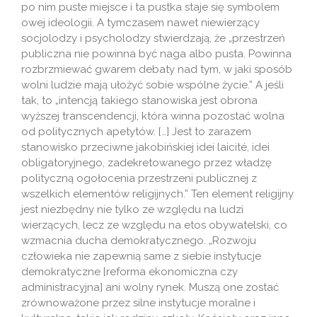
po nim puste miejsce i ta pustka staje się symbolem
owej ideologii. A tymczasem nawet niewierzący
socjolodzy i psycholodzy stwierdzają, że „przestrzeń
publiczna nie powinna być naga albo pusta. Powinna
rozbrzmiewać gwarem debaty nad tym, w jaki sposób
wolni ludzie mają ułożyć sobie wspólne życie.” A jeśli
tak, to „intencją takiego stanowiska jest obrona
wyższej transcendencji, która winna pozostać wolna
od politycznych apetytów. […] Jest to zarazem
stanowisko przeciwne jakobińskiej idei laicité, idei
obligatoryjnego, zadekretowanego przez władzę
polityczną ogołocenia przestrzeni publicznej z
wszelkich elementów religijnych.” Ten element religijny
jest niezbędny nie tylko ze względu na ludzi
wierzących, lecz ze względu na etos obywatelski, co
wzmacnia ducha demokratycznego. „Rozwoju
człowieka nie zapewnią same z siebie instytucje
demokratyczne [reforma ekonomiczna czy
administracyjna] ani wolny rynek. Muszą one zostać
zrównoważone przez silne instytucje moralne i