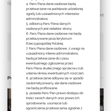
Ojczyznę, Europę.
4. Pani/Pana dane osobowe będą
przetwarzane na podstawie udzielonej
zgody lub uzasadnionych interesów
print
administratora;
5. odbiorcą Pani/Pana danych
osobowych jest redaktor strony;
6. Pani/Pana dane osobowe nie będą
przekazywane poza terytorium
Udostępnij to!
Rzeczypospolitej Polskiej;
7. Pani/Pana dane osobowe, z uwagi na
Facebook
Twitter
Google+
Email
uzasadniony interes administratora,
będą przetwarzane do czasu
ewentualnego zgłoszenia przez
Pani/Pana skutecznego sprzeciwu lub
ustania okresu ewentualnych roszczeń;
POWIĄZANE POSTY
8. przetwarzanie odbywa się w sposób
zautomatyzowany, ale dane osobowe
nie będą profilowane.
9. posiada Pani/Pan prawo dostępu do
treści swoich danych oraz prawo ich
sprostowania, usunięcia lub
a
Homilia bp. Jana
List biskupa
ograniczenia przetwarzania zgodnie z
Tyrawy z okazji
bydgoskiego