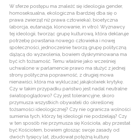
W sferze postępu ma znaleźć się ideologia gender,
homoseksualna, ekologiczna (bardziej dba się o
prawa zwierząt niż prawa człowieka), bioetyczna
(aborcja, eutanazja, klonowanie, in vitro). Wyznawcy
tej ideologii, tworząc grupę kulturową, która deklaruje
potrzebę powstania nowego człowieka i nowej
społeczności, jednocześnie tworzą grupę polityczną
dążącą do wyzwolenia, bowiem dyskryminowana ma
być ich tożsamość. Temu właśnie jako wcześniej
uchwalone w parlamencie prawo ma służyć z jednej
strony polityczna poprawność, z drugiej mowa
nienawiści, która ma wykluczać jakąkolwiek krytykę.
Czy w takim przypadku państwo jest nadal neutralne
światopoglądowo? Czy jest tolerancyjne, skoro
przymusza wszystkich obywateli do określonej
tożsamości ideologicznej? Czy nie ogranicza wolności
sumienia tych, którzy tej ideologii nie podzielają? Czy
w ten sposób nie przymusza się Kościoła, aby przestał
być Kościołem, bowiem głosząc swoje zasady od
dwóch tysięcy lat, zbudował potężną kulturę