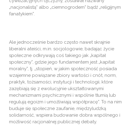
cywilizacyjnych ojczyzny, zostawał nazwany
„nacjonalistą” albo „ciemnogrodem” bądź „religijnym
fanatykiem”.
Ale jednocześnie bardzo często nawet skrajnie
liberalni ateiści, m.in. socjologowie, badając życie
społeczne odkrywają coś takiego jak „kapitał
społeczny”, gdzie jego fundamentem jest „kapitał
moralny”, tj. „stopień, w jakim społeczność posiada
wzajemne powiązane zbiory wartości i cnót, norm,
praktyk, tożsamości, instytucji i technologii, które
zazębiają się z ewolucyjnie ukształtowanymi
mechanizmami psychicznymi i wspólnie tłumią lub
regulują egoizm i umożliwiają współpracę”. To na nim
buduje się społeczne zaufanie, międzyludzką
solidarność, wspiera budowanie dobra wspólnego i
możliwość racjonalnej publicznej debaty.