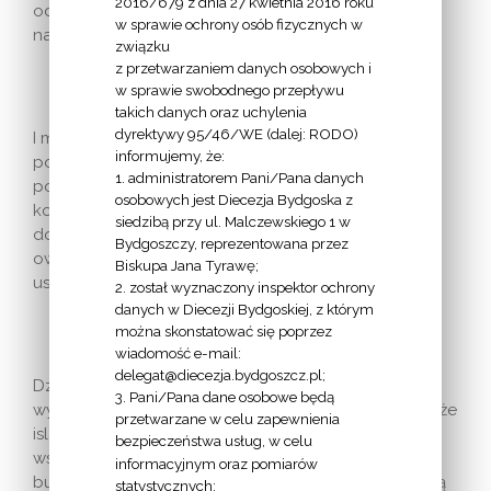
2016/679 z dnia 27 kwietnia 2016 roku
odpuść nam nasze winy, jako i my odpuszczamy
w sprawie ochrony osób fizycznych w
naszym winowajcom!».
związku
z przetwarzaniem danych osobowych i
w sprawie swobodnego przepływu
takich danych oraz uchylenia
dyrektywy 95/46/WE (dalej: RODO)
I mówił dalej Kardynał: „Wiemy, że w życiu
informujemy, że:
poszczególnych ludzi – zwłaszcza mocno
1. administratorem Pani/Pana danych
pokrzywdzonych – chwile takie mogą bardzo dużo
osobowych jest Diecezja Bydgoska z
kosztować. O tym wiemy wszyscy. Po to, żeby dojść
siedzibą przy ul. Malczewskiego 1 w
do przebaczenia, każdy człowiek musi się łamać, ale
Bydgoszczy, reprezentowana przez
owo przełamywanie i poprawianie swego
Biskupa Jana Tyrawę;
usposobienia jest właśnie chrześcijaństwem”.
2. został wyznaczony inspektor ochrony
danych w Diecezji Bydgoskiej, z którym
można skonstatować się poprzez
wiadomość e-mail:
delegat@diecezja.bydgoszcz.pl;
Dzisiaj chrześcijaństwo staje wobec nowego
3. Pani/Pana dane osobowe będą
wyzwania, nie tylko wobec liberalnej lewicy, lecz także
przetwarzane w celu zapewnienia
islamu. Dzisiaj chrześcijanie nie tylko nie mogą
bezpieczeństwa usług, w celu
wstydzić się chrześcijaństwa, ale właśnie na nim
informacyjnym oraz pomiarów
budować swoją tożsamość, aby obronić siebie, swoją
statystycznych;