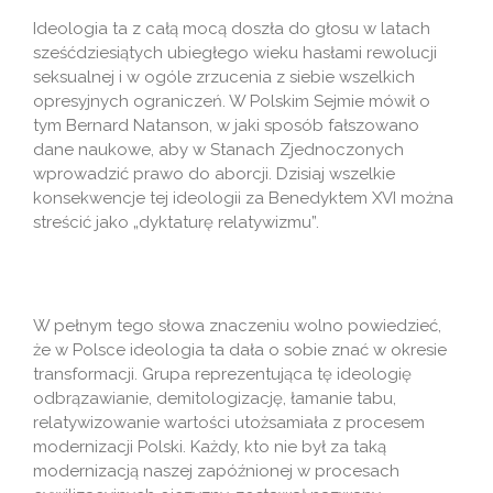
Ideologia ta z całą mocą doszła do głosu w latach
sześćdziesiątych ubiegłego wieku hasłami rewolucji
seksualnej i w ogóle zrzucenia z siebie wszelkich
opresyjnych ograniczeń. W Polskim Sejmie mówił o
tym Bernard Natanson, w jaki sposób fałszowano
dane naukowe, aby w Stanach Zjednoczonych
wprowadzić prawo do aborcji. Dzisiaj wszelkie
konsekwencje tej ideologii za Benedyktem XVI można
streścić jako „dyktaturę relatywizmu”.
W pełnym tego słowa znaczeniu wolno powiedzieć,
że w Polsce ideologia ta dała o sobie znać w okresie
transformacji. Grupa reprezentująca tę ideologię
odbrązawianie, demitologizację, łamanie tabu,
relatywizowanie wartości utożsamiała z procesem
modernizacji Polski. Każdy, kto nie był za taką
modernizacją naszej zapóźnionej w procesach