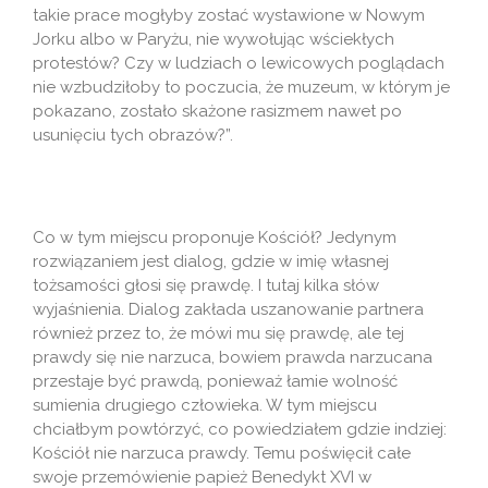
takie prace mogłyby zostać wystawione w Nowym
Jorku albo w Paryżu, nie wywołując wściekłych
protestów? Czy w ludziach o lewicowych poglądach
nie wzbudziłoby to poczucia, że muzeum, w którym je
pokazano, zostało skażone rasizmem nawet po
usunięciu tych obrazów?”.
Co w tym miejscu proponuje Kościół? Jedynym
rozwiązaniem jest dialog, gdzie w imię własnej
tożsamości głosi się prawdę. I tutaj kilka słów
wyjaśnienia. Dialog zakłada uszanowanie partnera
również przez to, że mówi mu się prawdę, ale tej
prawdy się nie narzuca, bowiem prawda narzucana
przestaje być prawdą, ponieważ łamie wolność
sumienia drugiego człowieka. W tym miejscu
chciałbym powtórzyć, co powiedziałem gdzie indziej:
Kościół nie narzuca prawdy. Temu poświęcił całe
swoje przemówienie papież Benedykt XVI w