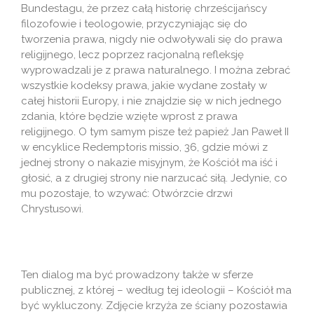
Bundestagu, że przez całą historię chrześcijańscy
filozofowie i teologowie, przyczyniając się do
tworzenia prawa, nigdy nie odwoływali się do prawa
religijnego, lecz poprzez racjonalną refleksję
wyprowadzali je z prawa naturalnego. I można zebrać
wszystkie kodeksy prawa, jakie wydane zostały w
całej historii Europy, i nie znajdzie się w nich jednego
zdania, które będzie wzięte wprost z prawa
religijnego. O tym samym pisze też papież Jan Paweł II
w encyklice Redemptoris missio, 36, gdzie mówi z
jednej strony o nakazie misyjnym, że Kościół ma iść i
głosić, a z drugiej strony nie narzucać siłą. Jedynie, co
mu pozostaje, to wzywać: Otwórzcie drzwi
Chrystusowi.
Ten dialog ma być prowadzony także w sferze
publicznej, z której – według tej ideologii – Kościół ma
być wykluczony. Zdjęcie krzyża ze ściany pozostawia