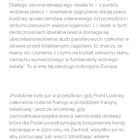
Dlatego obrona istniejącego świata to – z punktu
widzenia lewicy – śmiertelne zagrożenie dla jej planu
budowy społeczeństwa oderwanego od przeszłości i
dotychczasowych więzów lojalności. (…) Jeżeli w tych
okolicznościach liberalna lewica domaga się
ubezwłasnowolnienia służb państwowych, rzekomo w
obawie przed totalitarnymi ciągotami, to znaczy, że
mamy do czynienia z czymś na kształt zamachu stanu,
zamachu wymierzonego w fundamenty wolnego
świata”. To w imię tej ideologii rozbrojono Europę.
„Podobnie było już w przeszłości, gdy Front Ludowy
całkowicie rozbroił Francję w przeddzień II wojny
światowej, i jeszcze wcześniej, gdy
zachodnioeuropejska lewica sabotowała dostawy
broni dla Polski powstrzymującej bolszewickie hordy
nacierające w 1920 roku na Zachód, wszystko po to,
aby porzucając lub wręcz zdradzając własne