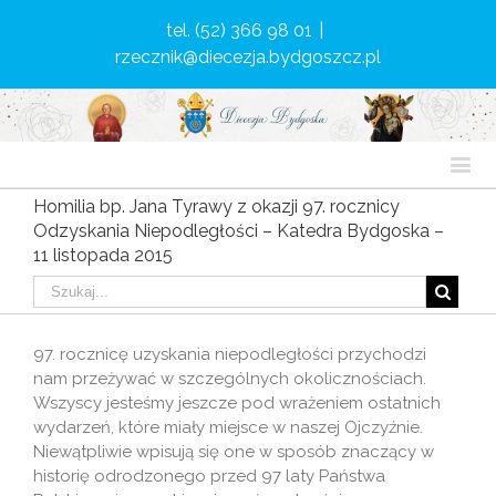
tel. (52) 366 98 01
|
rzecznik@diecezja.bydgoszcz.pl
Homilia bp. Jana Tyrawy z okazji 97. rocznicy
Odzyskania Niepodległości – Katedra Bydgoska –
11 listopada 2015
97. rocznicę uzyskania niepodległości przychodzi
nam przeżywać w szczególnych okolicznościach.
Wszyscy jesteśmy jeszcze pod wrażeniem ostatnich
wydarzeń, które miały miejsce w naszej Ojczyźnie.
Niewątpliwie wpisują się one w sposób znaczący w
historię odrodzonego przed 97 laty Państwa