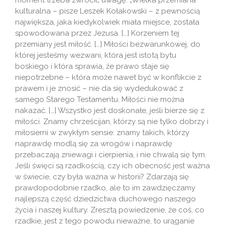
moment trzeba zwrócić uwagę. „Wielka przemiana
kulturalna – pisze Leszek Kołakowski – z pewnością
największa, jaka kiedykolwiek miała miejsce, została
spowodowana przez Jezusa. […] Korzeniem tej
przemiany jest miłość. […] Miłości bezwarunkowej, do
której jesteśmy wezwani, która jest istotą bytu
boskiego i która sprawia, że prawo staje się
niepotrzebne – która może nawet być w konflikcie z
prawem i je znosić – nie da się wydedukować z
samego Starego Testamentu. Miłości nie można
nakazać. […] Wszystko jest doskonałe, jeśli bierze się z
miłości. Znamy chrześcijan, którzy są nie tylko dobrzy i
miłosierni w zwykłym sensie: znamy takich, którzy
naprawdę modlą się za wrogów i naprawdę
przebaczają zniewagi i cierpienia, i nie chwalą się tym.
Jeśli święci są rzadkością, czy ich obecność jest ważna
w świecie, czy była ważna w historii? Zdarzają się
prawdopodobnie rzadko, ale to im zawdzięczamy
najlepszą część dziedzictwa duchowego naszego
życia i naszej kultury. Zresztą powiedzenie, że coś, co
rzadkie, jest z tego powodu nieważne, to urąganie