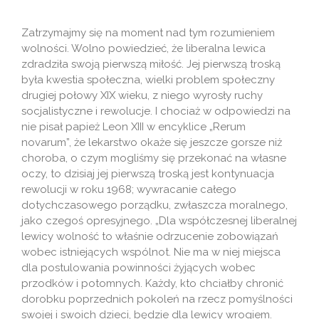
Zatrzymajmy się na moment nad tym rozumieniem
wolności. Wolno powiedzieć, że liberalna lewica
zdradziła swoją pierwszą miłość. Jej pierwszą troską
była kwestia społeczna, wielki problem społeczny
drugiej połowy XIX wieku, z niego wyrosły ruchy
socjalistyczne i rewolucje. I chociaż w odpowiedzi na
nie pisał papież Leon XIII w encyklice „Rerum
novarum”, że lekarstwo okaże się jeszcze gorsze niż
choroba, o czym mogliśmy się przekonać na własne
oczy, to dzisiaj jej pierwszą troską jest kontynuacja
rewolucji w roku 1968; wywracanie całego
dotychczasowego porządku, zwłaszcza moralnego,
jako czegoś opresyjnego. „Dla współczesnej liberalnej
lewicy wolność to właśnie odrzucenie zobowiązań
wobec istniejących wspólnot. Nie ma w niej miejsca
dla postulowania powinności żyjących wobec
przodków i potomnych. Każdy, kto chciałby chronić
dorobku poprzednich pokoleń na rzecz pomyślności
swojej i swoich dzieci, będzie dla lewicy wrogiem.