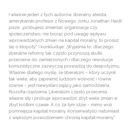
I właśnie jeden z tych autorów, liberalny ateista,
amerykański profesor z Nowego Jorku Jonathan Haidt
pisze: „próbujesz zmieniać organizację czy
społeczeństwo, nie biorąc pod uwagę wpływu
wprowadzanych zmian na kapitał moralny, to prosisz
się o kłopoty.” I konkluduje: „Wyjaśnia to, dlaczego
liberalne reformy tak często przynoszą skutki
przeciwne do zamierzonych i dlaczego rewolucje
komunistyczne zazwyczaj prowadzą do despotyzmu.
Właśnie dlatego myślę, że liberalizm – który uczynił
tak wiele, aby zapewnić ludziom wolność i równe
szanse – jest niewystarczający jako samodzielna
filozofia rządzenia. Liberalizm często przecenia
własne siły i próbuje wprowadzić zbyt wiele zmian w
zbyt krótkim czasie. A co za tym idzie – mimo woli
pomniejsza kapitał moralny. Konserwatyści natomiast
z większym powodzeniem chronią kapitał moralny.”