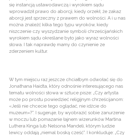
się instancją ustawodawczą i wyrokiem sądu
wprowadził prawo do aborcji, kiedy orzekł, że zakaz
aborcji jest sprzeczny z prawem do wolności. A i u nas
można znaleźć kilka tego typu wyroków, kiedy
niszczenie czy wyszydzanie symboli chrześcijańskich
wyrokiem sądu określane było jako wyraz wolności
słowa. I tak naprawdę mamy do czynienie ze
zderzeniem kultur.
W tym miejscu raz jeszcze chciałbym odwołać się do
Jonathana Haidta, który odnośnie interesującego nas
tematu wolności słowa w sztuce pisze: „Czy artysta
może po prostu powiedzieć religijnym chrześcijanom:
«Jeśli nie chcecie tego oglądać, nie idźcie do
muzeum»?”. I sugeruje, by wyobrazić sobie zanurzenie
w moczu lub pomazanie łajnem wizerunków Martina
Luthera Kinga lub Nelsona Mandeli, którym ludzie
lewicy oddają „niemal boską cześć”. I konkluduje: „Czy