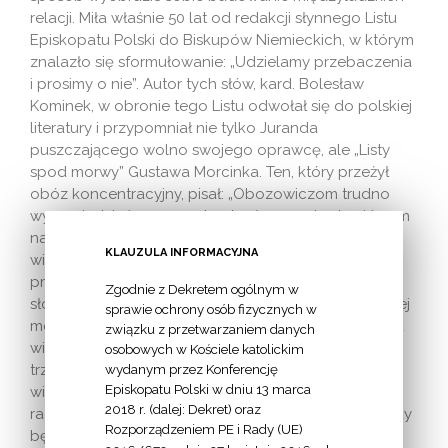
relacji. Miła właśnie 50 lat od redakcji słynnego Listu
Episkopatu Polski do Biskupów Niemieckich, w którym
znalazło się sformułowanie: „Udzielamy przebaczenia
i prosimy o nie”. Autor tych słów, kard. Bolesław
Kominek, w obronie tego Listu odwołał się do polskiej
literatury i przypomniał nie tylko Juranda
puszczającego wolno swojego oprawcę, ale „Listy
spod morwy” Gustawa Morcinka. Ten, który przeżył
obóz koncentracyjny, pisał: „Obozowiczom trudno
wypowiedzieć szczerze tamte słowa «… i odpuść nam
nasze winy, jako i my odpuszczamy naszym
KLAUZULA INFORMACYJNA
winowajcom!». Słowa te są dla nas jak kamień na
prostej drodze, na którym boleśnie się potykamy. Na
Zgodnie z Dekretem ogólnym w
słowach tych załamujemy się i nie kończymy zaczętej
sprawie ochrony osób fizycznych w
modlitwy. Lecz podobnie jak w obozie miał człowiek
związku z przetwarzaniem danych
wiarę, iż przyjdzie taki dzień wyzwolenia, a ta wiara
osobowych w Kościele katolickim
trzymała go przy życiu, tak i teraz pragnie mieć tę
wydanym przez Konferencję
Episkopatu Polski w dniu 13 marca
wiarę, że może kiedyś przyjdzie chwila, taka dziwna
2018 r. (dalej: Dekret) oraz
radosna, cicha, pokorna chwila w naszym życiu, kiedy
Rozporządzeniem PE i Rady (UE)
będzie mógł wyszeptać owe proste słowa: «… i