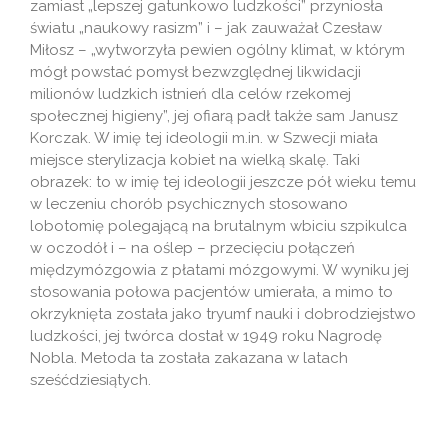
zamiast „lepszej gatunkowo ludzkości” przyniosła
światu „naukowy rasizm” i – jak zauważał Czesław
Miłosz – „wytworzyła pewien ogólny klimat, w którym
mógł powstać pomysł bezwzględnej likwidacji
milionów ludzkich istnień dla celów rzekomej
społecznej higieny”, jej ofiarą padł także sam Janusz
Korczak. W imię tej ideologii m.in. w Szwecji miała
miejsce sterylizacja kobiet na wielką skalę. Taki
obrazek: to w imię tej ideologii jeszcze pół wieku temu
w leczeniu chorób psychicznych stosowano
lobotomię polegającą na brutalnym wbiciu szpikulca
w oczodół i – na oślep – przecięciu połączeń
międzymózgowia z płatami mózgowymi. W wyniku jej
stosowania połowa pacjentów umierała, a mimo to
okrzyknięta została jako tryumf nauki i dobrodziejstwo
ludzkości, jej twórca dostał w 1949 roku Nagrodę
Nobla. Metoda ta została zakazana w latach
sześćdziesiątych.