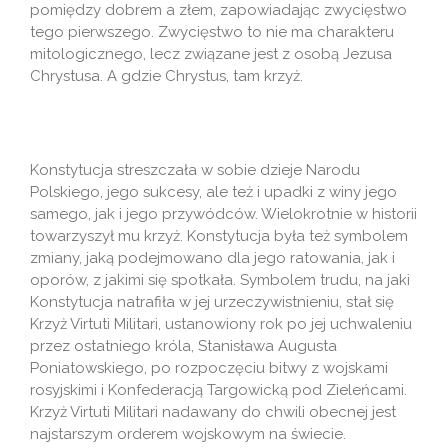
pomiędzy dobrem a złem, zapowiadając zwycięstwo
tego pierwszego. Zwycięstwo to nie ma charakteru
mitologicznego, lecz związane jest z osobą Jezusa
Chrystusa. A gdzie Chrystus, tam krzyż.
Konstytucja streszczała w sobie dzieje Narodu
Polskiego, jego sukcesy, ale też i upadki z winy jego
samego, jak i jego przywódców. Wielokrotnie w historii
towarzyszył mu krzyż. Konstytucja była też symbolem
zmiany, jaką podejmowano dla jego ratowania, jak i
oporów, z jakimi się spotkała. Symbolem trudu, na jaki
Konstytucja natrafiła w jej urzeczywistnieniu, stał się
Krzyż Virtuti Militari, ustanowiony rok po jej uchwaleniu
przez ostatniego króla, Stanisława Augusta
Poniatowskiego, po rozpoczęciu bitwy z wojskami
rosyjskimi i Konfederacją Targowicką pod Zieleńcami.
Krzyż Virtuti Militari nadawany do chwili obecnej jest
najstarszym orderem wojskowym na świecie.