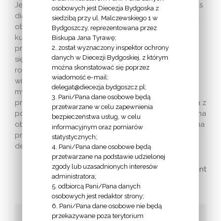
Jesteśmy skazani na dialog, to znaczy tylko wówczas
osobowych jest Diecezja Bydgoska z
dialog ten ma szanse powodzenia, kiedy uzna się za
siedzibą przy ul. Malczewskiego 1 w
obecne i działające w każdej tradycji etnicznej i
Bydgoszczy, reprezentowana przez
kulturowej, w każdej tradycji religijnej, poszukiwanie
Biskupa Jana Tyrawę;
2. został wyznaczony inspektor ochrony
prawdy, dobra, Boga. A z drugiej strony, kto nazywa
danych w Diecezji Bydgoskiej, z którym
się laikiem, nie może żądać posiadania monopolu na
można skonstatować się poprzez
rozum. Należy on do wszystkich, do każdej osoby
wiadomość e-mail:
wierzącej i niewierzącej. Dziwnym laicyzmem jest
delegat@diecezja.bydgoszcz.pl;
myślenie, że racjonalna argumentacja stanowi
3. Pani/Pana dane osobowe będą
przywilej osoby, a bardzo często mamy do czynienia z
przetwarzane w celu zapewnienia
poglądami fideistycznymi. Tania ironia, nieuzasadniona
bezpieczeństwa usług, w celu
obraza, kłamstwo, oczernianie, celowo nastawione na
informacyjnym oraz pomiarów
przemoc i na nienawiść nie są godne
statystycznych;
demokratycznego stylu i dyskusji.
4. Pani/Pana dane osobowe będą
przetwarzane na podstawie udzielonej
zgody lub uzasadnionych interesów
print
administratora;
5. odbiorcą Pani/Pana danych
osobowych jest redaktor strony;
6. Pani/Pana dane osobowe nie będą
przekazywane poza terytorium
Udostępnij to!