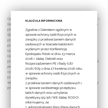
Gdzie szukać porozumienia pomiędzy światem religii i
KLAUZULA INFORMACYJNA
światem laickim w polityce. W tym miejscu chciałbym
przypomnieć za papieżem Benedyktem XVI
Zgodnie z Dekretem ogólnym w
stwierdzenia Jürgena Habermasa, który „twierdzi, że
sprawie ochrony osób fizycznych w
związku z przetwarzaniem danych
prawowitość karty konstytucyjnej jako przesłanki
osobowych w Kościele katolickim
praworządności ma dwa źródła: uprawnione
wydanym przez Konferencję
uczestnictwo w polityce wszystkich obywateli oraz
Episkopatu Polski w dniu 13 marca
racjonalność formy rozwiązywania sporów
2018 r. (dalej: Dekret) oraz
politycznych”. Owa racjonalność formy „nie może być
Rozporządzeniem PE i Rady (UE)
jedynie walką o arytmetyczne większości, lecz musi
2016/679 z dnia 27 kwietnia 2016 roku
cechować ją «proces argumentacji wyczulonej na
w sprawie ochrony osób fizycznych w
prawdę»”. Tym samym Habermas na nowo
związku
wprowadza do debaty politycznej i filozoficznej ideę
z przetwarzaniem danych osobowych i
prawdy.
w sprawie swobodnego przepływu
takich danych oraz uchylenia
dyrektywy 95/46/WE (dalej: RODO)
informujemy, że:
1. administratorem Pani/Pana danych