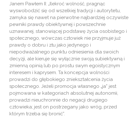
Janem Pawłem II: „Ilekroć wolność, pragnąc
wyswobodzić się od wszelkiej tradycji i autorytetu,
zamyka się nawet na pierwotne najbardziej oczywiste
pewniki prawdy obiektywnej i powszechnie
uznawanej, stanowiącej podstawę życia osobistego i
społecznego, wówczas człowiek nie przyjmuje już
prawdy o dobru i złu jako jedynego i
niepodważalnego punktu odniesienia dla swoich
decyzji, ale kieruje się wyłącznie swoją subiektywną i
zmienną opinią lub po prostu swym egoistycznym
interesem i kaprysem. Ta koncepcja wolności
prowadzi do głębokiego zniekształcenia życia
społecznego. Jeżeli promocja własnego „ja” jest
pojmowana w kategoriach absolutnej autonomii,
prowadzi nieuchronnie do negacji drugiego
człowieka; jest on postrzegany jako wróg, przed
którym trzeba się bronić”.