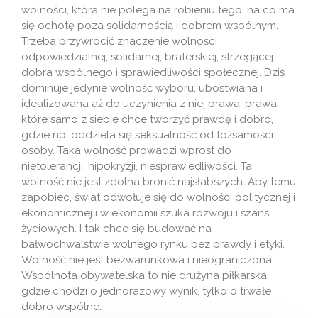
wolności, która nie polega na robieniu tego, na co ma
się ochotę poza solidarnością i dobrem wspólnym.
Trzeba przywrócić znaczenie wolności
odpowiedzialnej, solidarnej, braterskiej, strzegącej
dobra wspólnego i sprawiedliwości społecznej. Dziś
dominuje jedynie wolność wyboru, ubóstwiana i
idealizowana aż do uczynienia z niej prawa; prawa,
które samo z siebie chce tworzyć prawdę i dobro,
gdzie np. oddziela się seksualność od tożsamości
osoby. Taka wolność prowadzi wprost do
nietolerancji, hipokryzji, niesprawiedliwości. Ta
wolność nie jest zdolna bronić najsłabszych. Aby temu
zapobiec, świat odwołuje się do wolności politycznej i
ekonomicznej i w ekonomii szuka rozwoju i szans
życiowych. I tak chce się budować na
bałwochwalstwie wolnego rynku bez prawdy i etyki.
Wolność nie jest bezwarunkowa i nieograniczona.
Wspólnota obywatelska to nie drużyna piłkarska,
gdzie chodzi o jednorazowy wynik, tylko o trwałe
dobro wspólne.