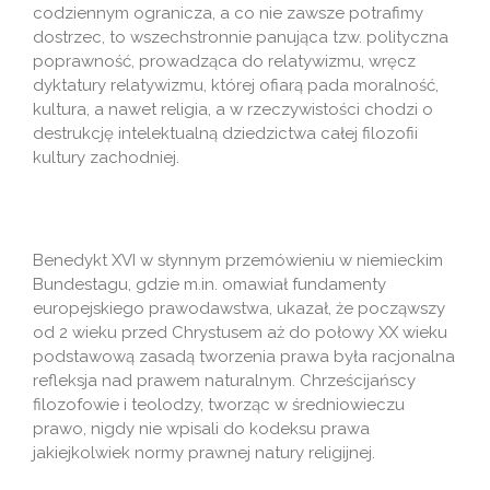
codziennym ogranicza, a co nie zawsze potrafimy
dostrzec, to wszechstronnie panująca tzw. polityczna
poprawność, prowadząca do relatywizmu, wręcz
dyktatury relatywizmu, której ofiarą pada moralność,
kultura, a nawet religia, a w rzeczywistości chodzi o
destrukcję intelektualną dziedzictwa całej filozofii
kultury zachodniej.
Benedykt XVI w słynnym przemówieniu w niemieckim
Bundestagu, gdzie m.in. omawiał fundamenty
europejskiego prawodawstwa, ukazał, że począwszy
od 2 wieku przed Chrystusem aż do połowy XX wieku
podstawową zasadą tworzenia prawa była racjonalna
refleksja nad prawem naturalnym. Chrześcijańscy
filozofowie i teolodzy, tworząc w średniowieczu
prawo, nigdy nie wpisali do kodeksu prawa
jakiejkolwiek normy prawnej natury religijnej.