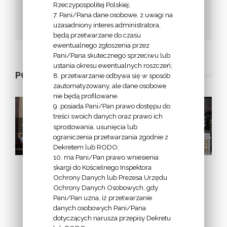
Rzeczypospolitej Polskiej;
7. Pani/Pana dane osobowe, z uwagi na
Facebook
Twitter
Google+
Email
uzasadniony interes administratora,
będą przetwarzane do czasu
ewentualnego zgłoszenia przez
Pani/Pana skutecznego sprzeciwu lub
ustania okresu ewentualnych roszczeń;
POWIĄZANE POSTY
8. przetwarzanie odbywa się w sposób
zautomatyzowany, ale dane osobowe
nie będą profilowane.
9. posiada Pani/Pan prawo dostępu do
treści swoich danych oraz prawo ich
sprostowania, usunięcia lub
a
Homilia bp. Jana
List biskupa
ograniczenia przetwarzania zgodnie z
Tyrawy z okazji
bydgoskiego
Dekretem lub RODO;
40. rocznicy
Jana Tyrawy na
10. ma Pani/Pan prawo wniesienia
wydarzeń
Wielki Post 2021
skargi do Kościelnego Inspektora
Bydgoskiego
Ochrony Danych lub Prezesa Urzędu
Marca 1981 –
Ochrony Danych Osobowych, gdy
3
Katedra
Pani/Pan uzna, iż przetwarzanie
danych osobowych Pani/Pana
Bydgoska – 19
dotyczących narusza przepisy Dekretu
marca 2021