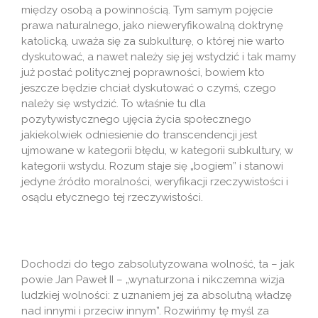
między osobą a powinnością. Tym samym pojęcie
prawa naturalnego, jako nieweryfikowalną doktrynę
katolicką, uważa się za subkulturę, o której nie warto
dyskutować, a nawet należy się jej wstydzić i tak mamy
już postać politycznej poprawności, bowiem kto
jeszcze będzie chciał dyskutować o czymś, czego
należy się wstydzić. To właśnie tu dla
pozytywistycznego ujęcia życia społecznego
jakiekolwiek odniesienie do transcendencji jest
ujmowane w kategorii błędu, w kategorii subkultury, w
kategorii wstydu. Rozum staje się „bogiem” i stanowi
jedyne źródło moralności, weryfikacji rzeczywistości i
osądu etycznego tej rzeczywistości.
Dochodzi do tego zabsolutyzowana wolność, ta – jak
powie Jan Paweł II – „wynaturzona i nikczemna wizja
ludzkiej wolności: z uznaniem jej za absolutną władzę
nad innymi i przeciw innym”. Rozwińmy tę myśl za