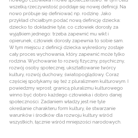
nowego człowieka i nowe społeczeństwo. W tym celu
wszelką rzeczywistość poddaje się nowej definicji. Na
nowo próbuje się definiować np. rodzinę. Jako
przykład chciałbym podać nową definicję dziecka:
dziecko to dokładnie tyle, co człowiek dorosły za
wyjątkiem jednego: trzeba zapewnić mu wikt i
opierunek, człowiek dorosły zapewnia to sobie sam.
W tym miejscu z definicji dziecka wykreślony zostaje
cały proces wychowania, który zapewnić może tylko
rodzina. Wychowanie to rozwój fizyczny, psychiczny,
rozwój osoby społecznej, ukształtowanie twórcy
kultury, rozwój duchowy, światopoglądowy. Coraz
częściej spotykamy się też z pluralizmem kulturowym. I
powiedzmy wprost; granicą pluralizmu kulturowego
winno być dobro każdego człowieka i dobro danej
społeczności. Zadaniem władzy jest nie tyle
określanie charakteru form kultury, ile stwarzanie
warunków i środków dla rozwoju kultury wśród
wszystkich, łącznie wśród mniejszości narodowych.