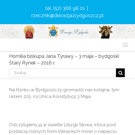
tel. (52) 366 98 01
|
rzecznik@diecezja.bydgoszcz.pl
Homilia biskupa Jana Tyrawy – 3 maja – bydgoski
Stary Rynek – 2016 r.
Na Rynku w Bydgoszczy gromadzi nas kolejna, tym
razem 225. rocznica Konstytucji 3 Maja.
Odczytujemy ją w świetle Liturgii Słowa, która pod
postacią różnych form literackich mówi o napięciu