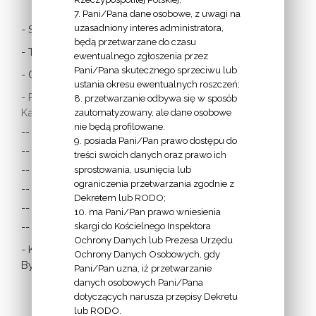
7. Pani/Pana dane osobowe, z uwagi na
uzasadniony interes administratora,
- Stolica Apostolska
będą przetwarzane do czasu
- Twitter Papieża
ewentualnego zgłoszenia przez
Pani/Pana skutecznego sprzeciwu lub
- Czytania z dnia
ustania okresu ewentualnych roszczeń;
- Polska Misja
8. przetwarzanie odbywa się w sposób
Katolicka:
zautomatyzowany, ale dane osobowe
nie będą profilowane.
-- w Austrii
9. posiada Pani/Pan prawo dostępu do
-- w Anglii i Walii
treści swoich danych oraz prawo ich
sprostowania, usunięcia lub
-- w Irlandii
ograniczenia przetwarzania zgodnie z
-- we Francji
Dekretem lub RODO;
-- w Niemczech
10. ma Pani/Pan prawo wniesienia
skargi do Kościelnego Inspektora
-- w Szkocji
Ochrony Danych lub Prezesa Urzędu
- Katolicka
Ochrony Danych Osobowych, gdy
Bydgoszcz
Pani/Pan uzna, iż przetwarzanie
danych osobowych Pani/Pana
dotyczących narusza przepisy Dekretu
lub RODO.