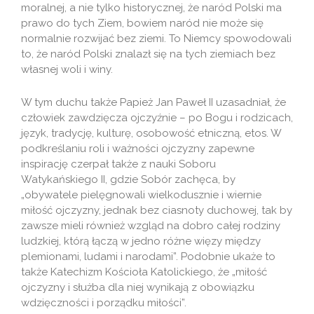
moralnej, a nie tylko historycznej, że naród Polski ma
prawo do tych Ziem, bowiem naród nie może się
normalnie rozwijać bez ziemi. To Niemcy spowodowali
to, że naród Polski znalazł się na tych ziemiach bez
własnej woli i winy.
W tym duchu także Papież Jan Paweł II uzasadniał, że
człowiek zawdzięcza ojczyźnie – po Bogu i rodzicach,
język, tradycję, kulturę, osobowość etniczną, etos. W
podkreślaniu roli i ważności ojczyzny zapewne
inspirację czerpał także z nauki Soboru
Watykańskiego II, gdzie Sobór zachęca, by
„obywatele pielęgnowali wielkodusznie i wiernie
miłość ojczyzny, jednak bez ciasnoty duchowej, tak by
zawsze mieli również wzgląd na dobro całej rodziny
ludzkiej, którą łączą w jedno różne więzy między
plemionami, ludami i narodami”. Podobnie ukaże to
także Katechizm Kościoła Katolickiego, że „miłość
ojczyzny i służba dla niej wynikają z obowiązku
wdzięczności i porządku miłości”.