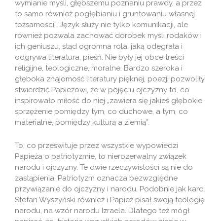
wymianie myśli, głębszemu poznaniu prawdy, a przez
to samo również pogłębianiu i gruntowaniu własnej
tożsamości”. Język służy nie tylko komunikacji, ale
również pozwala zachować dorobek myśli rodaków i
ich geniuszu, stąd ogromna rola, jaką odegrała i
odgrywa literatura, pieśń. Nie były jej obce treści
religijne, teologiczne, moralne. Bardzo szeroka i
głęboka znajomość literatury pięknej, poezji pozwoliły
stwierdzić Papieżowi, że w pojęciu ojczyzny to, co
inspirowało miłość do niej „zawiera się jakieś głębokie
sprzężenie pomiędzy tym, co duchowe, a tym, co
materialne, pomiędzy kulturą a ziemią”.
To, co prześwituje przez wszystkie wypowiedzi
Papieża o patriotyzmie, to nierozerwalny związek
narodu i ojczyzny. Te dwie rzeczywistości są nie do
zastąpienia. Patriotyzm oznacza bezwzględne
przywiązanie do ojczyzny i narodu. Podobnie jak kard.
Stefan Wyszyński również i Papież pisał swoją teologię
narodu, na wzór narodu Izraela. Dlatego też mógł