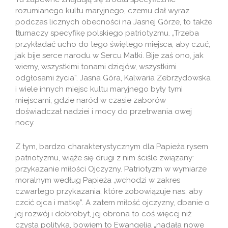
rozumianego kultu maryjnego, czemu dał wyraz
podczas licznych obecności na Jasnej Górze, to także
tłumaczy specyfikę polskiego patriotyzmu. „Trzeba
przykładać ucho do tego świętego miejsca, aby czuć,
jak bije serce narodu w Sercu Matki. Bije zaś ono, jak
wiemy, wszystkimi tonami dziejów, wszystkimi
odgłosami życia”. Jasna Góra, Kalwaria Zebrzydowska
i wiele innych miejsc kultu maryjnego były tymi
miejscami, gdzie naród w czasie zaborów
doświadczał nadziei i mocy do przetrwania owej
nocy.
Z tym, bardzo charakterystycznym dla Papieża rysem
patriotyzmu, wiąże się drugi z nim ściśle związany:
przykazanie miłości Ojczyzny. Patriotyzm w wymiarze
moralnym według Papieża „wchodzi w zakres
czwartego przykazania, które zobowiązuje nas, aby
czcić ojca i matkę”. A zatem miłość ojczyzny, dbanie o
jej rozwój i dobrobyt, jej obrona to coś więcej niż
czysta polityka, bowiem to Ewangelia „nadała nowe