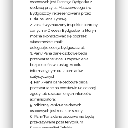
osobowych jest Diecezja Bydgoska z
siedzibą przy ul. Malczewskiego 1 w
INFORMACJE
Bydgoszczy, reprezentowana przez
Biskupa Jana Tyrawę;
Z
2. został wyznaczony inspektor ochrony
EKAI.PL:
danych w Diecezji Bydgoskiej, z którym
można skonstatować się poprzez
wiadomość e-mail:
delegat@diecezja.bydgoszcz.pl;
3. Pani/Pana dane osobowe będą
przetwarzane w celu zapewnienia
bezpieczeństwa usług, w celu
INFORMACJE
informacyjnym oraz pomiarów
EPISKOPATU
statystycznych;
4. Pani/Pana dane osobowe będą
POLSKI:
przetwarzane na podstawie udzielonej
zgody lub uzasadnionych interesów
administratora;
5. odbiorcą Pani/Pana danych
osobowych jest redaktor strony;
6. Pani/Pana dane osobowe nie będą
LINKI
przekazywane poza terytorium
Rzeczypospolitej Polskiej;