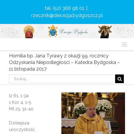
tel. (52) 366 98 01
|
rzecznik@diecezja.bydgoszcz.pl
Homilia bp. Jana Tyrawy z okazji 99. rocznicy
Odzyskania Niepodległości – Katedra Bydgoska –
11 listopada 2017
Iz 61, 1-3a
1 Kor 4, 1-5
Mt 25, 31-40
Dzisiejsza
uroczystość,