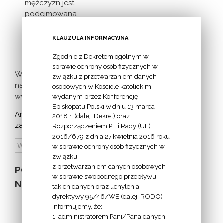
mężczyzn jest
podejmowana
inicjatywa
milczącej [...]
KLAUZULA INFORMACYJNA
Zgodnie z Dekretem ogólnym w
sprawie ochrony osób fizycznych w
Więcej
związku z przetwarzaniem danych
nadchodzących
osobowych w Kościele katolickim
wydarzeń >
wydanym przez Konferencję
Episkopatu Polski w dniu 13 marca
Archiwum
2018 r. (dalej: Dekret) oraz
zapowiedzi:
Rozporządzeniem PE i Rady (UE)
2016/679 z dnia 27 kwietnia 2016 roku
w sprawie ochrony osób fizycznych w
związku
z przetwarzaniem danych osobowych i
POZOSTAŁE
w sprawie swobodnego przepływu
NA STRONIE
takich danych oraz uchylenia
dyrektywy 95/46/WE (dalej: RODO)
informujemy, że:
1. administratorem Pani/Pana danych