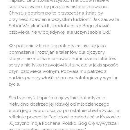
napisać, że „historia wszystkich narodów niesie w
sobie wezwanie, by przejść w historię zbawienia.
Chrystus bowiem po to przyszedł na świat, by
przynieść zbawienie wszystkim ludziom”. Jak zauważa
Sobór Watykański II „spodobało się Bogu zbawić
człowieka nie w pojedynkę, ale uczynił sobie lud.”
W spotkaniu z literaturą patriotyzm jawi się jako
pomnażanie i rozwijanie talentów dla ojczyzny,
których nie można marnować. Pomnażanie talentów
sprzyja nie tylko rozwojowi kultury, ale w jakiś sposób
czyni człowieka wolnym. Pozwala mu patrzeć z
nadzieją w przyszłość aż po eschatologiczny wymiar
życia.
Śledząc myśl Papieża o ojczyźnie, patriotyzmie
nietrudno dostrzec jej rozwój od młodzieńczego
etapu jego twórczości, aż po ostatnie chwile życia. Ta
refleksje pozwoliła Papieżowi powiedzieć w Krakowie:
„Ojczyzno moja kochana, Polsko, Bóg Cię wywyższa i
wyszczególnia, umiej być wdzięczna”.