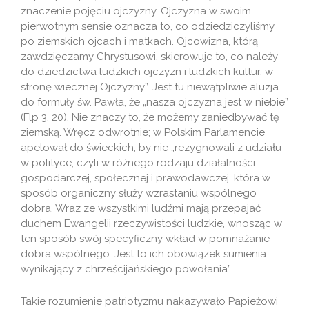
znaczenie pojęciu ojczyzny. Ojczyzna w swoim
pierwotnym sensie oznacza to, co odziedziczyliśmy
po ziemskich ojcach i matkach. Ojcowizna, którą
zawdzięczamy Chrystusowi, skierowuje to, co należy
do dziedzictwa ludzkich ojczyzn i ludzkich kultur, w
stronę wiecznej Ojczyzny”. Jest tu niewątpliwie aluzja
do formuły św. Pawła, że „nasza ojczyzna jest w niebie”
(Flp 3, 20). Nie znaczy to, że możemy zaniedbywać tę
ziemską. Wręcz odwrotnie; w Polskim Parlamencie
apelował do świeckich, by nie „rezygnowali z udziału
w polityce, czyli w różnego rodzaju działalności
gospodarczej, społecznej i prawodawczej, która w
sposób organiczny służy wzrastaniu wspólnego
dobra. Wraz ze wszystkimi ludźmi mają przepajać
duchem Ewangelii rzeczywistości ludzkie, wnosząc w
ten sposób swój specyficzny wkład w pomnażanie
dobra wspólnego. Jest to ich obowiązek sumienia
wynikający z chrześcijańskiego powołania”.
Takie rozumienie patriotyzmu nakazywało Papieżowi