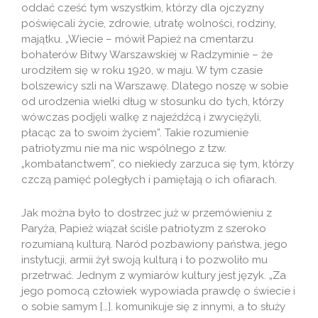
oddać cześć tym wszystkim, którzy dla ojczyzny
poświęcali życie, zdrowie, utratę wolności, rodziny,
majątku. „Wiecie – mówił Papież na cmentarzu
bohaterów Bitwy Warszawskiej w Radzyminie – że
urodziłem się w roku 1920, w maju. W tym czasie
bolszewicy szli na Warszawę. Dlatego noszę w sobie
od urodzenia wielki dług w stosunku do tych, którzy
wówczas podjęli walkę z najeźdźcą i zwyciężyli,
płacąc za to swoim życiem”. Takie rozumienie
patriotyzmu nie ma nic wspólnego z tzw.
„kombatanctwem”, co niekiedy zarzuca się tym, którzy
czczą pamięć poległych i pamiętają o ich ofiarach.
Jak można było to dostrzec już w przemówieniu z
Paryża, Papież wiązał ściśle patriotyzm z szeroko
rozumianą kulturą. Naród pozbawiony państwa, jego
instytucji, armii żył swoją kulturą i to pozwoliło mu
przetrwać. Jednym z wymiarów kultury jest język. „Za
jego pomocą człowiek wypowiada prawdę o świecie i
o sobie samym […]. komunikuje się z innymi, a to służy