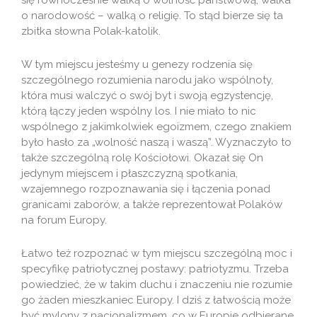
się równocześnie walką o wolność państwową, walka
o narodowość – walką o religię. To stąd bierze się ta
zbitka słowna Polak-katolik.
W tym miejscu jesteśmy u genezy rodzenia się
szczególnego rozumienia narodu jako wspólnoty,
która musi walczyć o swój byt i swoją egzystencję,
którą łączy jeden wspólny los. I nie miało to nic
wspólnego z jakimkolwiek egoizmem, czego znakiem
było hasło za „wolność naszą i waszą”. Wyznaczyło to
także szczególną rolę Kościołowi. Okazał się On
jedynym miejscem i płaszczyzną spotkania,
wzajemnego rozpoznawania się i łączenia ponad
granicami zaborów, a także reprezentował Polaków
na forum Europy.
Łatwo też rozpoznać w tym miejscu szczególną moc i
specyfikę patriotycznej postawy: patriotyzmu. Trzeba
powiedzieć, że w takim duchu i znaczeniu nie rozumie
go żaden mieszkaniec Europy. I dziś z łatwością może
być mylony z nacjonalizmem, co w Europie odbierane