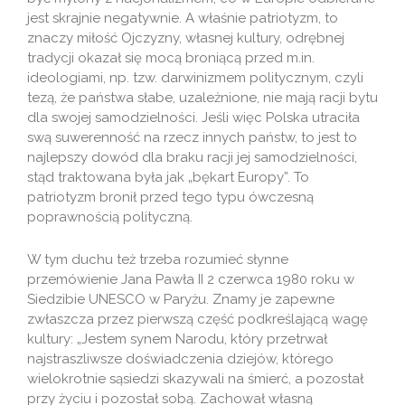
jest skrajnie negatywnie. A właśnie patriotyzm, to
znaczy miłość Ojczyzny, własnej kultury, odrębnej
tradycji okazał się mocą broniącą przed m.in.
ideologiami, np. tzw. darwinizmem politycznym, czyli
tezą, że państwa słabe, uzależnione, nie mają racji bytu
dla swojej samodzielności. Jeśli więc Polska utraciła
swą suwerenność na rzecz innych państw, to jest to
najlepszy dowód dla braku racji jej samodzielności,
stąd traktowana była jak „bękart Europy”. To
patriotyzm bronił przed tego typu ówczesną
poprawnością polityczną.
W tym duchu też trzeba rozumieć słynne
przemówienie Jana Pawła II 2 czerwca 1980 roku w
Siedzibie UNESCO w Paryżu. Znamy je zapewne
zwłaszcza przez pierwszą część podkreślającą wagę
kultury: „Jestem synem Narodu, który przetrwał
najstraszliwsze doświadczenia dziejów, którego
wielokrotnie sąsiedzi skazywali na śmierć, a pozostał
przy życiu i pozostał sobą. Zachował własną