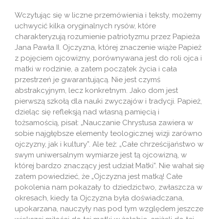
Wczytując się w liczne przemówienia i teksty, możemy
uchwycić kilka oryginalnych rysów, które
charakteryzują rozumienie patriotyzmu przez Papieża
Jana Pawła II. Ojczyzna, której znaczenie wiąże Papież
z pojęciem ojcowizny, porównywana jest do roli ojca i
matki w rodzinie, a zatem początek życia i cała
przestrzeń je gwarantującą. Nie jest czymś
abstrakcyjnym, lecz konkretnym. Jako dom jest
pierwszą szkołą dla nauki zwyczajów i tradycji. Papież,
dzieląc się refleksją nad własną pamięcią i
tożsamością, pisał: „Nauczanie Chrystusa zawiera w
sobie najgłębsze elementy teologicznej wizji zarówno
ojczyzny, jak i kultury”. Ale też: „Całe chrześcijaństwo w
swym uniwersalnym wymiarze jest tą ojcowizną, w
której bardzo znaczący jest udział Matki”. Nie wahał się
zatem powiedzieć, że „Ojczyzna jest matką! Całe
pokolenia nam pokazały to dziedzictwo, zwłaszcza w
okresach, kiedy ta Ojczyzna była doświadczana,
upokarzana, nauczyły nas pod tym względem jeszcze