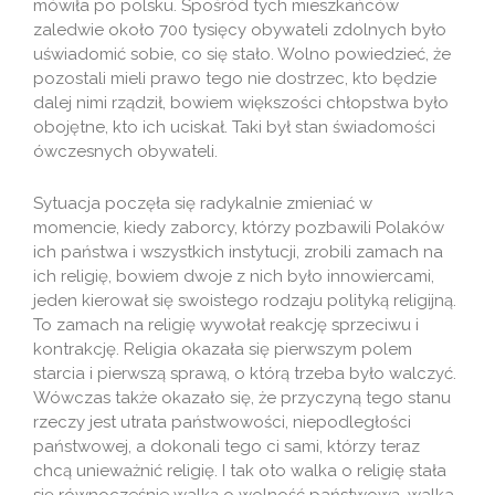
mówiła po polsku. Spośród tych mieszkańców
zaledwie około 700 tysięcy obywateli zdolnych było
uświadomić sobie, co się stało. Wolno powiedzieć, że
pozostali mieli prawo tego nie dostrzec, kto będzie
dalej nimi rządził, bowiem większości chłopstwa było
obojętne, kto ich uciskał. Taki był stan świadomości
ówczesnych obywateli.
Sytuacja poczęła się radykalnie zmieniać w
momencie, kiedy zaborcy, którzy pozbawili Polaków
ich państwa i wszystkich instytucji, zrobili zamach na
ich religię, bowiem dwoje z nich było innowiercami,
jeden kierował się swoistego rodzaju polityką religijną.
To zamach na religię wywołał reakcję sprzeciwu i
kontrakcję. Religia okazała się pierwszym polem
starcia i pierwszą sprawą, o którą trzeba było walczyć.
Wówczas także okazało się, że przyczyną tego stanu
rzeczy jest utrata państwowości, niepodległości
państwowej, a dokonali tego ci sami, którzy teraz
chcą unieważnić religię. I tak oto walka o religię stała