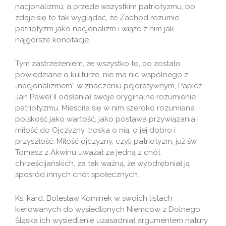
nacjonalizmu, a przede wszystkim patriotyzmu, bo
zdaje się to tak wyglądać, że Zachód rozumie
patriotyzm jako nacjonalizm i wiąże z nim jak
najgorsze konotacje.
Tym zastrzeżeniem, że wszystko to, co zostało
powiedziane o kulturze, nie ma nic wspólnego z
„nacjonalizmem” w znaczeniu pejoratywnym, Papież
Jan Paweł II odsłaniał swoje oryginalne rozumienie
patriotyzmu. Mieściła się w nim szeroko rozumiana
polskość jako wartość, jako postawa przywiązania i
miłość do Ojczyzny, troska o nią, o jej dobro i
przyszłość. Miłość ojczyzny, czyli patriotyzm, już św.
Tomasz z Akwinu uważał za jedną z cnót
chrześcijańskich, za tak ważną, że wyodrębniał ją
spośród innych cnót społecznych.
Ks. kard. Bolesław Kominek w swoich listach
kierowanych do wysiedlonych Niemców z Dolnego
Śląska ich wysiedlenie uzasadniał argumentem natury