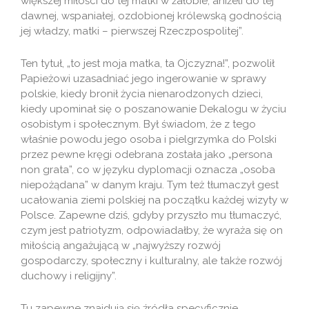
większej miłości do tej matki w żałobie, aniżeli do tej
dawnej, wspaniałej, ozdobionej królewską godnością
jej władzy, matki – pierwszej Rzeczpospolitej”.
Ten tytuł, „to jest moja matka, ta Ojczyzna!”, pozwolił
Papieżowi uzasadniać jego ingerowanie w sprawy
polskie, kiedy bronił życia nienarodzonych dzieci,
kiedy upominał się o poszanowanie Dekalogu w życiu
osobistym i społecznym. Był świadom, że z tego
właśnie powodu jego osoba i pielgrzymka do Polski
przez pewne kręgi odebrana została jako „persona
non grata”, co w języku dyplomacji oznacza „osoba
niepożądana” w danym kraju. Tym też tłumaczył gest
ucałowania ziemi polskiej na początku każdej wizyty w
Polsce. Zapewne dziś, gdyby przyszło mu tłumaczyć,
czym jest patriotyzm, odpowiadałby, że wyraża się on
miłością angażującą w „najwyższy rozwój
gospodarczy, społeczny i kulturalny, ale także rozwój
duchowy i religijny”.
Tu zapewne znajdują się źródła specyficznie