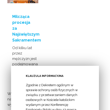
Milcząca
procesja
za
Najświętszym
Sakramentem
Od kilku lat
przez
mężczyzn jest
podejmowana
inicjatywa
milczącej [...]
KLAUZULA INFORMACYJNA
Zgodnie z Dekretem ogólnym w
sprawie ochrony osób fizycznych w
Więcej
związku z przetwarzaniem danych
nadchodzących
osobowych w Kościele katolickim
wydarzeń >
wydanym przez Konferencję
Episkopatu Polski w dniu 13 marca