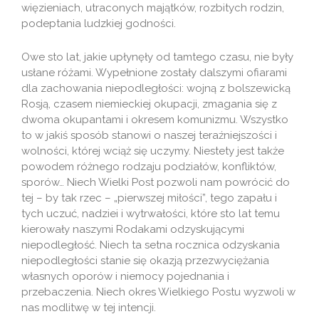
więzieniach, utraconych majątków, rozbitych rodzin,
podeptania ludzkiej godności.
Owe sto lat, jakie upłynęły od tamtego czasu, nie były
usłane różami. Wypełnione zostały dalszymi ofiarami
dla zachowania niepodległości: wojną z bolszewicką
Rosją, czasem niemieckiej okupacji, zmagania się z
dwoma okupantami i okresem komunizmu. Wszystko
to w jakiś sposób stanowi o naszej teraźniejszości i
wolności, której wciąż się uczymy. Niestety jest także
powodem różnego rodzaju podziałów, konfliktów,
sporów… Niech Wielki Post pozwoli nam powrócić do
tej – by tak rzec – „pierwszej miłości”, tego zapału i
tych uczuć, nadziei i wytrwałości, które sto lat temu
kierowały naszymi Rodakami odzyskującymi
niepodległość. Niech ta setna rocznica odzyskania
niepodległości stanie się okazją przezwyciężania
własnych oporów i niemocy pojednania i
przebaczenia. Niech okres Wielkiego Postu wyzwoli w
nas modlitwę w tej intencji.