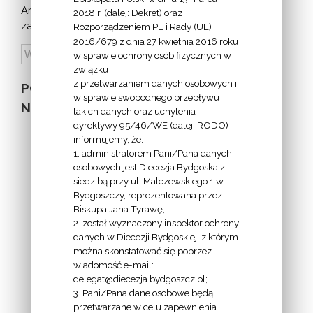
Archiwum
2018 r. (dalej: Dekret) oraz
zapowiedzi:
Rozporządzeniem PE i Rady (UE)
2016/679 z dnia 27 kwietnia 2016 roku
w sprawie ochrony osób fizycznych w
związku
z przetwarzaniem danych osobowych i
POZOSTAŁE
w sprawie swobodnego przepływu
NA STRONIE
takich danych oraz uchylenia
dyrektywy 95/46/WE (dalej: RODO)
informujemy, że:
1. administratorem Pani/Pana danych
osobowych jest Diecezja Bydgoska z
siedzibą przy ul. Malczewskiego 1 w
INFORMACJE
Bydgoszczy, reprezentowana przez
Biskupa Jana Tyrawę;
Z
2. został wyznaczony inspektor ochrony
EKAI.PL:
danych w Diecezji Bydgoskiej, z którym
można skonstatować się poprzez
wiadomość e-mail:
delegat@diecezja.bydgoszcz.pl;
3. Pani/Pana dane osobowe będą
przetwarzane w celu zapewnienia