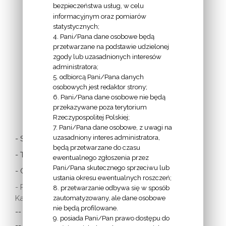
bezpieczeństwa usług, w celu
INFORMACJE
informacyjnym oraz pomiarów
EPISKOPATU
statystycznych;
4. Pani/Pana dane osobowe będą
POLSKI:
przetwarzane na podstawie udzielonej
zgody lub uzasadnionych interesów
administratora;
5. odbiorcą Pani/Pana danych
osobowych jest redaktor strony;
6. Pani/Pana dane osobowe nie będą
LINKI
przekazywane poza terytorium
Rzeczypospolitej Polskiej;
7. Pani/Pana dane osobowe, z uwagi na
uzasadniony interes administratora,
- Stolica Apostolska
będą przetwarzane do czasu
- Twitter Papieża
ewentualnego zgłoszenia przez
Pani/Pana skutecznego sprzeciwu lub
- Czytania z dnia
ustania okresu ewentualnych roszczeń;
- Polska Misja
8. przetwarzanie odbywa się w sposób
Katolicka:
zautomatyzowany, ale dane osobowe
nie będą profilowane.
-- w Austrii
9. posiada Pani/Pan prawo dostępu do
-- w Anglii i Walii