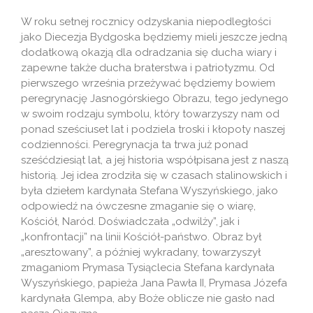
W roku setnej rocznicy odzyskania niepodległości
jako Diecezja Bydgoska będziemy mieli jeszcze jedną
dodatkową okazją dla odradzania się ducha wiary i
zapewne także ducha braterstwa i patriotyzmu. Od
pierwszego września przeżywać będziemy bowiem
peregrynację Jasnogórskiego Obrazu, tego jedynego
w swoim rodzaju symbolu, który towarzyszy nam od
ponad sześciuset lat i podziela troski i kłopoty naszej
codzienności. Peregrynacja ta trwa już ponad
sześćdziesiąt lat, a jej historia współpisana jest z naszą
historią. Jej idea zrodziła się w czasach stalinowskich i
była dziełem kardynała Stefana Wyszyńskiego, jako
odpowiedź na ówczesne zmaganie się o wiarę,
Kościół, Naród. Doświadczała „odwilży”, jak i
„konfrontacji” na linii Kościół-państwo. Obraz był
„aresztowany”, a później wykradany, towarzyszył
zmaganiom Prymasa Tysiąclecia Stefana kardynała
Wyszyńskiego, papieża Jana Pawła II, Prymasa Józefa
kardynała Glempa, aby Boże oblicze nie gasło nad