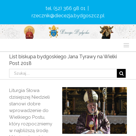
tel. (52) 366 98 01
|
rzecznik@diecezja.bydgoszcz.pl
List biskupa bydgoskiego Jana Tyrawy na Wielki
Post 2018
Liturgia Słowa
dzisiejszej Niedzieli
stanowi dobre
wprowadzenie do
Wielkiego Postu,
który rozpoczniemy
w najbliższą środę.