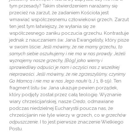
tym przesady? Takim stwierdzeniem narażamy się
przecież na zarzut, że zadaniem Kościoła jest
wmawiać współczesnemu człowiekowi grzech. Zarzut
ten jest tym łatwiejszy, że wyłania się ze
współczesnego zaniku poczucia grzechu. Kontrastuje
jednak z nauczaniem św. Jana Ewangelisty, który pisze
w swoim liście:
Jeśli mówimy, że nie mamy grzechu, to
samych siebie oszukujemy i nie ma w nas prawdy. Jeżeli
wyznajemy nasze grzechy, [Bóg] jako wierny i
sprawiedliwy odpuści je nam i oczyści nas z wszelkiej
nieprawości. Jeśli mówimy, że nie zgrzeszyliśmy, czynimy
Go kłamcą i nie ma w nas Jego nauki
(1 J 1, 8-19). Ten
fragment listu św. Jana ukazuje pewien porządek,
który podjęty został przez całą teologię. Wyznanie
wiary chrześcijańskiej, nasze
Credo
, odmawiane
podczas niedzielnej Eucharystii poucza nas, że
chrześcijanin nie tyle wierzy w grzech, co
w grzechów
odpuszczenie
. I to jest pierwsze znaczenie Wielkiego
Postu.