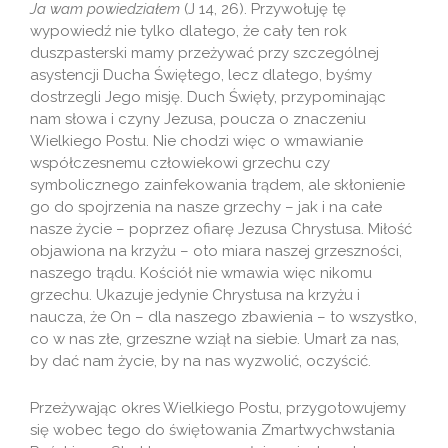
Ja wam powiedziałem
(J 14, 26). Przywołuję tę
wypowiedź nie tylko dlatego, że cały ten rok
duszpasterski mamy przeżywać przy szczególnej
asystencji Ducha Świętego, lecz dlatego, byśmy
dostrzegli Jego misję. Duch Święty, przypominając
nam słowa i czyny Jezusa, poucza o znaczeniu
Wielkiego Postu. Nie chodzi więc o wmawianie
współczesnemu człowiekowi grzechu czy
symbolicznego zainfekowania trądem, ale skłonienie
go do spojrzenia na nasze grzechy – jak i na całe
nasze życie – poprzez ofiarę Jezusa Chrystusa. Miłość
objawiona na krzyżu – oto miara naszej grzeszności,
naszego trądu. Kościół nie wmawia więc nikomu
grzechu. Ukazuje jedynie Chrystusa na krzyżu i
naucza, że On – dla naszego zbawienia – to wszystko,
co w nas złe, grzeszne wziął na siebie. Umarł za nas,
by dać nam życie, by na nas wyzwolić, oczyścić.
Przeżywając okres Wielkiego Postu, przygotowujemy
się wobec tego do świętowania Zmartwychwstania