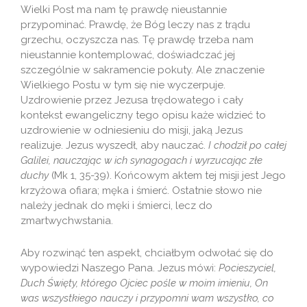
Wielki Post ma nam tę prawdę nieustannie
przypominać. Prawdę, że Bóg leczy nas z trądu
grzechu, oczyszcza nas. Tę prawdę trzeba nam
nieustannie kontemplować, doświadczać jej
szczególnie w sakramencie pokuty. Ale znaczenie
Wielkiego Postu w tym się nie wyczerpuje.
Uzdrowienie przez Jezusa trędowatego i cały
kontekst ewangeliczny tego opisu każe widzieć to
uzdrowienie w odniesieniu do misji, jaką Jezus
realizuje. Jezus wyszedł, aby nauczać.
I chodził po całej
Galilei, nauczając w ich synagogach i wyrzucając złe
duchy
(Mk 1, 35-39). Końcowym aktem tej misji jest Jego
krzyżowa ofiara; męka i śmierć. Ostatnie słowo nie
należy jednak do męki i śmierci, lecz do
zmartwychwstania.
Aby rozwinąć ten aspekt, chciałbym odwołać się do
wypowiedzi Naszego Pana. Jezus mówi:
Pocieszyciel,
Duch Święty, którego Ojciec pośle w moim imieniu, On
was wszystkiego nauczy i przypomni wam wszystko, co