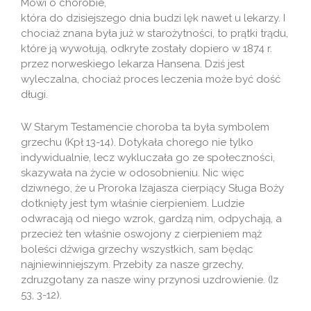
Mówi o chorobie,
która do dzisiejszego dnia budzi lęk nawet u lekarzy. I
chociaż znana była już w starożytności, to prątki trądu,
które ją wywołują, odkryte zostały dopiero w 1874 r.
przez norweskiego lekarza Hansena. Dziś jest
wyleczalna, chociaż proces leczenia może być dość
długi.
W Starym Testamencie choroba ta była symbolem
grzechu (Kpł 13-14). Dotykała chorego nie tylko
indywidualnie, lecz wykluczała go ze społeczności,
skazywała na życie w odosobnieniu. Nic więc
dziwnego, że u Proroka Izajasza cierpiący Sługa Boży
dotknięty jest tym właśnie cierpieniem. Ludzie
odwracają od niego wzrok, gardzą nim, odpychają, a
przecież ten właśnie oswojony z cierpieniem mąż
boleści dźwiga grzechy wszystkich, sam będąc
najniewinniejszym. Przebity za nasze grzechy,
zdruzgotany za nasze winy przynosi uzdrowienie. (Iz
53, 3-12).