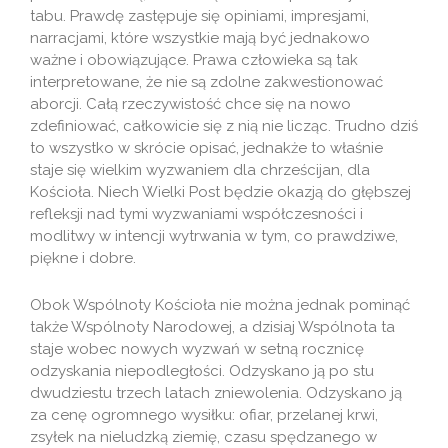
tabu. Prawdę zastępuje się opiniami, impresjami,
narracjami, które wszystkie mają być jednakowo
ważne i obowiązujące. Prawa człowieka są tak
interpretowane, że nie są zdolne zakwestionować
aborcji. Całą rzeczywistość chce się na nowo
zdefiniować, całkowicie się z nią nie licząc. Trudno dziś
to wszystko w skrócie opisać, jednakże to właśnie
staje się wielkim wyzwaniem dla chrześcijan, dla
Kościoła. Niech Wielki Post będzie okazją do głębszej
refleksji nad tymi wyzwaniami współczesności i
modlitwy w intencji wytrwania w tym, co prawdziwe,
piękne i dobre.
Obok Wspólnoty Kościoła nie można jednak pominąć
także Wspólnoty Narodowej, a dzisiaj Wspólnota ta
staje wobec nowych wyzwań w setną rocznicę
odzyskania niepodległości. Odzyskano ją po stu
dwudziestu trzech latach zniewolenia. Odzyskano ją
za cenę ogromnego wysiłku: ofiar, przelanej krwi,
zsyłek na nieludzką ziemię, czasu spędzanego w