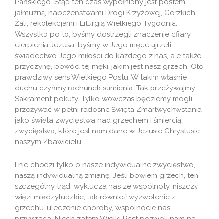
Pańskiego. Stąd ten czas wypełniony jest postem,
jałmużną, nabożeństwami Drogi Krzyżowej, Gorzkich
Żali, rekolekcjami i Liturgią Wielkiego Tygodnia.
Wszystko po to, byśmy dostrzegli znaczenie ofiary,
cierpienia Jezusa, byśmy w Jego męce ujrzeli
świadectwo Jego miłości do każdego z nas, ale także
przyczynę, powód tej męki, jakim jest nasz grzech. Oto
prawdziwy sens Wielkiego Postu. W takim właśnie
duchu czyńmy rachunek sumienia. Tak przeżywajmy
Sakrament pokuty. Tylko wówczas będziemy mogli
przeżywać w pełni radosne Święta Zmartwychwstania
jako święta zwycięstwa nad grzechem i śmiercią,
zwycięstwa, które jest nam dane w Jezusie Chrystusie
naszym Zbawicielu.
I nie chodzi tylko o nasze indywidualne zwycięstwo,
naszą indywidualną zmianę. Jeśli bowiem grzech, ten
szczególny trąd, wyklucza nas ze wspólnoty, niszczy
więzi międzyludzkie, tak również wyzwolenie z
grzechu, uleczenie choroby, wspólnocie nas
przywraca. Niech zatem Wielki Post pozwoli nam na