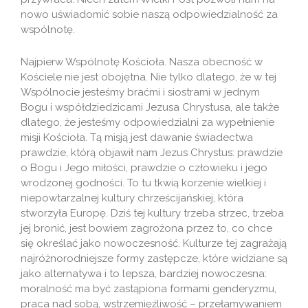
nowo uświadomić sobie naszą odpowiedzialność za
wspólnotę.
Najpierw Wspólnotę Kościoła. Nasza obecność w
Kościele nie jest obojętna. Nie tylko dlatego, że w tej
Wspólnocie jesteśmy braćmi i siostrami w jednym
Bogu i współdziedzicami Jezusa Chrystusa, ale także
dlatego, że jesteśmy odpowiedzialni za wypełnienie
misji Kościoła. Tą misją jest dawanie świadectwa
prawdzie, którą objawił nam Jezus Chrystus: prawdzie
o Bogu i Jego miłości, prawdzie o człowieku i jego
wrodzonej godności. To tu tkwią korzenie wielkiej i
niepowtarzalnej kultury chrześcijańskiej, która
stworzyła Europę. Dziś tej kultury trzeba strzec, trzeba
jej bronić, jest bowiem zagrożona przez to, co chce
się określać jako nowoczesność. Kulturze tej zagrażają
najróżnorodniejsze formy zastępcze, które widziane są
jako alternatywa i to lepsza, bardziej nowoczesna:
moralność ma być zastąpiona formami genderyzmu,
praca nad sobą, wstrzemięźliwość – przełamywaniem