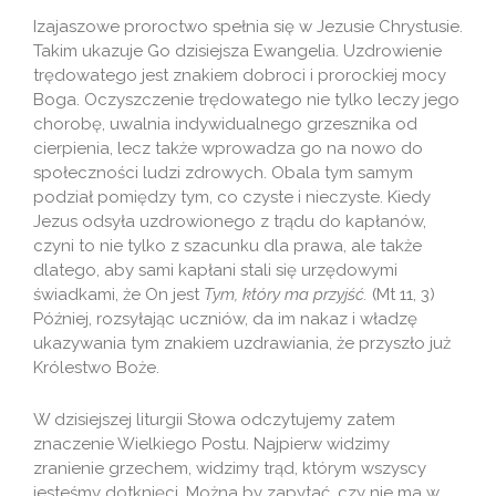
Izajaszowe proroctwo spełnia się w Jezusie Chrystusie.
Takim ukazuje Go dzisiejsza Ewangelia. Uzdrowienie
trędowatego jest znakiem dobroci i prorockiej mocy
Boga. Oczyszczenie trędowatego nie tylko leczy jego
chorobę, uwalnia indywidualnego grzesznika od
cierpienia, lecz także wprowadza go na nowo do
społeczności ludzi zdrowych. Obala tym samym
podział pomiędzy tym, co czyste i nieczyste. Kiedy
Jezus odsyła uzdrowionego z trądu do kapłanów,
czyni to nie tylko z szacunku dla prawa, ale także
dlatego, aby sami kapłani stali się urzędowymi
świadkami, że On jest
Tym, który ma przyjść.
(Mt 11, 3)
Później, rozsyłając uczniów, da im nakaz i władzę
ukazywania tym znakiem uzdrawiania, że przyszło już
Królestwo Boże.
W dzisiejszej liturgii Słowa odczytujemy zatem
znaczenie Wielkiego Postu. Najpierw widzimy
zranienie grzechem, widzimy trąd, którym wszyscy
jesteśmy dotknięci. Można by zapytać, czy nie ma w