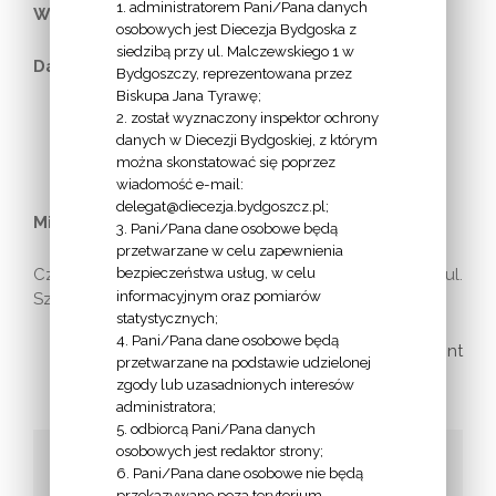
1. administratorem Pani/Pana danych
Wieczysta Adoracja:
14 maja, 14 grudnia
osobowych jest Diecezja Bydgoska z
siedzibą przy ul. Malczewskiego 1 w
Data erygowania parafii:
XII-XIII w.
Bydgoszczy, reprezentowana przez
Biskupa Jana Tyrawę;
2. został wyznaczony inspektor ochrony
danych w Diecezji Bydgoskiej, z którym
można skonstatować się poprzez
wiadomość e-mail:
delegat@diecezja.bydgoszcz.pl;
Miejscowości/ulice należące do parafii:
3. Pani/Pana dane osobowe będą
przetwarzane w celu zapewnienia
bezpieczeństwa usług, w celu
Czarnówczyn, Niwy, Osielsko, Wilcze, Żołędowo – ul.
informacyjnym oraz pomiarów
Szosa Gdańska
statystycznych;
4. Pani/Pana dane osobowe będą
print
przetwarzane na podstawie udzielonej
zgody lub uzasadnionych interesów
administratora;
5. odbiorcą Pani/Pana danych
osobowych jest redaktor strony;
Udostępnij to!
6. Pani/Pana dane osobowe nie będą
przekazywane poza terytorium