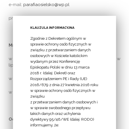
e-mail:
parafiaosielsko@wp.pl
proboszcz:
ks. Piotr KRUSZELNICKI
KLAUZULA INFORMACYJNA
Zgodnie z Dekretem ogólnym w
sprawie ochrony osób fizycznych w
Msze święte:
związku z przetwarzaniem danych
osobowych w Kościele katolickim
w niedzielę: 8.00, 9.30, 11.00, 13.00, 18.00, 20.00 – w
wydanym przez Konferencję
lipcu i sierpniu
Episkopatu Polski w dniu 13 marca
2018 r. (dalej: Dekret) oraz
w święta zniesione: 8.00, 9.30, 18.00
Rozporządzeniem PE i Rady (UE)
2016/679 z dnia 27 kwietnia 2016 roku
w sprawie ochrony osób fizycznych w
w dni powszednie: 8.00, 18.00
związku
z przetwarzaniem danych osobowych i
w sprawie swobodnego przepływu
takich danych oraz uchylenia
Odpust:
6 sierpnia, 8 września
dyrektywy 95/46/WE (dalej: RODO)
informujemy, że: