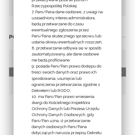
Facebook
Twitter
Google+
Email
Rzeczypospolitej Polskiej;
7. Pani/Pana dane osobowe, z uwagi na
uzasadniony interes administratora,
będą przetwarzane do czasu
ewentualnego zgłoszenia przez
Pani/Pana skutecznego sprzeciwu lub
POWIĄZANE POSTY
ustania okresu ewentualnych roszczeń;
8. przetwarzanie odbywa się w sposób
zautomatyzowany, ale dane osobowe
nie będą profilowane.
9. posiada Pani/Pan prawo dostępu do
Przyłęki – Parafia
Wtelno – Parafia
treści swoich danych oraz prawo ich
.
pw.
sprostowania, usunięcia lub
pw. św. Michała
Wniebowzięcia
ograniczenia przetwarzania zgodnie z
Archanioła
NMP
Dekretem lub RODO;
10. ma Pani/Pan prawo wniesienia
skargi do Kościelnego Inspektora
Ochrony Danych lub Prezesa Urzędu
Ochrony Danych Osobowych, gdy
Pani/Pan uzna, iż przetwarzanie
danych osobowych Pani/Pana
dotyczących narusza przepisy Dekretu