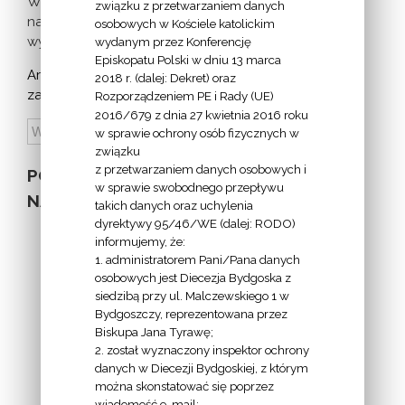
Więcej
związku z przetwarzaniem danych
nadchodzących
osobowych w Kościele katolickim
wydarzeń >
wydanym przez Konferencję
Episkopatu Polski w dniu 13 marca
Archiwum
2018 r. (dalej: Dekret) oraz
zapowiedzi:
Rozporządzeniem PE i Rady (UE)
2016/679 z dnia 27 kwietnia 2016 roku
w sprawie ochrony osób fizycznych w
związku
z przetwarzaniem danych osobowych i
POZOSTAŁE
w sprawie swobodnego przepływu
NA STRONIE
takich danych oraz uchylenia
dyrektywy 95/46/WE (dalej: RODO)
informujemy, że:
1. administratorem Pani/Pana danych
osobowych jest Diecezja Bydgoska z
siedzibą przy ul. Malczewskiego 1 w
INFORMACJE
Bydgoszczy, reprezentowana przez
Biskupa Jana Tyrawę;
Z
2. został wyznaczony inspektor ochrony
EKAI.PL:
danych w Diecezji Bydgoskiej, z którym
można skonstatować się poprzez
wiadomość e-mail: