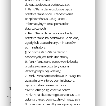
delegat@diecezja.bydgoszcz.pl;
3. Pani/Pana dane osobowe będą
przetwarzane w celu zapewnienia
bezpieczeństwa usług, w celu
INFORMACJE
informacyjnym oraz pomiarów
EPISKOPATU
statystycznych;
4. Pani/Pana dane osobowe będą
POLSKI:
przetwarzane na podstawie udzielonej
zgody lub uzasadnionych interesów
administratora;
5. odbiorcą Pani/Pana danych
osobowych jest redaktor strony;
6. Pani/Pana dane osobowe nie będą
LINKI
przekazywane poza terytorium
Rzeczypospolitej Polskiej;
7. Pani/Pana dane osobowe, z uwagi na
uzasadniony interes administratora,
- Stolica Apostolska
będą przetwarzane do czasu
- Twitter Papieża
ewentualnego zgłoszenia przez
Pani/Pana skutecznego sprzeciwu lub
- Czytania z dnia
ustania okresu ewentualnych roszczeń;
- Polska Misja
8. przetwarzanie odbywa się w sposób