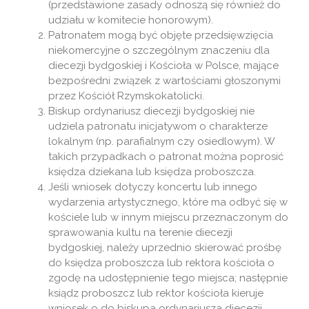
(przedstawione zasady odnoszą się również do
udziału w komitecie honorowym).
Patronatem mogą być objęte przedsięwzięcia
niekomercyjne o szczególnym znaczeniu dla
diecezji bydgoskiej i Kościoła w Polsce, mające
bezpośredni związek z wartościami głoszonymi
przez Kościół Rzymskokatolicki.
Biskup ordynariusz diecezji bydgoskiej nie
udziela patronatu inicjatywom o charakterze
lokalnym (np. parafialnym czy osiedlowym). W
takich przypadkach o patronat można poprosić
księdza dziekana lub księdza proboszcza.
Jeśli wniosek dotyczy koncertu lub innego
wydarzenia artystycznego, które ma odbyć się w
kościele lub w innym miejscu przeznaczonym do
sprawowania kultu na terenie diecezji
bydgoskiej, należy uprzednio skierować prośbę
do księdza proboszcza lub rektora kościoła o
zgodę na udostępnienie tego miejsca; następnie
ksiądz proboszcz lub rektor kościoła kieruje
wniosek o do biskupa ordynariusza diecezji