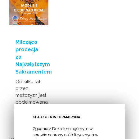
Milcząca
procesja
za
Najświętszym
Sakramentem
Od kilku lat
przez
mężczyzn jest
podejmowana
inicjatywa
milczącej [...]
KLAUZULA INFORMACYJNA
Zgodnie z Dekretem ogólnym w
sprawie ochrony osób fizycznych w