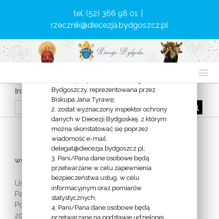
związku
z przetwarzaniem danych osobowych i
tel. (52) 366 98 01
|
w sprawie swobodnego przepływu
rzecznik@diecezja.bydgoszcz.pl
takich danych oraz uchylenia
dyrektywy 95/46/WE (dalej: RODO)
informujemy, że:
1. administratorem Pani/Pana danych
osobowych jest Diecezja Bydgoska z
siedzibą przy ul. Malczewskiego 1 w
Bydgoszczy, reprezentowana przez
Informacje o Diecezji
Biskupa Jana Tyrawę;
2. został wyznaczony inspektor ochrony
danych w Diecezji Bydgoskiej, z którym
można skonstatować się poprzez
DIOECESIS BYDGOSTIENSIS
wiadomość e-mail:
delegat@diecezja.bydgoszcz.pl;
3. Pani/Pana dane osobowe będą
www.diecezja.bydgoszcz.pl
przetwarzane w celu zapewnienia
bezpieczeństwa usług, w celu
Ustanowiona 24 lutego 2004 r. przez papieża Jana
informacyjnym oraz pomiarów
Pawła II dekretem uzupełniającym bullę „Totus Tuus
statystycznych;
Poloniae populus”, który wszedł w życie 25 marca
4. Pani/Pana dane osobowe będą
2004 r.
przetwarzane na podstawie udzielonej