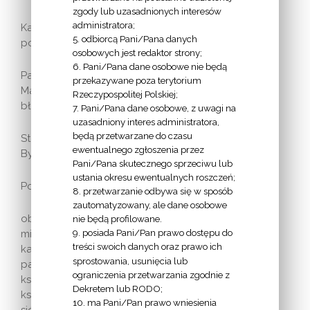
zgody lub uzasadnionych interesów
administratora;
Katedra św. Marcina i św. Mikołaja (rocznica
5. odbiorcą Pani/Pana danych
poświęcenia: 31 VIII)
osobowych jest redaktor strony;
6. Pani/Pana dane osobowe nie będą
Patroni:
przekazywane poza terytorium
Matka Boska Pięknej Miłości (8 IX);
Rzeczypospolitej Polskiej;
bł. bp Michał Kozal (14 VI)
7. Pani/Pana dane osobowe, z uwagi na
uzasadniony interes administratora,
będą przetwarzane do czasu
Stolica diecezji:
ewentualnego zgłoszenia przez
Bydgoszcz
Pani/Pana skutecznego sprzeciwu lub
ustania okresu ewentualnych roszczeń;
Podstawowe dane:
8. przetwarzanie odbywa się w sposób
zautomatyzowany, ale dane osobowe
obszar: 5 200 km2
nie będą profilowane.
9. posiada Pani/Pan prawo dostępu do
mieszkańców: 622 000
treści swoich danych oraz prawo ich
katolików: 583 000
sprostowania, usunięcia lub
parafii: 153
ograniczenia przetwarzania zgodnie z
księży diecezjalnych: 294
Dekretem lub RODO;
księży zakonnych: 41
10. ma Pani/Pan prawo wniesienia