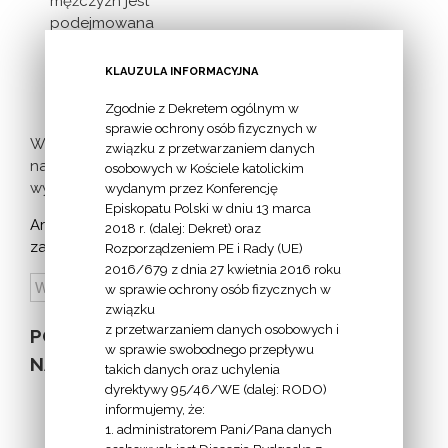
mężczyzn jest
podejmowana
inicjatywa
milczącej [...]
KLAUZULA INFORMACYJNA
Zgodnie z Dekretem ogólnym w
sprawie ochrony osób fizycznych w
Więcej
związku z przetwarzaniem danych
nadchodzących
osobowych w Kościele katolickim
wydarzeń >
wydanym przez Konferencję
Episkopatu Polski w dniu 13 marca
Archiwum
2018 r. (dalej: Dekret) oraz
zapowiedzi:
Rozporządzeniem PE i Rady (UE)
2016/679 z dnia 27 kwietnia 2016 roku
w sprawie ochrony osób fizycznych w
związku
z przetwarzaniem danych osobowych i
POZOSTAŁE
w sprawie swobodnego przepływu
NA STRONIE
takich danych oraz uchylenia
dyrektywy 95/46/WE (dalej: RODO)
informujemy, że:
1. administratorem Pani/Pana danych