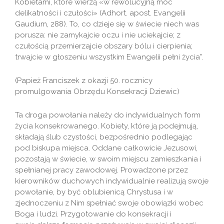
Kobietami, które wierzą «w rewolucyjną moc
delikatności i czułości» (Adhort. apost. Evangelii
Gaudium, 288). To, co dzieje się w świecie niech was
porusza: nie zamykajcie oczu i nie uciekajcie; z
czułością przemierzajcie obszary bólu i cierpienia;
trwajcie w głoszeniu wszystkim Ewangelii pełni życia”.
(Papież Franciszek z okazji 50. rocznicy
promulgowania Obrzędu Konsekracji Dziewic)
Ta droga powołania należy do indywidualnych form
życia konsekrowanego. Kobiety, które ją podejmują,
składają ślub czystości, bezpośrednio podlegając
pod biskupa miejsca. Oddane całkowicie Jezusowi,
pozostają w świecie, w swoim miejscu zamieszkania i
spełnianej pracy zawodowej. Prowadzone przez
kierowników duchowych indywidualnie realizują swoje
powołanie, by być oblubienicą Chrystusa i w
zjednoczeniu z Nim spełniać swoje obowiązki wobec
Boga i ludzi. Przygotowanie do konsekracji i