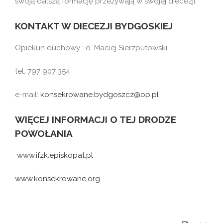
swoją dalszą formację przeżywają w swojej diecezji.
KONTAKT W DIECEZJI BYDGOSKIEJ
Opiekun duchowy : o. Maciej Sierzputowski
tel. 797 907 354
e-mail:
konsekrowane.bydgoszcz@op.pl
WIĘCEJ INFORMACJI O TEJ DRODZE
POWOŁANIA
www.ifzk.episkopat.pl
www.konsekrowane.org