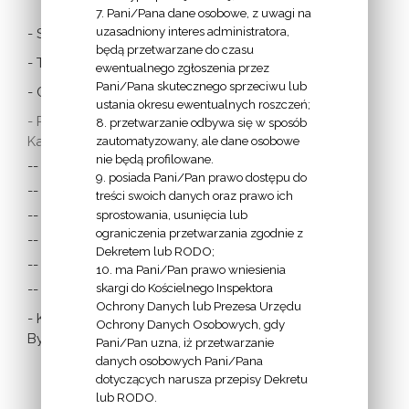
7. Pani/Pana dane osobowe, z uwagi na
uzasadniony interes administratora,
- Stolica Apostolska
będą przetwarzane do czasu
- Twitter Papieża
ewentualnego zgłoszenia przez
Pani/Pana skutecznego sprzeciwu lub
- Czytania z dnia
ustania okresu ewentualnych roszczeń;
- Polska Misja
8. przetwarzanie odbywa się w sposób
Katolicka:
zautomatyzowany, ale dane osobowe
nie będą profilowane.
-- w Austrii
9. posiada Pani/Pan prawo dostępu do
-- w Anglii i Walii
treści swoich danych oraz prawo ich
sprostowania, usunięcia lub
-- w Irlandii
ograniczenia przetwarzania zgodnie z
-- we Francji
Dekretem lub RODO;
-- w Niemczech
10. ma Pani/Pan prawo wniesienia
skargi do Kościelnego Inspektora
-- w Szkocji
Ochrony Danych lub Prezesa Urzędu
- Katolicka
Ochrony Danych Osobowych, gdy
Bydgoszcz
Pani/Pan uzna, iż przetwarzanie
danych osobowych Pani/Pana
dotyczących narusza przepisy Dekretu
lub RODO.