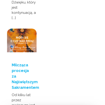
Dźwięku, który
jest
kontynuacją, a
[...]
Milcząca
procesja
za
Najświętszym
Sakramentem
Od kilku lat
przez