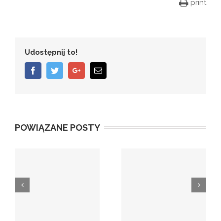
print
Udostępnij to!
Facebook
Twitter
Google+
Email
POWIĄZANE POSTY
I
Krajowy System
Patronaty
e-Faktur
ordynariusza