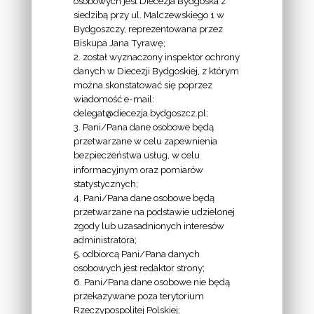
osobowych jest Diecezja Bydgoska z
siedzibą przy ul. Malczewskiego 1 w
INFORMACJE
Bydgoszczy, reprezentowana przez
Biskupa Jana Tyrawę;
Z
2. został wyznaczony inspektor ochrony
EKAI.PL:
danych w Diecezji Bydgoskiej, z którym
można skonstatować się poprzez
wiadomość e-mail:
delegat@diecezja.bydgoszcz.pl;
3. Pani/Pana dane osobowe będą
przetwarzane w celu zapewnienia
bezpieczeństwa usług, w celu
INFORMACJE
informacyjnym oraz pomiarów
EPISKOPATU
statystycznych;
4. Pani/Pana dane osobowe będą
POLSKI:
przetwarzane na podstawie udzielonej
zgody lub uzasadnionych interesów
administratora;
5. odbiorcą Pani/Pana danych
osobowych jest redaktor strony;
6. Pani/Pana dane osobowe nie będą
LINKI
przekazywane poza terytorium
Rzeczypospolitej Polskiej;