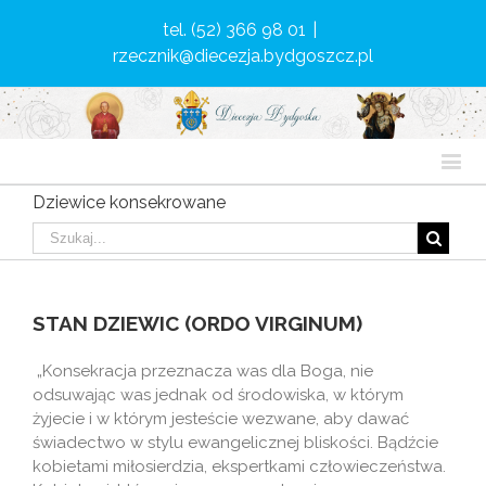
tel. (52) 366 98 01
|
rzecznik@diecezja.bydgoszcz.pl
Dziewice konsekrowane
STAN DZIEWIC (ORDO VIRGINUM)
„Konsekracja przeznacza was dla Boga, nie
odsuwając was jednak od środowiska, w którym
żyjecie i w którym jesteście wezwane, aby dawać
świadectwo w stylu ewangelicznej bliskości. Bądźcie
kobietami miłosierdzia, ekspertkami człowieczeństwa.