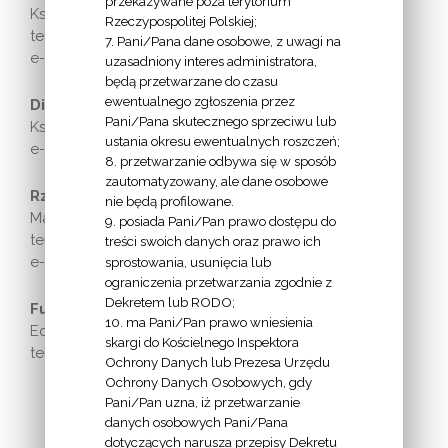
przekazywane poza terytorium
Ks. Krzysztof Kozłowski
Rzeczypospolitej Polskiej;
tel. kom. 788 141 585
7. Pani/Pana dane osobowe, z uwagi na
e-mail:
ekonom@diecezja.bydgoszcz.pl
uzasadniony interes administratora,
będą przetwarzane do czasu
ewentualnego zgłoszenia przez
Diecezjalny konserwator zabytków:
Pani/Pana skutecznego sprzeciwu lub
Ks. Przemysław Książek
ustania okresu ewentualnych roszczeń;
e-mail:
biuro@diecezja.bydgoszcz.pl
8. przetwarzanie odbywa się w sposób
zautomatyzowany, ale dane osobowe
Rzecznik diecezji:
nie będą profilowane.
Marcin Jarzembowski
9. posiada Pani/Pan prawo dostępu do
tel. kom. 667 299 997
treści swoich danych oraz prawo ich
e-mail:
rzecznik@diecezja.bydgoszcz.pl
sprostowania, usunięcia lub
ograniczenia przetwarzania zgodnie z
Dekretem lub RODO;
Furta:
10. ma Pani/Pan prawo wniesienia
Edward Pasieka
skargi do Kościelnego Inspektora
tel. 52 366 98 01
Ochrony Danych lub Prezesa Urzędu
Ochrony Danych Osobowych, gdy
Pani/Pan uzna, iż przetwarzanie
danych osobowych Pani/Pana
dotyczących narusza przepisy Dekretu