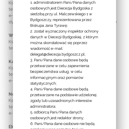
1. administratorem Pani/Pana danych
Ks. inf. prof. UAM dr hab. Mirosław Gogolik
osobowych jest Diecezja Bydgoska z
tel. 52 366 98 30
siedzibą przy ul. Malczewskiego 1 w
e-mail:
katecheza@diecezja.bydgoszcz.pl
Bydgoszczy, reprezentowana przez
dyżur: poniedziałek, wtorek, środa – godz. 9.00-13.00
Biskupa Jana Tyrawę;
2. został wyznaczony inspektor ochrony
Wikariusz biskupi ds. sakrementalnych:
danych w Diecezji Bydgoskiej, z którym
Ks. dr Zenon Niemczyk
można skonstatować się poprzez
tel/ 52 366 98 01
wiadomość e-mail:
delegat@diecezja.bydgoszcz.pl;
3. Pani/Pana dane osobowe będą
Kanclerz kurii:
przetwarzane w celu zapewnienia
Ks. Grzegorz Nowak
bezpieczeństwa usług, w celu
tel. 52 366 98 05
informacyjnym oraz pomiarów
e-mail:
kanclerz@diecezja.bydgoszcz.pl
statystycznych;
4. Pani/Pana dane osobowe będą
Notariusz kurii:
przetwarzane na podstawie udzielonej
Ks. Damian Pawlikowski
zgody lub uzasadnionych interesów
administratora;
tel. kom. 735 985 349
5. odbiorcą Pani/Pana danych
e-mail:
sekretarz@diecezja.bydgoszcz.pl
osobowych jest redaktor strony;
6. Pani/Pana dane osobowe nie będą
Ekonom diecezji: