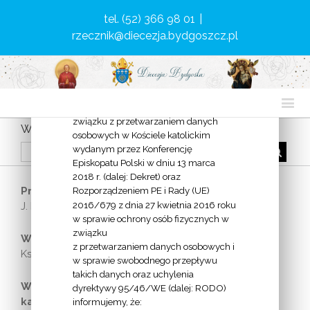
tel. (52) 366 98 01
|
rzecznik@diecezja.bydgoszcz.pl
KLAUZULA INFORMACYJNA
Zgodnie z Dekretem ogólnym w
sprawie ochrony osób fizycznych w
związku z przetwarzaniem danych
Wydział Administracyjno-Personalny
osobowych w Kościele katolickim
wydanym przez Konferencję
Episkopatu Polski w dniu 13 marca
2018 r. (dalej: Dekret) oraz
Przewodniczący:
Rozporządzeniem PE i Rady (UE)
2016/679 z dnia 27 kwietnia 2016 roku
J. E. Ks. Bp dr Krzysztof Włodarczyk
w sprawie ochrony osób fizycznych w
związku
Wikariusz Generalny:
z przetwarzaniem danych osobowych i
Ks. kan. Tomasz Cyl
w sprawie swobodnego przepływu
takich danych oraz uchylenia
Wikariusz biskupi ds. katechetycznych i szkół
dyrektywy 95/46/WE (dalej: RODO)
katolickich oraz formacji kapłańskiej:
informujemy, że: