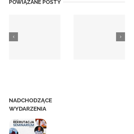
POWIĄZANE POSTY
Delegat Biskupa
Dom św. Jana
ds. ochrony
Pawła II (Dom
dzieci i młodzieży
Księży Emerytów
w Diecezji
Diecezji
Bydgoskiej
Bydgoskiej)
NADCHODZĄCE
WYDARZENIA