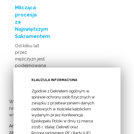
Milcząca
procesja
za
Najświętszym
Sakramentem
Od kilku lat
przez
mężczyzn jest
podejmowana
inicjatywa
milczącej [...]
KLAUZULA INFORMACYJNA
Zgodnie z Dekretem ogólnym w
sprawie ochrony osób fizycznych w
Więcej
związku z przetwarzaniem danych
nadchodzących
osobowych w Kościele katolickim
wydarzeń >
wydanym przez Konferencję
Episkopatu Polski w dniu 13 marca
Archiwum
2018 r. (dalej: Dekret) oraz
zapowiedzi:
Rozporządzeniem PE i Rady (UE)