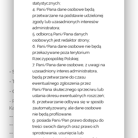
EPISKOPATU
statystycznych;
4. Pani/Pana dane osobowe będą
POLSKI:
przetwarzane na podstawie udzielonej
zgody lub uzasadnionych interesów
administratora;
5. odbiorcą Pani/Pana danych
osobowych jest redaktor strony;
6. Pani/Pana dane osobowe nie będą
LINKI
przekazywane poza terytorium
Rzeczypospolitej Polskiej;
7. Pani/Pana dane osobowe, z uwagi na
uzasadniony interes administratora,
- Stolica Apostolska
będą przetwarzane do czasu
- Twitter Papieża
ewentualnego zgłoszenia przez
Pani/Pana skutecznego sprzeciwu lub
- Czytania z dnia
ustania okresu ewentualnych roszczeń;
- Polska Misja
8. przetwarzanie odbywa się w sposób
Katolicka:
zautomatyzowany, ale dane osobowe
nie będą profilowane.
-- w Austrii
9. posiada Pani/Pan prawo dostępu do
-- w Anglii i Walii
treści swoich danych oraz prawo ich
sprostowania, usunięcia lub
-- w Irlandii