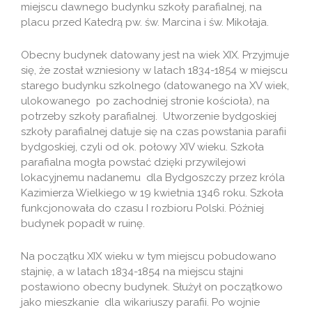
miejscu dawnego budynku szkoły parafialnej, na
placu przed Katedrą pw. św. Marcina i św. Mikołaja.
Obecny budynek datowany jest na wiek XIX. Przyjmuje
się, że został wzniesiony w latach 1834-1854 w miejscu
starego budynku szkolnego (datowanego na XV wiek,
ulokowanego po zachodniej stronie kościoła), na
potrzeby szkoły parafialnej. Utworzenie bydgoskiej
szkoły parafialnej datuje się na czas powstania parafii
bydgoskiej, czyli od ok. połowy XIV wieku. Szkoła
parafialna mogła powstać dzięki przywilejowi
lokacyjnemu nadanemu dla Bydgoszczy przez króla
Kazimierza Wielkiego w 19 kwietnia 1346 roku. Szkoła
funkcjonowała do czasu I rozbioru Polski. Później
budynek popadł w ruinę.
Na początku XIX wieku w tym miejscu pobudowano
stajnię, a w latach 1834-1854 na miejscu stajni
postawiono obecny budynek. Służył on początkowo
jako mieszkanie dla wikariuszy parafii. Po wojnie