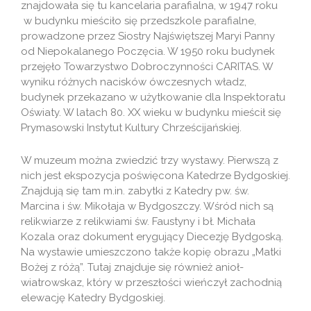
znajdowała się tu kancelaria parafialna, w 1947 roku
w budynku mieściło się przedszkole parafialne,
prowadzone przez Siostry Najświętszej Maryi Panny
od Niepokalanego Poczęcia. W 1950 roku budynek
przejęło Towarzystwo Dobroczynności CARITAS. W
wyniku różnych nacisków ówczesnych władz,
budynek przekazano w użytkowanie dla Inspektoratu
Oświaty. W latach 80. XX wieku w budynku mieścił się
Prymasowski Instytut Kultury Chrześcijańskiej.
W muzeum można zwiedzić trzy wystawy. Pierwszą z
nich jest ekspozycja poświęcona Katedrze Bydgoskiej.
Znajdują się tam m.in. zabytki z Katedry pw. św.
Marcina i św. Mikołaja w Bydgoszczy. Wśród nich są
relikwiarze z relikwiami św. Faustyny i bł. Michała
Kozala oraz dokument erygujący Diecezję Bydgoską.
Na wystawie umieszczono także kopię obrazu „Matki
Bożej z różą”. Tutaj znajduje się również anioł-
wiatrowskaz, który w przeszłości wieńczył zachodnią
elewację Katedry Bydgoskiej.