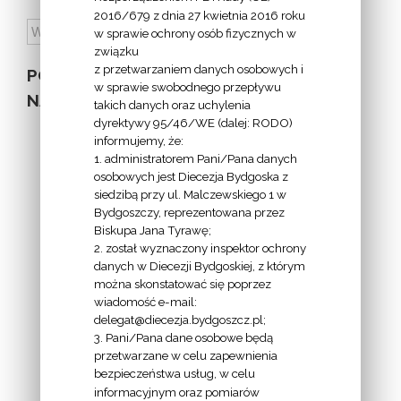
2016/679 z dnia 27 kwietnia 2016 roku
w sprawie ochrony osób fizycznych w
związku
z przetwarzaniem danych osobowych i
POZOSTAŁE
w sprawie swobodnego przepływu
NA STRONIE
takich danych oraz uchylenia
dyrektywy 95/46/WE (dalej: RODO)
informujemy, że:
1. administratorem Pani/Pana danych
osobowych jest Diecezja Bydgoska z
siedzibą przy ul. Malczewskiego 1 w
INFORMACJE
Bydgoszczy, reprezentowana przez
Biskupa Jana Tyrawę;
Z
2. został wyznaczony inspektor ochrony
EKAI.PL:
danych w Diecezji Bydgoskiej, z którym
można skonstatować się poprzez
wiadomość e-mail:
delegat@diecezja.bydgoszcz.pl;
3. Pani/Pana dane osobowe będą
przetwarzane w celu zapewnienia
bezpieczeństwa usług, w celu
INFORMACJE
informacyjnym oraz pomiarów