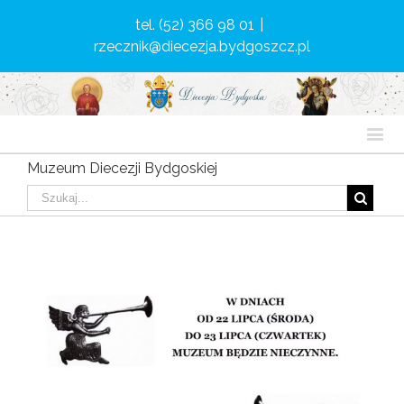
tel. (52) 366 98 01
|
rzecznik@diecezja.bydgoszcz.pl
Muzeum Diecezji Bydgoskiej