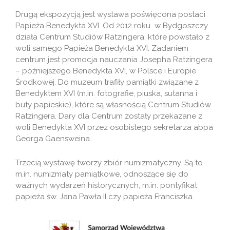
Drugą ekspozycją jest wystawa poświęcona postaci
Papieża Benedykta XVI. Od 2012 roku w Bydgoszczy
działa Centrum Studiów Ratzingera, które powstało z
woli samego Papieża Benedykta XVI. Zadaniem
centrum jest promocja nauczania Josepha Ratzingera
– późniejszego Benedykta XVI, w Polsce i Europie
Środkowej. Do muzeum trafiły pamiątki związane z
Benedyktem XVI (m.in. fotografie, piuska, sutanna i
buty papieskie), które są własnością Centrum Studiów
Ratzingera. Dary dla Centrum zostały przekazane z
woli Benedykta XVI przez osobistego sekretarza abpa
Georga Gaensweina.
Trzecią wystawę tworzy zbiór numizmatyczny. Są to
m.in. numizmaty pamiątkowe, odnoszące się do
ważnych wydarzeń historycznych, m.in. pontyfikat
papieża św. Jana Pawła II czy papieża Franciszka.