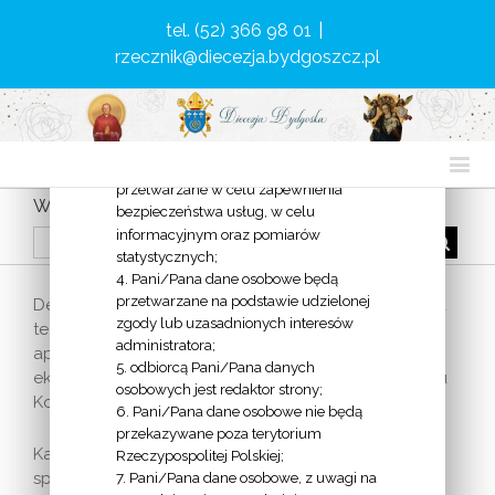
Bydgoszczy, reprezentowana przez
tel. (52) 366 98 01
|
Biskupa Jana Tyrawę;
rzecznik@diecezja.bydgoszcz.pl
2. został wyznaczony inspektor ochrony
danych w Diecezji Bydgoskiej, z którym
można skonstatować się poprzez
wiadomość e-mail:
delegat@diecezja.bydgoszcz.pl;
3. Pani/Pana dane osobowe będą
przetwarzane w celu zapewnienia
Wystąpienie z Kościoła
bezpieczeństwa usług, w celu
informacyjnym oraz pomiarów
statystycznych;
4. Pani/Pana dane osobowe będą
przetwarzane na podstawie udzielonej
Deklaracja o wystąpieniu z Kościoła – niezależnie od
zgody lub uzasadnionych interesów
tego, czy wiąże się to ze schizmą, herezją czy
administratora;
apostazją – pociąga za sobą tę samą karę:
5. odbiorcą Pani/Pana danych
ekskomuniki, czyli wyłączenia z uczestnictwa w życiu
osobowych jest redaktor strony;
Kościoła.
6. Pani/Pana dane osobowe nie będą
przekazywane poza terytorium
Kara ekskomuniki polega na niemożności
Rzeczypospolitej Polskiej;
7. Pani/Pana dane osobowe, z uwagi na
sprawowania i przyjmowania sakramentów świętych