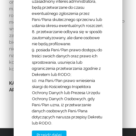
uzasadniony interes administratora,
oraz sakramentaliów. Ekskomunikowany nie może
będą przetwarzane do czasu
m.in. przystąpić do sakramentu pokuty, otrzymać
ewentualnego zgłoszenia przez
rozgrzeszenia, przystąpić do Komunii Świętej. Nie
Pani/Pana skutecznego sprzeciwu lub
może też przewodniczyć obrzędom kultu. Dekret KEP
ustania okresu ewentualnych roszczeń;
wylicza szczegółowo te ograniczenia. To także m.in.
8. przetwarzanie odbywa się w sposób
zakaz pełnienia funkcji chrzestnego, świadka
zautomatyzowany, ale dane osobowe
bierzmowania, czy świadka sakramentu małżeństwa,
nie będą profilowane.
niemożność pełnienia urzędów i posług w Kościele,
9. posiada Pani/Pan prawo dostępu do
należenia do publicznych ruchów i organizacji
treści swoich danych oraz prawo ich
kościelnych, wreszcie – pozbawienie pogrzebu
sprostowania, usunięcia lub
ograniczenia przetwarzania zgodnie z
kościelnego.
Dekretem lub RODO;
10. ma Pani/Pan prawo wniesienia
KANONISTA WYJAŚNIA RÓŻNICĘ MIĘDZY
skargi do Kościelnego Inspektora
APOSTAZJĄ A WYSTĄPIENIEM Z KOŚCIOŁA – LINK
Ochrony Danych lub Prezesa Urzędu
Ochrony Danych Osobowych, gdy
Pani/Pan uzna, iż przetwarzanie
danych osobowych Pani/Pana
dotyczących narusza przepisy Dekretu
lub RODO.
Przejdź dalej