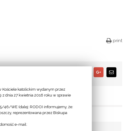
print
Facebook
Twitter
Google+
Email
 Kościele katolickim wydanym przez
9 z dnia 27 kwietnia 2016 roku w sprawie
95/46/WE (dalej: RODO) informujemy, że:
goszczy, reprezentowana przez Biskupa
adomość e-mail: