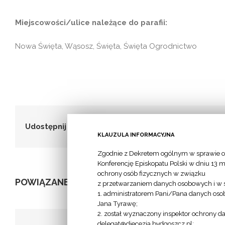
Miejscowości/ulice należące do parafii:
Nowa Święta, Wąsosz, Święta, Święta Ogrodnictwo
Udostępnij to!
KLAUZULA INFORMACYJNA
Zgodnie z Dekretem ogólnym w sprawie o
Konferencję Episkopatu Polski w dniu 13 m
ochrony osób fizycznych w związku
POWIĄZANE POSTY
z przetwarzaniem danych osobowych i w 
1. administratorem Pani/Pana danych osob
Jana Tyrawę;
2. został wyznaczony inspektor ochrony d
delegat@diecezja.bydgoszcz.pl;