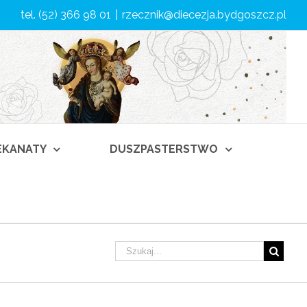
tel. (52) 366 98 01
|
rzecznik@diecezja.bydgoszcz.pl
DEKANATY
DUSZPASTERSTWO