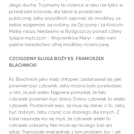
złego ducha. Trzymamy te różance w ręku nie tylko w
przestrzeni kościoła, ale także w przestrzeni
publicznej, żeby wszystkich zaprosić do modlitwy za
siebie wzajemnie, za rodziny, za Ojczyznę i za Kościół-
Matkę naszą. Niedawno w Bydgoszczy ponad cztery
tysiące mężczyzn – Wojowników Maryi – dało nam
piękne świadectwo ufnej modlitwy różańcowej.
CZCIGODNY SŁUGA BOŻY KS. FRANCISZEK
BLACHNICKI
Ks. Blachnicki jako mały chłopiec zastanawiał się, jaki
powinien być człowiek, żeby można było powiedzieć
o nim, że jest wielki. Najpierw pomyślał, że taki
człowiek powinien być dobry. Dobry człowiek to wielki
człowiek. Postanowił więc, że musi się starać o to, żeby
być dobrym, żeby czynić coś dobrego dla innych. Z
kolei nasunęła mu się myśl, że człowiek wielki to
człowiek odważny. Nie może się niczego bać ani
lękać. Franciszek miał jednak z tym problem, bo – jak