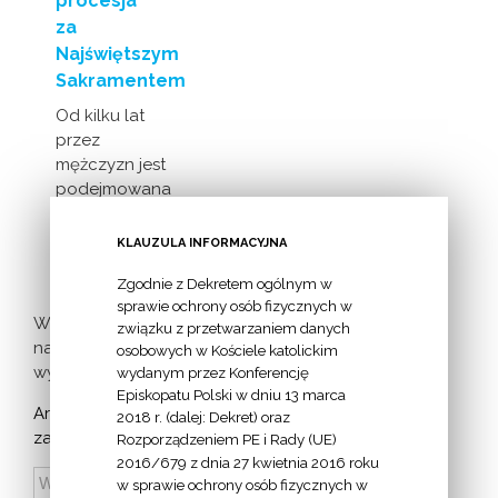
procesja
za
Najświętszym
Sakramentem
Od kilku lat
przez
mężczyzn jest
podejmowana
inicjatywa
milczącej [...]
KLAUZULA INFORMACYJNA
Zgodnie z Dekretem ogólnym w
sprawie ochrony osób fizycznych w
Więcej
związku z przetwarzaniem danych
nadchodzących
osobowych w Kościele katolickim
wydarzeń >
wydanym przez Konferencję
Episkopatu Polski w dniu 13 marca
Archiwum
2018 r. (dalej: Dekret) oraz
zapowiedzi:
Rozporządzeniem PE i Rady (UE)
2016/679 z dnia 27 kwietnia 2016 roku
w sprawie ochrony osób fizycznych w