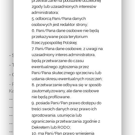
przetwarzane na podstawie udzielonej
zgody lub uzasadnionych interesów
administratora;
5. odbiorcą Pani/Pana danych
osobowych jest redaktor strony;
6. Pani/Pana dane osobowe nie będą
LINKI
przekazywane poza terytorium
Rzeczypospolitej Polskiej;
7. Pani/Pana dane osobowe, z uwagi na
uzasadniony interes administratora,
- Stolica Apostolska
będą przetwarzane do czasu
- Twitter Papieża
ewentualnego zgłoszenia przez
Pani/Pana skutecznego sprzeciwu lub
- Czytania z dnia
ustania okresu ewentualnych roszczeń;
- Polska Misja
8. przetwarzanie odbywa się w sposób
Katolicka:
zautomatyzowany, ale dane osobowe
nie będą profilowane.
-- w Austrii
9. posiada Pani/Pan prawo dostępu do
-- w Anglii i Walii
treści swoich danych oraz prawo ich
sprostowania, usunięcia lub
-- w Irlandii
ograniczenia przetwarzania zgodnie z
-- we Francji
Dekretem lub RODO;
-- w Niemczech
10. ma Pani/Pan prawo wniesienia