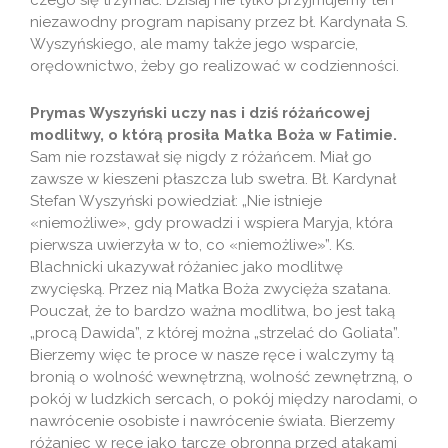
czego się trzymać. Dzisiaj nie tylko przyjmujemy ten
niezawodny program napisany przez bł. Kardynała S.
Wyszyńskiego, ale mamy także jego wsparcie,
orędownictwo, żeby go realizować w codzienności.
Prymas Wyszyński uczy nas i dziś różańcowej
modlitwy, o którą prosiła Matka Boża w Fatimie.
Sam nie rozstawał się nigdy z różańcem. Miał go
zawsze w kieszeni płaszcza lub swetra. Bł. Kardynał
Stefan Wyszyński powiedział: „Nie istnieje
«niemożliwe», gdy prowadzi i wspiera Maryja, która
pierwsza uwierzyła w to, co «niemożliwe»”. Ks.
Blachnicki ukazywał różaniec jako modlitwę
zwycięską. Przez nią Matka Boża zwycięża szatana.
Pouczał, że to bardzo ważna modlitwa, bo jest taką
„procą Dawida”, z której można „strzelać do Goliata”.
Bierzemy więc te proce w nasze ręce i walczymy tą
bronią o wolność wewnętrzną, wolność zewnętrzną, o
pokój w ludzkich sercach, o pokój między narodami, o
nawrócenie osobiste i nawrócenie świata. Bierzemy
różaniec w ręce jako tarczę obronną przed atakami