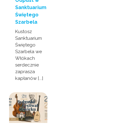
Odpust w
Sanktuarium
Świętego
Szarbela
Kustosz
Sanktuarium
Świętego
Szarbela we
Włókach
serdecznie
zaprasza
kapłanów [...]