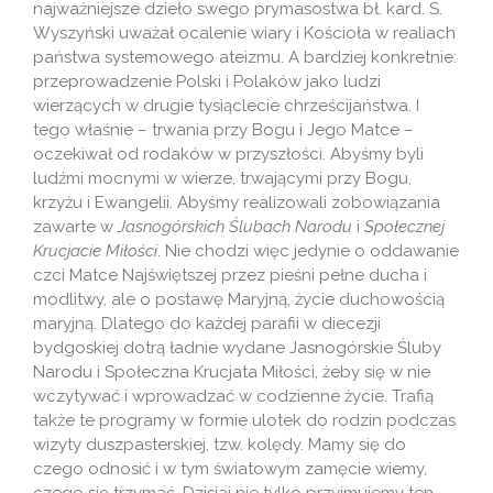
najważniejsze dzieło swego prymasostwa bł. kard. S.
Wyszyński uważał ocalenie wiary i Kościoła w realiach
państwa systemowego ateizmu. A bardziej konkretnie:
przeprowadzenie Polski i Polaków jako ludzi
wierzących w drugie tysiąclecie chrześcijaństwa. I
tego właśnie – trwania przy Bogu i Jego Matce –
oczekiwał od rodaków w przyszłości. Abyśmy byli
ludźmi mocnymi w wierze, trwającymi przy Bogu,
krzyżu i Ewangelii. Abyśmy realizowali zobowiązania
zawarte w
Jasnogórskich Ślubach Narodu
i
Społecznej
Krucjacie Miłości
. Nie chodzi więc jedynie o oddawanie
czci Matce Najświętszej przez pieśni pełne ducha i
modlitwy, ale o postawę Maryjną, życie duchowością
maryjną. Dlatego do każdej parafii w diecezji
bydgoskiej dotrą ładnie wydane Jasnogórskie Śluby
Narodu i Społeczna Krucjata Miłości, żeby się w nie
wczytywać i wprowadzać w codzienne życie. Trafią
także te programy w formie ulotek do rodzin podczas
wizyty duszpasterskiej, tzw. kolędy. Mamy się do
czego odnosić i w tym światowym zamęcie wiemy,