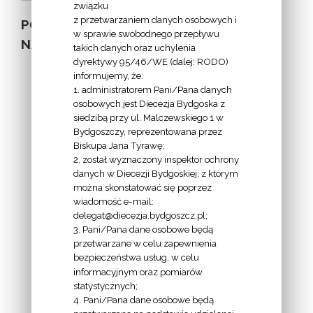
związku
z przetwarzaniem danych osobowych i
POZOSTAŁE
w sprawie swobodnego przepływu
NA STRONIE
takich danych oraz uchylenia
dyrektywy 95/46/WE (dalej: RODO)
informujemy, że:
1. administratorem Pani/Pana danych
osobowych jest Diecezja Bydgoska z
siedzibą przy ul. Malczewskiego 1 w
INFORMACJE
Bydgoszczy, reprezentowana przez
Biskupa Jana Tyrawę;
Z
2. został wyznaczony inspektor ochrony
EKAI.PL:
danych w Diecezji Bydgoskiej, z którym
można skonstatować się poprzez
wiadomość e-mail:
delegat@diecezja.bydgoszcz.pl;
3. Pani/Pana dane osobowe będą
przetwarzane w celu zapewnienia
bezpieczeństwa usług, w celu
INFORMACJE
informacyjnym oraz pomiarów
EPISKOPATU
statystycznych;
4. Pani/Pana dane osobowe będą
POLSKI: