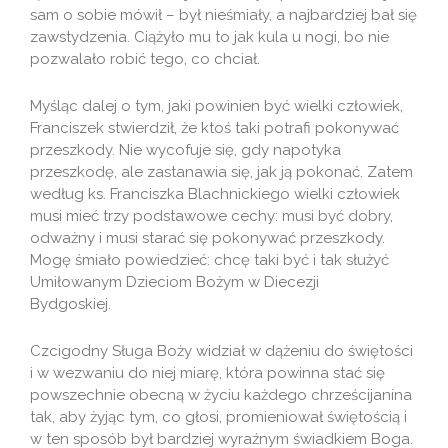
sam o sobie mówił – był nieśmiały, a najbardziej bał się
zawstydzenia. Ciążyło mu to jak kula u nogi, bo nie
pozwalało robić tego, co chciał.
Myśląc dalej o tym, jaki powinien być wielki człowiek,
Franciszek stwierdził, że ktoś taki potrafi pokonywać
przeszkody. Nie wycofuje się, gdy napotyka
przeszkodę, ale zastanawia się, jak ją pokonać. Zatem
według ks. Franciszka Blachnickiego wielki człowiek
musi mieć trzy podstawowe cechy: musi być dobry,
odważny i musi starać się pokonywać przeszkody.
Mogę śmiało powiedzieć: chcę taki być i tak służyć
Umiłowanym Dzieciom Bożym w Diecezji
Bydgoskiej.
Czcigodny Sługa Boży widział w dążeniu do świętości
i w wezwaniu do niej miarę, która powinna stać się
powszechnie obecną w życiu każdego chrześcijanina
tak, aby żyjąc tym, co głosi, promieniował świętością i
w ten sposób był bardziej wyraźnym świadkiem Boga.