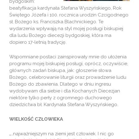
bydgoskim:
beatyfikacja kardynała Stefana Wyszyńskiego, Rok
Świętego Józefa i 100. rocznica urodzin Czcigodnego
sł. Bożego ks. Franciszka Blachnickiego. Te
wydarzenia wpływają na styl mojej posługi biskupiej
dla ludu Bożego diecezji bydgoskiej, która ma
dopiero 17-letnią tradycję.
Wspomniane postaci zainspirowały mnie do ułożenia
programu mojej biskupiej posługi, oprócz, oczywiście,
głównych zadań biskupa, jak: głoszenie słowa
Bożego, celebrowanie liturgii oraz prowadzenie ludu
Bożego do zbawienia. Dlatego w dniu ingresu
wydobywam dla siebie i dla Kochanych Diecezjan
niektóre tylko perły z ogromnego duchowego
dziedzictwa bł. Kardynała Stefana Wyszyńskiego.
WIELKOŚĆ CZŁOWIEKA
„…najważniejszym na ziemi jest człowiek. I nic go