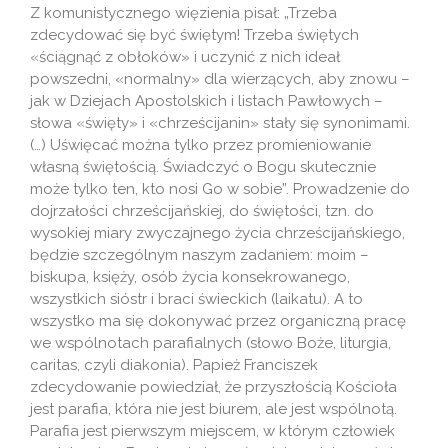
Z komunistycznego więzienia pisał: „Trzeba
zdecydować się być świętym! Trzeba świętych
«ściągnąć z obłoków» i uczynić z nich ideał
powszedni, «normalny» dla wierzących, aby znowu –
jak w Dziejach Apostolskich i listach Pawłowych –
słowa «święty» i «chrześcijanin» stały się synonimami.
(…) Uświęcać można tylko przez promieniowanie
własną świętością. Świadczyć o Bogu skutecznie
może tylko ten, kto nosi Go w sobie”. Prowadzenie do
dojrzałości chrześcijańskiej, do świętości, tzn. do
wysokiej miary zwyczajnego życia chrześcijańskiego,
będzie szczególnym naszym zadaniem: moim –
biskupa, księży, osób życia konsekrowanego,
wszystkich sióstr i braci świeckich (laikatu). A to
wszystko ma się dokonywać przez organiczną pracę
we wspólnotach parafialnych (słowo Boże, liturgia,
caritas, czyli diakonia). Papież Franciszek
zdecydowanie powiedział, że przyszłością Kościoła
jest parafia, która nie jest biurem, ale jest wspólnotą.
Parafia jest pierwszym miejscem, w którym człowiek