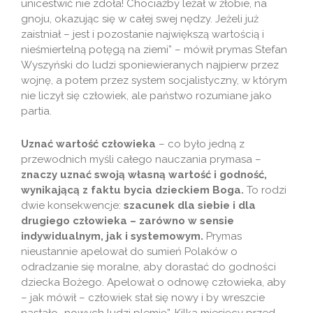
unicestwić nie zdoła! Chociażby leżał w żłobie, na
gnoju, okazując się w całej swej nędzy. Jeżeli już
zaistniał – jest i pozostanie największą wartością i
nieśmiertelną potęgą na ziemi” – mówił prymas Stefan
Wyszyński do ludzi sponiewieranych najpierw przez
wojnę, a potem przez system socjalistyczny, w którym
nie liczył się człowiek, ale państwo rozumiane jako
partia.
Uznać wartość człowieka
– co było jedną z
przewodnich myśli całego nauczania prymasa –
znaczy uznać swoją własną wartość i godność,
wynikającą z faktu bycia dzieckiem Boga.
To rodzi
dwie konsekwencje:
szacunek dla siebie i dla
drugiego człowieka – zarówno w sensie
indywidualnym, jak i systemowym.
Prymas
nieustannie apelował do sumień Polaków o
odradzanie się moralne, aby dorastać do godności
dziecka Bożego. Apelował o odnowę człowieka, aby
– jak mówił – człowiek stał się nowy i by wreszcie