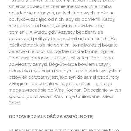
nastało „nowych ludzi plemię”. Kilka miesięcy przed
śmiercią powiedział znamienne słowa: „Nie trzeba
oglądać się na innych, na tych lub owych, może na
polityków, żądając od nich, aby się odmienili. Każdy
musi zacząć od siebie, abyśmy prawdziwie się
odmienili. A wtedy, gdy wszyscy będziemy się
odradzać, i politycy będą musieli się odmienić (…) Bo
jeżeli człowiek się nie odmieni, to najbardziej bogate
państwo nie ostoi się, będzie rozkradzione i zginie”.
Podstawą godności ludzkiej jest zatem Bóg i Jego
odwieczny zamysł. Bóg-Stwórca bowiem uczynił
człowieka rozumnym i wolnym; lecz przede wszystkim
człowiek powołany jest jako syn do samej wspólnoty
z Bogiem i do udziału w Jego szczęściu. I dlatego
mogę zwracać się do Was, Kochani Diecezjanie, w ten
sposób: pozdrawiam Was, moje Umiłowane Dzieci
Boże!
ODPOWIEDZIALNOŚĆ ZA WSPÓLNOTĘ
Bł. Prymas Tysiąclecia przypomniał Polakom nie tylko