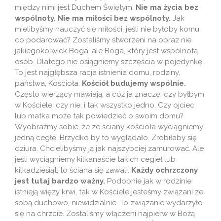
między nimi jest Duchem Świętym.
Nie ma życia bez
wspólnoty. Nie ma miłości bez wspólnoty.
Jak
mielibyśmy nauczyć się miłości, jeśli nie byłoby komu
co podarować? Zostaliśmy stworzeni na obraz nie
jakiegokolwiek Boga, ale Boga, który jest wspólnotą
osób. Dlatego nie osiągniemy szczęścia w pojedynkę.
To jest najgłębsza racja istnienia domu, rodziny,
państwa, Kościoła.
Kościół budujemy wspólnie.
Często wierzący mawiają: a cóż ja znaczę, czy byłbym
w Kościele, czy nie, i tak wszystko jedno. Czy ojciec
lub matka może tak powiedzieć o swoim domu?
Wyobraźmy sobie, że ze ściany kościoła wyciągniemy
jedną cegłę. Brzydko by to wyglądało. Zrobiłaby się
dziura. Chcielibyśmy ją jak najszybciej zamurować. Ale
jeśli wyciągniemy kilkanaście takich cegieł lub
kilkadziesiąt, to ściana się zawali.
Każdy ochrzczony
jest tutaj bardzo ważny.
Podobnie jak w rodzinie
istnieją więzy krwi, tak w Kościele jesteśmy związani ze
sobą duchowo, niewidzialnie. To związanie wydarzyło
się na chrzcie. Zostaliśmy włączeni najpierw w Bożą