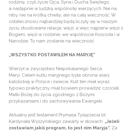
rodzinę, czyli życie Ojca, Syna i Ducha Świętego,
a następnie w ludzką wspólnotę wierzących. Nie na
niby, nie na krótką chwilę, ale na całą wieczność. W
ostateczności najbardziej będą liczyły się w naszym
życiu zbudowane relacje, więzi, a więc najpierw więzi z
Bogiem, więzi w rodzinie, we wspólnocie Kościoła i w
Narodzie. To nam zostanie na wieczność.
„WSZYSTKO POSTAWIŁEM NA MARYJĘ”
Wierzył w zwycięstwo Niepokalanego Serca
Maryi. Celem kultu maryjnego była obrona wiary
katolickiej w Polsce i świecie. Kult ten miał wyraz
typowo praktyczny, miał bowiem prowadzić czcicieli
Matki Bożej do życia zgodnego z Bożymi
przykazaniami i do zachowywania Ewangelii.
Aktualny jest testament Prymasa Tysiąclecia bł.
Kardynała Wyszyńskiego zawarty w słowach:
„Jeżeli
zostawiam jakiś program, to jest nim Maryja”.
Za