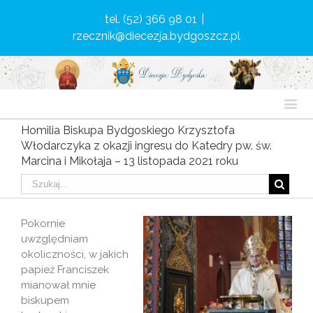
tel. (52) 366 98 01
|
rzecznik@diecezja.bydgoszcz.pl
Homilia Biskupa Bydgoskiego Krzysztofa
Włodarczyka z okazji ingresu do Katedry pw. św.
Marcina i Mikołaja – 13 listopada 2021 roku
Pokornie
uwzględniam
okoliczności, w jakich
papież Franciszek
mianował mnie
biskupem