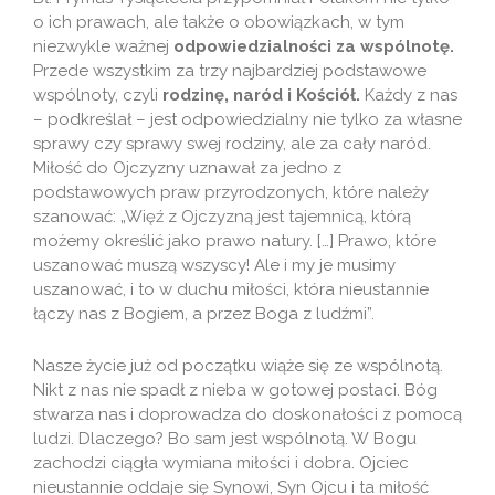
o ich prawach, ale także o obowiązkach, w tym
niezwykle ważnej
odpowiedzialności za wspólnotę.
Przede wszystkim za trzy najbardziej podstawowe
wspólnoty, czyli
rodzinę, naród i Kościół.
Każdy z nas
– podkreślał – jest odpowiedzialny nie tylko za własne
sprawy czy sprawy swej rodziny, ale za cały naród.
Miłość do Ojczyzny uznawał za jedno z
podstawowych praw przyrodzonych, które należy
szanować: „Więź z Ojczyzną jest tajemnicą, którą
możemy określić jako prawo natury. […] Prawo, które
uszanować muszą wszyscy! Ale i my je musimy
uszanować, i to w duchu miłości, która nieustannie
łączy nas z Bogiem, a przez Boga z ludźmi”.
Nasze życie już od początku wiąże się ze wspólnotą.
Nikt z nas nie spadł z nieba w gotowej postaci. Bóg
stwarza nas i doprowadza do doskonałości z pomocą
ludzi. Dlaczego? Bo sam jest wspólnotą. W Bogu
zachodzi ciągła wymiana miłości i dobra. Ojciec
nieustannie oddaje się Synowi, Syn Ojcu i ta miłość