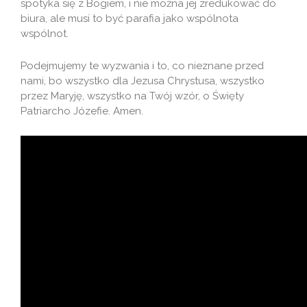
spotyka się z Bogiem, i nie można jej zredukować do
biura, ale musi to być parafia jako wspólnota
wspólnot.
Podejmujemy te wyzwania i to, co nieznane przed
nami, bo wszystko dla Jezusa Chrystusa, wszystko
przez Maryję, wszystko na Twój wzór, o Święty
Patriarcho Józefie. Amen.