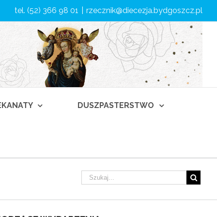
tel. (52) 366 98 01
|
rzecznik@diecezja.bydgoszcz.pl
DEKANATY
DUSZPASTERSTWO