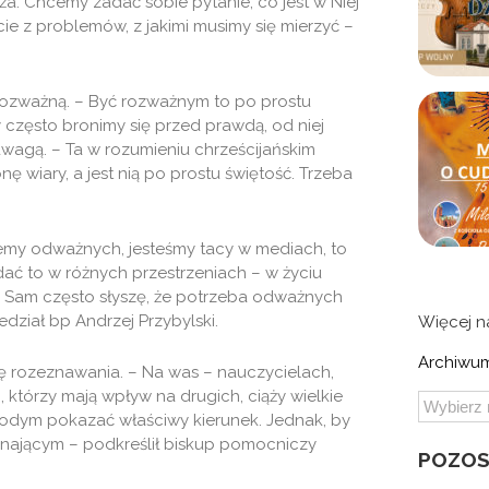
ża. Chcemy zadać sobie pytanie, co jest w Niej
ie z problemów, z jakimi musimy się mierzyć –
ą rozważną. – Być rozważnym to po prostu
zęsto bronimy się przed prawdą, od niej
dwagą. – Ta w rozumieniu chrześcijańskim
 wiary, a jest nią po prostu świętość. Trzeba
ajemy odważnych, jesteśmy tacy w mediach, to
idać to w różnych przestrzeniach – w życiu
h. Sam często słyszę, że potrzeba odważnych
dział bp Andrzej Przybylski.
Więcej 
Archiwum
ię rozeznawania. – Na was – nauczycielach,
, którzy mają wpływ na drugich, ciąży wielkie
odym pokazać właściwy kierunek. Jednak, by
nającym – podkreślił biskup pomocniczy
POZOS