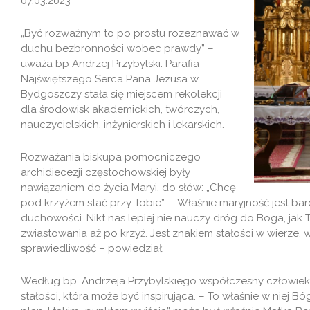
07.03.2023
„Być rozważnym to po prostu rozeznawać w
duchu bezbronności wobec prawdy” –
uważa bp Andrzej Przybylski. Parafia
Najświętszego Serca Pana Jezusa w
Bydgoszczy stała się miejscem rekolekcji
dla środowisk akademickich, twórczych,
nauczycielskich, inżynierskich i lekarskich.
Rozważania biskupa pomocniczego
archidiecezji częstochowskiej były
nawiązaniem do życia Maryi, do słów: „Chcę
pod krzyżem stać przy Tobie”. – Właśnie maryjność jest b
duchowości. Nikt nas lepiej nie nauczy dróg do Boga, jak T
zwiastowania aż po krzyż. Jest znakiem stałości w wierze, w
sprawiedliwość – powiedział.
Według bp. Andrzeja Przybylskiego współczesny człowiek 
stałości, która może być inspirująca. – To właśnie w niej B