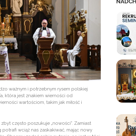
NADCH
ardzo ważnym i potrzebnym rysem polskiej
a, która jest znakiem wierności od
ierności wartościom, takim jak miłość i
zbyt często poszukuje „nowości”. Zamiast
óg potrafi wciąż nas zaskakiwać, mając nowy