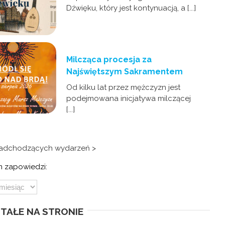
Dźwięku, który jest kontynuacją, a [...]
Milcząca procesja za
Najświętszym Sakramentem
Od kilku lat przez mężczyzn jest
podejmowana inicjatywa milczącej
[...]
nadchodzących wydarzeń >
 zapowiedzi:
TAŁE NA STRONIE