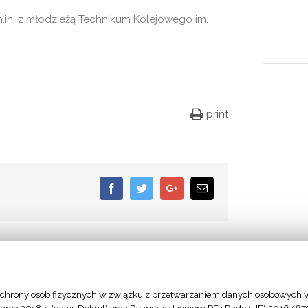
 m.in. z młodzieżą Technikum Kolejowego im.
print
Facebook
Twitter
Google+
Email
chrony osób fizycznych w związku z przetwarzaniem danych osobowych w
- Stolica