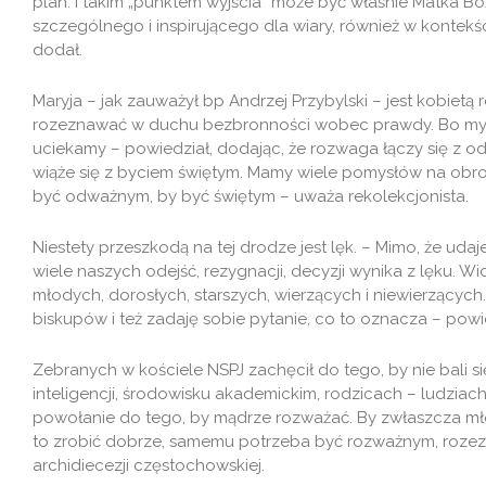
plan. I takim „punktem wyjścia” może być właśnie Matka Bo
szczególnego i inspirującego dla wiary, również w kontekśc
dodał.
Maryja – jak zauważył bp Andrzej Przybylski – jest kobiet
rozeznawać w duchu bezbronności wobec prawdy. Bo my c
uciekamy – powiedział, dodając, że rozwaga łączy się z o
wiąże się z byciem świętym. Mamy wiele pomysłów na obronę
być odważnym, by być świętym – uważa rekolekcjonista.
Niestety przeszkodą na tej drodze jest lęk. – Mimo, że ud
wiele naszych odejść, rezygnacji, decyzji wynika z lęku. W
młodych, dorosłych, starszych, wierzących i niewierzącyc
biskupów i też zadaję sobie pytanie, co to oznacza – powie
Zebranych w kościele NSPJ zachęcił do tego, by nie bali s
inteligencji, środowisku akademickim, rodzicach – ludziach
powołanie do tego, by mądrze rozważać. By zwłaszcza mł
to zrobić dobrze, samemu potrzeba być rozważnym, rozez
archidiecezji częstochowskiej.