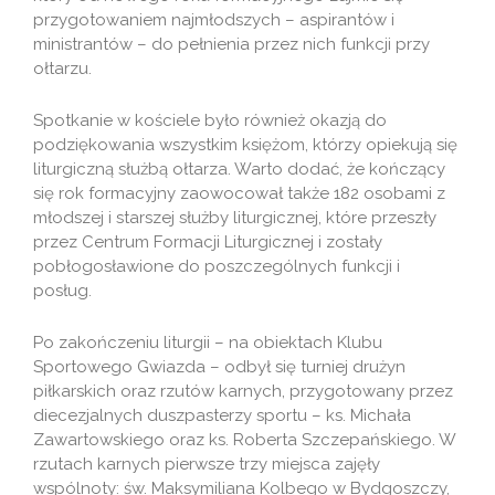
przygotowaniem najmłodszych – aspirantów i
ministrantów – do pełnienia przez nich funkcji przy
ołtarzu.
Spotkanie w kościele było również okazją do
podziękowania wszystkim księżom, którzy opiekują się
liturgiczną służbą ołtarza. Warto dodać, że kończący
się rok formacyjny zaowocował także 182 osobami z
młodszej i starszej służby liturgicznej, które przeszły
przez Centrum Formacji Liturgicznej i zostały
pobłogosławione do poszczególnych funkcji i
posług.
Po zakończeniu liturgii – na obiektach Klubu
Sportowego Gwiazda – odbył się turniej drużyn
piłkarskich oraz rzutów karnych, przygotowany przez
diecezjalnych duszpasterzy sportu – ks. Michała
Zawartowskiego oraz ks. Roberta Szczepańskiego. W
rzutach karnych pierwsze trzy miejsca zajęły
wspólnoty: św. Maksymiliana Kolbego w Bydgoszczy,