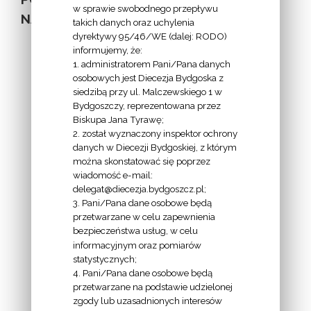
w sprawie swobodnego przepływu
NA STRONIE
takich danych oraz uchylenia
dyrektywy 95/46/WE (dalej: RODO)
informujemy, że:
1. administratorem Pani/Pana danych
osobowych jest Diecezja Bydgoska z
siedzibą przy ul. Malczewskiego 1 w
INFORMACJE
Bydgoszczy, reprezentowana przez
Biskupa Jana Tyrawę;
Z
2. został wyznaczony inspektor ochrony
EKAI.PL:
danych w Diecezji Bydgoskiej, z którym
można skonstatować się poprzez
wiadomość e-mail:
delegat@diecezja.bydgoszcz.pl;
3. Pani/Pana dane osobowe będą
przetwarzane w celu zapewnienia
bezpieczeństwa usług, w celu
INFORMACJE
informacyjnym oraz pomiarów
EPISKOPATU
statystycznych;
4. Pani/Pana dane osobowe będą
POLSKI:
przetwarzane na podstawie udzielonej
zgody lub uzasadnionych interesów