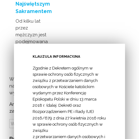
Najświętszym
Sakramentem
Od kilku lat
przez
mężczyzn jest
podejmowana
inicjatywa
milczącej [...]
KLAUZULA INFORMACYJNA
Zgodnie z Dekretem ogólnym w
sprawie ochrony osób fizycznych w
Więcej
związku z przetwarzaniem danych
nadchodzących
osobowych w Kościele katolickim
wydarzeń >
wydanym przez Konferencję
Episkopatu Polski w dniu 13 marca
Archiwum
2018 r. (dalej: Dekret) oraz
zapowiedzi:
Rozporządzeniem PE i Rady (UE)
2016/679 z dnia 27 kwietnia 2016 roku
w sprawie ochrony osób fizycznych w
związku
z przetwarzaniem danych osobowych i
POZOSTAŁE