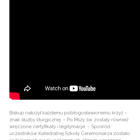
Biskup nałożył każdemu pobłogosławionemu krzyż –
znak służby liturgicznej. – Po Mszy św. zostały również
wręczone certyfikaty i legitymacje. – Spośród
uczestników Katedralnej Szkoły Ceremoniarza zostało