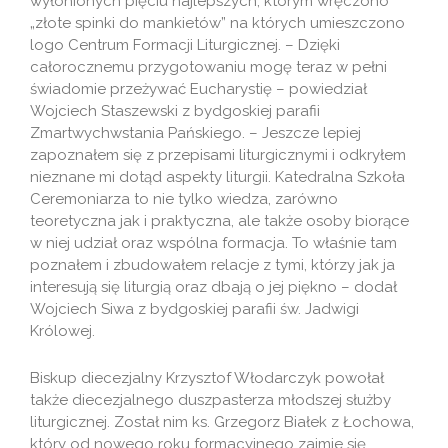
wyłonionych pięciu najlepszych, którym wręczono
„złote spinki do mankietów” na których umieszczono
logo Centrum Formacji Liturgicznej. – Dzięki
całorocznemu przygotowaniu mogę teraz w pełni
świadomie przeżywać Eucharystię – powiedział
Wojciech Staszewski z bydgoskiej parafii
Zmartwychwstania Pańskiego. – Jeszcze lepiej
zapoznałem się z przepisami liturgicznymi i odkryłem
nieznane mi dotąd aspekty liturgii. Katedralna Szkoła
Ceremoniarza to nie tylko wiedza, zarówno
teoretyczna jak i praktyczna, ale także osoby biorące
w niej udział oraz wspólna formacja. To właśnie tam
poznałem i zbudowałem relacje z tymi, którzy jak ja
interesują się liturgią oraz dbają o jej piękno – dodał
Wojciech Siwa z bydgoskiej parafii św. Jadwigi
Królowej.
Biskup diecezjalny Krzysztof Włodarczyk powołał
także diecezjalnego duszpasterza młodszej służby
liturgicznej. Został nim ks. Grzegorz Białek z Łochowa,
który od nowego roku formacyjnego zajmie się