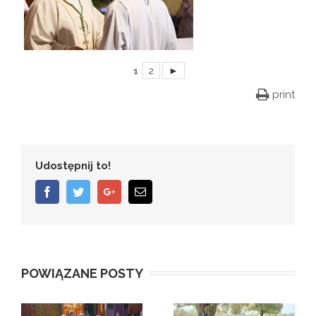
1
2
►
print
Udostępnij to!
Facebook
Twitter
Google+
Email
POWIĄZANE POSTY