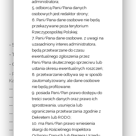
administratora;
5. odbiorcą Pani/Pana danych
osobowych jest redaktor strony;
6. Pani/Pana dane osobowe nie będą
LINKI
przekazywane poza terytorium
Rzeczypospolitej Polskiej;
7. Pani/Pana dane osobowe, z uwagi na
uzasadniony interes administratora,
- Stolica Apostolska
będą przetwarzane do czasu
- Twitter Papieża
ewentualnego zgłoszenia przez
Pani/Pana skutecznego sprzeciwu lub
- Czytania z dnia
ustania okresu ewentualnych roszczeń;
- Polska Misja
8. przetwarzanie odbywa się w sposób
Katolicka:
zautomatyzowany, ale dane osobowe
nie będą profilowane.
-- w Austrii
9. posiada Pani/Pan prawo dostępu do
-- w Anglii i Walii
treści swoich danych oraz prawo ich
sprostowania, usunięcia lub
-- w Irlandii
ograniczenia przetwarzania zgodnie z
-- we Francji
Dekretem lub RODO;
-- w Niemczech
10. ma Pani/Pan prawo wniesienia
skargi do Kościelnego Inspektora
-- w Szkocji
Ochrony Danych lub Prezesa Urzędu