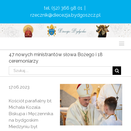
tel. (52) 366 98 01
|
rzecznik@diecezja.bydgoszcz.pl
47 nowych ministrantów słowa Bożego i 18
ceremoniarzy
17.06.2023
Kościół parafialny bł.
Michała Kozala
Biskupa i Męczennika
na bydgoskim
Miedzyniu był