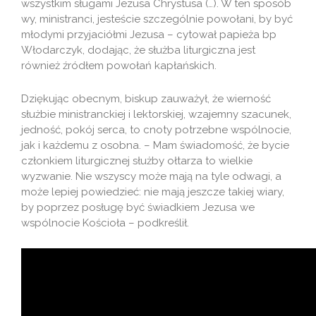
wszystkim sługami Jezusa Chrystusa (…). W ten sposób
wy, ministranci, jesteście szczególnie powołani, by być
młodymi przyjaciółmi Jezusa – cytował papieża bp
Włodarczyk, dodając, że służba liturgiczna jest
również źródłem powołań kapłańskich.
Dziękując obecnym, biskup zauważył, że wierność
służbie ministranckiej i lektorskiej, wzajemny szacunek,
jedność, pokój serca, to cnoty potrzebne wspólnocie,
jak i każdemu z osobna. – Mam świadomość, że bycie
członkiem liturgicznej służby ołtarza to wielkie
wyzwanie. Nie wszyscy może mają na tyle odwagi, a
może lepiej powiedzieć: nie mają jeszcze takiej wiary,
by poprzez posługę być świadkiem Jezusa we
wspólnocie Kościoła – podkreślił.