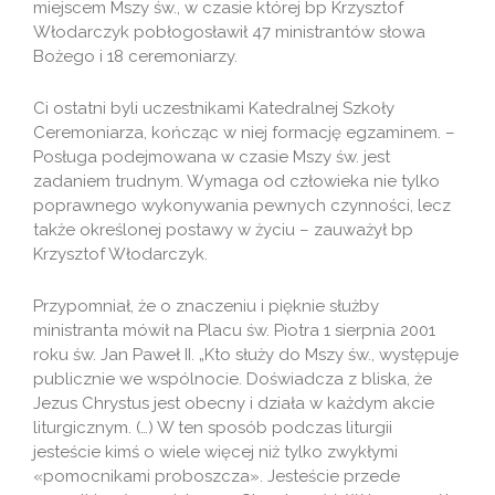
miejscem Mszy św., w czasie której bp Krzysztof
Włodarczyk pobłogosławił 47 ministrantów słowa
Bożego i 18 ceremoniarzy.
Ci ostatni byli uczestnikami Katedralnej Szkoły
Ceremoniarza, kończąc w niej formację egzaminem. –
Posługa podejmowana w czasie Mszy św. jest
zadaniem trudnym. Wymaga od człowieka nie tylko
poprawnego wykonywania pewnych czynności, lecz
także określonej postawy w życiu – zauważył bp
Krzysztof Włodarczyk.
Przypomniał, że o znaczeniu i pięknie służby
ministranta mówił na Placu św. Piotra 1 sierpnia 2001
roku św. Jan Paweł II. „Kto służy do Mszy św., występuje
publicznie we wspólnocie. Doświadcza z bliska, że
Jezus Chrystus jest obecny i działa w każdym akcie
liturgicznym. (…) W ten sposób podczas liturgii
jesteście kimś o wiele więcej niż tylko zwykłymi
«pomocnikami proboszcza». Jesteście przede