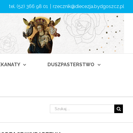
tel. (52) 366 98 01
|
rzecznik@diecezja.bydgoszcz.pl
DEKANATY
DUSZPASTERSTWO