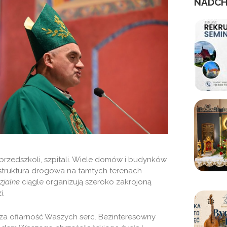
NADCH
przedszkoli, szpitali. Wiele domów i budynków
astruktura drogowa na tamtych terenach
zjalne
ciągle organizują szeroko zakrojoną
i.
a ofiarność Waszych serc. Bezinteresowny