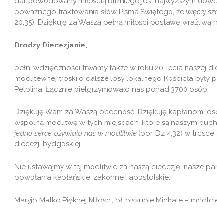
dar powodowany miłością bliźniego jest najwyższym dowo
poważnego traktowania słów Pisma Świętego, że
więcej sz
20,35). Dziękuję za Waszą pełną miłości postawę wrażliwą
Drodzy Diecezjanie,
pełni wdzięczności trwamy także w roku 20-lecia naszej di
modlitewnej troski o dalsze losy lokalnego Kościoła były p
Pelplina. Łącznie pielgrzymowało nas ponad 3700 osób.
Dziękuję Wam za Waszą obecność. Dziękuję kapłanom, os
wspólną modlitwę w tych miejscach, które są naszym duc
jedno serce ożywiało nas w modlitwie
(por. Dz 4,32) w trosc
diecezji bydgoskiej.
Nie ustawajmy w tej modlitwie za naszą diecezję, nasze par
powołania kapłańskie, zakonne i apostolskie.
Maryjo Matko Pięknej Miłości, bł. biskupie Michale – módlcie