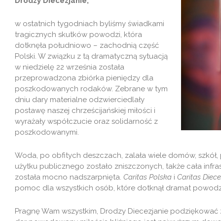
Drodzy Diecezjanie,
w ostatnich tygodniach byliśmy świadkami
tragicznych skutków powodzi, która
dotknęła południowo – zachodnią część
Polski. W związku z tą dramatyczną sytuacją
w niedzielę 22 września została
przeprowadzona zbiórka pieniędzy dla
poszkodowanych rodaków. Zebrane w tym
dniu dary materialne odzwierciedlały
postawę naszej chrześcijańskiej miłości i
wyrażały współczucie oraz solidarność z
poszkodowanymi.
Woda, po obfitych deszczach, zalała wiele domów, szkół, 
użytku publicznego zostało zniszczonych, także cała infr
została mocno nadszarpnięta.
Caritas Polska
i
Caritas Diece
pomoc dla wszystkich osób, które dotknął dramat powodz
Pragnę Wam wszystkim, Drodzy Diecezjanie podziękować z