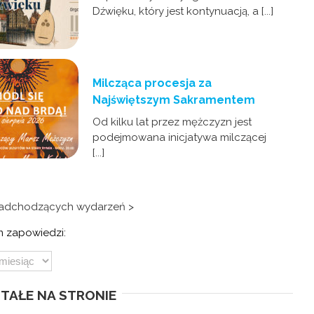
Dźwięku, który jest kontynuacją, a [...]
Milcząca procesja za
Najświętszym Sakramentem
Od kilku lat przez mężczyzn jest
podejmowana inicjatywa milczącej
[...]
nadchodzących wydarzeń >
 zapowiedzi:
TAŁE NA STRONIE