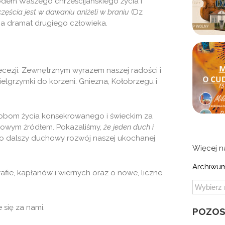
dem Waszego chrześcijańskiego życia i
częścia jest w dawaniu aniżeli w braniu
(Dz
 na dramat drugiego człowieka.
ecezji. Zewnętrznym wyrazem naszej radości i
ielgrzymki do korzeni: Gniezna, Kołobrzegu i
obom życia konsekrowanego i świeckim za
howym źródłem. Pokazaliśmy,
że jeden duch i
e o dalszy duchowy rozwój naszej ukochanej
Więcej 
Archiwum
afie, kapłanów i wiernych oraz o nowe, liczne
 się za nami.
POZOS