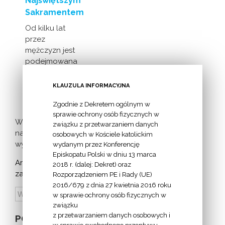
Najświętszym
Sakramentem
Od kilku lat
przez
mężczyzn jest
podejmowana
inicjatywa
milczącej [...]
KLAUZULA INFORMACYJNA
Zgodnie z Dekretem ogólnym w
sprawie ochrony osób fizycznych w
Więcej
związku z przetwarzaniem danych
nadchodzących
osobowych w Kościele katolickim
wydarzeń >
wydanym przez Konferencję
Episkopatu Polski w dniu 13 marca
Archiwum
2018 r. (dalej: Dekret) oraz
zapowiedzi:
Rozporządzeniem PE i Rady (UE)
2016/679 z dnia 27 kwietnia 2016 roku
w sprawie ochrony osób fizycznych w
związku
z przetwarzaniem danych osobowych i
POZOSTAŁE
w sprawie swobodnego przepływu