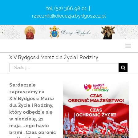
tel. (52) 366 98 01
|
rzecznik@diecezja.bydgoszcz.pl
XIV Bydgoski Marsz dla Życia i Rodziny
Serdecznie
zapraszamy na
XIV Bydgoski Marsz
dla Życia i Rodziny,
który odbędzie się
w niedzielę, 31
maja. Jego hasło
brzmi „Czas obronić