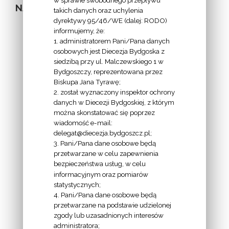
NA STRONIE
takich danych oraz uchylenia
dyrektywy 95/46/WE (dalej: RODO)
informujemy, że:
1. administratorem Pani/Pana danych
osobowych jest Diecezja Bydgoska z
siedzibą przy ul. Malczewskiego 1 w
INFORMACJE
Bydgoszczy, reprezentowana przez
Biskupa Jana Tyrawę;
Z
2. został wyznaczony inspektor ochrony
EKAI.PL:
danych w Diecezji Bydgoskiej, z którym
można skonstatować się poprzez
wiadomość e-mail:
delegat@diecezja.bydgoszcz.pl;
3. Pani/Pana dane osobowe będą
przetwarzane w celu zapewnienia
bezpieczeństwa usług, w celu
INFORMACJE
informacyjnym oraz pomiarów
EPISKOPATU
statystycznych;
4. Pani/Pana dane osobowe będą
POLSKI:
przetwarzane na podstawie udzielonej
zgody lub uzasadnionych interesów
administratora;