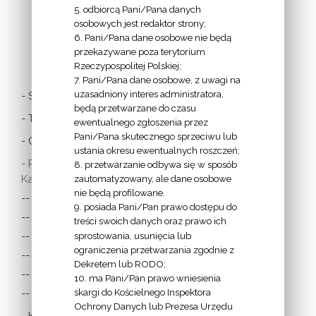
5. odbiorcą Pani/Pana danych
osobowych jest redaktor strony;
6. Pani/Pana dane osobowe nie będą
LINKI
przekazywane poza terytorium
Rzeczypospolitej Polskiej;
7. Pani/Pana dane osobowe, z uwagi na
uzasadniony interes administratora,
- Stolica Apostolska
będą przetwarzane do czasu
- Twitter Papieża
ewentualnego zgłoszenia przez
Pani/Pana skutecznego sprzeciwu lub
- Czytania z dnia
ustania okresu ewentualnych roszczeń;
- Polska Misja
8. przetwarzanie odbywa się w sposób
Katolicka:
zautomatyzowany, ale dane osobowe
nie będą profilowane.
-- w Austrii
9. posiada Pani/Pan prawo dostępu do
-- w Anglii i Walii
treści swoich danych oraz prawo ich
sprostowania, usunięcia lub
-- w Irlandii
ograniczenia przetwarzania zgodnie z
-- we Francji
Dekretem lub RODO;
-- w Niemczech
10. ma Pani/Pan prawo wniesienia
skargi do Kościelnego Inspektora
-- w Szkocji
Ochrony Danych lub Prezesa Urzędu
- Katolicka