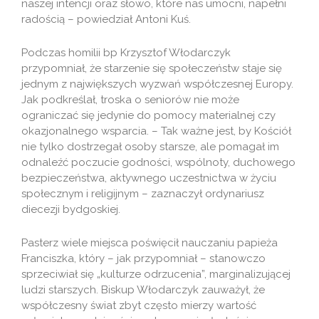
naszej intencji oraz słowo, które nas umocni, napełni
radością – powiedział Antoni Kuś.
Podczas homilii bp Krzysztof Włodarczyk
przypomniał, że starzenie się społeczeństw staje się
jednym z największych wyzwań współczesnej Europy.
Jak podkreślał, troska o seniorów nie może
ograniczać się jedynie do pomocy materialnej czy
okazjonalnego wsparcia. – Tak ważne jest, by Kościół
nie tylko dostrzegał osoby starsze, ale pomagał im
odnaleźć poczucie godności, wspólnoty, duchowego
bezpieczeństwa, aktywnego uczestnictwa w życiu
społecznym i religijnym – zaznaczył ordynariusz
diecezji bydgoskiej.
Pasterz wiele miejsca poświęcił nauczaniu papieża
Franciszka, który – jak przypomniał – stanowczo
sprzeciwiał się „kulturze odrzucenia”, marginalizującej
ludzi starszych. Biskup Włodarczyk zauważył, że
współczesny świat zbyt często mierzy wartość