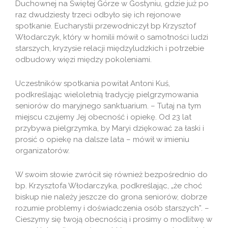
Duchownej na Świętej Górze w Gostyniu, gdzie już po
raz dwudziesty trzeci odbyło się ich rejonowe
spotkanie. Eucharystii przewodniczył bp Krzysztof
Włodarczyk, który w homilii mówił o samotności ludzi
starszych, kryzysie relacji międzyludzkich i potrzebie
odbudowy więzi między pokoleniami.
Uczestników spotkania powitał Antoni Kuś,
podkreślając wieloletnią tradycję pielgrzymowania
seniorów do maryjnego sanktuarium. – Tutaj na tym
miejscu czujemy Jej obecność i opiekę. Od 23 lat
przybywa pielgrzymka, by Maryi dziękować za łaski i
prosić o opiekę na dalsze lata – mówił w imieniu
organizatorów.
W swoim słowie zwrócił się również bezpośrednio do
bp. Krzysztofa Włodarczyka, podkreślając, „że choć
biskup nie należy jeszcze do grona seniorów, dobrze
rozumie problemy i doświadczenia osób starszych”. –
Cieszymy się twoją obecnością i prosimy o modlitwę w