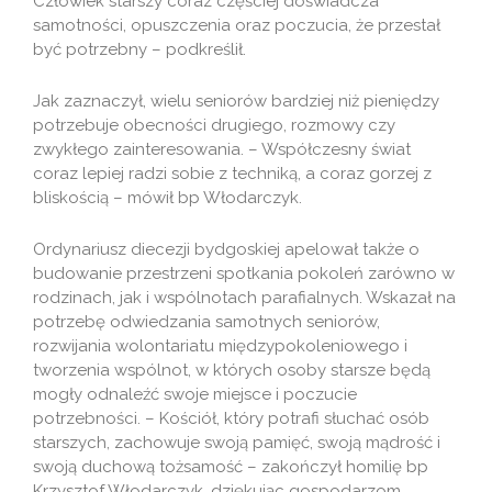
Człowiek starszy coraz częściej doświadcza
samotności, opuszczenia oraz poczucia, że przestał
być potrzebny – podkreślił.
Jak zaznaczył, wielu seniorów bardziej niż pieniędzy
potrzebuje obecności drugiego, rozmowy czy
zwykłego zainteresowania. – Współczesny świat
coraz lepiej radzi sobie z techniką, a coraz gorzej z
bliskością – mówił bp Włodarczyk.
Ordynariusz diecezji bydgoskiej apelował także o
budowanie przestrzeni spotkania pokoleń zarówno w
rodzinach, jak i wspólnotach parafialnych. Wskazał na
potrzebę odwiedzania samotnych seniorów,
rozwijania wolontariatu międzypokoleniowego i
tworzenia wspólnot, w których osoby starsze będą
mogły odnaleźć swoje miejsce i poczucie
potrzebności. – Kościół, który potrafi słuchać osób
starszych, zachowuje swoją pamięć, swoją mądrość i
swoją duchową tożsamość – zakończył homilię bp
Krzysztof Włodarczyk, dziękując gospodarzom