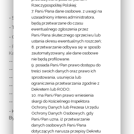
Rzeczypospolitej Polskiej;
7. Pani/Pana dane osobowe, z uwagi na
uzasadniony interes administratora,
- Stolica Apostolska
będą przetwarzane do czasu
- Twitter Papieża
ewentualnego zgłoszenia przez
Pani/Pana skutecznego sprzeciwu lub
- Czytania z dnia
ustania okresu ewentualnych roszczeń;
- Polska Misja
8. przetwarzanie odbywa się w sposób
Katolicka:
zautomatyzowany, ale dane osobowe
nie będą profilowane.
-- w Austrii
9. posiada Pani/Pan prawo dostępu do
-- w Anglii i Walii
treści swoich danych oraz prawo ich
sprostowania, usunięcia lub
-- w Irlandii
ograniczenia przetwarzania zgodnie z
-- we Francji
Dekretem lub RODO;
-- w Niemczech
10. ma Pani/Pan prawo wniesienia
skargi do Kościelnego Inspektora
-- w Szkocji
Ochrony Danych lub Prezesa Urzędu
- Katolicka
Ochrony Danych Osobowych, gdy
Bydgoszcz
Pani/Pan uzna, iż przetwarzanie
danych osobowych Pani/Pana
dotyczących narusza przepisy Dekretu