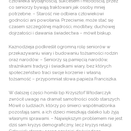
człowieka wydajnością, sukcesem i młodością, przez
co seniorzy bywają traktowani jak osoby mniej
potrzebne. – Starość nie odbiera człowiekowi
godności ani powołania. Przeciwnie, może stać się
czasem szczególnej mądrości, modlitwy, duchowej
dojrzałości i dawania świadectwa – mówił biskup.
Kaznodzieja podkreślił ogromną rolę seniorów w
przekazywaniu wiary i budowaniu tożsamości rodzin
oraz narodów. – Seniorzy są pamięcią narodów,
strażnikami tradycji i świadkami wiary, bez których
społeczeństwo traci swoje korzenie i własną
tożsamość – przypomniał słowa papieża Franciszka.
W dalszej części homilii bp Krzysztof Włodarczyk
zwrócił uwagę na dramat samotności osób starszych.
Mówił o ludziach, którzy po śmierci współmałżonka
pozostają sami, a ich dzieci mieszkają daleko lub żyją
własnymi sprawami. – Największym problemem nie jest
dziś sam kryzys demograficzny, lecz kryzys relacji.