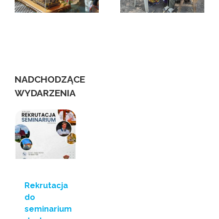
–
serca
wystawa o
matce Czackiej i
świecie
niewidomych
us
NADCHODZĄCE
WYDARZENIA
Rekrutacja
do
seminarium