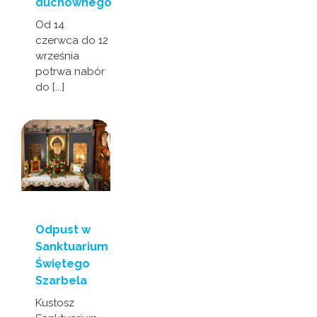
duchownego
Od 14
czerwca do 12
września
potrwa nabór
do [...]
Odpust w
Sanktuarium
Świętego
Szarbela
Kustosz