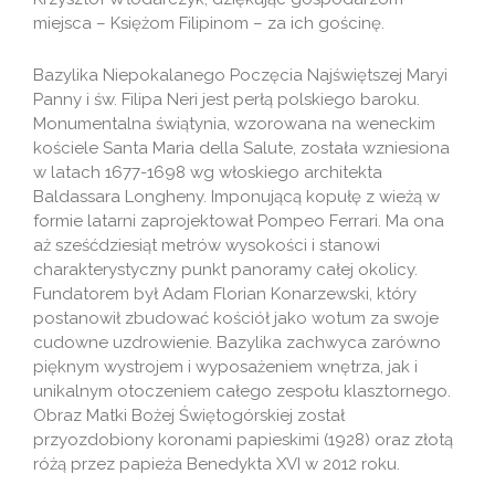
miejsca – Księżom Filipinom – za ich gościnę.
Bazylika Niepokalanego Poczęcia Najświętszej Maryi
Panny i św. Filipa Neri jest perłą polskiego baroku.
Monumentalna świątynia, wzorowana na weneckim
kościele Santa Maria della Salute, została wzniesiona
w latach 1677-1698 wg włoskiego architekta
Baldassara Longheny. Imponującą kopułę z wieżą w
formie latarni zaprojektował Pompeo Ferrari. Ma ona
aż sześćdziesiąt metrów wysokości i stanowi
charakterystyczny punkt panoramy całej okolicy.
Fundatorem był Adam Florian Konarzewski, który
postanowił zbudować kościół jako wotum za swoje
cudowne uzdrowienie. Bazylika zachwyca zarówno
pięknym wystrojem i wyposażeniem wnętrza, jak i
unikalnym otoczeniem całego zespołu klasztornego.
Obraz Matki Bożej Świętogórskiej został
przyozdobiony koronami papieskimi (1928) oraz złotą
różą przez papieża Benedykta XVI w 2012 roku.