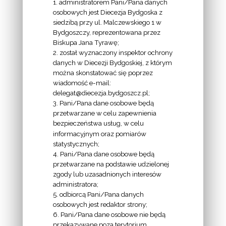
1. administratorem Pani/Pana danych
osobowych jest Diecezja Bydgoska z
siedzibą przy ul. Malczewskiego 1 w
INFORMACJE
Bydgoszczy, reprezentowana przez
Biskupa Jana Tyrawę;
Z
2. został wyznaczony inspektor ochrony
EKAI.PL:
danych w Diecezji Bydgoskiej, z którym
można skonstatować się poprzez
wiadomość e-mail:
delegat@diecezja.bydgoszcz.pl;
3. Pani/Pana dane osobowe będą
przetwarzane w celu zapewnienia
bezpieczeństwa usług, w celu
INFORMACJE
informacyjnym oraz pomiarów
EPISKOPATU
statystycznych;
4. Pani/Pana dane osobowe będą
POLSKI:
przetwarzane na podstawie udzielonej
zgody lub uzasadnionych interesów
administratora;
5. odbiorcą Pani/Pana danych
osobowych jest redaktor strony;
6. Pani/Pana dane osobowe nie będą
LINKI
przekazywane poza terytorium