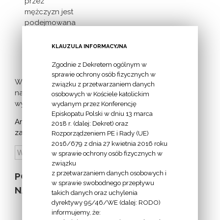
przez
mężczyzn jest
podejmowana
inicjatywa
milczącej [...]
KLAUZULA INFORMACYJNA
Zgodnie z Dekretem ogólnym w
sprawie ochrony osób fizycznych w
Więcej
związku z przetwarzaniem danych
nadchodzących
osobowych w Kościele katolickim
wydarzeń >
wydanym przez Konferencję
Episkopatu Polski w dniu 13 marca
Archiwum
2018 r. (dalej: Dekret) oraz
zapowiedzi:
Rozporządzeniem PE i Rady (UE)
2016/679 z dnia 27 kwietnia 2016 roku
w sprawie ochrony osób fizycznych w
związku
z przetwarzaniem danych osobowych i
POZOSTAŁE
w sprawie swobodnego przepływu
NA STRONIE
takich danych oraz uchylenia
dyrektywy 95/46/WE (dalej: RODO)
informujemy, że: