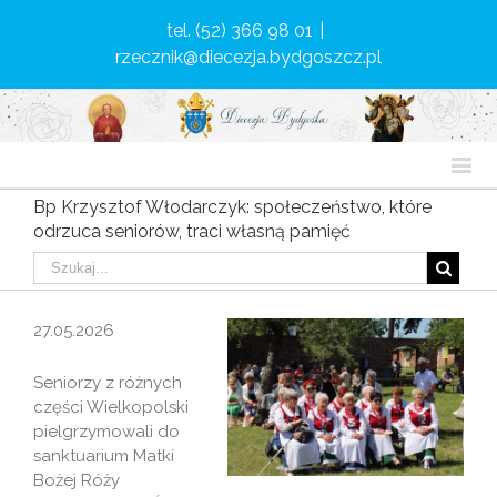
tel. (52) 366 98 01
|
rzecznik@diecezja.bydgoszcz.pl
Bp Krzysztof Włodarczyk: społeczeństwo, które
odrzuca seniorów, traci własną pamięć
27.05.2026
Seniorzy z różnych
części Wielkopolski
pielgrzymowali do
sanktuarium Matki
Bożej Róży