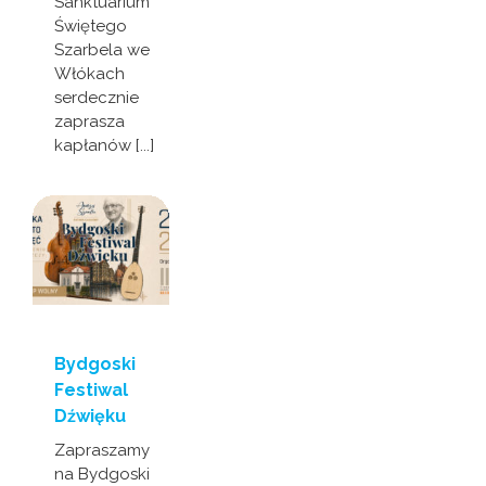
Sanktuarium
Świętego
Szarbela we
Włókach
serdecznie
zaprasza
kapłanów [...]
Bydgoski
Festiwal
Dźwięku
Zapraszamy
na Bydgoski