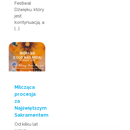
Festiwal
Dźwięku, który
jest
kontynuacją, a
[...]
Milcząca
procesja
za
Najświętszym
Sakramentem
Od kilku lat