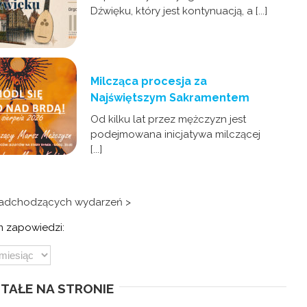
Dźwięku, który jest kontynuacją, a [...]
Milcząca procesja za
Najświętszym Sakramentem
Od kilku lat przez mężczyzn jest
podejmowana inicjatywa milczącej
[...]
nadchodzących wydarzeń >
 zapowiedzi:
TAŁE NA STRONIE