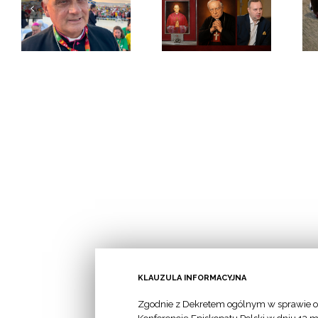
e
Zapraszamy do
Rekolekcje dla
fa
udziału w
rozeznających
in
obchodach
powołanie
„Niedzieli
o
Kozalowej”
KLAUZULA INFORMACYJNA
Zgodnie z Dekretem ogólnym w sprawie o