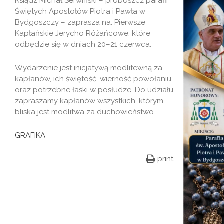
Ksiądz Michał Serwiński – proboszcz parafii
Świętych Apostołów Piotra i Pawła w
Bydgoszczy – zaprasza na: Pierwsze
Kapłańskie Jerycho Różańcowe, które
odbędzie się w dniach 20–21 czerwca.
Wydarzenie jest inicjatywą modlitewną za
kapłanów, ich świętość, wierność powołaniu
oraz potrzebne łaski w posłudze. Do udziału
zapraszamy kapłanów wszystkich, którym
bliska jest modlitwa za duchowieństwo.
GRAFIKA
print