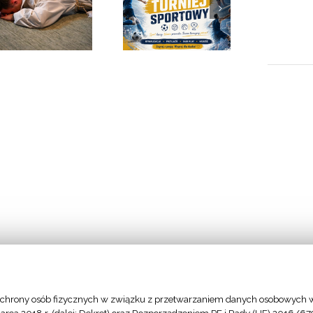
Diecezjalny
Diecezjalne
turniej
spotkanie
sportowy
dzieci
chrony osób fizycznych w związku z przetwarzaniem danych osobowych w
- Stolica