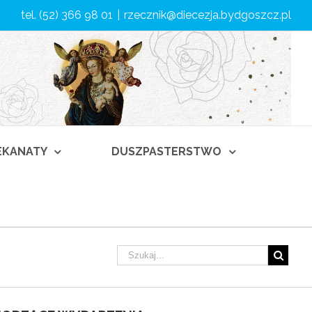
tel. (52) 366 98 01
|
rzecznik@diecezja.bydgoszcz.pl
DEKANATY
DUSZPASTERSTWO